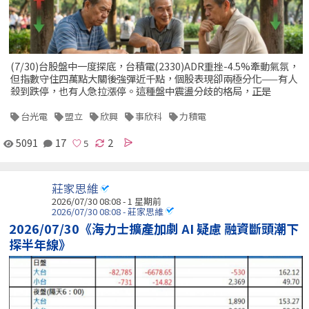
(7/30)台股盤中一度探底，台積電(2330)ADR重挫-4.5%牽動氣氛，
但指數守住四萬點大關後強彈近千點，個股表現卻兩極分化——有人
殺到跌停，也有人急拉漲停。這種盤中震盪分歧的格局，正是
台光電
盟立
欣興
事欣科
力積電
5091
17
2
莊家思維
2026/07/30 08:08 - 1 星期前
2026/07/30 08:08 - 莊家思維
2026/07/30《海力士擴產加劇 AI 疑慮 融資斷頭潮下
探半年線》