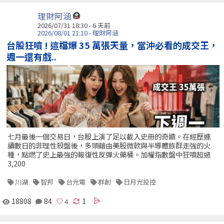
理財阿涵
2026/07/31 18:30 - 6 天前
2026/08/01 21:10 - 理財阿涵
台股狂噴 ! 這檔爆 35 萬張天量，當沖必看的成交王，
週一還有戲..
七月最後一個交易日，台股上演了足以載入史冊的奇蹟。在經歷連
續數日的非理性殺盤後，多頭藉由美股微軟與半導體族群走強的火
種，點燃了史上最強的報復性反彈火藥桶。加權指數盤中狂噴超過
3,200
川湖
智邦
台光電
群創
日月光投控
18808
84
1