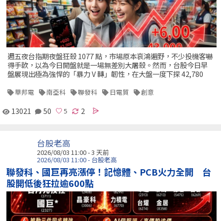
週五夜台指期夜盤狂殺 1077 點，市場原本哀鴻遍野，不少投機客嚇
得手軟，以為今日開盤就是一場無差別大屠殺。然而，台股今日早
盤展現出極為強悍的「暴力 V 轉」韌性，在大盤一度下探 42,780
華邦電
南亞科
聯發科
日電貿
創意
13021
50
2
台股老高
2026/08/03 11:00 - 3 天前
2026/08/03 11:00 - 台股老高
聯發科、國巨再亮漲停！記憶體、PCB火力全開 台
股開低後狂拉逾600點