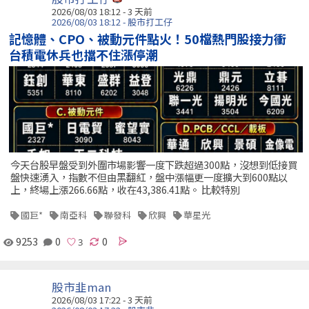
2026/08/03 18:12 - 3 天前
2026/08/03 18:12 - 股市打工仔
記憶體、CPO、被動元件點火！50檔熱門股接力衝
台積電休兵也擋不住漲停潮
今天台股早盤受到外圍市場影響一度下跌超過300點，沒想到低接買
盤快速湧入，指數不但由黑翻紅，盤中漲幅更一度擴大到600點以
上，終場上漲266.66點，收在43,386.41點。 比較特別
國巨*
南亞科
聯發科
欣興
華星光
9253
0
0
股市韭man
2026/08/03 17:22 - 3 天前