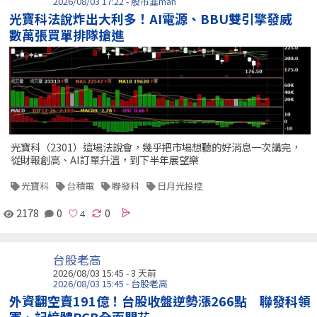
2026/08/03 17:22 - 股市韭man
光寶科法說炸出大利多！AI電源、BBU雙引擎發威
數萬張買單排隊搶進
光寶科（2301）這場法說會，幾乎把市場想聽的好消息一次講完，
從財報創高、AI訂單升溫，到下半年展望樂
光寶科
台積電
聯發科
日月光投控
2178
0
0
台股老高
2026/08/03 15:45 - 3 天前
2026/08/03 15:45 - 台股老高
外資翻空賣191億！台股收盤逆勢漲266點 聯發科領