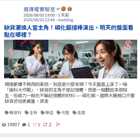
選擇權實驗室
2026/08/03 19:00 - 3 天前
2026/08/03 22:44 - maddog
缺貨潮換人當主角！磷化銦接棒演出，明天的盤面看
點在哪裡？
輝達都嫌不夠用的東西，到底是什麼來頭？今天盤面上演了一場
「搶料大作戰」，缺貨的主角不是記憶體，而是一個聽起來很陌
生、但威力一點也不輸記憶體的材料——磷化銦。國際大廠親口示警
缺貨恐怕更嚴重，資金
聯發科
全新
聯亞
光聖
金居
19807
1
2