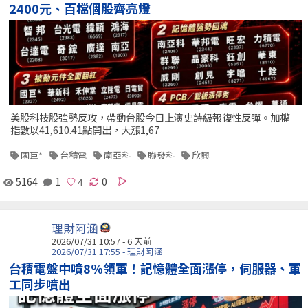
2400元、百檔個股齊亮燈
美股科技股強勢反攻，帶動台股今日上演史詩級報復性反彈。加權
指數以41,610.41點開出，大漲1,67
國巨*
台積電
南亞科
聯發科
欣興
5164
1
0
理財阿涵
2026/07/31 10:57 - 6 天前
2026/07/31 17:55 - 理財阿涵
台積電盤中噴8%領軍！記憶體全面漲停，伺服器、軍
工同步噴出