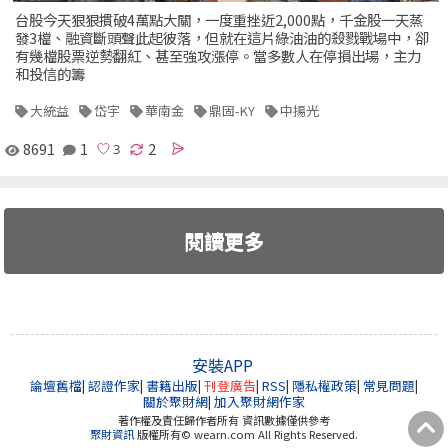
台股今天狠狠摜破4萬點大關，一度重挫近2,000點，千金股一天蒸
發3檔、融資斷頭聲此起彼落，但就在這片綠油油的殺戮戰場中，卻
有幾檔股票逆勢翻紅、甚至強攻漲停。當多數人在停損出場，主力
和投信的籌
大統益
岱宇
華南金
鼎固-KY
中揚光
8691
1
2
閱讀更多
安裝APP
論壇舊檔
|
認證作家
|
書籍出版
|
刊登廣告
|
RSS
|
隱私權政策
|
常見問題
|
關於聚財網
|
加入聚財網作家
著作權及責任歸作者所有 資訊數據僅供參考
聚財資訊
版權所有© wearn.com All Rights Reserved.