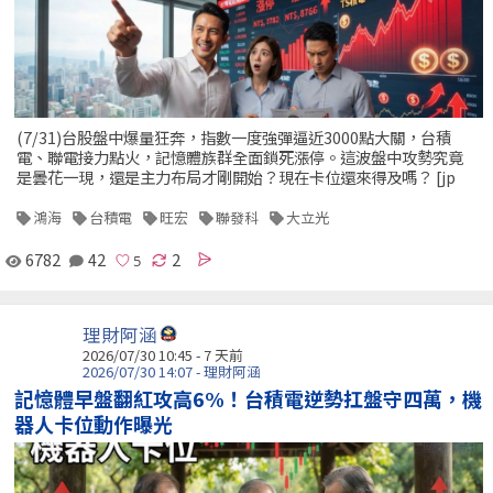
(7/31)台股盤中爆量狂奔，指數一度強彈逼近3000點大關，台積
電、聯電接力點火，記憶體族群全面鎖死漲停。這波盤中攻勢究竟
是曇花一現，還是主力布局才剛開始？現在卡位還來得及嗎？ [jp
鴻海
台積電
旺宏
聯發科
大立光
6782
42
2
理財阿涵
2026/07/30 10:45 - 7 天前
2026/07/30 14:07 - 理財阿涵
記憶體早盤翻紅攻高6%！台積電逆勢扛盤守四萬，機
器人卡位動作曝光