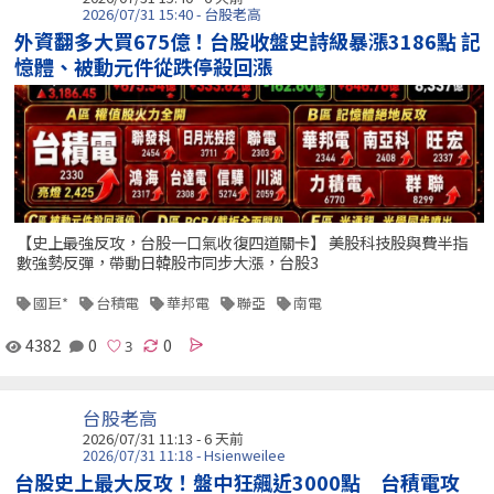
2026/07/31 15:40 - 台股老高
外資翻多大買675億！台股收盤史詩級暴漲3186點 記
憶體、被動元件從跌停殺回漲
【史上最強反攻，台股一口氣收復四道關卡】 美股科技股與費半指
數強勢反彈，帶動日韓股市同步大漲，台股3
國巨*
台積電
華邦電
聯亞
南電
4382
0
0
台股老高
2026/07/31 11:13 - 6 天前
2026/07/31 11:18 - Hsienweilee
台股史上最大反攻！盤中狂飆近3000點 台積電攻