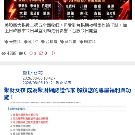
美股四大指數上週五全面收紅，但受到台指期夜盤重挫逾千點，加
上日韓股市今日早盤明顯走弱影響，台股今日開盤
光寶科
國巨*
台積電
華邦電
聯發科
4388
0
0
聚財女孩
2026/08/06 10:42 -
2026/08/06 10:42 - 聚財女孩
聚財女孩 成為聚財網認證作家 解鎖您的專屬福利與功
能！