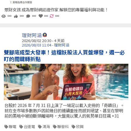
聚財女孩 成為聚財網認證作家 解鎖您的專屬福利與功能！
∞
∞
∞
∞
∞
理財阿涵
2026/08/02 20:30 - 4 天前
2026/08/03 11:04 - 理財阿涵
雙腳底成型大發車！這檔妖股法人買盤爆發，週一必
盯的關鍵轉折點
台股於 2026 年 7 月 31 日上演了一場足以載入史冊的「奇蹟日」。
就在全市場多數散戶因前幾日的連續重挫而感到絕望、甚至在黎明
前的黑暗中被迫斷頭離場時，大盤竟以驚人的氣勢單日狂飆 +31
聯電
台達電
鴻海
聯發科
欣興