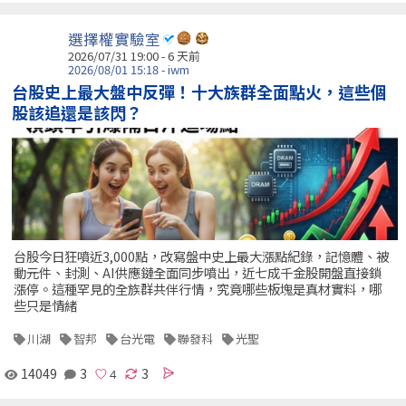
選擇權實驗室
2026/07/31 19:00 - 6 天前
2026/08/01 15:18 - iwm
台股史上最大盤中反彈！十大族群全面點火，這些個
股該追還是該閃？
台股今日狂噴近3,000點，改寫盤中史上最大漲點紀錄，記憶體、被
動元件、封測、AI供應鏈全面同步噴出，近七成千金股開盤直接鎖
漲停。這種罕見的全族群共伴行情，究竟哪些板塊是真材實料，哪
些只是情緒
川湖
智邦
台光電
聯發科
光聖
14049
3
3