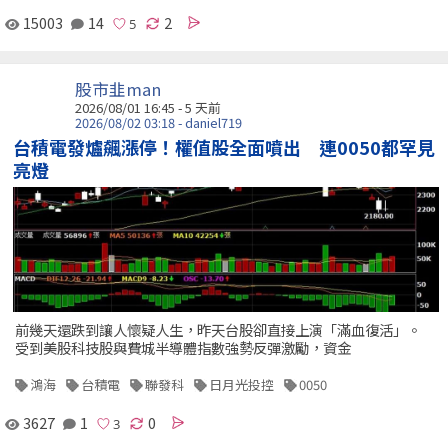
15003
14
2
股市韭man
2026/08/01 16:45 - 5 天前
2026/08/02 03:18 - daniel719
台積電發爐飆漲停！權值股全面噴出 連0050都罕見
亮燈
前幾天還跌到讓人懷疑人生，昨天台股卻直接上演「滿血復活」。
受到美股科技股與費城半導體指數強勢反彈激勵，資金
鴻海
台積電
聯發科
日月光投控
0050
3627
1
0