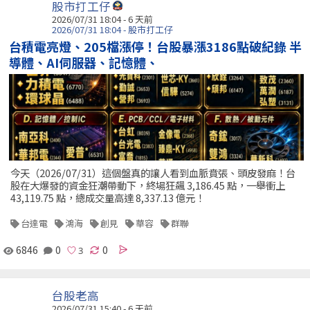
股市打工仔
2026/07/31 18:04 - 6 天前
2026/07/31 18:04 - 股市打工仔
台積電亮燈、205檔漲停！台股暴漲3186點破紀錄 半
導體、AI伺服器、記憶體、
今天（2026/07/31）這個盤真的讓人看到血脈賁張、頭皮發麻！台
股在大爆發的資金狂潮帶動下，終場狂飆 3,186.45 點，一舉衝上
43,119.75 點，總成交量高達 8,337.13 億元！
台達電
鴻海
創見
華容
群聯
6846
0
0
台股老高
2026/07/31 15:40 - 6 天前