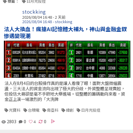
標籤：
日月光投控
stockking
2026/08/04 16:48 - 2 天前
2026/08/04 16:48 - stockking
法人大換血！瘋搶AI記憶體大補丸，神山與金融金釵
慘遇變現潮
法人在8月4日的台股操作真的是讓人看傻了眼！面對大盤微幅震
盪，三大法人的資金流向出現了極大的分歧，外資整體呈現賣超，
但投信大哥卻是毫不手軟地大舉進場。從整體的籌碼動向來看，資
金正上演一場激烈的「大洗牌
光寶科
台積電
南亞科
緯創
日月光投控
2803
0
0