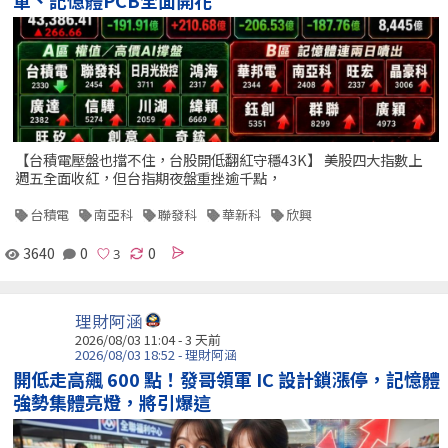
軍、記憶體PCB全面開花
【台積電壓盤也擋不住，台股開低翻紅守穩43K】 美股四大指數上
週五全面收紅，但台指期夜盤重挫逾千點，
台積電
南亞科
聯發科
華新科
欣興
3640
0
0
理財阿涵
2026/08/03 11:04 - 3 天前
2026/08/03 18:52 - 理財阿涵
開低走高飆 600 點！發哥領軍 IC 設計鎖漲停，記憶體
強勢集體亮燈，將引爆這