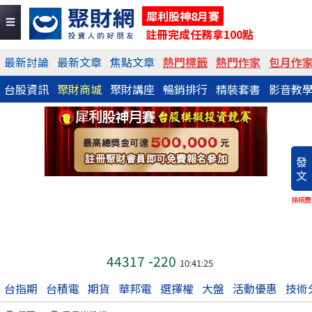
犀利股神8月賽
註冊完成任務拿100點
最新討論
最新文章
焦點文章
熱門標籤
熱門作家
包月作
台股資訊
聚財商城
聚財講座
暢銷排行
精裝套書
影音教
發
文
換稿費
44317
-220
10:41:25
台指期
台積電
期貨
華邦電
選擇權
大盤
活動優惠
技術