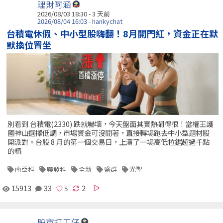
理財阿涵
2026/08/03 18:30 - 3 天前
2026/08/04 16:03 - hankychat
台積電休假、中小型股嗨翻！8月開門紅，資金正在默
默換位置坐
別看到 台積電(2330) 跌就嚇壞，今天盤面其實熱鬧得很！當權王護
國神山選擇低調，市場資金可沒閒著，直接轉場跑去中小型題材股
開派對。台股 8 月的第一個交易日，上演了一場高低拉鋸超過千點
的精
南亞科
聯發科
全新
盛群
光聖
15913
33
2
股市打工仔