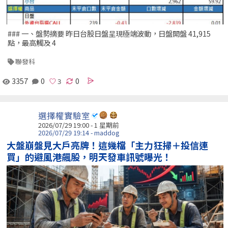
### 一、盤勢摘要 昨日台股日盤呈現極端波動，日盤開盤 41,915
點，最高觸及 4
聯發科
3357
0
0
選擇權實驗室
2026/07/29 19:00 - 1 星期前
2026/07/29 19:14 - maddog
大盤崩盤見大戶亮牌！這幾檔「主力狂掃＋投信連
買」的避風港飆股，明天發車訊號曝光！