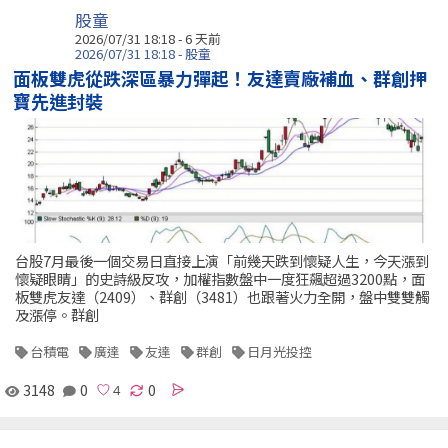
股童
2026/07/31 18:18 - 6 天前
2026/07/31 18:18 - 股童
面板雙虎從跌深區暴力彈起！友達賣廠補血、群創押
寶先進封裝
台股7月最後一個交易日直接上演「前幾天跌到懷疑人生，今天漲到
懷疑眼睛」的史詩級反攻，加權指數盤中一度狂飆超過3200點，面
板雙虎友達（2409）、群創（3481）也跟著火力全開，盤中雙雙觸
及漲停。群創
台積電
廣達
友達
群創
日月光投控
3148
0
0