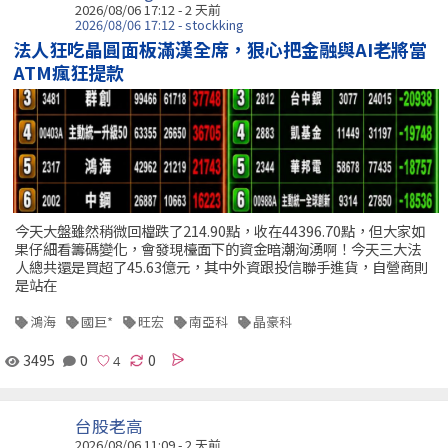
2026/08/06 17:12 - 2 天前
2026/08/06 17:12 - stockking
法人狂吃晶圓面板滿漢全席，狠心把金融與AI老將當
ATM瘋狂提款
今天大盤雖然稍微回檔跌了214.90點，收在44396.70點，但大家如
果仔細看籌碼變化，會發現檯面下的資金暗潮洶湧啊！今天三大法
人總共還是買超了45.63億元，其中外資跟投信聯手進貨，自營商則
是站在
鴻海
國巨*
旺宏
南亞科
晶豪科
3495
0
0
台股老高
2026/08/06 11:09 - 2 天前