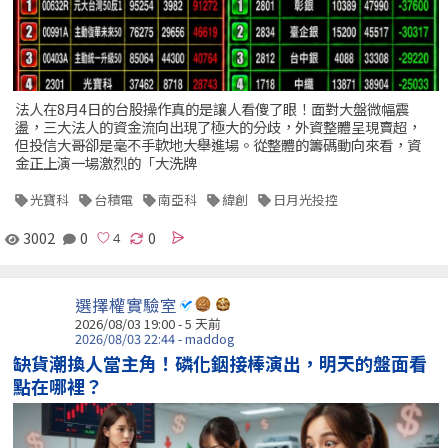
法人在8月4日的台股操作真的是讓人看傻了眼！面對大盤微幅震
盪，三大法人的資金流向出現了極大的分歧，外資整體呈現賣超，
但投信大哥卻是毫不手軟地大舉進場。從整體的籌碼動向來看，資
金正上演一場激烈的「大洗牌
光寶科
台積電
南亞科
緯創
日月光投控
3002
0
0
選擇權實驗室
2026/08/03 19:00 - 5 天前
2026/08/03 22:44 - maddog
缺貨潮換人當主角！磷化銦接棒演出，明天的盤面看
點在哪裡？