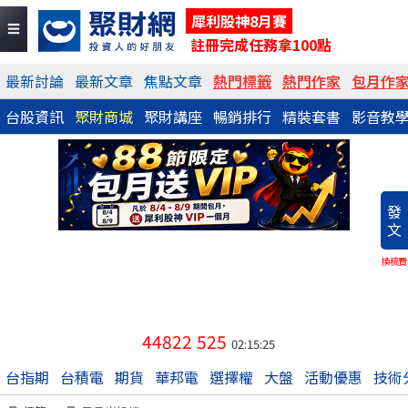
犀利股神8月賽
註冊完成任務拿100點
最新討論
最新文章
焦點文章
熱門標籤
熱門作家
包月作
台股資訊
聚財商城
聚財講座
暢銷排行
精裝套書
影音教
發
文
換稿費
44822
525
02:15:25
台指期
台積電
期貨
華邦電
選擇權
大盤
活動優惠
技術