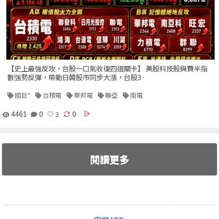
【史上最強反攻，台股一口氣收復四道關卡】 美股科技股與費半指
數強勢反彈，帶動日韓股市同步大漲，台股3
國巨*
台積電
華邦電
聯亞
南電
4461
0
0
閱讀更多