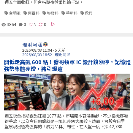
週五全面收紅，但台指期夜盤重挫逾千點，
台積電
南亞科
聯發科
華新科
欣興
3864
0
0
理財阿涵
2026/08/03 11:04 - 5 天前
2026/08/03 18:52 - 理財阿涵
開低走高飆 600 點！發哥領軍 IC 設計鎖漲停，記憶體
強勢集體亮燈，將引爆這
週五夜台指期夜盤狂殺 1077 點，市場原本哀鴻遍野，不少投機客嚇
得手軟，以為今日開盤就是一場無差別大屠殺。然而，台股今日早
盤展現出極為強悍的「暴力 V 轉」韌性，在大盤一度下探 42,780