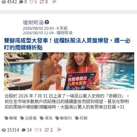
4542
0
0
理財阿涵
2026/08/02 20:30 - 6 天前
2026/08/03 11:04 - 理財阿涵
雙腳底成型大發車！這檔妖股法人買盤爆發，週一必
盯的關鍵轉折點
台股於 2026 年 7 月 31 日上演了一場足以載入史冊的「奇蹟日」。
就在全市場多數散戶因前幾日的連續重挫而感到絕望、甚至在黎明
前的黑暗中被迫斷頭離場時，大盤竟以驚人的氣勢單日狂飆 +31
聯電
台達電
鴻海
聯發科
欣興
15314
14
2