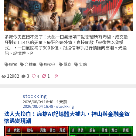
多頭今天直接不演了！大盤一口氣爆噴千點衝破所有均線，成交量
狂刷到1.14兆的天量。最狂的是外資，直接開啟「報復性吃貨模
式」，一口氣回補了900多億，跟投信聯手把行情推向高潮。光通
訊、記憶體、P
聯電
台積電
聯發科
帆宣
尖點
12982
3
1
stockking
2026/08/04 16:48 - 4 天前
2026/08/04 16:48 - stockking
法人大換血！瘋搶AI記憶體大補丸，神山與金融金釵
慘遇變現潮