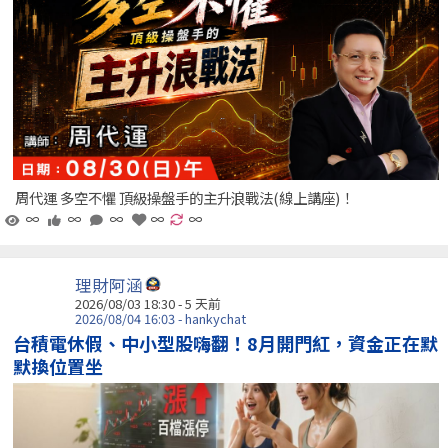
周代運 多空不懼 頂級操盤手的主升浪戰法(線上講座)！
∞
∞
∞
∞
∞
理財阿涵
2026/08/03 18:30 - 5 天前
2026/08/04 16:03 - hankychat
台積電休假、中小型股嗨翻！8月開門紅，資金正在默
默換位置坐