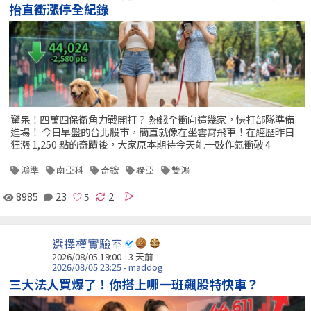
抬直衝漲停全紀錄
驚呆！四萬四保衛角力戰開打？ 熱錢全衝向這幾家，快打部隊準備
進場！ 今日早盤的台北股市，簡直就像在坐雲霄飛車！在經歷昨日
狂漲 1,250 點的奇蹟後，大家原本期待今天能一鼓作氣衝破 4
鴻準
南亞科
奇鋐
聯亞
雙鴻
8985
23
2
選擇權實驗室
2026/08/05 19:00 - 3 天前
2026/08/05 23:25 - maddog
三大法人買爆了！你搭上哪一班飆股特快車？