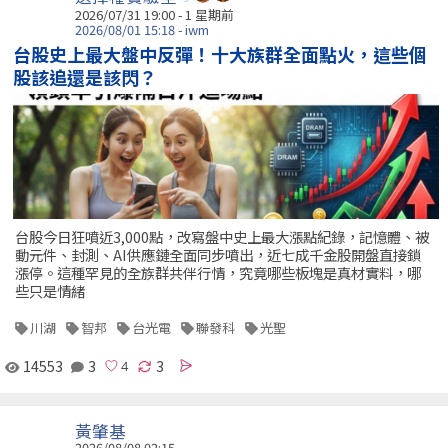
2026/07/31 19:00 - 1 星期前
2026/08/01 15:18 - iwm
台股史上最大盤中反彈！十大族群全面點火，這些個
股該追還是該閃？
台股今日狂噴近3,000點，改寫盤中史上最大漲點紀錄，記憶體、被
動元件、封測、AI供應鏈全面同步噴出，近七成千金股開盤直接鎖
漲停。這種罕見的全族群共伴行情，究竟哪些板塊是真材實料，哪
些只是情緒
川湖
智邦
台光電
聯發科
光聖
14553
3
3
黃肇基
2026/08/08 02:15 -