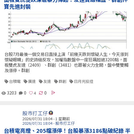
寶先進封裝
台股7月最後一個交易日直接上演「前幾天跌到懷疑人生，今天漲到
懷疑眼睛」的史詩級反攻，加權指數盤中一度狂飆超過3200點，面
板雙虎友達（2409）、群創（3481）也跟著火力全開，盤中雙雙觸
及漲停。群創
台積電
廣達
友達
群創
日月光投控
3203
0
0
股市打工仔
2026/07/31 18:04 - 1 星期前
2026/07/31 18:04 - 股市打工仔
台積電亮燈、205檔漲停！台股暴漲3186點破紀錄 半