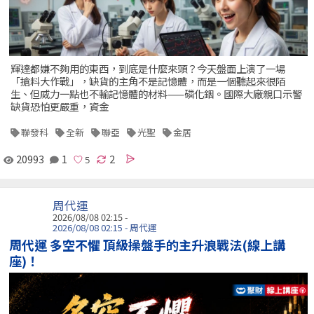
輝達都嫌不夠用的東西，到底是什麼來頭？今天盤面上演了一場
「搶料大作戰」，缺貨的主角不是記憶體，而是一個聽起來很陌
生、但威力一點也不輸記憶體的材料——磷化銦。國際大廠親口示警
缺貨恐怕更嚴重，資金
聯發科
全新
聯亞
光聖
金居
20993
1
2
周代運
2026/08/08 02:15 -
2026/08/08 02:15 - 周代運
周代運 多空不懼 頂級操盤手的主升浪戰法(線上講
座)！