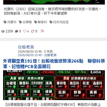
光寶科（2301）這場法說會，幾乎把市場想聽的好消息一次講完，
從財報創高、AI訂單升溫，到下半年展望樂
光寶科
台積電
聯發科
日月光投控
2209
0
0
台股老高
2026/08/03 15:45 - 5 天前
2026/08/03 15:45 - 台股老高
外資翻空賣191億！台股收盤逆勢漲266點 聯發科領
軍、記憶體PCB全面開花
【台積電壓盤也擋不住，台股開低翻紅守穩43K】 美股四大指數上