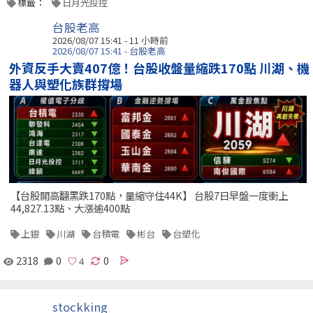
標籤：
日月光投控
台股老高
2026/08/07 15:41 -
11 小時前
2026/08/07 15:41 - 台股老高
外資反手大賣407億！台股收盤量縮跌170點 川湖、機
器人與塑化族群撐場
【台股開高翻黑跌170點，量縮守住44K】 台股7日早盤一度衝上
44,827.13點、大漲逾400點
上銀
川湖
台積電
彬台
台塑化
2318
0
0
stockking