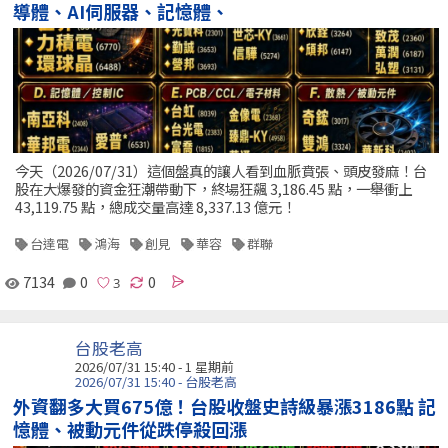
導體、AI伺服器、記憶體、
今天（2026/07/31）這個盤真的讓人看到血脈賁張、頭皮發麻！台
股在大爆發的資金狂潮帶動下，終場狂飆 3,186.45 點，一舉衝上
43,119.75 點，總成交量高達 8,337.13 億元！
台達電
鴻海
創見
華容
群聯
7134
0
0
台股老高
2026/07/31 15:40 - 1 星期前
2026/07/31 15:40 - 台股老高
外資翻多大買675億！台股收盤史詩級暴漲3186點 記
憶體、被動元件從跌停殺回漲