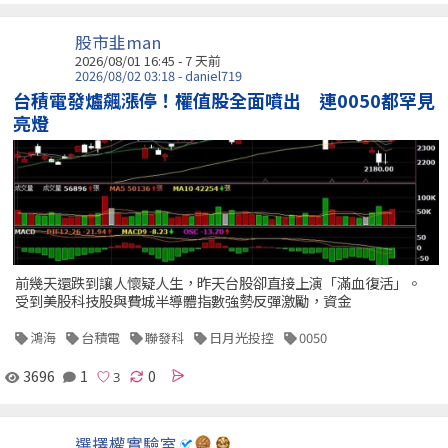
股市韭man
2026/08/01 16:45 - 7 天前
2026/08/02 03:18 - daniel719
台積電發爐飆漲停！權值股全面噴出 連0050都罕見
亮燈
前幾天還跌到讓人懷疑人生，昨天台股卻直接上演「滿血復活」。
受到美股科技股與費城半導體指數強勢反彈激勵，資金
鴻海
台積電
聯發科
日月光投控
0050
3696
1
0
選擇權實驗室