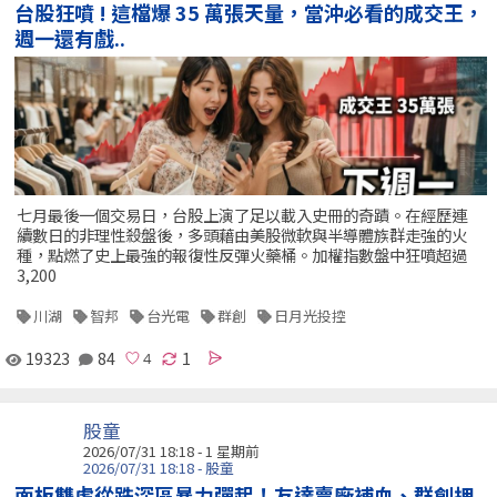
台股狂噴 ! 這檔爆 35 萬張天量，當沖必看的成交王，
週一還有戲..
七月最後一個交易日，台股上演了足以載入史冊的奇蹟。在經歷連
續數日的非理性殺盤後，多頭藉由美股微軟與半導體族群走強的火
種，點燃了史上最強的報復性反彈火藥桶。加權指數盤中狂噴超過
3,200
川湖
智邦
台光電
群創
日月光投控
19323
84
1
股童
2026/07/31 18:18 - 1 星期前
2026/07/31 18:18 - 股童
面板雙虎從跌深區暴力彈起！友達賣廠補血、群創押