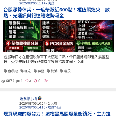
2026/08/06 11:14 - 肉雞
台股漲勢休兵、一度急殺近600點！權值股熄火 散
熱、光通訊與記憶體逆勢吸金
台股昨日才在權值股領軍下大漲逾千點，今日盤勢隨即進入震盪整
理。受到美股科技股與費城半導體指數走弱、亞洲
台積電
旺宏
聯亞
雙鴻
聯茂
6872
1
0
理財阿涵
2026/08/06 10:54 - 2 天前
2026/08/06 14:10 - 理財阿涵
現買現賺的爆發力！這檔黑馬股爆量衝鎖死，主力拉