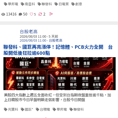
華邦電
南亞科
聯發科
日電貿
創意
13416
50
2
台股老高
2026/08/03 11:00 - 5 天前
2026/08/03 11:00 - 台股老高
聯發科、國巨再亮漲停！記憶體、PCB火力全開 台
股開低後狂拉逾600點
美股四大指數上週五全面收紅，但受到台指期夜盤重挫逾千點，加
上日韓股市今日早盤明顯走弱影響，台股今日開盤
光寶科
國巨*
台積電
華邦電
聯發科