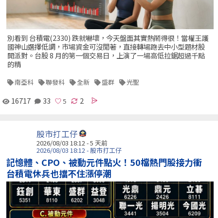
別看到 台積電(2330) 跌就嚇壞，今天盤面其實熱鬧得很！當權王護
國神山選擇低調，市場資金可沒閒著，直接轉場跑去中小型題材股
開派對。台股 8 月的第一個交易日，上演了一場高低拉鋸超過千點
的精
南亞科
聯發科
全新
盛群
光聖
16717
33
2
股市打工仔
2026/08/03 18:12 - 5 天前
2026/08/03 18:12 - 股市打工仔
記憶體、CPO、被動元件點火！50檔熱門股接力衝
台積電休兵也擋不住漲停潮