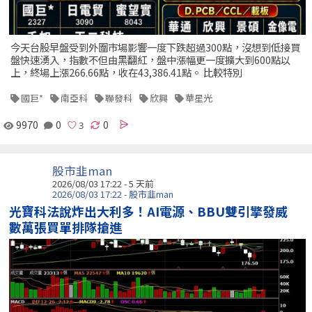
今天台股早盤受到外圍市場影響一度下跌超過300點，沒想到低接買
盤快速湧入，指數不但由黑翻紅，盤中漲幅更一度擴大到600點以
上，終場上漲266.66點，收在43,386.41點。 比較特別
國巨*
南亞科
聯發科
欣興
華星光
9970
0
0
股市韭man
2026/08/03 17:22 - 5 天前
2026/08/03 17:22 - 股市韭man
光寶科法說炸出大利多！AI電源、BBU雙引擎發威
數萬張買單排隊搶進