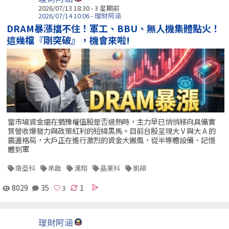
2026/07/13 18:30 - 3 星期前
2026/07/14 10:06 - 理財阿涵
DRAM暴漲擋不住！軍工、BBU、無人機集體點火！
這幾檔『剛突破』，機會來啦!
當市場資金還在猶豫權值股是否過熱時，主力早已悄悄移向具備實
質營收爆發力與政策紅利的短線黑馬。目前台股呈現大 V 與大 A 的
震盪格局，大戶正在進行激烈的資金大搬風，從半導體設備、記憶
體到軍
南亞科
承啟
漢翔
晶豪科
凱碩
8029
35
1
理財阿涵