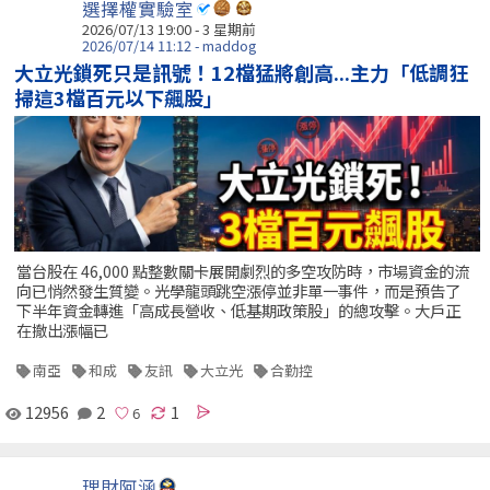
選擇權實驗室
2026/07/13 19:00 - 3 星期前
2026/07/14 11:12 - maddog
大立光鎖死只是訊號！12檔猛將創高...主力「低調狂
掃這3檔百元以下飆股」
當台股在 46,000 點整數關卡展開劇烈的多空攻防時，市場資金的流
向已悄然發生質變。光學龍頭跳空漲停並非單一事件，而是預告了
下半年資金轉進「高成長營收、低基期政策股」的總攻擊。大戶正
在撤出漲幅已
南亞
和成
友訊
大立光
合勤控
12956
2
1
理財阿涵