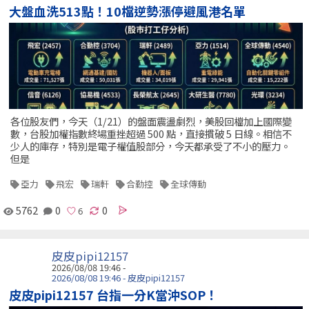
大盤血洗513點！10檔逆勢漲停避風港名單
各位股友們，今天（1/21）的盤面震盪劇烈，美股回檔加上國際變
數，台股加權指數終場重挫超過 500 點，直接摜破 5 日線。相信不
少人的庫存，特別是電子權值股部分，今天都承受了不小的壓力。
但是
亞力
飛宏
瑞軒
合勤控
全球傳動
5762
0
0
皮皮pipi12157
2026/08/08 19:46 -
2026/08/08 19:46 - 皮皮pipi12157
皮皮pipi12157 台指一分K當沖SOP！