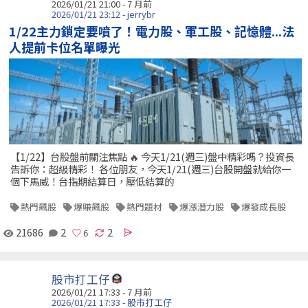
2026/01/21 21:00 - 7 月前
2026/01/21 23:12 - jerrybr
1/22主力鎖定要噴了！電力股、軍工股、記憶體...法
人提前卡位名單曝光
【1/22】台股盤前關注焦點 🔥 今天1/21(週三)盤中精彩嗎？投資長
告訴你：超級精彩！ 各位朋友，今天1/21(週三)台股開盤就給你一
個下馬威！台指期結算日，壓低結算的
熱門飆股
爆賺飆股
熱門題材
爆漲潛力股
爆發成長股
21686
2
2
股市打工仔
2026/01/21 17:33 - 7 月前
2026/01/21 17:33 - 股市打工仔