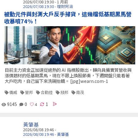
2026/07/08 19:30 - 1 月前
2026/07/08 19:30 - 理財阿涵
被動元件與封測大戶反手掃貨，這幾檔低基期黑馬營
收暴噴74%！
目前主力資金正加速從過熱的 AI 指標股撤出，轉向具備實質營收與
漲價題材的低基期黑馬，現在不跟上換股節奏，下週開盤只能看著
大戶吃肉，自己留下來洗碗抬轎。 [jpg]wearn.com-1
僑威
營邦
合勤控
頎邦
南茂
9145
0
1
黃肇基
2026/08/08 19:46 -
2026/08/08 19:46 - 黃肇基