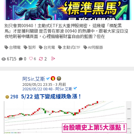
別只會買00940！主動式ETF五大重押股揭密， 這幾檔「標配黑
馬」才是獲利關鍵 是否曾在那波 00940 的熱潮中，跟著大家沒日沒
夜地刷著申購頁面，心裡描繪著財富自由的藍圖？但在
台積電
智邦
台光電
主動式ETF
AI伺服器
6715
0
2
阿Sir.艾斯
2026/05/21 23:35 - 3 月前
2026/05/22 08:48 - 阿Sir.艾斯
5/22 這下變成緩跌急漲！
298