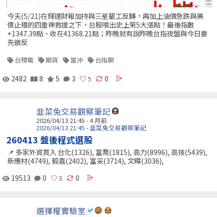
今天(5/21)在輝達財報加持與三星罷工反轉，再加上油價急跌與美
債止穩的四重神救援之下，台股噴出史上第5大漲點！最後指數
+1347.39點、收在41368.21點；昨晚就有說昨晚台指夜盤與今日要
先做反
台積電
期貨
當沖
台指期
2482
8
5
3
0
韭菜兔交易觀察筆記
2026/04/13 21:45 - 4 月前
2026/04/13 21:45 - 韭菜兔交易觀察筆記
260413 盤後程式選股
📌 多家外資買入 台化(1326), 富喬(1815), 高力(8996), 高技(5439),
新應材(4749), 毅嘉(2402), 富采(3714), 文曄(3036),
19513
0
0
選擇權實驗室