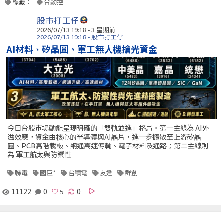
標籤：
合勤控
股市打工仔
2026/07/13 19:18 - 3 星期前
2026/07/13 19:18 - 股市打工仔
AI材料、矽晶圓、軍工無人機搶光資金
今日台股市場動能呈現明確的「雙軌並進」格局。第一主線為 AI外
溢效應，資金由核心的半導體與AI晶片，進一步擴散至上游矽晶
圓、PCB高階載板、網通高速傳輸、電子材料及通路；第二主線則
為 軍工航太與防禦性
聯電
國巨*
台積電
友達
群創
11122
0
0