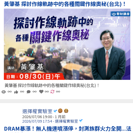
黃肇基 探討作線軌跡中的各種關鍵作線奧秘(台北)！
黃肇基 探討作線軌跡中的各種關鍵作線奧秘(台北)！
∞
∞
∞
∞
∞
選擇權實驗室
2026/07/06 19:00 - 1 月前
2026/07/09 17:54 - 選擇權實驗室
DRAM暴漲！無人機連噴漲停，封測族群火力全開...法