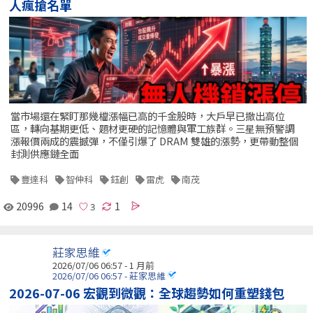
人瘋搶名單
當市場還在緊盯那幾檔漲幅已高的千金股時，大戶早已撤出高位
區，轉向基期更低、題材更硬的記憶體與軍工族群。三星無預警調
漲報價兩成的震撼彈，不僅引爆了 DRAM 雙雄的漲勢，更帶動整個
封測供應鏈全面
豐達科
智伸科
鈺創
雷虎
南茂
20996
14
1
莊家思維
2026/07/06 06:57 - 1 月前
2026/07/06 06:57 - 莊家思維
2026-07-06 宏觀到微觀：全球趨勢如何重塑錢包