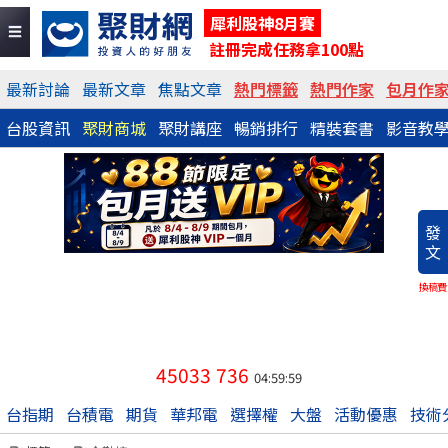
犀利股神8月賽
註冊完成任務拿100點
最新討論
最新文章
焦點文章
熱門標籤
熱門作家
包月作
台股資訊
聚財商城
聚財講座
暢銷排行
精裝套書
影音教
發
文
換稿費
45033
736
04:59:59
台指期
台積電
期貨
華邦電
選擇權
大盤
活動優惠
技術