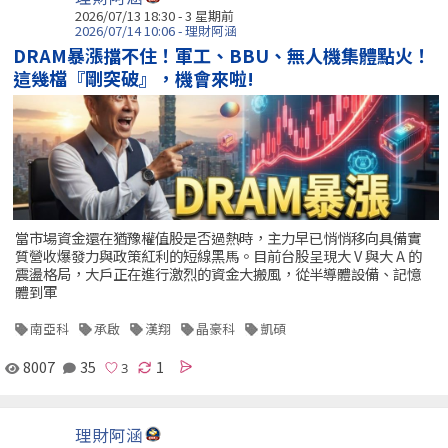
2026/07/13 18:30 - 3 星期前
2026/07/14 10:06 - 理財阿涵
DRAM暴漲擋不住！軍工、BBU、無人機集體點火！
這幾檔『剛突破』，機會來啦!
當市場資金還在猶豫權值股是否過熱時，主力早已悄悄移向具備實
質營收爆發力與政策紅利的短線黑馬。目前台股呈現大 V 與大 A 的
震盪格局，大戶正在進行激烈的資金大搬風，從半導體設備、記憶
體到軍
南亞科
承啟
漢翔
晶豪科
凱碩
8007
35
1
理財阿涵