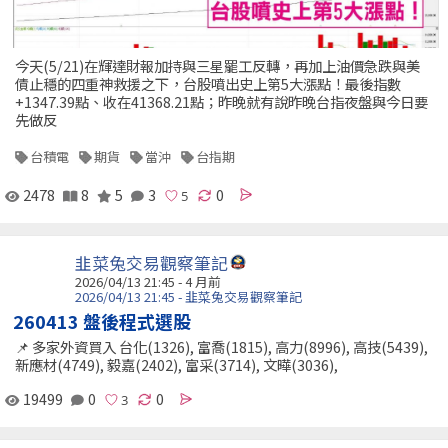
今天(5/21)在輝達財報加持與三星罷工反轉，再加上油價急跌與美
債止穩的四重神救援之下，台股噴出史上第5大漲點！最後指數
+1347.39點、收在41368.21點；昨晚就有說昨晚台指夜盤與今日要
先做反
台積電
期貨
當沖
台指期
2478
8
5
3
0
韭菜兔交易觀察筆記
2026/04/13 21:45 - 4 月前
2026/04/13 21:45 - 韭菜兔交易觀察筆記
260413 盤後程式選股
📌 多家外資買入 台化(1326), 富喬(1815), 高力(8996), 高技(5439),
新應材(4749), 毅嘉(2402), 富采(3714), 文曄(3036),
19499
0
0