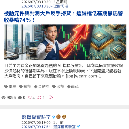
2026/07/08 19:30 - 4 星期前
2026/07/08 19:30 - 理財阿涵
被動元件與封測大戶反手掃貨，這幾檔低基期黑馬營
收暴噴74%！
目前主力資金正加速從過熱的 AI 指標股撤出，轉向具備實質營收與
漲價題材的低基期黑馬，現在不跟上換股節奏，下週開盤只能看著
大戶吃肉，自己留下來洗碗抬轎。 [jpg]wearn.com-1
僑威
營邦
合勤控
頎邦
南茂
9096
0
1
選擇權實驗室
2026/07/06 19:00 - 1 月前
2026/07/09 17:54 - 選擇權實驗室