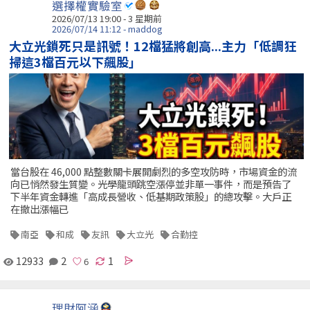
選擇權實驗室
2026/07/13 19:00 - 3 星期前
2026/07/14 11:12 - maddog
大立光鎖死只是訊號！12檔猛將創高...主力「低調狂
掃這3檔百元以下飆股」
當台股在 46,000 點整數關卡展開劇烈的多空攻防時，市場資金的流
向已悄然發生質變。光學龍頭跳空漲停並非單一事件，而是預告了
下半年資金轉進「高成長營收、低基期政策股」的總攻擊。大戶正
在撤出漲幅已
南亞
和成
友訊
大立光
合勤控
12933
2
1
理財阿涵