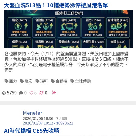
大盤血洗513點！10檔逆勢漲停避風港名單
各位股友們，今天（1/21）的盤面震盪劇烈，美股回檔加上國際變
數，台股加權指數終場重挫超過 500 點，直接摜破 5 日線。相信不
少人的庫存，特別是電子權值股部分，今天都承受了不小的壓力。
但是
亞力
飛宏
瑞軒
合勤控
全球傳動
5759
0
0
Menefer
2026/01/06 18:36 - 7 月前
2026/01/07 10:12 - s0973621
AI時代換檔 CES先吹哨