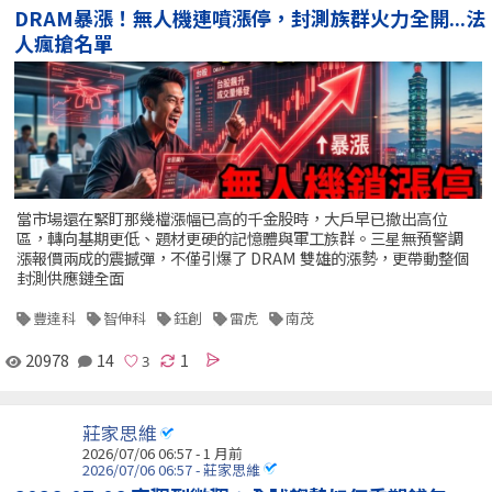
DRAM暴漲！無人機連噴漲停，封測族群火力全開...法
人瘋搶名單
當市場還在緊盯那幾檔漲幅已高的千金股時，大戶早已撤出高位
區，轉向基期更低、題材更硬的記憶體與軍工族群。三星無預警調
漲報價兩成的震撼彈，不僅引爆了 DRAM 雙雄的漲勢，更帶動整個
封測供應鏈全面
豐達科
智伸科
鈺創
雷虎
南茂
20978
14
1
莊家思維
2026/07/06 06:57 - 1 月前
2026/07/06 06:57 - 莊家思維