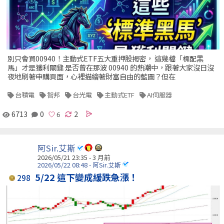
別只會買00940！主動式ETF五大重押股揭密， 這幾檔「標配黑
馬」才是獲利關鍵 是否曾在那波 00940 的熱潮中，跟著大家沒日沒
夜地刷著申購頁面，心裡描繪著財富自由的藍圖？但在
台積電
智邦
台光電
主動式ETF
AI伺服器
6713
0
2
阿Sir.艾斯
2026/05/21 23:35 - 3 月前
2026/05/22 08:48 - 阿Sir.艾斯
5/22 這下變成緩跌急漲！
298