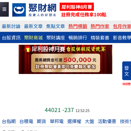
犀利股神8月賽
註冊完成任務拿100點
最新討論
最新文章
焦點文章
熱門標籤
熱門作家
包月作
台股資訊
聚財商城
聚財講座
暢銷排行
精裝套書
影音教
發
文
換稿費
44021
-237
12:52:25
台指期
台積電
期貨
華邦電
選擇權
大盤
活動優惠
技術