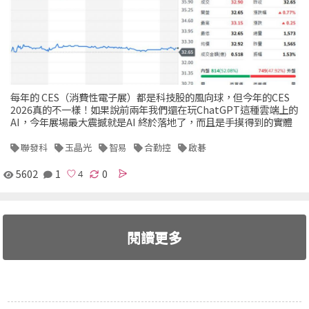
每年的 CES（消費性電子展）都是科技股的風向球，但今年的CES
2026真的不一樣！如果說前兩年我們還在玩ChatGPT這種雲端上的
AI，今年展場最大震撼就是AI 終於落地了，而且是手摸得到的實體
聯發科
玉晶光
智易
合勤控
啟碁
5602
1
0
閱讀更多