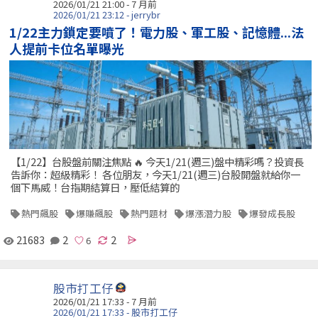
2026/01/21 21:00 - 7 月前
2026/01/21 23:12 - jerrybr
1/22主力鎖定要噴了！電力股、軍工股、記憶體...法
人提前卡位名單曝光
【1/22】台股盤前關注焦點 🔥 今天1/21(週三)盤中精彩嗎？投資長
告訴你：超級精彩！ 各位朋友，今天1/21(週三)台股開盤就給你一
個下馬威！台指期結算日，壓低結算的
熱門飆股
爆賺飆股
熱門題材
爆漲潛力股
爆發成長股
21683
2
2
股市打工仔
2026/01/21 17:33 - 7 月前
2026/01/21 17:33 - 股市打工仔