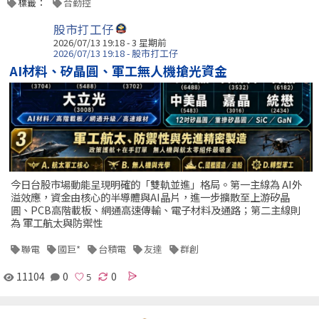
標籤：
合勤控
股市打工仔
2026/07/13 19:18 - 3 星期前
2026/07/13 19:18 - 股市打工仔
AI材料、矽晶圓、軍工無人機搶光資金
今日台股市場動能呈現明確的「雙軌並進」格局。第一主線為 AI外
溢效應，資金由核心的半導體與AI晶片，進一步擴散至上游矽晶
圓、PCB高階載板、網通高速傳輸、電子材料及通路；第二主線則
為 軍工航太與防禦性
聯電
國巨*
台積電
友達
群創
11104
0
0