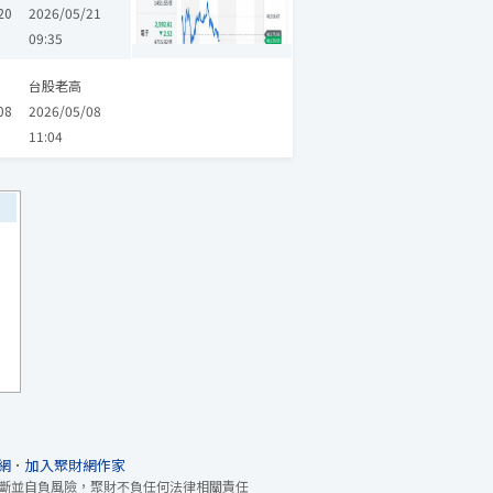
20
2026/05/21
09:35
研華
南亞科
聯發科
立隆電
禾伸堂
文曄
艾訊
千如
台股老高
08
2026/05/08
11:04
網
．
加入聚財網作家
斷並自負風險，聚財不負任何法律相關責任