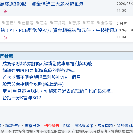
翻黑震逾300點 資金轉進三大題材避風港
2026/05/
11:03
國巨*
台積電
旺宏
華邦電
智邦
華碩
金像電
技嘉
3 月前
0點！AI、PCB強勢股挨刀 資金轉進被動元件、生技避風港
2026/05/
11:04
門推薦
成為聚財網認證作家 解鎖您的專屬福利與功能
解讀強弱股因果 拆解真偽的變盤密碼
首次消費不限金額贈犀利股神VIP一個月！
股票與台指期全攻略(線上講座)
當 AI 重寫市場規則，你還死守過去的理論？也許最先被..
台指一分K當沖SOP
檔
．
認證作家
．
書籍出版
．
刊登廣告
．
RSS
．
隱私權政策
．
常見問題
．
關於聚財
轉貼，不作為投資依據，亦不代表聚財立場。所有數據及內容僅供參考，投資應獨立判