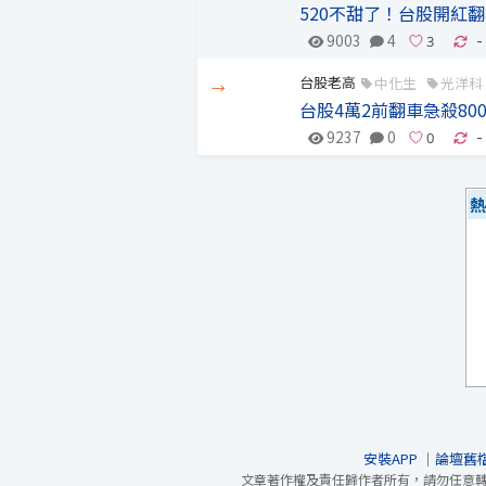
520不甜了！台股開紅
9003
4
-
台股老高
中化生
光洋科
→
台股4萬2前翻車急殺80
9237
0
-
熱
安裝APP
｜
論壇舊
文章著作權及責任歸作者所有，請勿任意