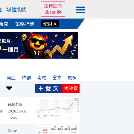
免費註冊
蹤
媒體投顧
拿100點
新聞
策略指標
聚財Ｘ
興
南亞
緯創
南電
當沖
更多
換稿費
大毅
華新科
長榮
陽明
萬海
亞洲藏壽司
益登
蔚華科
台股老高
20
2026/05/20
15:45
亞科
聯發科
立隆電
大毅
華新科
富邦金
中信金
第一金
Zooe