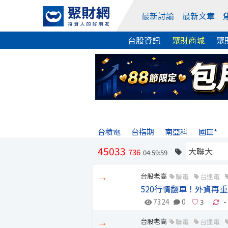
最新討論
最新文章
台股資訊
聚財商城
聚
台積電
台指期
南亞科
國巨*
45033
736
04:59:59
台股老高
聯電
台達電
→
520行情翻車！外資再重
7324
0
-
台股老高
聯電
台達電
→