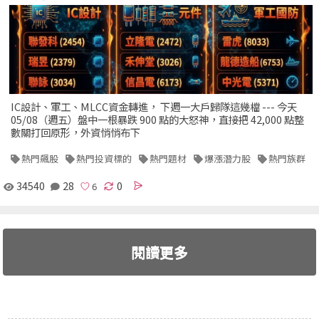
IC設計、軍工、MLCC資金轉進， 下週一大戶歸隊這幾檔 --- 今天
05/08（週五）盤中一根暴跌 900 點的大怒神，直接把 42,000 點整
數關打回原形，外資悄悄布下
熱門飆股
熱門投資標的
熱門題材
爆漲潛力股
熱門族群
34540
28
0
閱讀更多