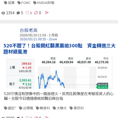
結算
FOMC
NVIDIA財報
2354
5
0
台股老高
2026/05/20 11:03 - 3 月前
2026/05/21 09:35 - Zooe
520不甜了！台股開紅翻黑震逾300點 資金轉進三大
題材避風港
520行情沒有想像中的一路放煙火，反而比較像是在考驗投資人的心
臟。台股今日適逢總統就職日與台指
國巨*
台積電
聯發科
大聯大
事欣科
9008
4
0