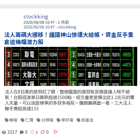
stockking
2026/06/08 16:47 - 2 月前
2026/06/08 16:47 - stockking
法人籌碼大挪移！護國神山慘遭大結帳，資金反手重
倉這幾檔潛力股
法人在8日真的是殺紅了眼，整個盤面的肅殺氣氛簡直讓人喘不過
氣！台股這波單日暴跌超過1500點，成交量更是爆出近1.2兆元的驚
人天量，可以說是標準的多殺多格局。攤開籌碼面一看，三大法人
聯手賣超高達133
聯電
仁寶
台積電
華邦電
凱基金
3317
0
0