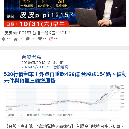
皮皮pipi12157 台指一分K當沖SOP！
∞
∞
∞
∞
∞
台股老高
2026/05/20 15:45 - 3 月前
2026/05/20 15:45 - 台股老高
520行情翻車！外資再重砍466億 台股跌154點、被動
元件與貨櫃三雄逆風衝
【台股開高走低，4萬點驚險失而復得】 台股今日適逢台指期結算，