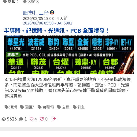
標籤：
大聯大
股市打工仔
2026/08/05 19:08 - 4 天前
2026/08/06 05:50 - BAF5901
半導體、記憶體、光通訊、PCB 全面噴發！
8月5日這根大漲1250點的長紅，真正重要的地方，不只是指數漲很
多，而是資金從大型權值股向半導體、記憶體、面板、PCB、光通
訊及AI設備全面擴散。 這代表先前市場快速下跌造成的融資斷頭、
停損賣壓
鴻海
國巨*
台積電
友達
群創
9525
1
0