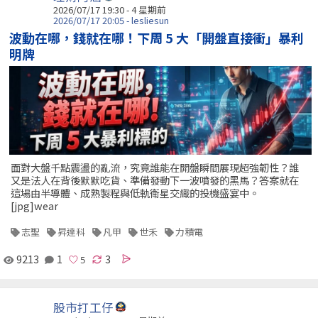
2026/07/17 19:30 - 4 星期前
2026/07/17 20:05 - lesliesun
波動在哪，錢就在哪！下周 5 大「開盤直接衝」暴利
明牌
面對大盤千點震盪的亂流，究竟誰能在開盤瞬間展現超強韌性？誰
又是法人在背後默默吃貨、準備發動下一波噴發的黑馬？答案就在
這場由半導體、成熟製程與低軌衛星交織的投機盛宴中。
[jpg]wear
志聖
昇達科
凡甲
世禾
力積電
9213
1
3
股市打工仔