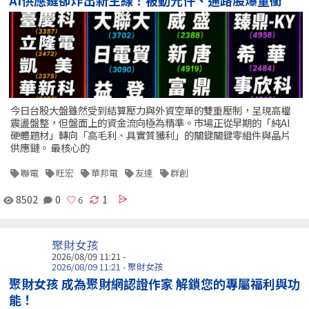
AI供應鏈卻炸出新主線！被動元件、通路股爆量衝
今日台股大盤雖然受到結算壓力與外資空單的雙重壓制，呈現高檔
震盪盤整，但盤面上的資金流向極為精準。市場正從早期的「純AI
硬體題材」轉向「高毛利、具實質獲利」的關鍵關鍵零組件與晶片
供應鏈。 最核心的
聯電
旺宏
華邦電
友達
群創
8502
0
1
聚財女孩
2026/08/09 11:21 -
2026/08/09 11:21 - 聚財女孩
聚財女孩 成為聚財網認證作家 解鎖您的專屬福利與功
能！