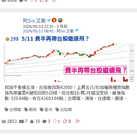
阿Sir.艾斯
2026/05/10 22:25 - 3 月前
2026/05/11 08:42 - 阿Sir.艾斯
5/11 費半再帶台股繼續飛？
298
就說不會連五漲、台指會回測42000！上周五(5/8)加權與櫃買指數
皆為帶量黑K破低回測5日線，但台股日/周/月還沒空訊，最後指
數-329.84點、收在41603.94點；台積電、鴻海、台達電、廣達、
台積電
期貨
當沖
台指期
2853
7
10
3
0