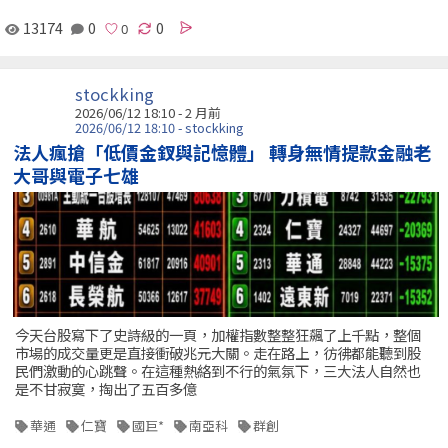
13174
0
0
stockking
2026/06/12 18:10 - 2 月前
2026/06/12 18:10 - stockking
法人瘋搶「低價金釵與記憶體」 轉身無情提款金融老
大哥與電子七雄
今天台股寫下了史詩級的一頁，加權指數整整狂飆了上千點，整個
市場的成交量更是直接衝破兆元大關。走在路上，彷彿都能聽到股
民們激動的心跳聲。在這種熱絡到不行的氣氛下，三大法人自然也
是不甘寂寞，掏出了五百多億
華通
仁寶
國巨*
南亞科
群創