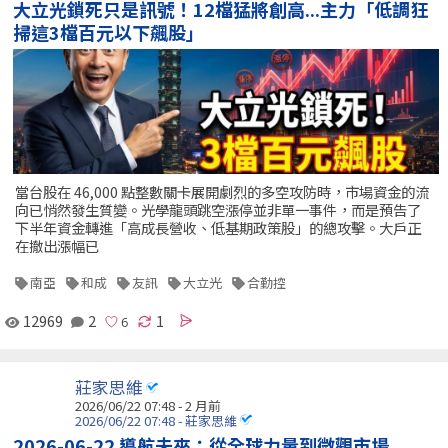
大立光鎖死只是訊號！12檔猛將創高...主力「低調狂
掃這3檔百元以下飆股」
當台股在 46,000 點整數關卡展開劇烈的多空攻防時，市場資金的流
向已悄然發生質變。光學龍頭跳空漲停並非單一事件，而是預告了
下半年資金轉進「高成長營收、低基期政策股」的總攻擊。大戶正
在撤出漲幅已
南亞
和成
友訊
大立光
合勤控
12969
2
1
莊家思維
2026/06/22 07:48 - 2 月前
2026/06/22 07:48 - 莊家思維
2026-06-22 導航未來：從全球力量到微觀市場