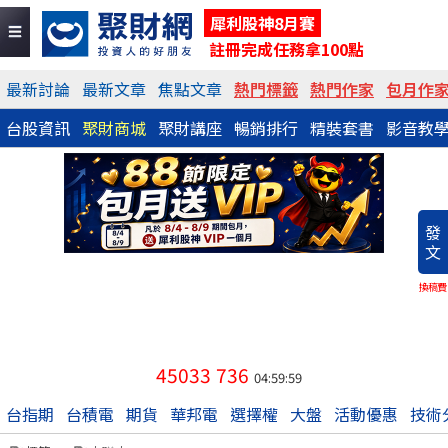
犀利股神8月賽
註冊完成任務拿100點
最新討論
最新文章
焦點文章
熱門標籤
熱門作家
包月作
台股資訊
聚財商城
聚財講座
暢銷排行
精裝套書
影音教
發
文
換稿費
45033
736
04:59:59
台指期
台積電
期貨
華邦電
選擇權
大盤
活動優惠
技術