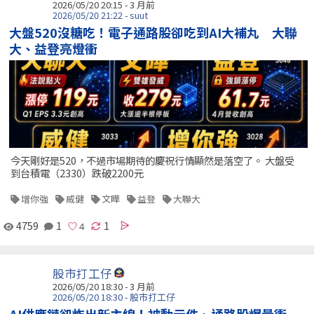
2026/05/20 20:15 - 3 月前
2026/05/20 21:22 - suut
大盤520沒糖吃！電子通路股卻吃到AI大補丸 大聯
大、益登亮燈衝
今天剛好是520，不過市場期待的慶祝行情顯然是落空了。 大盤受
到台積電（2330）跌破2200元
增你強
威健
文曄
益登
大聯大
4759
1
1
股市打工仔
2026/05/20 18:30 - 3 月前
2026/05/20 18:30 - 股市打工仔