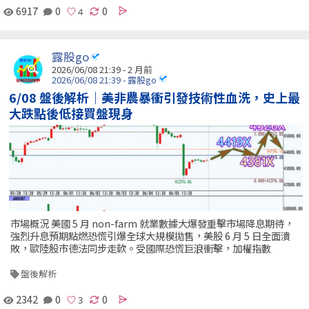
6917
0
0
露股go
2026/06/08 21:39 - 2 月前
2026/06/08 21:39 - 露股go
6/08 盤後解析｜美非農暴衝引發技術性血洗，史上最
大跌點後低接買盤現身
市場概況 美國 5 月 non-farm 就業數據大爆發重擊市場降息期待，
強烈升息預期點燃恐慌引爆全球大規模拋售，美股 6 月 5 日全面潰
敗，歐陸股市德法同步走軟。受國際恐慌巨浪衝擊，加權指數
盤後解析
2342
0
0