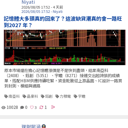
Niyati
2026/08/05 17:52 - 4 天前
2026/08/05 17:52 - Niyati
記憶體大多頭真的回來了？這波缺貨潮真的會一路旺
到2027 年？
原本市場還在擔心記憶體漲價是不是快到盡頭，結果南亞科
（2408）、鈺創（5351）、宇瞻（8271）接連交出超誇張的成績
單，搭配HBM供應持續吃緊，資金乾脆從上游晶圓、IC設計一路買
到封測、模組與通路
南亞科
晶豪科
鈺創
力積電
宇瞻
10028
0
1
理財阿涵