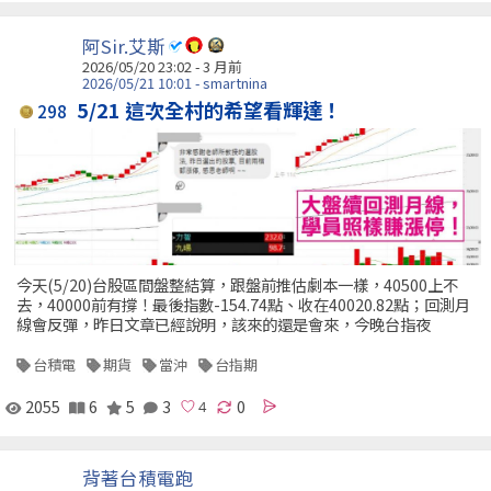
阿Sir.艾斯
2026/05/20 23:02 - 3 月前
2026/05/21 10:01 - smartnina
5/21 這次全村的希望看輝達！
298
今天(5/20)台股區間盤整結算，跟盤前推估劇本一樣，40500上不
去，40000前有撐！最後指數-154.74點、收在40020.82點；回測月
線會反彈，昨日文章已經說明，該來的還是會來，今晚台指夜
台積電
期貨
當沖
台指期
2055
6
5
3
0
背著台積電跑