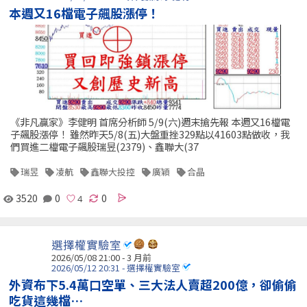
本週又16檔電子飆股漲停！
《非凡贏家》李健明 首席分析師 5/9(六)週末搶先報 本週又16檔電
子飆股漲停！ 雖然昨天5/8(五)大盤重挫329點以41603點做收，我
們買進二檔電子飆股瑞昱(2379)、鑫聯大(37
瑞昱
凌航
鑫聯大投控
廣穎
合晶
3520
0
0
選擇權實驗室
2026/05/08 21:00 - 3 月前
2026/05/12 20:31 - 選擇權實驗室
外資布下5.4萬口空單、三大法人賣超200億，卻偷偷
吃貨這幾檔…