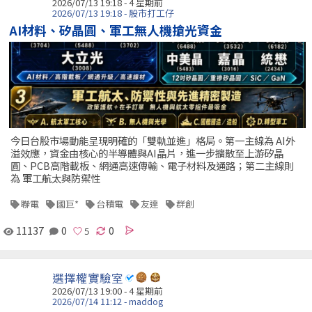
2026/07/13 19:18 - 4 星期前
2026/07/13 19:18 - 股市打工仔
AI材料、矽晶圓、軍工無人機搶光資金
今日台股市場動能呈現明確的「雙軌並進」格局。第一主線為 AI外
溢效應，資金由核心的半導體與AI晶片，進一步擴散至上游矽晶
圓、PCB高階載板、網通高速傳輸、電子材料及通路；第二主線則
為 軍工航太與防禦性
聯電
國巨*
台積電
友達
群創
11137
0
0
選擇權實驗室
2026/07/13 19:00 - 4 星期前
2026/07/14 11:12 - maddog