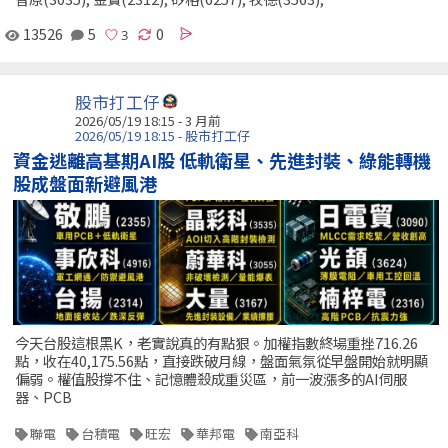
13526
5
0
股市打工仔
2026/05/19 18:15 - 3 月前
2026/05/19 18:15 - 股市打工仔
資金逃離高基期AI股 低軌衛星、先進封裝、綠能轉機
股成盤面新避風港
今天台股這根黑K，老實說真的有點狠。加權指數終場重挫716.26
點，收在40,175.56點，直接跌破月線，盤面氣氛從早盤開始就明顯
偏弱。權值股撐不住、記憶體殺成重災區，前一波漲多的AI伺服
器、PCB
聯電
台積電
旺宏
華邦電
南亞科