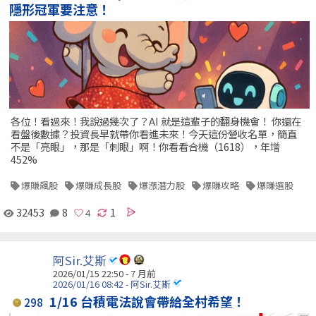
隱形冠軍要注意！
各位！看過來！我說過幾次了？AI 就是這輩子的翻身機會！ 你還在
看盤後數據？投資長早就帶你看進未來！今天這份營收名單，簡直
不是「亮眼」，那是「刺眼」啊！你看看合機（1618），年增
452%
爆賺飆股
爆賺成長股
爆漲潛力股
爆賺攻略
爆賺選股
32453
8
1
阿Sir.艾斯
2026/01/15 22:50 - 7 月前
2026/01/16 08:42 - 阿Sir.艾斯
1/16 台積電法說會帶給全村希望！
298