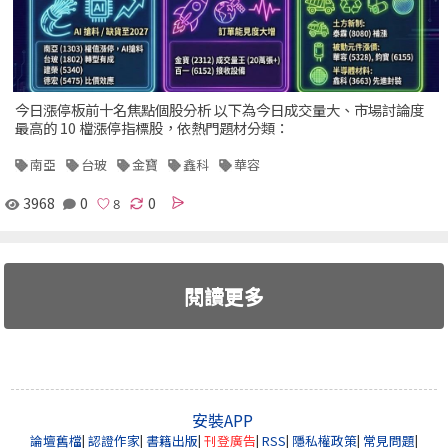
今日漲停板前十名焦點個股分析 以下為今日成交量大、市場討論度
最高的 10 檔漲停指標股，依熱門題材分類：
南亞
台玻
金寶
鑫科
華容
3968
0
0
閱讀更多
安裝APP
論壇舊檔
|
認證作家
|
書籍出版
|
刊登廣告
|
RSS
|
隱私權政策
|
常見問題
|