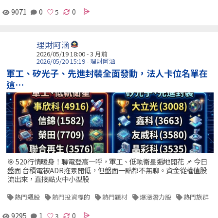
9071
0
0
理財阿涵
2026/05/19 18:00 - 3 月前
2026/05/20 15:19 - 理財阿涵
軍工、矽光子、先進封裝全面發動，法人卡位名單在
這…
🎯 520行情暖身！聯電登高一呼，軍工、低軌衛星遍地開花 📌 今日
盤面 台積電被ADR拖累開低，但盤面一點都不無聊。資金從權值股
流出來，直接點火中小型股
熱門飆股
熱門投資標的
熱門題材
爆漲潛力股
熱門族群
9295
1
0