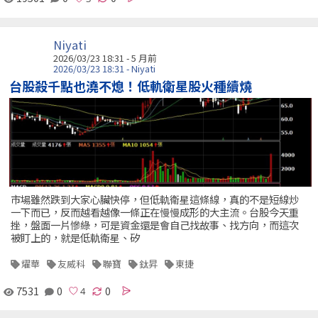
Niyati
2026/03/23 18:31 - 5 月前
2026/03/23 18:31 - Niyati
台股殺千點也澆不熄！低軌衛星股火種續燒
市場雖然跌到大家心臟快停，但低軌衛星這條線，真的不是短線炒
一下而已，反而越看越像一條正在慢慢成形的大主流。台股今天重
挫，盤面一片慘綠，可是資金還是會自己找故事、找方向，而這次
被盯上的，就是低軌衛星、矽
燿華
友威科
聯寶
鈦昇
東捷
7531
0
0