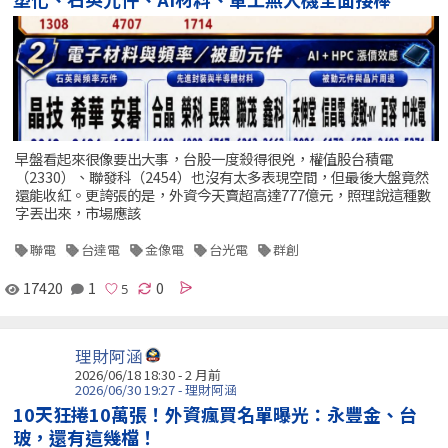
早盤看起來很像要出大事，台股一度殺得很兇，權值股台積電
（2330）、聯發科（2454）也沒有太多表現空間，但最後大盤竟然
還能收紅。更誇張的是，外資今天賣超高達777億元，照理說這種數
字丟出來，市場應該
聯電
台達電
金像電
台光電
群創
17420
1
0
理財阿涵
2026/06/18 18:30 - 2 月前
2026/06/30 19:27 - 理財阿涵
10天狂捲10萬張！外資瘋買名單曝光：永豐金、台
玻，還有這幾檔！