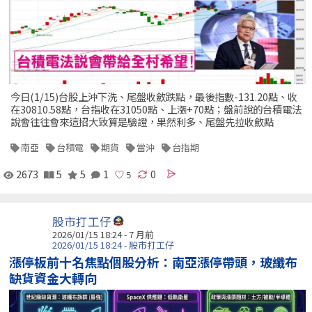
今日(1/15)台股上沖下洗、尾盤收斂跌點，最後指數-131.20點、收
在30810.58點，台指收在31050點、上漲+70點；盤前說的台積電法
說會往往會來這招大致算是驗證，果然利多、尾盤先拉收斂點
南亞
台積電
期貨
當沖
台指期
2673
5
5
1
0
股市打工仔
2026/01/15 18:24 - 7 月前
2026/01/15 18:24 - 股市打工仔
漲停板前十名焦點個股分析：南亞漲停帶頭，玻纖布
缺貨資金大轉向