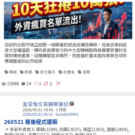
目前的台股市場正經歷一場顯著的資金結構性轉移。從過去單純追
逐大型權值股，轉向更具爆發力的中大型轉機股與具備實質獲利支
撐的傳統產業。這種轉變並非偶然，而是基於基本面改善與全球供
應鏈重組的必然結果
華紙
凱美
京元電子
永豐金
凌華
13588
14
2
韭菜兔交易觀察筆記
2026/05/21 18:36 - 3 月前
2026/05/22 06:51 - lismalch0901
260521 盤後程式選股
📌 多家外資買入 景碩(3189), 欣興(3037), 南亞(1303), 漢唐(2404),
智原(3035), 金寶(2312), 矽格(6257), 牧德(3563),