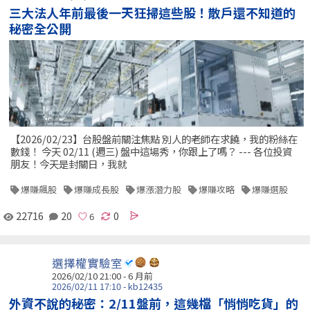
三大法人年前最後一天狂掃這些股！散戶還不知道的
秘密全公開
【2026/02/23】台股盤前關注焦點 別人的老師在求饒，我的粉絲在
數錢！ 今天 02/11 (週三) 盤中這場秀，你跟上了嗎？ --- 各位投資
朋友！今天是封關日，我就
爆賺飆股
爆賺成長股
爆漲潛力股
爆賺攻略
爆賺選股
22716
20
0
選擇權實驗室
2026/02/10 21:00 - 6 月前
2026/02/11 17:10 - kb12435
外資不說的秘密：2/11盤前，這幾檔「悄悄吃貨」的