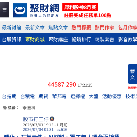
犀利股神8月賽
註冊完成任務拿100點
最新討論
最新文章
焦點文章
熱門標籤
熱門作家
包月作
台股資訊
聚財商城
聚財講座
暢銷排行
精裝套書
影音教
發
文
44587
290
17:21:25
換稿費
台指期
台積電
期貨
華邦電
選擇權
大盤
活動優惠
技術
標籤：
鑫科
股市打工仔
2026/07/03 19:13 - 1 月前
2026/07/04 01:31 - ac616
塑化、石英元件、AI材料、軍工無人機全面接棒