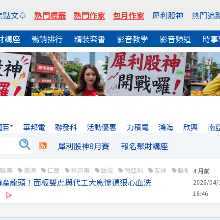
焦點文章
熱門標籤
熱門作家
包月作家
犀利股神
熱門追
財講座
暢銷排行
精裝套書
影音教學
影音頻道
時事
國巨*
華邦電
聯發科
活動優惠
力積電
鴻海
欣興
南
犀利股神8月賽
報名聚財講座
聯電
鴻海
仁寶
華邦電
致茂
南亞科
友達
聯發科
強
4 月前
傳產龍頭！面板雙虎與代工大廠慘遭狠心血洗
2026/04/
16:46