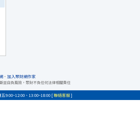
網
．
加入聚財網作家
斷並自負風險，聚財不負任何法律相關責任
0~12:00、13:00~18:00 [
聯絡客服
]