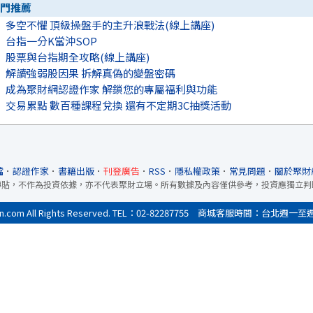
門推薦
多空不懼 頂級操盤手的主升浪戰法(線上講座)
台指一分K當沖SOP
股票與台指期全攻略(線上講座)
解讀強弱股因果 拆解真偽的變盤密碼
成為聚財網認證作家 解鎖您的專屬福利與功能
交易累點 數百種課程兌換 還有不定期3C抽獎活動
檔
．
認證作家
．
書籍出版
．
刊登廣告
．
RSS
．
隱私權政策
．
常見問題
．
關於聚財
轉貼，不作為投資依據，亦不代表聚財立場。所有數據及內容僅供參考，投資應獨立判
All Rights Reserved. TEL：02-82287755 商城客服時間：台北週一至週五9:0