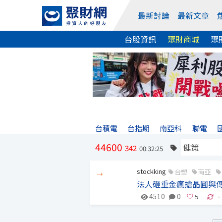
最新討論
最新文章
台股資訊
聚財商城
聚
台積電
台指期
南亞科
聯電
44600
342
00:32:25
stockking
台塑
南亞
→
法人砸重金瘋搶晶圓與
4510
0
-