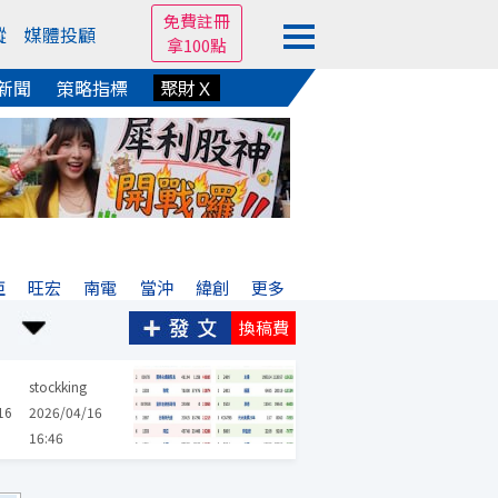
免費註冊
蹤
媒體投顧
拿100點
新聞
策略指標
聚財Ｘ
亞
旺宏
南電
當沖
緯創
更多
換稿費
茂
長榮
臺企銀
凱基金
元大金
台新新光金
中信金
群創
stockking
16
2026/04/16
16:46