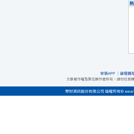
熱
安裝APP
｜
論壇舊
文章著作權及責任歸作者所有，請勿任意
聚財資訊股份有限公司 版權所有© wearn.com 