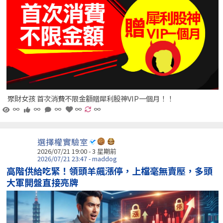
聚財女孩 首次消費不限金額贈犀利股神VIP一個月！！
∞
∞
∞
∞
∞
選擇權實驗室
2026/07/21 19:00 - 3 星期前
2026/07/21 23:47 - maddog
高階供給吃緊！領頭羊飆漲停，上檔毫無賣壓，多頭
大軍開盤直接亮牌