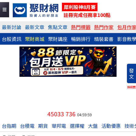
犀利股神8月賽
註冊完成任務拿100點
最新討論
最新文章
焦點文章
熱門標籤
熱門作家
包月作
台股資訊
聚財商城
聚財講座
暢銷排行
精裝套書
影音教
發
文
換稿費
45033
736
04:59:59
台指期
台積電
期貨
華邦電
選擇權
大盤
活動優惠
技術