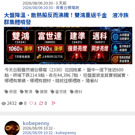
2026/08/06 20:30 - 3 天前
2026/08/06 20:30 - 背著台積電跑
大盤降溫、散熱股反而沸騰！雙鴻重返千金 液冷族
群集體噴發
今天台股雖然被台積電（2330）拉回拖累， 盤中一度下挫近600
點，終場下跌214.9點、收在44,396.7點， 但盤面資金其實很誠實，
哪裡有業績、哪裡有題材，錢就往哪裡跑。 隨著AI
奇鋐
雙鴻
健策
富世達
邁科
2432
0
0
kobepenny
2026/08/09 10:32 -
2026/08/09 10:32 - kobepenny