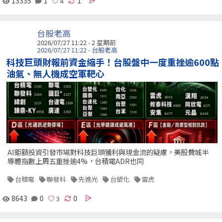
13335
1
1
台股老高
2026/07/27 11:22 - 2 星期前
2026/07/27 11:22 - 台股老高
科技巨頭財報前資金縮手！台股盤中一度重挫逾600點
油氣、無人機成空軍靶心
AI鉅額投資引發市場對科技巨頭獲利與現金流的疑慮，美股費城半
導體指數上周五重挫逾4%，台積電ADR也同
台積電
聯發科
先進光
台塑化
雷虎
8643
0
0