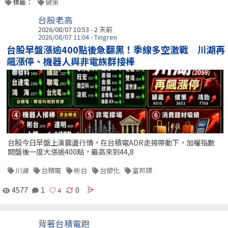
標籤：
健策
台股老高
2026/08/07 10:53 - 2 天前
2026/08/07 11:04 - Tingren
台股早盤漲逾400點後急翻黑！季線多空激戰 川湖再
飆漲停、機器人與非電族群接棒
台股今日早盤上演震盪行情，在台積電ADR走揚帶動下，加權指數
開盤後一度大漲逾400點，最高來到44,8
川湖
台積電
彬台
台塑化
富邦媒
4577
1
0
背著台積電跑