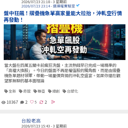
2026/07/23 21:18 - 3 星期前
2026/07/23 23:14 - 選擇權實驗室
盤中狂飆！摺疊機急單贏家量能大拉抬，沖軋空行情
再發動！
當大盤在四萬五關卡前瘋狂洗盤，主流熱錢早已完成一場精準的
「高檔大換股」。今日的盤面不再是權值股的獨角戲，而是由摺疊
機急單題材領軍，帶動一場量價齊揚的沖軋空盛宴。如果你還在觀
望那無聊的基本面理論
全新
奇鋐
聯亞
緯創
台塑化
10367
2
2
台股老高
2026/07/23 15:43 - 3 星期前