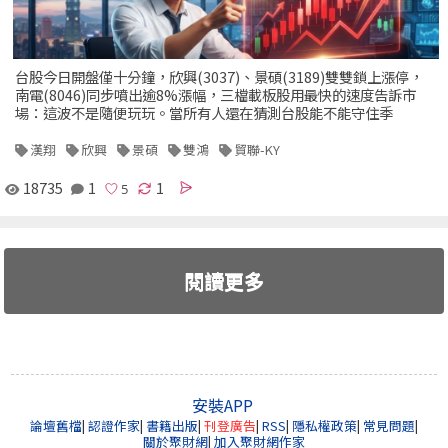
台股今日開盤僅十分鐘，欣興(3037)、景碩(3189)雙雙鎖上漲停，
南電(8046)同步噴出逾8%漲幅，三檔載板股用最快的速度告訴市
場：這波不是隨便玩玩。當所有人還在猜測台股能不能守住季
漢翔
欣興
景碩
雙鴻
貿聯-KY
18735
1
1
閱讀更多
安裝APP
論壇舊檔
|
認證作家
|
書籍出版
|
刊登廣告
|
RSS
|
隱私權政策
|
常見問題
|
關於聚財網
|
加入聚財網作家