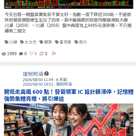
今天台股一開盤其實氣氛不算太好，指數一度下跌近300點，不過很
快就被高價股硬生生拉了回來，其中最搶眼的就是伺服器滑軌大廠
川湖（2059）。川湖（2059）盤中再度攻上9495元漲停價，不只連
續第二個交
川湖
大立光
健策
富世達
高力
1989
0
0
理財阿涵
2026/08/03 11:04 - 6 天前
2026/08/03 18:52 - 理財阿涵
開低走高飆 600 點！發哥領軍 IC 設計鎖漲停，記憶體
強勢集體亮燈，將引爆這