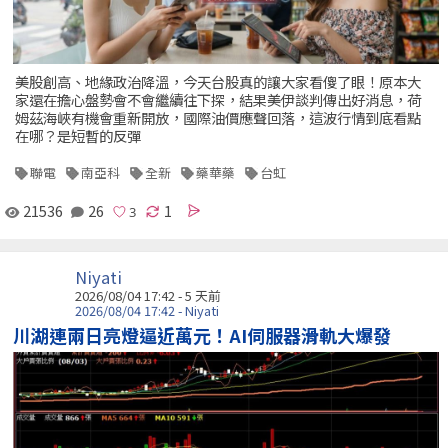
美股創高、地緣政治降溫，今天台股真的讓大家看傻了眼！原本大
家還在擔心盤勢會不會繼續往下探，結果美伊談判傳出好消息，荷
姆茲海峽有機會重新開放，國際油價應聲回落，這波行情到底看點
在哪？是短暫的反彈
聯電
南亞科
全新
藥華藥
台虹
21536
26
1
Niyati
2026/08/04 17:42 - 5 天前
2026/08/04 17:42 - Niyati
川湖連兩日亮燈逼近萬元！AI伺服器滑軌大爆發