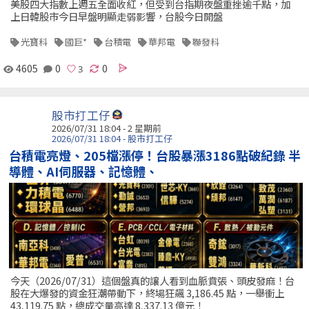
美股四大指數上週五全面收紅，但受到台指期夜盤重挫逾千點，加
上日韓股市今日早盤明顯走弱影響，台股今日開盤
光寶科
國巨*
台積電
華邦電
聯發科
4605
0
0
股市打工仔
2026/07/31 18:04 - 2 星期前
2026/07/31 18:04 - 股市打工仔
台積電亮燈、205檔漲停！台股暴漲3186點破紀錄 半
導體、AI伺服器、記憶體、
今天（2026/07/31）這個盤真的讓人看到血脈賁張、頭皮發麻！台
股在大爆發的資金狂潮帶動下，終場狂飆 3,186.45 點，一舉衝上
43,119.75 點，總成交量高達 8,337.13 億元！