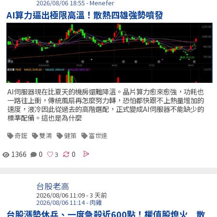
2026/08/06 18:55 - Menefer
AI算力逼出極限高溫！散熱四雄強勢噴發
AI伺服器現在比夏天的機房還難降溫。晶片算力愈來愈強，功耗也
一路往上衝，傳統風扇再怎麼努力轉，恐怕都快跟不上熱量增加的
速度，液冷因此從過去的高階選配，正式變成AI伺服器不能缺少的
標準配備。這也是為什麼
奇鋐
雙鴻
健策
富世達
1366
0
0
台股老高
2026/08/06 11:09 - 3 天前
2026/08/06 11:14 - 肉雞
台股漲勢休兵、一度急殺近600點！權值股熄火 散