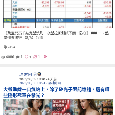
《跳空開高千點鬼盤洗刷 夜盤拉回測試下關一防守》 ### 一、盤
勢摘要 昨日（8/5）台指
2454
4086
1
1
理財阿涵
2026/08/05 18:30 - 4 天前
2026/08/06 10:54 - 理財阿涵
大盤季線一口氣站上，除了矽光子跟記憶體，還有哪
些隱形冠軍在發光？