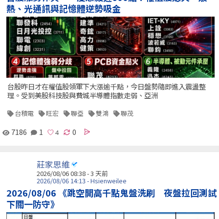
熱、光通訊與記憶體逆勢吸金
台股昨日才在權值股領軍下大漲逾千點，今日盤勢隨即進入震盪整
理。受到美股科技股與費城半導體指數走弱、亞洲
台積電
旺宏
聯亞
雙鴻
聯茂
7186
1
0
莊家思維
2026/08/06 08:38 - 3 天前
2026/08/06 14:13 - Hsienweilee
2026/08/06 《跳空開高千點鬼盤洗刷 夜盤拉回測試
下關一防守》