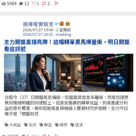
5084
12
2
選擇權實驗室
2026/07/27 19:00 - 2 星期前
2026/07/27 20:01 - maddog
主力開盤直接亮牌！這檔轉單黑馬爆量衝，明日開盤
看這訊號
台股今（27）日開盤氣氛偏弱，但盤面資金並未離場，而是迅速聚
焦到幾個明確的訊號股上。從食安風暴的轉單效益，到資產處分利
益的意外驚喜，再到低軌衛星與機器人雙題材同步發酵，主力今日
幾乎是「開盤就亮
大統益
友訊
聯亞
穩懋
佳凌