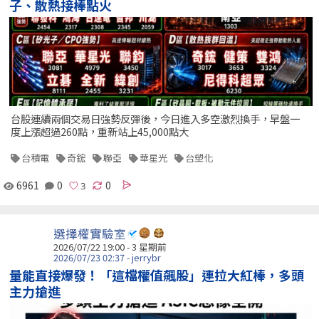
子、散熱接棒點火
台股連續兩個交易日強勢反彈後，今日進入多空激烈換手，早盤一
度上漲超過260點，重新站上45,000點大
台積電
奇鋐
聯亞
華星光
台塑化
6961
0
0
選擇權實驗室
2026/07/22 19:00 - 3 星期前
2026/07/23 02:37 - jerrybr
量能直接爆發！「這檔權值飆股」連拉大紅棒，多頭
主力搶進