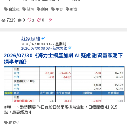
台達電
鴻海
創見
華容
群聯
7219
0
0
莊家思維
2026/07/30 08:08 - 2 星期前
2026/07/30 08:08 - 莊家思維
2026/07/30《海力士擴產加劇 AI 疑慮 融資斷頭潮下
探半年線》
### 一、盤勢摘要 昨日台股日盤呈現極端波動，日盤開盤 41,915
點，最高觸及 4
聯發科