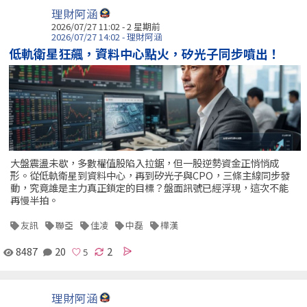
理財阿涵
2026/07/27 11:02 - 2 星期前
2026/07/27 14:02 - 理財阿涵
低軌衛星狂飆，資料中心點火，矽光子同步噴出！
大盤震盪未歇，多數權值股陷入拉鋸，但一股逆勢資金正悄悄成
形。從低軌衛星到資料中心，再到矽光子與CPO，三條主線同步發
動，究竟誰是主力真正鎖定的目標？盤面訊號已經浮現，這次不能
再慢半拍。
友訊
聯亞
佳凌
中磊
樺漢
8487
20
2
理財阿涵