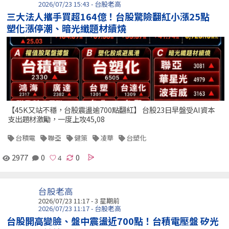
2026/07/23 15:43 - 台股老高
三大法人攜手買超164億！台股驚險翻紅小漲25點
塑化漲停潮、暗光纖題材續燒
【45K又站不穩，台股震盪逾700點翻紅】 台股23日早盤受AI資本
支出題材激勵，一度上攻45,08
台積電
聯亞
健策
凌華
台塑化
2977
0
0
台股老高
2026/07/23 11:17 - 3 星期前
2026/07/23 11:17 - 台股老高
台股開高變臉、盤中震盪近700點！台積電壓盤 矽光