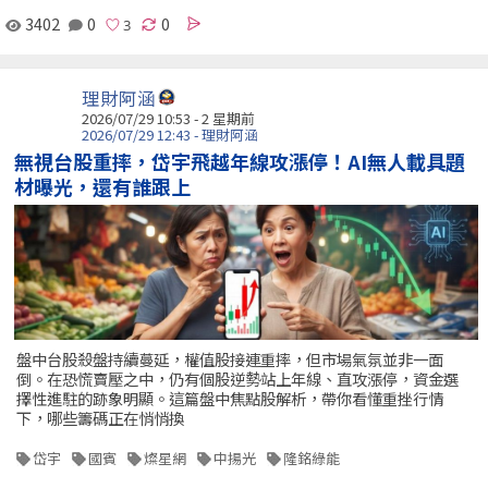
3402
0
0
理財阿涵
2026/07/29 10:53 - 2 星期前
2026/07/29 12:43 - 理財阿涵
無視台股重摔，岱宇飛越年線攻漲停！AI無人載具題
材曝光，還有誰跟上
盤中台股殺盤持續蔓延，權值股接連重摔，但市場氣氛並非一面
倒。在恐慌賣壓之中，仍有個股逆勢站上年線、直攻漲停，資金選
擇性進駐的跡象明顯。這篇盤中焦點股解析，帶你看懂重挫行情
下，哪些籌碼正在悄悄換
岱宇
國賓
燦星網
中揚光
隆銘綠能