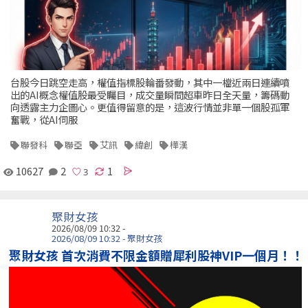
台股今日跳空走高，權值指標股輪番發動，其中一檔近兩日連續噴
出的AI概念權值股最受矚目，成交量瞬間超車昨日全天量，籌碼動
向透露主力企圖心。更值得留意的是，這波行情並非單一個股孤軍
奮戰，從AI伺服
聯發科
聯亞
艾訊
緯創
樺漢
10627
2
1
聚財女孩
2026/08/09 10:32 -
2026/08/09 10:32 - 聚財女孩
聚財女孩 首次消費不限金額贈犀利股神VIP一個月！！