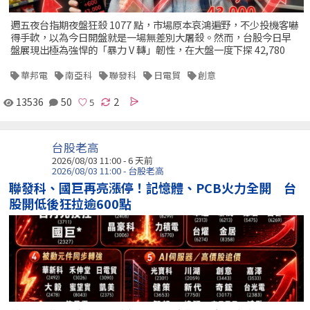
週五夜台指期夜盤狂殺 1077 點，市場原本哀鴻遍野，不少投機客嚇
得手軟，以為今日開盤就是一場無差別大屠殺。然而，台股今日早
盤展現出極為強悍的「暴力 V 轉」韌性，在大盤一度下探 42,780
華邦電
南亞科
聯發科
日電貿
創意
13536
50
2
台股老高
2026/08/03 11:00 - 6 天前
2026/08/03 11:00 - 台股老高
聯發科、國巨再亮漲停！記憶體、PCB火力全開 台
股開低後狂拉逾600點