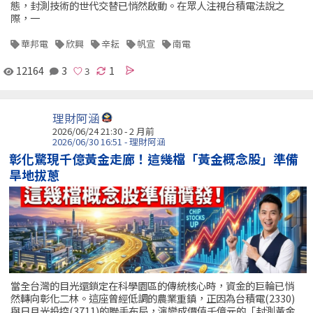
態，封測技術的世代交替已悄然啟動。在眾人注視台積電法說之
際，一
華邦電
欣興
辛耘
帆宣
南電
12164
3
1
理財阿涵
2026/06/24 21:30 - 2 月前
2026/06/30 16:51 - 理財阿涵
彰化驚現千億黃金走廊！這幾檔「黃金概念股」準備
旱地拔蔥
當全台灣的目光還鎖定在科學園區的傳統核心時，資金的巨輪已悄
然轉向彰化二林。這座曾經低調的農業重鎮，正因為台積電(2330)
與日月光投控(3711)的聯手布局，演變成價值千億元的「封測黃金