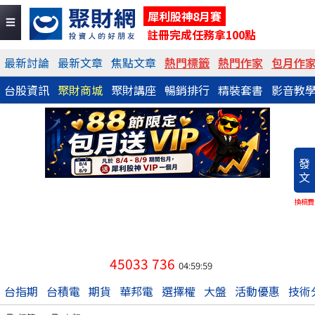
犀利股神8月賽
註冊完成任務拿100點
最新討論
最新文章
焦點文章
熱門標籤
熱門作家
包月作
台股資訊
聚財商城
聚財講座
暢銷排行
精裝套書
影音教
發
文
換稿費
45033
736
04:59:59
台指期
台積電
期貨
華邦電
選擇權
大盤
活動優惠
技術