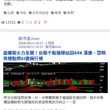
走廊」
弘塑
辛耘
日月光投控
萬潤
長華*
11922
2
2
股市韭man
2026/06/13 16:15 - 2 月前
2026/06/13 16:15 - 股市韭man
設備股火力全開！台股千點強彈站回44K 漢唐、亞翔
亮燈點燃AI建廠行情
昨天台股強勢反彈，AI、半導體與電子權值股全面回神，其中半導
體設備族群也跟著成為資金聚焦的方向之一。受