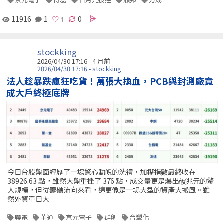
11916
1
0
stockking
2026/04/30 17:16 - 4 月前
2026/04/30 17:16 - stockking
法人趁暴跌瘋狂吃貨！萬張大換血，PCB與封測廠竟
成大戶終極底牌
今日台股盤面經歷了一場驚心動魄的洗禮，加權指數最終收在
38926.63 點，雖然大盤重挫了 376 點，成交量更是爆出破兆元的驚
人規模，但從籌碼流向來看，這更像是一場大型的資產大搬風。雖
然外資單日大
聯電
華通
京元電子
群創
台塑化