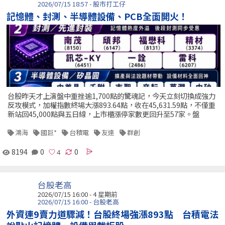
2026/07/15 18:57 - 股市打工仔
記憶體、封測、半導體設備、PCB全面開火！
台股昨天才上演盤中重挫逾1,700點的驚魂記，今天立刻切換成強力
反攻模式，加權指數終場大漲893.64點，收在45,631.59點，不僅重
新站回45,000點與五日線，上市櫃漲停家數更回升至57家。盤
鴻海
國巨*
台積電
友達
群創
8194
0
0
台股老高
2026/07/15 16:00 - 4 星期前
2026/07/15 16:00 - 台股老高
外資連9賣力道驟減！台股終場強漲893點 台積電法