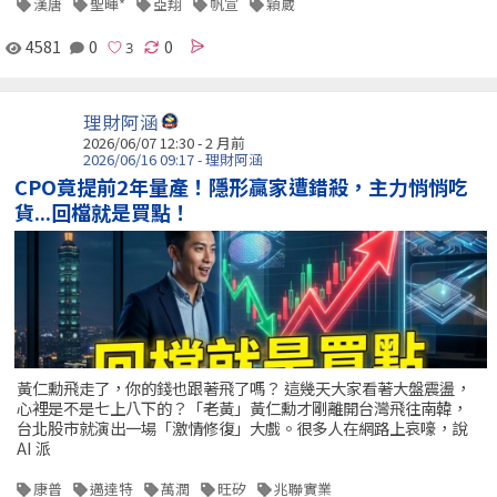
漢唐
聖暉*
亞翔
帆宣
穎崴
4581
0
0
理財阿涵
2026/06/07 12:30 - 2 月前
2026/06/16 09:17 - 理財阿涵
CPO竟提前2年量產！隱形贏家遭錯殺，主力悄悄吃
貨...回檔就是買點！
黃仁勳飛走了，你的錢也跟著飛了嗎？ 這幾天大家看著大盤震盪，
心裡是不是七上八下的？「老黃」黃仁勳才剛離開台灣飛往南韓，
台北股市就演出一場「激情修復」大戲。很多人在網路上哀嚎，說
AI 派
康普
邁達特
萬潤
旺矽
兆聯實業