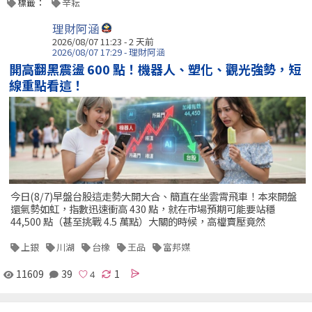
標籤：
辛耘
理財阿涵
2026/08/07 11:23 - 2 天前
2026/08/07 17:29 - 理財阿涵
開高翻黑震盪 600 點！機器人、塑化、觀光強勢，短
線重點看這！
今日(8/7)早盤台股這走勢大開大合、簡直在坐雲霄飛車！本來開盤
還氣勢如虹，指數迅速衝高 430 點，就在市場預期可能要站穩
44,500 點（甚至挑戰 4.5 萬點）大關的時候，高檔賣壓竟然
上銀
川湖
台橡
王品
富邦媒
11609
39
1