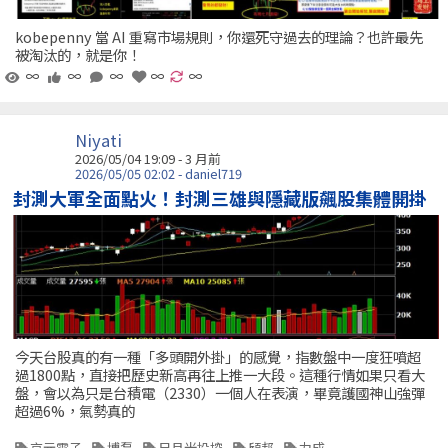
kobepenny 當 AI 重寫市場規則，你還死守過去的理論？也許最先
被淘汰的，就是你！
∞
∞
∞
∞
∞
Niyati
2026/05/04 19:09 - 3 月前
2026/05/05 02:02 - daniel719
封測大軍全面點火！封測三雄與隱藏版飆股集體開掛
今天台股真的有一種「多頭開外掛」的感覺，指數盤中一度狂噴超
過1800點，直接把歷史新高再往上推一大段。這種行情如果只看大
盤，會以為只是台積電（2330）一個人在表演，畢竟護國神山強彈
超過6%，氣勢真的
京元電子
博磊
日月光投控
頎邦
力成