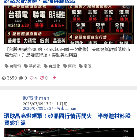
說點火記憶體、設備與載板股
【台股強彈近900點，45K與5日線一次收復】 美國通膨數據低於市
場預期，升息疑慮降溫，帶動美股與亞
台積電
華邦電
台塑化
南電
南茂
3590
0
0
股市韭man
2026/07/09 17:24 - 1 月前
2026/07/09 17:24 - 股市韭man
環球晶亮燈領軍！矽晶圓行情再開火 半導體材料股
買盤升溫