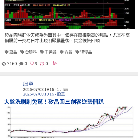
矽晶圓族群今天成為盤面其中一個存在感相當高的焦點，尤其在高
價股前一交易日才出現明顯震盪後，資金很快回頭
嘉晶
台勝科
中美晶
合晶
環球晶
3160
0
0
股童
2026/07/08 19:16 - 1 月前
2026/07/08 19:16 - 股童
大盤洗刷刷免驚！矽晶圓三劍客逆勢開趴