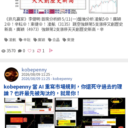
《非凡贏家》李健明 首席分析師 5/11(一)盤後分析 凌航5⊕！廣穎
2⊕！辛耘⊕！東捷⊕！ 凌航（3135）跳空強鎖第5支漲停又創歷史
新高，廣穎（4973）強鎖第2支漲停天天創歷史新高，辛
凌航
辛耘
廣穎
合晶
東捷
3570
0
1
kobepenny
2026/08/09 11:25 -
2026/08/09 11:25 - kobepenny
kobepenny 當 AI 重寫市場規則，你還死守過去的理
論？也許最先被淘汰的，就是你！