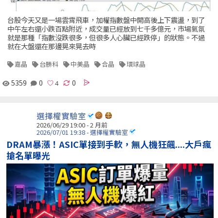
台股今天又是一場雲霄飛車，加權指數盤中開高後上下震盪，到了
中午左右還小跌百點附近，成交量已經放到七千多億元，市場氣氛
就是那種「指數沒跌很多，但很多人心臟已經跌停」的狀態。不過
就在大盤還在那邊晃來晃去時
嘉晶
台勝科
中美晶
合晶
環球晶
5359
0
0
選擇權實驗室
2026/06/29 19:00 - 2 月前
2026/07/01 19:38 - 選擇權實驗室
DRAM暴漲！ASIC單接到手軟，無人機狂飆....大戶瘋
搶名單曝光