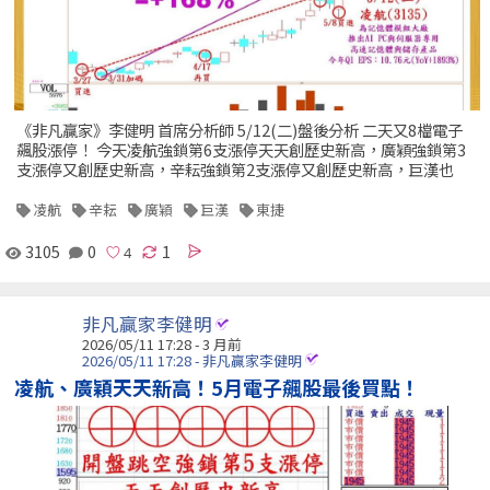
《非凡贏家》李健明 首席分析師 5/12(二)盤後分析 二天又8檔電子
飆股漲停！ 今天凌航強鎖第6支漲停天天創歷史新高，廣穎強鎖第3
支漲停又創歷史新高，辛耘強鎖第2支漲停又創歷史新高，巨漢也
凌航
辛耘
廣穎
巨漢
東捷
3105
0
1
非凡贏家李健明
2026/05/11 17:28 - 3 月前
2026/05/11 17:28 - 非凡贏家李健明
凌航、廣穎天天新高！5月電子飆股最後買點！