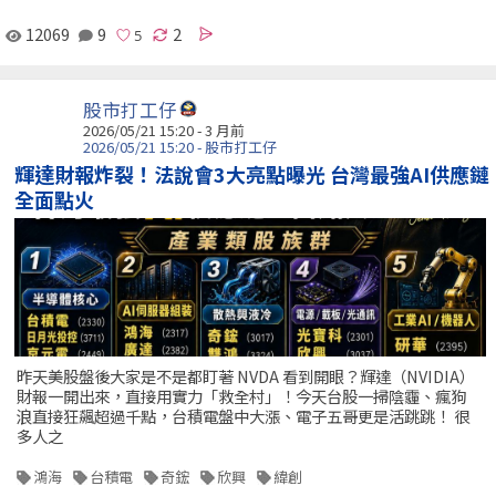
12069
9
2
股市打工仔
2026/05/21 15:20 - 3 月前
2026/05/21 15:20 - 股市打工仔
輝達財報炸裂！法說會3大亮點曝光 台灣最強AI供應鏈
全面點火
昨天美股盤後大家是不是都盯著 NVDA 看到開眼？輝達（NVIDIA）
財報一開出來，直接用實力「救全村」！今天台股一掃陰霾、瘋狗
浪直接狂飆超過千點，台積電盤中大漲、電子五哥更是活跳跳！ 很
多人之
鴻海
台積電
奇鋐
欣興
緯創