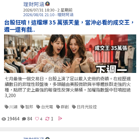
理財阿涵
2026/07/31 18:30 - 2 星期前
2026/08/01 21:10 - 理財阿涵
台股狂噴 ! 這檔爆 35 萬張天量，當沖必看的成交王，
週一還有戲..
七月最後一個交易日，台股上演了足以載入史冊的奇蹟。在經歷連
續數日的非理性殺盤後，多頭藉由美股微軟與半導體族群走強的火
種，點燃了史上最強的報復性反彈火藥桶。加權指數盤中狂噴超過
3,200
川湖
智邦
台光電
群創
日月光投控
19464
84
1