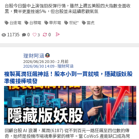
台股今日盤中上演強勁反彈行情，雖然上週五美股四大指數全面收
黑，費半更重挫逾5%，但台股並未延續悲觀氣氛
台達電
台積電
華邦電
世紀*
雷虎
11735
0
0
理財阿涵
2026/06/26 20:30 - 2 月前
2026/06/30 14:09 - 理財阿涵
複製萬潤狂飆神話！股本小到一買就噴，隱藏版妖股
準備接棒噴發
回顧台股 AI 浪潮，萬潤(6187) 從不到百元一路狂飆至四位數的傳
奇，始終是投機市場魂牽夢縈的標竿。當 CoWoS 產能缺口成為常