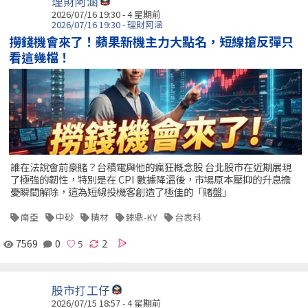
理財阿涵
2026/07/16 19:30 - 4 星期前
2026/07/16 19:30 - 理財阿涵
撈錢機會來了！蘋果新機主力大點名，短線搶反彈只
看這幾檔！
誰在法說會前豪賭？台積電與他的瘋狂概念股 台北股市在近期展現
了極強的韌性，特別是在 CPI 數據降溫後，市場原本壓抑的升息擔
憂瞬間解除，這為短線投機客創造了極佳的「賭盤」
南亞
中砂
精材
臻鼎-KY
台表科
7569
0
2
股市打工仔
2026/07/15 18:57 - 4 星期前