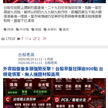
台股在經歷上週劇烈震盪後，二十九日迎來強勁反彈，指數一度狂
飆逾九百點，最終以四四九九九點九點作收，距離四萬五千點大關
僅差最後一哩路。當市場情緒仍受美伊局勢與聯準會鷹派點陣圖牽
制時，盤面下已湧現
祥碩
中光電
崇越
禾榮科
雷虎
17910
7
2
台股老高
2026/06/29 11:12 - 2 月前
2026/06/29 11:12 - 台股老高
外資殺盤後多頭強勢反擊！台股早盤狂彈逾900點 台
積電領軍、無人機題材股高飛