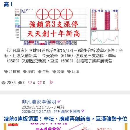
高！
《非凡贏家》李健明 首席分析師 5/13(三)盤後分析 凌華3漲停！辛
耘、巨漢又創新高！ 今天凌華（6166）強鎖第三支漲停，辛耘
（3583）又創歷史新高，巨漢（6903）跟隨電子族群展現強
台積電
凌航
辛耘
凌華
巨漢
2834
0
0
非凡贏家李健明
2026/05/12 17:35 - 3 月前
2026/05/12 17:35 - 非凡贏家李健明
凌航6連板領軍！辛耘、廣穎再創新高，巨漢強勢卡位