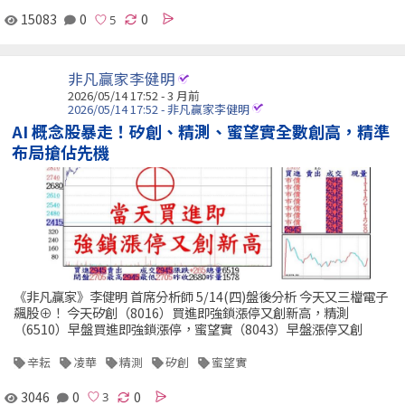
15083
0
0
非凡贏家李健明
2026/05/14 17:52 - 3 月前
2026/05/14 17:52 - 非凡贏家李健明
AI 概念股暴走！矽創、精測、蜜望實全數創高，精準
布局搶佔先機
《非凡贏家》李健明 首席分析師 5/14(四)盤後分析 今天又三檔電子
飆股⊕！ 今天矽創（8016）買進即強鎖漲停又創新高，精測
（6510）早盤買進即強鎖漲停，蜜望實（8043）早盤漲停又創
辛耘
凌華
精測
矽創
蜜望實
3046
0
0