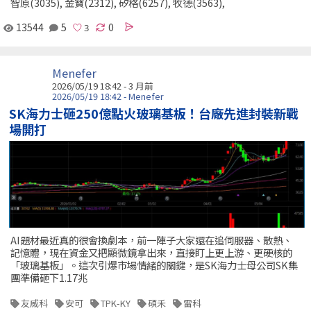
智原(3035), 金寶(2312), 矽格(6257), 牧德(3563),
13544
5
0
Menefer
2026/05/19 18:42 - 3 月前
2026/05/19 18:42 - Menefer
SK海力士砸250億點火玻璃基板！台廠先進封裝新戰
場開打
AI題材最近真的很會換劇本，前一陣子大家還在追伺服器、散熱、
記憶體，現在資金又把顯微鏡拿出來，直接盯上更上游、更硬核的
「玻璃基板」。這次引爆市場情緒的關鍵，是SK海力士母公司SK集
團準備砸下1.17兆
友威科
安可
TPK-KY
碩禾
雷科