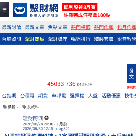
犀利股神8月賽
註冊完成任務拿100點
最新討論
最新文章
焦點文章
熱門標籤
熱門作家
包月作
台股資訊
聚財商城
聚財講座
暢銷排行
精裝套書
影音教
發
文
45033
736
04:59:59
換稿費
台指期
台積電
期貨
華邦電
選擇權
大盤
活動優惠
技術
標籤：
友威科
理財阿涵
2026/06/24 20:30 - 2 月前
2026/06/30 12:15 - dog321
AI眼鏡掀恐怖黑科技，1字頭隱藏版概念股，大戶默默