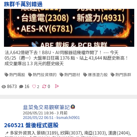
族群千萬別錯過
法人642億砸下去！BBU、AI伺服器這幾檔炸開了！ --- 今天
05/25（週一）大盤單日狂飆 1376 點、站上 43,644 點歷史新高！
成交量爆出 1.3 兆元的歷史級天
熱門飆股
熱門投資標的
熱門題材
爆漲潛力股
熱門族群
8673
16
0
韭菜兔交易觀察筆記
2026/05/21 18:36 - 3 月前
2026/05/22 06:51 - lismalch0901
260521 盤後程式選股
📌 多家外資買入 景碩(3189), 欣興(3037), 南亞(1303), 漢唐(2404),