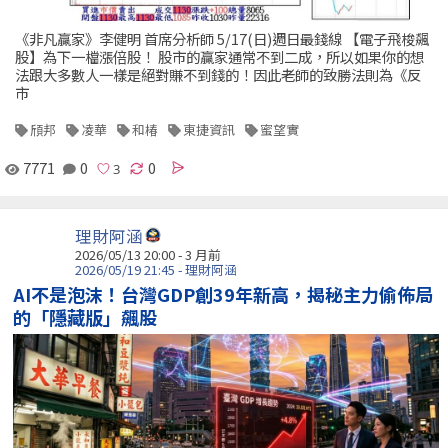
《非凡贏家》李健明 首席分析師 5/17(日)週日最錢線 【電子飛梭飆
股】為下一檔漲倍股！ 股市的贏家通常不到二成，所以如果你的想
法跟大多數人一樣是絕對賺不到錢的！因此老師的致勝法則為《反
市
頎邦
凌華
和椿
東捷資訊
蜜望實
7771
0
0
理財阿涵
2026/05/13 20:00 - 3 月前
2026/05/19 21:45 - 理財阿涵
AI不是泡沫！台灣GDP創39年新高，揭秘主力偷佈局
的「隱藏版」飆股