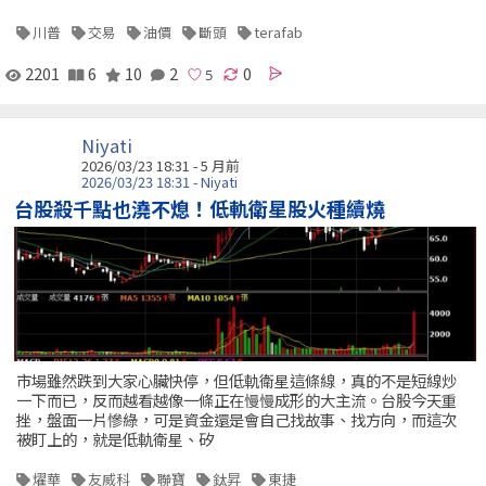
川普
交易
油價
斷頭
terafab
2201
6
10
2
0
Niyati
2026/03/23 18:31 - 5 月前
2026/03/23 18:31 - Niyati
台股殺千點也澆不熄！低軌衛星股火種續燒
市場雖然跌到大家心臟快停，但低軌衛星這條線，真的不是短線炒
一下而已，反而越看越像一條正在慢慢成形的大主流。台股今天重
挫，盤面一片慘綠，可是資金還是會自己找故事、找方向，而這次
被盯上的，就是低軌衛星、矽
燿華
友威科
聯寶
鈦昇
東捷