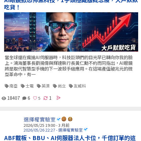
吃貨！
當全球還在瘋搶AI伺服器時，科技巨頭們的目光早已轉向你我的臉
上。鴻海董事長劉揚偉與輝達執行長黃仁勳不約而同指出，AI眼鏡
將是取代智慧型手機的下一波殺手級應用。在這場產值破兆元的微
型革命中，有一
南亞
士電
英濟
尚立
友威科
18407
6
1
選擇權實驗室
2026/05/25 19:00 - 3 月前
2026/05/26 22:27 - 選擇權實驗室
ABF載板、BBU、AI伺服器法人卡位，千億訂單的這