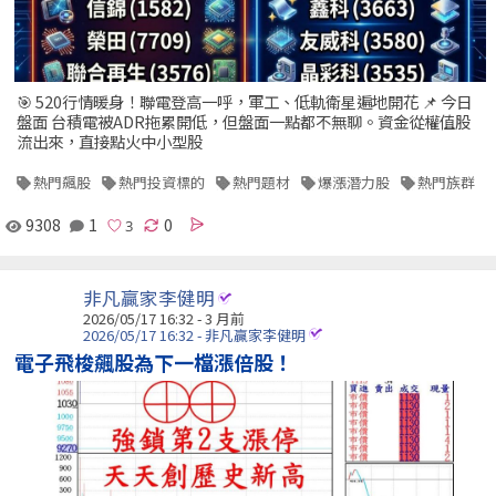
🎯 520行情暖身！聯電登高一呼，軍工、低軌衛星遍地開花 📌 今日
盤面 台積電被ADR拖累開低，但盤面一點都不無聊。資金從權值股
流出來，直接點火中小型股
熱門飆股
熱門投資標的
熱門題材
爆漲潛力股
熱門族群
9308
1
0
非凡贏家李健明
2026/05/17 16:32 - 3 月前
2026/05/17 16:32 - 非凡贏家李健明
電子飛梭飆股為下一檔漲倍股！