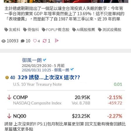
主計總處剛剛拋出了一個足以讓全台灣投資人失眠的數字：今年第
一季台灣的實質 GDP 年增率竟然衝上了 13.69%！這不只是單純的
「表現優異」，而是創下了自 1987 年第三季以來、近 39 年的單
友威科
倚強科
FOPLP概念股
AI飆股推薦
測試設備股
10093
10
1
御風一朗
2026/03/29 20:30 - 5 月前
2026/03/31 10:25 - 御風一朗
329 誘發...上次沒X 這次??
40
誘發 上次沒來的!! PS:1)包月制比單篇更划算 回文互動有機會回饋比
單篇購文更多點