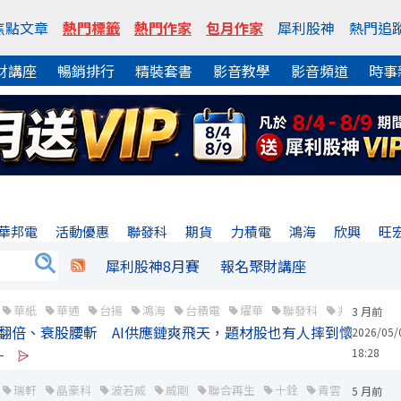
焦點文章
熱門標籤
熱門作家
包月作家
犀利股神
熱門追
財講座
暢銷排行
精裝套書
影音教學
影音頻道
時事
華邦電
活動優惠
聯發科
期貨
力積電
鴻海
欣興
旺
犀利股神8月賽
報名聚財講座
華紙
華通
台揚
鴻海
台積電
燿華
聯發科
兆赫
一
3 月前
翻倍、衰股腰斬 AI供應鏈爽飛天，題材股也有人摔到懷疑人生
2026/05/
18:28
-
瑞軒
晶豪科
波若威
威剛
聯合再生
十銓
青雲
德宏
5 月前