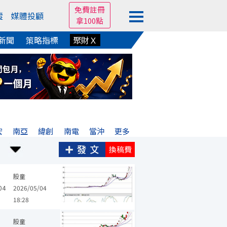
免費註冊
蹤
媒體投顧
拿100點
新聞
策略指標
聚財Ｘ
宏
南亞
緯創
南電
當沖
更多
換稿費
詮
欣興
泰偉
大量
晟鈦
太普高
創意
群創
昇達科
股童
04
2026/05/04
18:28
保瑞
崴寶
品安
華東
群聯
股童