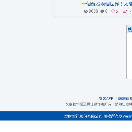
一個台股兩個世界！太陽
9688
0
-
熱
安裝APP
｜
論壇舊
文章著作權及責任歸作者所有，請勿任意
聚財資訊股份有限公司 版權所有© wearn.com 