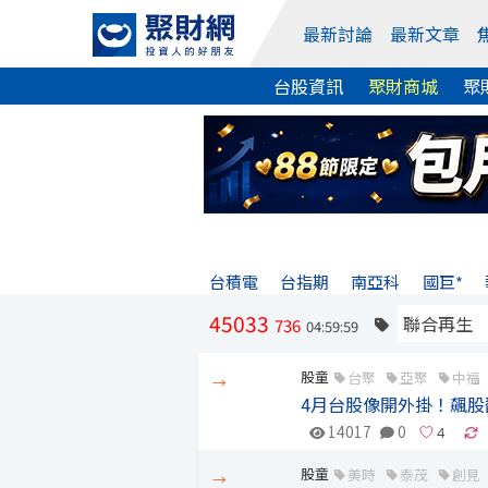
最新討論
最新文章
台股資訊
聚財商城
聚
台積電
台指期
南亞科
國巨*
45033
736
04:59:59
股童
台聚
亞聚
中福
→
4月台股像開外掛！飆股
14017
0
股童
美時
泰茂
創見
→