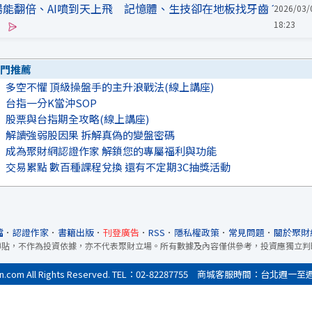
能翻倍、AI噴到天上飛 記憶體、生技卻在地板找牙齒？
2026/03/
18:23
門推薦
多空不懼 頂級操盤手的主升浪戰法(線上講座)
台指一分K當沖SOP
股票與台指期全攻略(線上講座)
解讀強弱股因果 拆解真偽的變盤密碼
成為聚財網認證作家 解鎖您的專屬福利與功能
交易累點 數百種課程兌換 還有不定期3C抽獎活動
檔
．
認證作家
．
書籍出版
．
刊登廣告
．
RSS
．
隱私權政策
．
常見問題
．
關於聚財
轉貼，不作為投資依據，亦不代表聚財立場。所有數據及內容僅供參考，投資應獨立判
All Rights Reserved. TEL：02-82287755 商城客服時間：台北週一至週五9:0