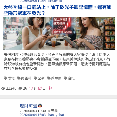
2026/08/06 10:54 - 理財阿涵
大盤季線一口氣站上，除了矽光子跟記憶體，還有哪
些隱形冠軍在發光？
美股創高、地緣政治降溫，今天台股真的讓大家看傻了眼！原本大
家還在擔心盤勢會不會繼續往下探，結果美伊談判傳出好消息，荷
姆茲海峽有機會重新開放，國際油價應聲回落，這波行情到底看點
在哪？是短暫的反彈
聯電
南亞科
全新
藥華藥
台虹
21240
26
1
理財阿涵
2026/08/03 18:30 - 5 天前
2026/08/04 16:03 - hankychat