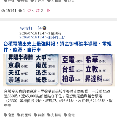
允強
聯電
昇達科
力積電
巨大
15141
1
2
股市打工仔
2026/07/16 18:47 - 3 星期前
2026/07/16 18:47 - 股市打工仔
台積電端出史上最強財報！資金卻轉進半導體、零組
件、能源、自行車
台股今天真的很會演。早盤受到美股半導體走弱影響，一度重挫超
過660點，連45,000點都差點守不住；沒想到尾盤靠著台積電
（2330）等權值股拉抬，終場只小跌6.61點，收在45,624.98點，盤
中高
南亞
南亞科
群創
力積電
南電