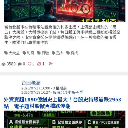
當台北股市在台積電法說會後的利多出盡，上演歷史級別的「黑
五」大屠殺，大盤重挫逾千點，昔日股王與半導體二哥紛紛摜殺至
跌停之際，市場資金卻在悄悄撤退後轉向。在一片慘綠的報價板
中，唯獨自行車零組件族
大統益
利奇
日馳
迅杰
寶成
3589
0
1
台股老高
2026/07/17 16:00 - 3 星期前
2026/07/18 10:27 - 股海沉浮小瓶子
外資賣超1890億創史上最大！台股史詩級崩跌2953
點 電子題材股掀百檔跌停潮