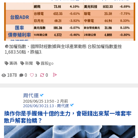
🔘加權指數、國際財經數據與全球產業動態 台股加權指數重挫
1,683.50點，跌幅3.
籌碼
新聞
露股go
1878
0
0
周代運
2026/06/25 13:50 - 2 月前
2026/06/30 21:13 - 周代運
換作你是手握幾十億的主力，會砸錢出來幫一堆套牢
散戶解套抬轎？