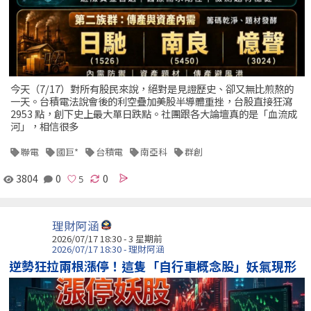
今天（7/17）對所有股民來說，絕對是見證歷史、卻又無比煎熬的
一天。台積電法說會後的利空疊加美股半導體重挫，台股直接狂瀉
2953 點，創下史上最大單日跌點。社團跟各大論壇真的是「血流成
河」，相信很多
聯電
國巨*
台積電
南亞科
群創
3804
0
0
理財阿涵
2026/07/17 18:30 - 3 星期前
2026/07/17 18:30 - 理財阿涵
逆勢狂拉兩根漲停！這隻「自行車概念股」妖氣現形