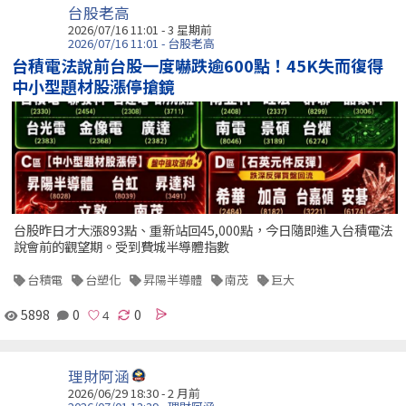
台股老高
2026/07/16 11:01 - 3 星期前
2026/07/16 11:01 - 台股老高
台積電法說前台股一度嚇跌逾600點！45K失而復得
中小型題材股漲停搶鏡
台股昨日才大漲893點、重新站回45,000點，今日隨即進入台積電法
說會前的觀望期。受到費城半導體指數
台積電
台塑化
昇陽半導體
南茂
巨大
5898
0
0
理財阿涵
2026/06/29 18:30 - 2 月前