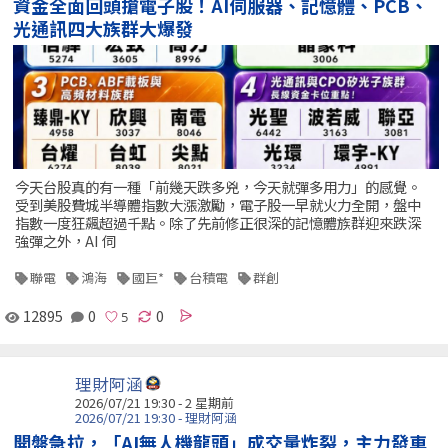
資金全面回頭搶電子股！AI伺服器、記憶體、PCB、
光通訊四大族群大爆發
今天台股真的有一種「前幾天跌多兇，今天就彈多用力」的感覺。
受到美股費城半導體指數大漲激勵，電子股一早就火力全開，盤中
指數一度狂飆超過千點。除了先前修正很深的記憶體族群迎來跌深
強彈之外，AI 伺
聯電
鴻海
國巨*
台積電
群創
12895
0
0
理財阿涵
2026/07/21 19:30 - 2 星期前
2026/07/21 19:30 - 理財阿涵
開盤急拉，「AI無人機龍頭」成交量炸裂，主力發車