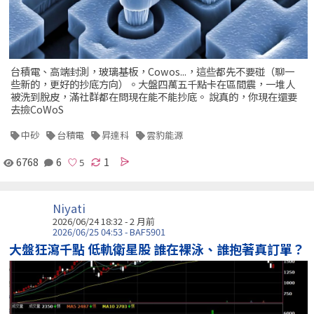
台積電、高端封測，玻璃基板，Cowos...，這些都先不要碰（聊一
些新的，更好的抄底方向）。大盤四萬五千點卡在區間震，一堆人
被洗到脫皮，滿社群都在問現在能不能抄底。 說真的，你現在還要
去撿CoWoS
中砂
台積電
昇達科
雲豹能源
6768
6
1
Niyati
2026/06/24 18:32 - 2 月前
2026/06/25 04:53 - BAF5901
大盤狂瀉千點 低軌衛星股 誰在裸泳、誰抱著真訂單？