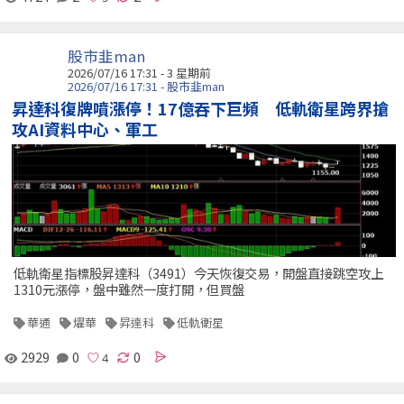
股市韭man
2026/07/16 17:31 - 3 星期前
2026/07/16 17:31 - 股市韭man
昇達科復牌噴漲停！17億吞下巨頻 低軌衛星跨界搶
攻AI資料中心、軍工
低軌衛星指標股昇達科（3491）今天恢復交易，開盤直接跳空攻上
1310元漲停，盤中雖然一度打開，但買盤
華通
燿華
昇達科
低軌衛星
2929
0
0