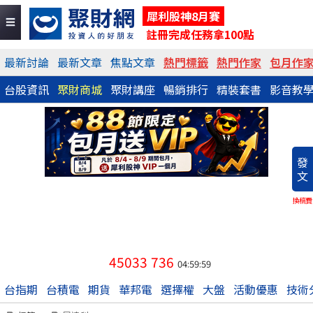
犀利股神8月賽
註冊完成任務拿100點
最新討論
最新文章
焦點文章
熱門標籤
熱門作家
包月作
台股資訊
聚財商城
聚財講座
暢銷排行
精裝套書
影音教
發
文
換稿費
45033
736
04:59:59
台指期
台積電
期貨
華邦電
選擇權
大盤
活動優惠
技術