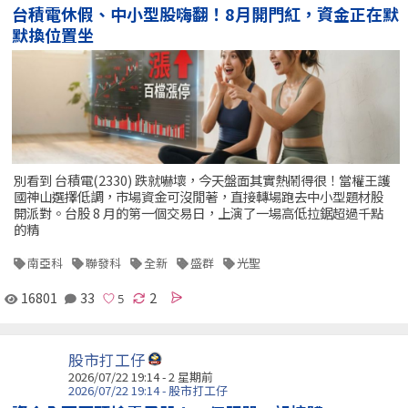
台積電休假、中小型股嗨翻！8月開門紅，資金正在默
默換位置坐
別看到 台積電(2330) 跌就嚇壞，今天盤面其實熱鬧得很！當權王護
國神山選擇低調，市場資金可沒閒著，直接轉場跑去中小型題材股
開派對。台股 8 月的第一個交易日，上演了一場高低拉鋸超過千點
的精
南亞科
聯發科
全新
盛群
光聖
16801
33
2
股市打工仔
2026/07/22 19:14 - 2 星期前
2026/07/22 19:14 - 股市打工仔