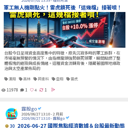
2026/07/01 13:39 - 理財阿涵
軍工無人機剛點火！雷虎鎖死後「這幾檔」接著噴！
台股今日呈現資金高度集中的特徵，原先沉寂多時的軍工族群，在
市場毫無預警的情況下，由指標龍頭強勢鎖死領軍，瞬間點燃了整
體板塊的避險與成長情緒。這種資金流轉背後，隱藏著國際地緣政
治與太空產業佈局的
漢翔
高林
昇達科
亞翔
雷虎
11978
1
1
露股go
2026/06/27 13:10 - 2 月前
2026/06/27 13:10 - 露股go
2026-06-27 國際焦點經濟數據＆台股最新動態
30