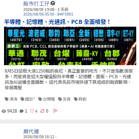
股市打工仔
2026/08/05 19:08 - 3 天前
2026/08/06 05:50 - BAF5901
半導體、記憶體、光通訊、PCB 全面噴發！
8月5日這根大漲1250點的長紅，真正重要的地方，不只是指數漲很
多，而是資金從大型權值股向半導體、記憶體、面板、PCB、光通
訊及AI設備全面擴散。 這代表先前市場快速下跌造成的融資斷頭、
停損賣壓
鴻海
國巨*
台積電
友達
群創
9428
1
0
周代運
2026/08/08 16:12 -