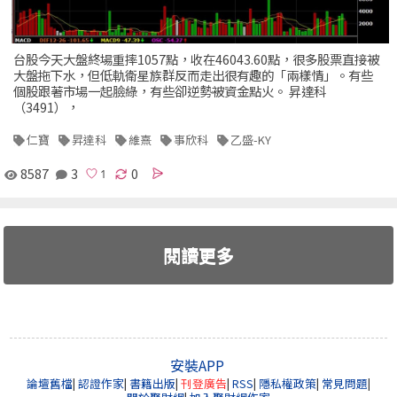
台股今天大盤終場重摔1057點，收在46043.60點，很多股票直接被
大盤拖下水，但低軌衛星族群反而走出很有趣的「兩樣情」。有些
個股跟著市場一起臉綠，有些卻逆勢被資金點火。 昇達科
（3491），
仁寶
昇達科
維熹
事欣科
乙盛-KY
8587
3
0
閱讀更多
安裝APP
論壇舊檔
|
認證作家
|
書籍出版
|
刊登廣告
|
RSS
|
隱私權政策
|
常見問題
|