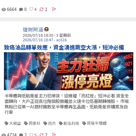
6664
0
1
理財阿涵
2026/07/16 18:30 - 3 星期前
2026/07/16 18:47 - ac616
致癌油品轉單效應，資金湧進跳空大漲，短沖必備
半導體與低軌衛星主力狂掃貨！這幾檔「亮紅燈」短沖必看 資金全
面轉向，大戶正從高位階個股撤離並火速卡位低基期轉機股。 市場
焦點已從單一AI題材擴散至半導體再生晶圓、低軌衛星併購案及自
行車
大統益
昇達科
迅杰
創泓科技
昇陽半導體
4724
2
2