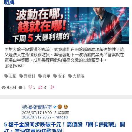
明牌
面對大盤千點震盪的亂流，究竟誰能在開盤瞬間展現超強韌性？誰
又是法人在背後默默吃貨、準備發動下一波噴發的黑馬？答案就在
這場由半導體、成熟製程與低軌衛星交織的投機盛宴中。
[jpg]wear
志聖
昇達科
凡甲
世禾
力積電
9204
1
3
選擇權實驗室
2026/07/17 19:00 - 3 星期前
2026/07/17 20:27 - Peace8
5 檔千金股同步跌破千元！高價股「關卡保衛戰」開
打，當沖空軍的狂歡派對