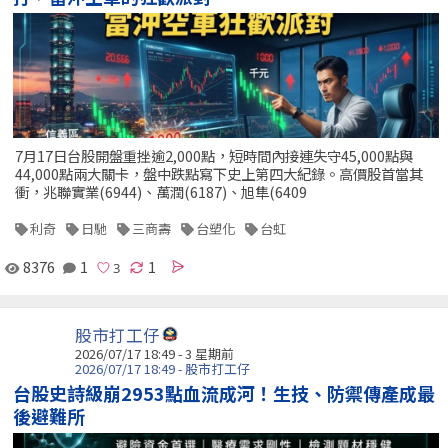
7月17日台股開盤重挫逾2,000點，短時間內接連失守45,000點與
44,000點兩大關卡，盤中跌點寫下史上第四大紀錄。高價股首當其
衝，兆聯實業(6944)、萬潤(6187)、旭隼(6409
利奇
日馳
三商壽
台塑化
台虹
8376
1
1
股市打工仔
2026/07/17 18:49 - 3 星期前
2026/07/17 18:49 - 股市打工仔
台股史詩級崩2953點血流成河！生技、防禦傳產成最
後避難所