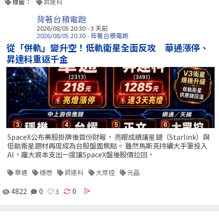
標籤：
昇達科
背著台積電跑
2026/08/05 20:30 - 3 天前
2026/08/05 20:30 - 背著台積電跑
從「併軌」變升空！低軌衛星全面反攻 華通漲停、
昇達科重返千金
SpaceX公布美股掛牌後首份財報， 亮眼成績讓星鏈（Starlink）與
低軌衛星題材再度成為台股盤面焦點。 雖然馬斯克持續大手筆投入
AI，龐大資本支出一度讓SpaceX盤後股價拉回，
華通
穩懋
昇達科
大眾控
元晶
4822
0
0