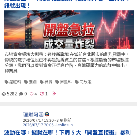
訊號出現！
市場資金板塊大挪移：尋找新戰場 在當前台北股市的劇烈震盪中，
傳統的電子權值股已不再是短線資金的首選。根據最新的市場數據
分類，我們可以看到資金正從高位階、高籌碼壓力的族群中撤出，
轉向具
銘旺科
漢翔
昇貿
昇達科
同欣電
5282
0
1
理財阿涵
2026/07/17 19:30 - 3 星期前
2026/07/17 20:05 - lesliesun
波動在哪，錢就在哪！下周 5 大「開盤直接衝」暴利