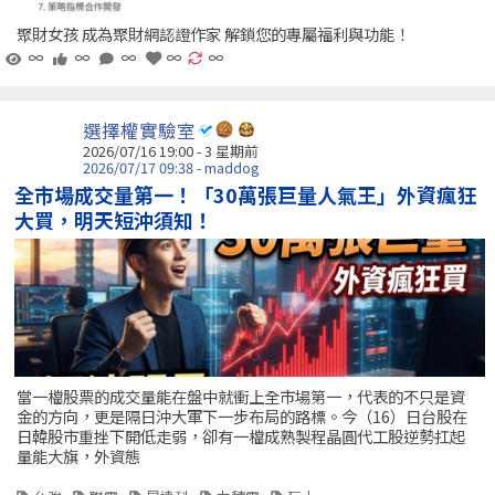
聚財女孩 成為聚財網認證作家 解鎖您的專屬福利與功能！
∞
∞
∞
∞
∞
選擇權實驗室
2026/07/16 19:00 - 3 星期前
2026/07/17 09:38 - maddog
全市場成交量第一！「30萬張巨量人氣王」外資瘋狂
大買，明天短沖須知！
當一檔股票的成交量能在盤中就衝上全市場第一，代表的不只是資
金的方向，更是隔日沖大軍下一步布局的路標。今（16）日台股在
日韓股市重挫下開低走弱，卻有一檔成熟製程晶圓代工股逆勢扛起
量能大旗，外資態