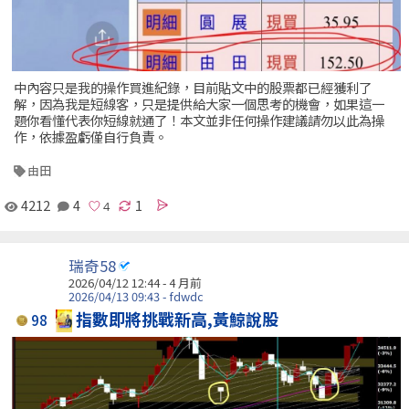
中內容只是我的操作買進紀錄，目前貼文中的股票都已經獲利了
解，因為我是短線客，只是提供給大家一個思考的機會，如果這一
題你看懂代表你短線就通了！本文並非任何操作建議請勿以此為操
作，依據盈虧僅自行負責。
由田
4212
4
1
瑞奇58
2026/04/12 12:44 - 4 月前
2026/04/13 09:43 - fdwdc
指數即將挑戰新高,黃鯨說股
98