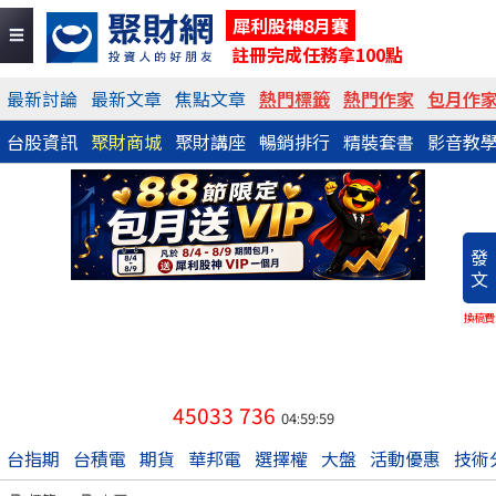
犀利股神8月賽
註冊完成任務拿100點
最新討論
最新文章
焦點文章
熱門標籤
熱門作家
包月作
台股資訊
聚財商城
聚財講座
暢銷排行
精裝套書
影音教
發
文
換稿費
45033
736
04:59:59
台指期
台積電
期貨
華邦電
選擇權
大盤
活動優惠
技術