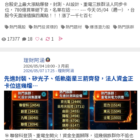
台股史上最大漲點爆發，封測、AI設計、重電三族群法人同步卡
位， 780億買單砸下去，名單在這…… --- 今天 05/04（週一），台
股今天直接插旗四萬點！！！漲了一千七百七
熱門飆股
熱門投資標的
熱門題材
爆漲潛力股
熱門族群
17377
18
1
理財阿涵
2026/05/04 18:00 - 3 月前
2026/05/07 17:25 - 理財阿涵
先進封裝、矽光子、低軌衛星三箭齊發，法人資金正
卡位這幾檔…
🎯 聯發科登頂、重電全開火！資金全面歸隊， 這幾個族群你不追也