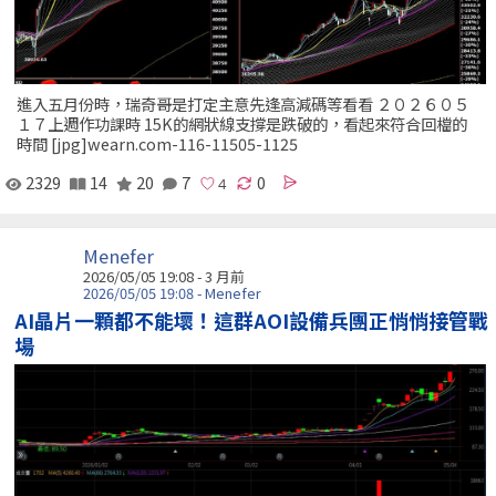
進入五月份時，瑞奇哥是打定主意先逢高減碼等看看 ２０２６０５
１７上週作功課時 15K的網狀線支撐是跌破的，看起來符合回檔的
時間 [jpg]wearn.com-116-11505-1125
2329
14
20
7
0
Menefer
2026/05/05 19:08 - 3 月前
2026/05/05 19:08 - Menefer
AI晶片一顆都不能壞！這群AOI設備兵團正悄悄接管戰
場