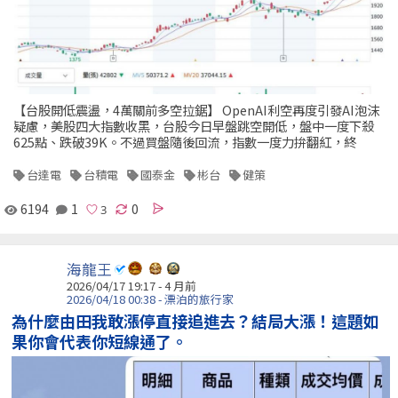
【台股開低震盪，4萬關前多空拉鋸】 OpenAI利空再度引發AI泡沫
疑慮，美股四大指數收黑，台股今日早盤跳空開低，盤中一度下殺
625點、跌破39K。不過買盤隨後回流，指數一度力拚翻紅，終
台達電
台積電
國泰金
彬台
健策
6194
1
0
海龍王
2026/04/17 19:17 - 4 月前
2026/04/18 00:38 - 漂泊的旅行家
為什麼由田我敢漲停直接追進去？結局大漲！這題如
果你會代表你短線通了。