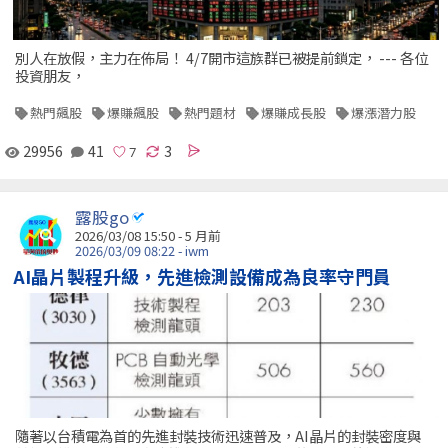
別人在放假，主力在佈局！ 4/7開市這族群已被提前鎖定， --- 各位
投資朋友，
熱門飆股
爆賺飆股
熱門題材
爆賺成長股
爆漲潛力股
29956
41
3
露股go
2026/03/08 15:50 - 5 月前
2026/03/09 08:22 - iwm
AI晶片製程升級，先進檢測設備成為良率守門員
隨著以台積電為首的先進封裝技術迅速普及，AI晶片的封裝密度與