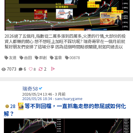
2026過了五個月,指數從二萬多漲到四萬多,火燙的行情,大部份的投
資人都賺的開心 想不想旺上加旺不踩坑呢? 瑞奇哥早在一個月前就
幫好朋友們安排了這場分享 因為這個時間點很關鍵,就如同過去以
友達
由田
群創
富鼎
00878
7073
6
2
瑞奇58
2026/05/24 13:46 - 3 月前
2026/05/26 18:34 - sanctuarygame
等不到回檔，一直抓龜走憋的憋屈感如何化
28
解？