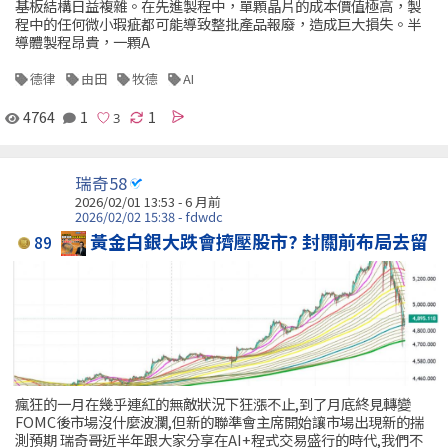
基板結構日益複雜。在先進製程中，單顆晶片的成本價值極高，製
程中的任何微小瑕疵都可能導致整批產品報廢，造成巨大損失。半
導體製程昂貴，一顆A
德律
由田
牧德
AI
4764
1
1
瑞奇58
2026/02/01 13:53 - 6 月前
2026/02/02 15:38 - fdwdc
黃金白銀大跌會擠壓股市? 封關前布局去留
89
瘋狂的一月在幾乎連紅的無敵狀況下狂漲不止,到了月底終見轉變
FOMC後市場沒什麼波瀾,但新的聯準會主席開始讓市場出現新的揣
測預期 瑞奇哥近半年跟大家分享在AI+程式交易盛行的時代,我們不