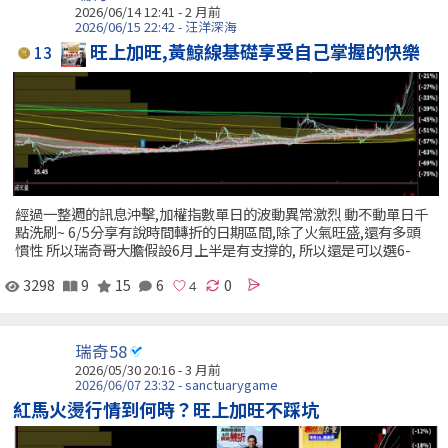
2026/06/14 12:41 - 2 月前
2026/06/15 22:42 - 汪洋深海
旺上加旺,黃鯨線基礎享受自己掌握的快樂
13
經過一整週的訊息沖擊,加權指數單日的波動異常激烈 動不動單日千
點洗刷~ 6/5分享有說時間轉折的日期區間,除了火氣旺盛,還有多頭
慣性 所以瑞奇哥大膽假設6月上半是有支撐的, 所以還是可以選6-
3298
9
15
6
0
瑞奇58
2026/05/30 20:16 - 3 月前
2026/06/07 23:32 - sanctuarygame
紅馬火燙行情到何時？旺上加旺不踩坑