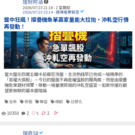
理財阿涵
2026/07/23 21:18 - 2 星期前
2026/07/23 23:14 - 選擇權實驗室
盤中狂飆！摺疊機急單贏家量能大拉抬，沖軋空行情
再發動！
當大盤在四萬五關卡前瘋狂洗盤，主流熱錢早已完成一場精準的
「高檔大換股」。今日的盤面不再是權值股的獨角戲，而是由摺疊
機急單題材領軍，帶動一場量價齊揚的沖軋空盛宴。如果你還在觀
望那無聊的基本面理論
全新
奇鋐
聯亞
緯創
台塑化
10350
2
2
瑞奇58