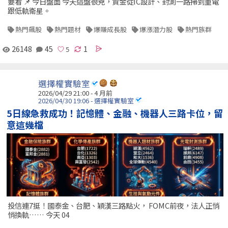
要看 📌 今日盤面 今天這盤很兇，資金從IC設計、封測一路掃到重電
跟低軌衛星。
熱門飆股
熱門題材
爆賺成長股
爆漲潛力股
熱門族群
26148
45
1
選擇權實驗室
2026/04/29 21:00 - 4 月前
2026/04/30 19:06 - 選擇權實驗室
5日線急救成功！記憶體、金融、機器人三路卡位，留
意這幾檔
投信連7挺！國泰金、台肥、穎漢三路點火， FOMC前夜，法人正悄
悄換軌…… 今天 04