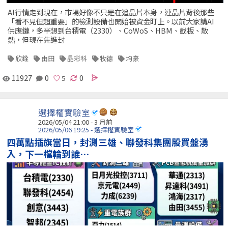
AI行情走到現在，市場好像不只是在追晶片本身，連晶片背後那些
「看不見但超重要」的檢測設備也開始被資金盯上。以前大家講AI
供應鏈，多半想到台積電（2330）、CoWoS、HBM、載板、散
熱，但現在先進封
欣銓
由田
晶彩科
牧德
均豪
11927
0
0
選擇權實驗室
2026/05/04 21:00 - 3 月前
2026/05/06 19:25 - 選擇權實驗室
四萬點插旗當日，封測三雄、聯發科集團股買盤湧
入，下一檔輪到誰…