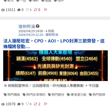
鼎元
一詮
瑞軒
嘉晶
頎邦
11611
0
0
理財阿涵
2026/04/29 18:00 - 4 月前
2026/04/29 22:20 - 理財阿涵
法人搶壓旺宏，CPO、AOI、LPO封測三箭齊發，這
幾檔將發動....
🎯 銅板股變神兵！法說連環炮，矽光機器人集體暴動 📌 今日盤
熱門飆股
熱門投資標的
熱門題材
爆漲潛力股
熱門族群
10078
9
2