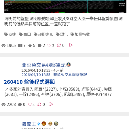
清明前的盤整,清明後的急轉上攻,4/8跳空大漲一舉扭轉盤勢氛圍 清
明前的低點與目前的位置,一差就跑了
友達
由田
那斯達克
塑化
加權指數
1905
7
5
2
0
韭菜兔交易觀察筆記
2026/04/10 18:55 - 4 月前
2026/04/10 18:55 - 韭菜兔交易觀察筆記
260410 盤後程式選股
📌 多家外資買入 國巨*(2327), 辛耘(3583), 光聖(6442), 聯亞
(3081), 一詮(2486), 神達(3706), 凱崴(5498), 眾達-KY(4977
2208
0
0
海龍王