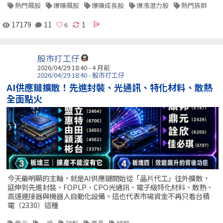
熱門飆股
爆賺飆股
爆賺成長股
爆漲潛力股
熱門族群
17179
11
1
股市打工仔
2026/04/29 18:40 - 4 月前
2026/04/29 18:40 - 股市打工仔
AI供應鏈擴散！先進封裝、光通訊、特化材料、散熱
全面點火
今天最明顯的主軸，就是AI供應鏈開始從「晶片代工」往外擴散，
延伸到先進封裝、FOPLP、CPO光通訊、電子級特化材料、散熱、
高速連接器與機器人自動化設備。這也代表市場資金不再只看台積
電（2330）這種