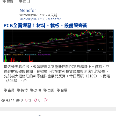
標籤：
由田
Menefer
2026/08/04 17:06 - 4 天前
2026/08/04 17:06 - Menefer
PCB全面爆發！材料、載板、設備股齊衝
最近幾天看台股，會發現資金又重新回到PCB族群身上。微軟、亞
馬遜財報優於預期，稍微壓下市場對AI投資效益與泡沫化的疑慮，
先前被大幅修理的AI零組件也展開反彈。今日景碩（3189）、南電
（8046）、台
富喬
揚博
景碩
由田
台燿
4377
0
0