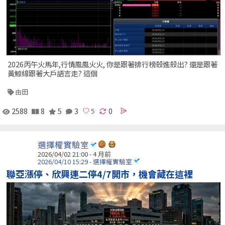
2026丙午火馬年,行情風風火火, 你是跟著排行榜殺進殺出? 還是跟著
黃鯨線跟著大戶語言走? 這個
由田
2588
8
5
3
0
選擇權實驗室
2026/04/02 21:00 - 4 月前
2026/04/10 15:29 - 選擇權實驗室
聯亞漲停、欣興連二停4/7開市，機會藏在這裡