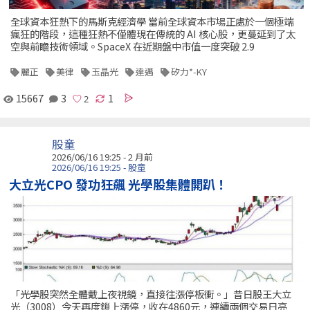
全球資本狂熱下的馬斯克經濟學 當前全球資本市場正處於一個極端
瘋狂的階段，這種狂熱不僅體現在傳統的 AI 核心股，更蔓延到了太
空與前瞻技術領域。SpaceX 在近期盤中市值一度突破 2.9
麗正
美律
玉晶光
達邁
矽力*-KY
15667
3
1
股童
2026/06/16 19:25 - 2 月前
2026/06/16 19:25 - 股童
大立光CPO 發功狂飆 光學股集體開趴！
「光學股突然全體戴上夜視鏡，直接往漲停板衝。」昔日股王大立
光（3008）今天再度鎖上漲停，收在4860元，連續兩個交易日亮