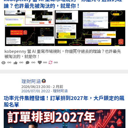
論？也許最先被淘汰的，就是你！
kobepenny 當 AI 重寫市場規則，你還死守過去的理論？也許最先
被淘汰的，就是你！
∞
∞
∞
∞
∞
理財阿涵
2026/06/23 20:30 - 2 月前
2026/07/01 20:22 - 理財阿涵
功率元件集體發爐！訂單排到2027年，大戶鎖定的飆
股名單