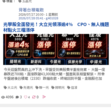
標籤：
玉晶光
背著台積電跑
2026/07/27 20:30 - 1 星期前
2026/07/28 05:41 - g401028
光學股全面發光！大立光領漲逾4% CPO、無人機題
材點火三檔漲停
今天這盤勢真的上沖下洗，早盤受到美股費半重挫拖累， 大盤一度
暴跌近700點，直接跌破43,000點大關，盤面氣氛相當緊張。 所幸
午盤過後台積電（2330）跌幅收斂、終場回到平盤，金融股也加
大立光
先進光
聯一光
揚明光
佳凌
4096
3
0