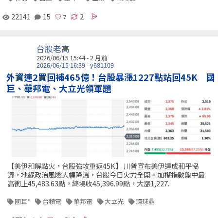
22141
15
2
台股老高
2026/06/15 15:44 - 2 月前
2026/06/15 16:39 - y681109
外資連2買回補465億！台股暴漲1227點站回45K 國
巨、華邦電、大立光領軍題
【美伊和解點火，台股強攻重返45K】 川普宣布美伊達成和平協
議，地緣政治風險大幅降溫，台股今日火力全開。加權指數盤中最
高衝上45,483.63點，終場收45,396.99點，大漲1,227.
國巨*
台積電
華邦電
大立光
環球晶