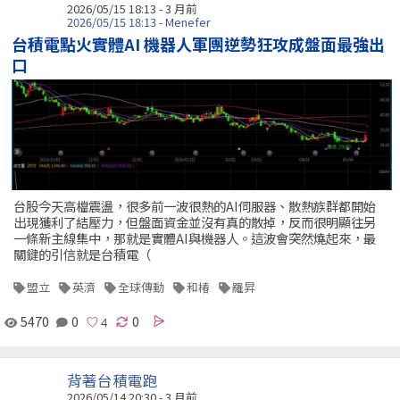
2026/05/15 18:13 - 3 月前
2026/05/15 18:13 - Menefer
台積電點火實體AI 機器人軍團逆勢狂攻成盤面最強出
口
台股今天高檔震盪，很多前一波很熱的AI伺服器、散熱族群都開始
出現獲利了結壓力，但盤面資金並沒有真的散掉，反而很明顯往另
一條新主線集中，那就是實體AI與機器人。這波會突然燒起來，最
關鍵的引信就是台積電（
盟立
英濟
全球傳動
和椿
羅昇
5470
0
0
背著台積電跑
2026/05/14 20:30 - 3 月前