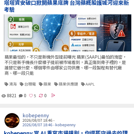
塔塔資安破口掀開蘋果底牌 台灣蘋概股護城河迎來新
考驗
蘋果最怕的，不只是新機外型提前曝光 蘋果($AAPL)最怕的洩密，
不只是新手機長什麼樣子提前被市場看到，真正傷到骨子裡的，是
誰替它做什麼、哪個零件由哪家公司供應、哪一段製程有替代廠
商、哪一段只能
鴻海
台積電
蘋果
蘋果供應鏈
AAPL
8821
0
0
kobepenny
2026/08/07 18:46 -
2026/08/07 18:46 - kobepenny
kobepenny 當 AI 重寫市場規則，你還死守過去的理