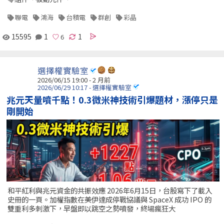
聯電
鴻海
台積電
群創
彩晶
15595
1
1
選擇權實驗室
2026/06/15 19:00 - 2 月前
2026/06/29 10:17 - 選擇權實驗室
兆元天量噴千點！0.3微米神技術引爆題材，漲停只是
剛開始
和平紅利與兆元資金的共振效應 2026年6月15日，台股寫下了載入
史冊的一頁。加權指數在美伊達成停戰協議與 SpaceX 成功 IPO 的
雙重利多刺激下，早盤即以跳空之勢噴發，終場瘋狂大