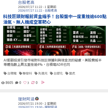
台股老高
2026/07/27 11:22 - 1 星期前
2026/07/27 11:22 - 台股老高
科技巨頭財報前資金縮手！台股盤中一度重挫逾600點
油氣、無人機成空軍靶心
AI鉅額投資引發市場對科技巨頭獲利與現金流的疑慮，美股費城半
導體指數上周五重挫逾4%，台積電ADR也同
台積電
聯發科
先進光
台塑化
雷虎
8605
0
0
理財阿涵
2026/07/21 19:30 - 2 星期前
2026/07/21 19:30 - 理財阿涵