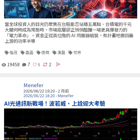
當全球投資人的目光仍聚焦在台股能否站穩五萬點、台積電的千元
大關何時成為常態時，市場底層卻正悄悄醞釀一場更具爆發力的
「電力革命」。資金正從高位階的 AI 伺服器組裝，有計畫地撤回最
上游的功率半導
強茂
嘉晶
德微
漢磊
世界
19458
7
2
Menefer
2026/06/22 18:20 - 2 月前
2026/06/22 18:20 - Menefer
AI光通訊新戰場！波若威、上詮迎大考驗