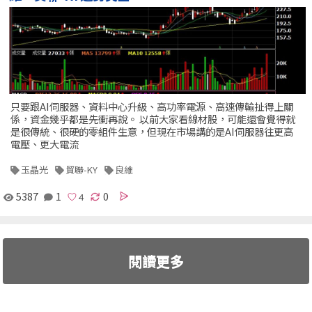
只要跟AI伺服器、資料中心升級、高功率電源、高速傳輸扯得上關
係，資金幾乎都是先衝再說。 以前大家看線材股，可能還會覺得就
是很傳統、很硬的零組件生意，但現在市場講的是AI伺服器往更高
電壓、更大電流
玉晶光
貿聯-KY
良維
5387
1
0
閱讀更多