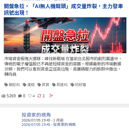
開盤急拉，「AI無人機龍頭」成交量炸裂，主力發車
訊號出現！
市場資金板塊大挪移：尋找新戰場 在當前台北股市的劇烈震盪中，
傳統的電子權值股已不再是短線資金的首選。根據最新的市場數據
分類，我們可以看到資金正從高位階、高籌碼壓力的族群中撤出，
轉向具
銘旺科
漢翔
昇貿
昇達科
同欣電
5269
0
1
投資家的視角
2026/07/05 19:45 - 1 月前
2026/07/05 19:45 - 投資家的視角