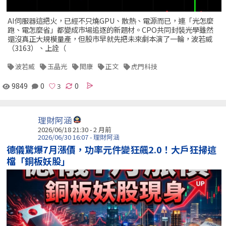
AI伺服器這把火，已經不只燒GPU、散熱、電源而已，連「光怎麼
跑、電怎麼省」都變成市場追逐的新題材。CPO共同封裝光學雖然
還沒真正大規模量產，但股市早就先把未來劇本演了一輪，波若威
（3163）、上詮（
波若威
玉晶光
閎康
正文
虎門科技
9849
0
0
理財阿涵
2026/06/18 21:30 - 2 月前
2026/06/30 16:07 - 理財阿涵
德儀驚爆7月漲價，功率元件變狂飆2.0！大戶狂掃這
檔「銅板妖股」