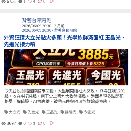
6751
1
0
背著台積電跑
2026/06/09 20:30 - 2 月前
2026/06/09 20:30 - 背著台積電跑
外資狂讚大立光點火多頭！光學族群滿面紅 玉晶光、
先進光接力噴
今天台股跟隨國際股市回穩，大盤展開絕地大反攻， 終場狂飆1201
點，收在44704點，創下史上第九大收盤漲點。 盤面呈現多點開花
格局，權值股、AI供應鏈、被動元件與PCB族群輪番表態，
大立光
先進光
玉晶光
揚明光
今國光
3697
0
0