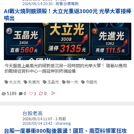
2026/05/14 20:30 - 背著台積電跑
AI戰火燒到鏡頭股！大立光重返3000元 光學大軍接棒
噴出
今天盤面上最風光的絕對是沉寂一段時間的光學大軍！ 隨著AI應用
的戰線從資料中心一路延伸到終端設備
大立光
先進光
玉晶光
聯一光
今國光
5189
0
0
台股老高
2026/05/14 11:07 - 3 月前
2026/05/14 13:42 - shareing
台股一度暴衝800點後震盪！國巨、南亞科領軍狂攻