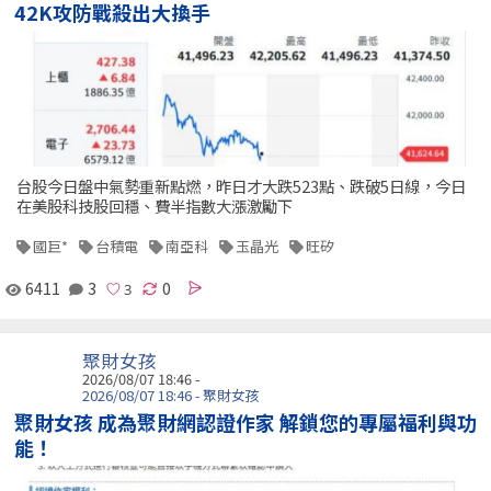
42K攻防戰殺出大換手
台股今日盤中氣勢重新點燃，昨日才大跌523點、跌破5日線，今日
在美股科技股回穩、費半指數大漲激勵下
國巨*
台積電
南亞科
玉晶光
旺矽
6411
3
0
聚財女孩
2026/08/07 18:46 -
2026/08/07 18:46 - 聚財女孩
聚財女孩 成為聚財網認證作家 解鎖您的專屬福利與功
能！