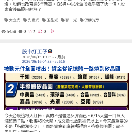
燈，股價也改寫逾6年新高。從5月中以來波段幾乎漲了快一倍，股
東會後每股已經漲了
大立光
先進光
玉晶光
聯一光
保勝光學
5458
0
0
股市打工仔
2026/06/15 19:35 - 2 月前
2026/06/16 04:33 - ac616
被動元件全面噴出！資金從記憶體一路燒到矽晶圓
今天台股這根大紅棒，真的不是普通反彈而已。6/15大盤一口氣大
漲超過千點，收復45K大關，成交量也放到兆元以上。今天最重要的
不是「指數漲多少」，而是資金到底往哪裡跑。答案很明顯：電子
零組件、被動元件、