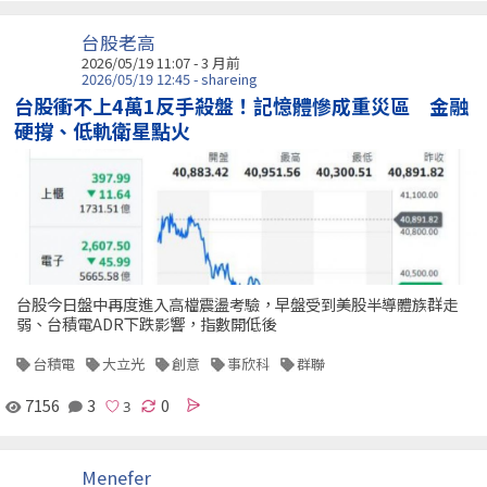
台股老高
2026/05/19 11:07 - 3 月前
2026/05/19 12:45 - shareing
台股衝不上4萬1反手殺盤！記憶體慘成重災區 金融
硬撐、低軌衛星點火
台股今日盤中再度進入高檔震盪考驗，早盤受到美股半導體族群走
弱、台積電ADR下跌影響，指數開低後
台積電
大立光
創意
事欣科
群聯
7156
3
0
Menefer