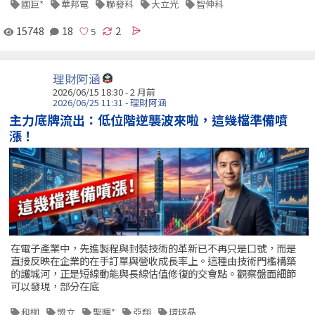
國巨*
華邦電
聯發科
大立光
智伸科
15748
18
2
理財阿涵
2026/06/15 18:30 - 2 月前
2026/06/25 11:31 - 理財阿涵
主力底牌流出：低位階逆襲波來啦，這幾檔準備噴
漲！
在電子產業中，先進製程與封裝技術的革新已不再只是口號，而是
直接反映在企業的在手訂單與營收成長率上。這種由技術門檻構築
的護城河，正是短線動能與長線估值修復的交會點。觀察盤面細節
可以發現，部分在底
和桐
盟立
聖暉*
亞翔
環球晶