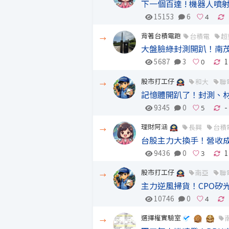
下一個百達 ! 機器人
15153
6
背著台積電跑
台積電
超
→
大盤臉綠封測開趴！南茂
5687
3
1
股市打工仔
和大
聯
→
記憶體開趴了！封測、
9345
0
-
理財阿涵
長興
台積
→
台股主力大換手！營收
9436
0
1
股市打工仔
南亞
聯
→
主力逆風掃貨！CPO矽
10746
0
選擇權實驗室
→