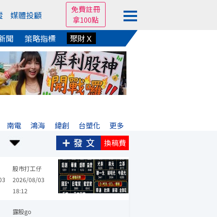
免費註冊
蹤
媒體投顧
拿100點
新聞
策略指標
聚財Ｘ
南電
鴻海
緯創
台塑化
更多
換稿費
金像電
南亞科
鼎元
超豐
聯發科
全新
一詮
揚博
晶
股市打工仔
03
2026/08/03
18:12
大立光
欣興
波若威
景碩
緯創
光環
上詮
精材
創意
露股go