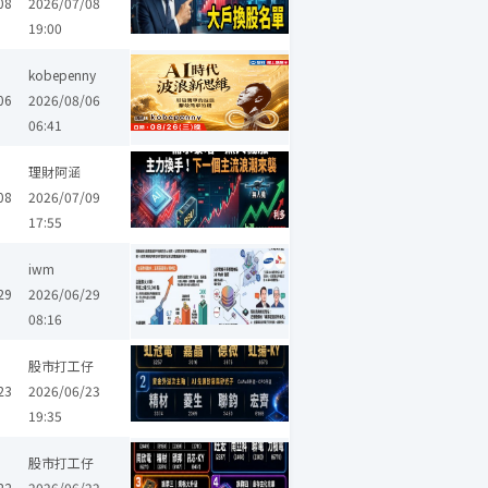
08
2026/07/08
19:00
kobepenny
06
2026/08/06
06:41
國票金
豐達科
德律
智原
順達
昇貿
上詮
精材
碩天
理財阿涵
08
2026/07/09
17:55
亞科
京元電子
聯發科
華航
欣興
緯創
威剛
精材
群創
iwm
29
2026/06/29
08:16
聯鈞
群創
德微
漢磊
智伸科
太欣
霖宏
凱鈺
彩晶
股市打工仔
23
2026/06/23
19:35
矽統
菱生
瑞昱
南亞科
友達
鼎元
京元電子
強茂
華
股市打工仔
22
2026/06/22