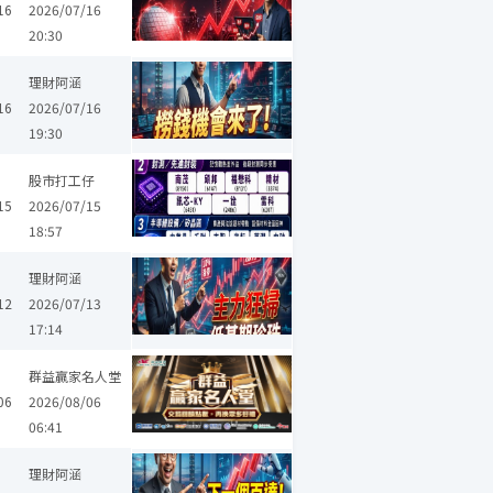
16
2026/07/16
20:30
辛耘
臻鼎-KY
台表科
台塑化
力積電
理財阿涵
16
2026/07/16
19:30
統懋
志聖
大毅
一詮
晶豪科
威健
精材
群創
世禾
股市打工仔
15
2026/07/15
18:57
麗臺
長榮航太
神基
晶豪科
禾伸堂
景碩
精材
宏致
理財阿涵
12
2026/07/13
17:14
群益贏家名人堂
06
2026/08/06
06:41
精材
禾瑞亞
新盛力
宏齊
AES-KY
理財阿涵