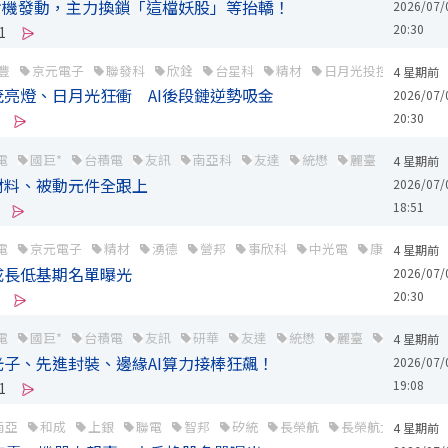
噴射機發動，主力換鎖「這檔妖股」等抬轎！
2026/07/
20:30
1
豐
京元電子
聯發科
欣銓
台星科
精材
日月光投控
頎邦
4 星期前
亮燈、日月光狂衝 AI後段鏈逆勢吸金
2026/07/
20:30
電
國巨*
台積電
友訊
南亞科
友達
統懋
麗臺
立隆電
4 星期前
材料、被動元件全跟上
2026/07/
18:51
電
京元電子
精材
湧德
營邦
事欣科
中光電
康和證
力
4 星期前
成長低基期名單曝光
2026/07/
20:30
電
國巨*
台積電
友訊
研華
友達
統懋
麗臺
益航
長
4 星期前
光子、先進封裝、邊緣AI算力接棒狂飆！
2026/07/
19:08
1
南亞
和成
上銀
聯電
智邦
矽統
長榮航
長榮航太
凱基
4 星期前