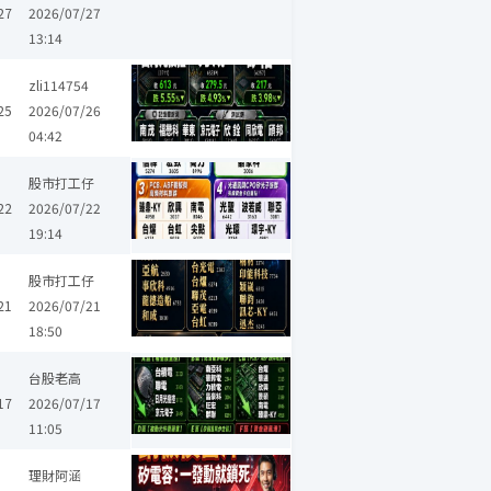
27
2026/07/27
13:14
同欣電
華東
福懋科
南茂
zli114754
25
2026/07/26
04:42
全新
大毅
強茂
華新科
晶豪科
欣興
聯亞
波若威
緯
股市打工仔
22
2026/07/22
19:14
亞航
漢翔
禾伸堂
欣興
景碩
精材
創意
聯鈞
安勤
股市打工仔
21
2026/07/21
18:50
科
玉山金
兆豐金
晶豪科
嘉晶
奇鋐
欣興
景碩
精材
台股老高
排
17
2026/07/17
11:05
日月光投控
鈺創
萬潤
帆宣
樺漢
力積電
理財阿涵