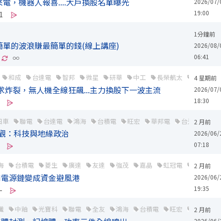
電，機器人報喜....大戶換股名單曝光
2026/07/
19:00
1
1分鐘前
簡單的波浪賺最簡單的錢(線上講座)
2026/08/
06:41
∞
和成
台達電
智邦
微星
研華
中工
長榮航太
凱基金
4 星期前
需求炸裂，無人機全線狂飆...主力換股下一波主流
2026/07/
18:30
日車
聯電
台達電
鴻海
台積電
旺宏
華邦電
台光電
南
2 月前
觀到微觀：科技與地緣政治
2026/06/
07:18
海
台積電
菱生
廣達
友達
強茂
嘉晶
虹冠電
精材
2 月前
I電源鏈變成資金避風港
2026/06/
19:35
-
纖
中釉
光寶科
聯電
全友
鴻海
台積電
旺宏
華邦電
2 月前
2026/06/