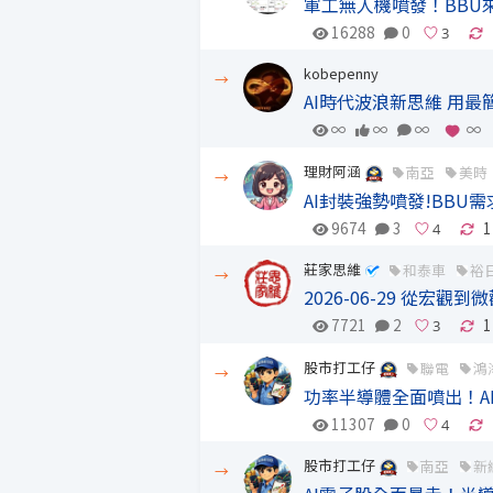
軍工無人機噴發！BBU來
16288
0
kobepenny
→
AI時代波浪新思維 用最
∞
∞
∞
∞
理財阿涵
南亞
美時
→
AI封裝強勢噴發!BBU
9674
3
1
莊家思維
和泰車
裕
→
2026-06-29 從宏
7721
2
1
股市打工仔
聯電
鴻
→
功率半導體全面噴出！A
11307
0
股市打工仔
南亞
新
→