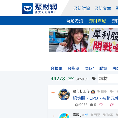
最新討論
最新文章
台股資訊
聚財商城
聚
台積電
台指期
國巨*
聯電
南
44278
-259
04:59:59
股市打工仔
和桐
中
→
記憶體、CPO、被動元
9033
0
-
露股go
南亞
聯電
→