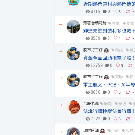
近期熱門題材與熱門標
8715
0
-
背著台積電跑
華泰
菱生
→
輝達先進封裝利多也救
8559
3
-
股市打工仔
和成
麗
→
資金全面回頭搶電子股！
12759
0
股市打工仔
東聯
和
→
軍工航太、PCB、AI
8856
0
-
台股老高
聯電
華通
→
法說行情秒變法會行情！
7122
0
-
理財阿涵
中砂
和成
→