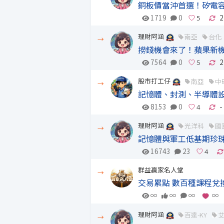
銅板價當沖首選！矽電
1719
0
2
理財阿涵
南亞
台化
→
撈錢機會來了！蘋果新
7564
0
2
股市打工仔
南亞
中
→
記憶體、封測、半導體設
8153
0
-
理財阿涵
光洋科
國
→
記憶體與軍工低基期珍
16743
23
群益贏家名人堂
→
交易累點 數百種課程兌
∞
∞
∞
∞
理財阿涵
百達-KY
→