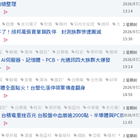
的總整理
2026/07/
13:14
超豐
京元電子
欣銓
精材
日月光投控
頎邦
力成
矽格
2 星期前
不了！頎邦萬張賣單鎖跌停 封測族群慘遭團滅
2026/07/
15:30
正
聯電
鴻海
國巨*
台積電
旺宏
華邦電
國碩
南亞科
2 星期前
AI伺服器、記憶體、PCB、光通訊四大族群大爆發
2026/07/
19:14
-
成
聯電
金寶
鴻海
國巨*
台積電
台光電
研華
聯發科
2 星期前
半導體全面點火！台塑化漲停領軍傳產翻身
2026/07/
18:50
國巨*
台積電
旺宏
華邦電
南亞科
中華電
京元電子
華新
3 星期前
台積電重挫百元 台股盤中血崩逾2000點、半導體與PCB跌停成
2026/07/
11:05
華邦電
漢唐
南亞科
聯發科
緯創
岱稜
精材
磐儀
3 星期前