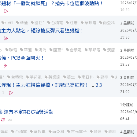
容題材「一發動就鎖死」？搶先卡位這個波動點！
2026/07/
20:30
中砂
華通
國巨*
台積電
旺宏
華邦電
南亞科
精材
3 星期前
機主力大點名，短線搶反彈只看這幾檔！
2026/07/
19:30
砂
聯電
華通
鴻海
國巨*
台積電
華邦電
漢唐
友達
3 星期前
備、PCB全面開火！
2026/07/
18:57
巨*
台積電
華邦電
英業達
菱生
南亞科
建準
京元電子
3 星期前
珠浮現！主力狂掃這幾檔，訊號已亮紅燈！
..
2
3
2026/07/
21:00
1
1分鐘前
換 還有不定期3C抽獎活動
2026/08/
06:41
∞
艾姆勒
台積電
華邦電
南亞科
京元電子
順達
緯創
上詮
4 星期前