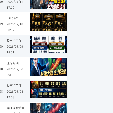
09
2026/07/11
17:10
旺矽
力成
華東
福懋科
南茂
BAF5901
09
2026/07/10
00:12
晶豪科
禾伸堂
精材
群創
揚明光
日月光投控
鈺創
松
股市打工仔
09
2026/07/09
18:51
成
瑞祺電通
雷虎
理財阿涵
08
2026/07/08
20:30
榮航太
威強電
禾伸堂
智原
聯亞
景碩
順達
上詮
精材
股市打工仔
08
2026/07/08
19:08
金
國票金
豐達科
智原
順達
威剛
上詮
精材
碩天
選擇權實驗室