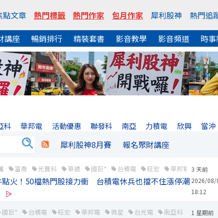
焦點文章
熱門標籤
熱門作家
包月作家
犀利股神
熱門追
財講座
暢銷排行
精裝套書
影音教學
影音頻道
時事
亞科
華邦電
活動優惠
聯發科
南亞
力積電
欣興
當沖
犀利股神8月賽
報名聚財講座
纖
富喬
光寶科
華通
國巨*
台積電
旺宏
華邦電
智邦
3 天前
件點火！50檔熱門股接力衝 台積電休兵也擋不住漲停潮
2026/08/
18:12
國巨*
台積電
旺宏
華邦電
微星
台光電
南亞科
美律
1 星期前