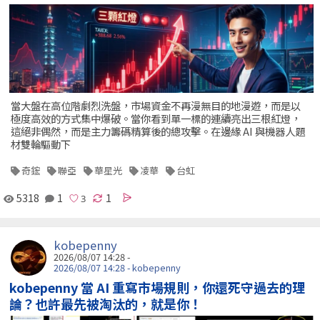
當大盤在高位階劇烈洗盤，市場資金不再漫無目的地漫遊，而是以
極度高效的方式集中爆破。當你看到單一標的連續亮出三根紅燈，
這絕非偶然，而是主力籌碼精算後的總攻擊。在邊緣 AI 與機器人題
材雙輪驅動下
奇鋐
聯亞
華星光
凌華
台虹
5318
1
1
kobepenny
2026/08/07 14:28 -
2026/08/07 14:28 - kobepenny
kobepenny 當 AI 重寫市場規則，你還死守過去的理
論？也許最先被淘汰的，就是你！