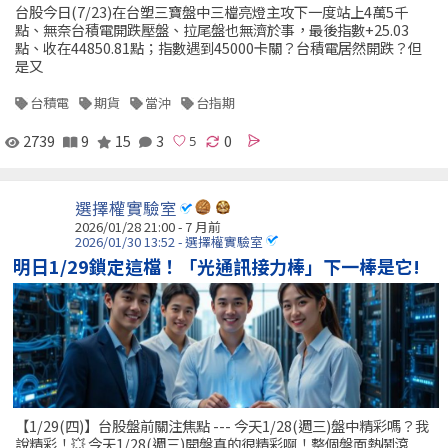
台股今日(7/23)在台塑三寶盤中三檔亮燈主攻下一度站上4萬5千
點、無奈台積電開跌壓盤、拉尾盤也無濟於事，最後指數+25.03
點、收在44850.81點；指數遇到45000卡關？台積電居然開跌？但
是又
台積電
期貨
當沖
台指期
2739
9
15
3
0
選擇權實驗室
2026/01/28 21:00 - 7 月前
2026/01/30 13:52 - 選擇權實驗室
明日1/29鎖定這檔！「光通訊接力棒」下一棒是它!
【1/29(四)】台股盤前關注焦點 --- 今天1/28(週三)盤中精彩嗎？我
說精彩！💥 今天1/28(週三)開盤真的很精彩啊！整個盤面熱鬧滾