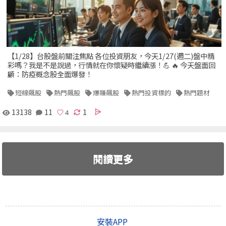
【1/28】台股盤前關注焦點 各位投資朋友，今天1/27(週二)盤中精
彩嗎？我是不是說過，行情就在你懷疑時繼續漲！💪 🔥 今天盤面回
顧：防疫概念股全面爆發！
短線飆股
熱門飆股
爆賺飆股
熱門投資標的
熱門題材
13138
11
1
閱讀更多
安裝APP