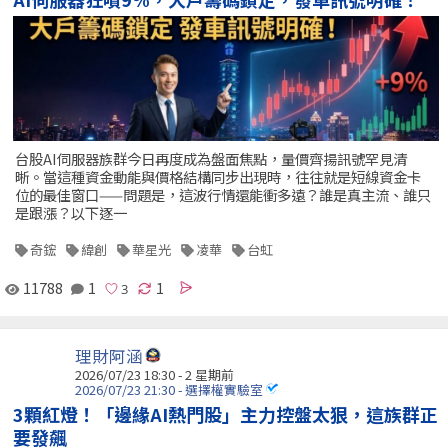
台股AI伺服器族群今日再度成為盤面焦點，量價齊揚訊號罕見清
晰。當這種資金動能與價格結構同步出現時，往往就是短線資金卡
位的最佳窗口——問題是，這波行情還能衝多遠？誰是真主流、誰只
是跟漲？以下逐一
奇鋐
緯創
華星光
凌華
台虹
11788
1
1
理財阿涵
2026/07/23 18:30 - 2 星期前
2026/07/23 21:30 - 選擇權實驗室
3顆紅燈！「邊緣AI熱門股」主力控盤太狠，這族群正
要發飆