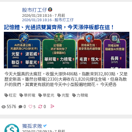
股市打工仔
2026/01/28 18:16 - 7 月前
2026/01/28 18:16 - 股市打工仔
記憶體、光通訊雙翼齊飛，今天漲停板都在這！
今天大盤真的太瘋狂，收盤大漲快486點，指數來到32,803點，又是
歷史新高。雖然台積電(2330)大哥收在1,820元撐住全場，但身為散
戶的我們，其實更有感的是今天中小型股遍地開花。 今天把各
旺宏
華邦電
華星光
光聖
力積電
5576
0
0
獨孤求敗
2026/01/28 09:19 - 7 月前