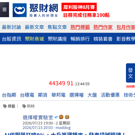
犀利股神8月賽
註冊完成任務拿100點
最新討論
最新文章
焦點文章
熱門標籤
熱門作家
包月作
台股資訊
聚財商城
聚財講座
暢銷排行
精裝套書
影音教
發
文
44349
91
13:44:59
換稿費
台指期
台積電
期貨
華邦電
選擇權
大盤
活動優惠
技術
標籤：
熱映
選擇權實驗室
2026/07/23 19:00 - 2 星期前
2026/07/23 20:03 - maddog
AI伺服器狂噴9%，大戶籌碼鎖定，發車訊號明確！