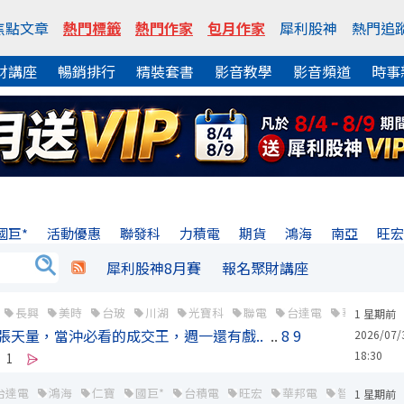
焦點文章
熱門標籤
熱門作家
包月作家
犀利股神
熱門追
財講座
暢銷排行
精裝套書
影音教學
影音頻道
時事
國巨*
活動優惠
聯發科
力積電
期貨
鴻海
南亞
旺
犀利股神8月賽
報名聚財講座
長興
美時
台玻
川湖
光寶科
聯電
台達電
華通
楠
1 星期前
5 萬張天量，當沖必看的成交王，週一還有戲..
..
8
9
2026/07/
18:30
1
台達電
鴻海
仁寶
國巨*
台積電
旺宏
華邦電
智邦
英
1 星期前