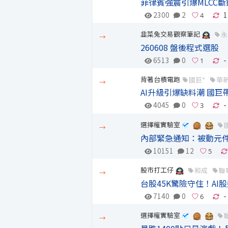
菲律賓強震引爆MLCC
2300
2
1
韭菜兔交易觀察筆記
永
→
260608 盤後程式選股
6513
0
-
背著台積電跑
國巨*
華
→
AI升級引爆缺料潮 國
4045
0
-
選擇權實驗室
→
內部緊急通知：被動元
10151
12
股市打工仔
和成
聯
→
台股45K驚險守住！A
7140
0
-
選擇權實驗室
→