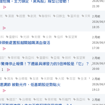
斷鏈危機，主力鎖定「黑馬股」線型已發動！
2026/06/
21:30
光
漢唐
超豐
創見
聯發科
日勝生
富邦金
文曄
聯亞
2 月前
2026/06/
18:35
新科
臺慶科
光頡
鈞寶
立敦
佳邦
蜜望實
2 月前
巨帶頭衝處置股越關越飆滿血復活
2026/06/
17:30
國巨*
華邦電
南亞科
臺慶科
亞電
頎邦
蜜望實
2 月前
件驚傳停止報價！下週最具爆發力的5倍神股是「它」？
..
2
2026/06/
20:00
1
電
鴻海
台積電
友達
光群雷
大毅
百容
全漢
好德
2 月前
I股遭調節 被動元件、低基期股逆勢點火
2026/06/
19:13
聯電
國巨*
台積電
旺宏
華邦電
所羅門
南亞科
富邦金
2 月前
2026/06/