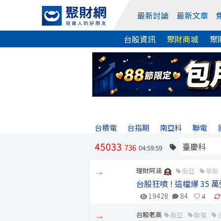
最新討論
最新文章
台股資訊
聚財商城
聚
台積電
台指期
南亞科
聯電
45033
736
04:59:59
理財阿涵
南亞
華新
→
台股狂噴 ! 這檔爆 3
19428
84
台股老高
南亞
聯電
→