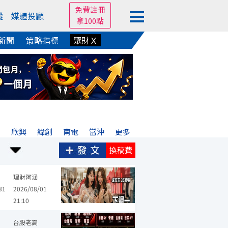
免費註冊
蹤
媒體投顧
拿100點
新聞
策略指標
聚財Ｘ
宏
欣興
緯創
南電
當沖
更多
換稿費
梓電
鴻海
國巨*
台積電
旺宏
華邦電
智邦
致茂
金像電
理財阿涵
31
2026/08/01
21:10
業達
金像電
凱美
廣達
台光電
南亞科
友達
聯發科
華
台股老高