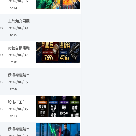
11
2026/06/16
15:24
順達
臺慶科
光頡
日月光投控
工信
頎邦
鈞寶
合晶
韭菜兔交易觀察筆記
08
2026/06/08
18:35
背著台積電跑
07
2026/06/07
17:30
選擇權實驗室
05
2026/06/15
10:58
茂訊
臺慶科
新日興
聯一光
群創
堡達
科嶠
亞電
華容
股市打工仔
05
2026/06/05
19:13
國泰金
元大金
臺慶科
堡達
穎漢
鈞寶
和椿
三集瑞-KY
選擇權實驗室
05
2026/06/18