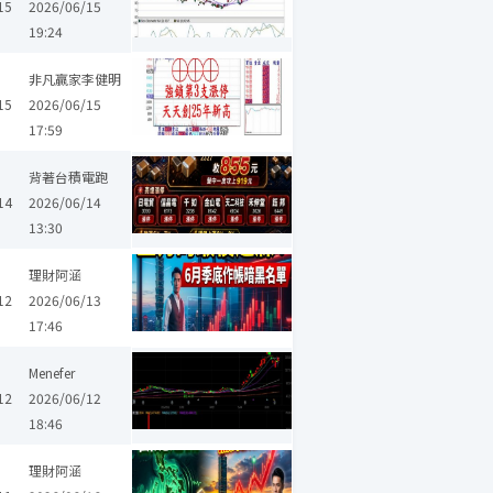
15
2026/06/15
19:24
非凡贏家李健明
15
2026/06/15
17:59
科
光頡
勤凱
鈺鎧
九豪
鈞寶
信昌電
立敦
今展科
背著台積電跑
14
2026/06/14
13:30
理財阿涵
12
2026/06/13
17:46
信昌電
立敦
佳邦
鈺邦
天二科技
金山電
Menefer
12
2026/06/12
18:46
理財阿涵