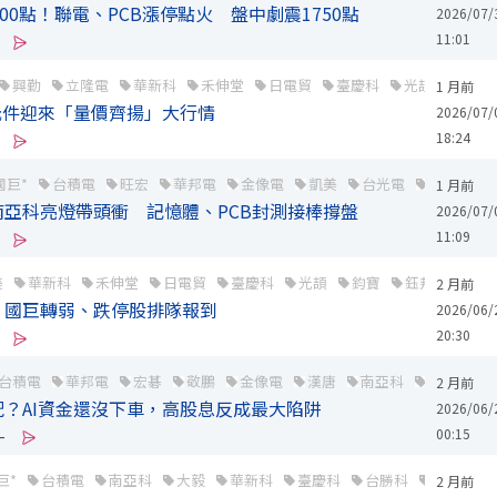
00點！聯電、PCB漲停點火 盤中劇震1750點
2026/07/
11:01
興勤
立隆電
華新科
禾伸堂
日電貿
臺慶科
光頡
鈺邦
1 月前
元件迎來「量價齊揚」大行情
2026/07/
18:24
國巨*
台積電
旺宏
華邦電
金像電
凱美
台光電
南亞科
1 月前
亞科亮燈帶頭衝 記憶體、PCB封測接棒撐盤
2026/07/
11:09
美
華新科
禾伸堂
日電貿
臺慶科
光頡
鈞寶
鈺邦
三集瑞
2 月前
！國巨轉弱、跌停股排隊報到
2026/06/
20:30
台積電
華邦電
宏碁
敬鵬
金像電
漢唐
南亞科
立隆電
2 月前
？AI資金還沒下車，高股息反成最大陷阱
2026/06/
00:15
-
巨*
台積電
南亞科
大毅
華新科
臺慶科
台勝科
臻鼎-KY
2 月前