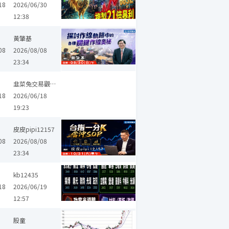
18
2026/06/30
12:38
黃肇基
08
2026/08/08
23:34
電
旺宏
矽統
菱生
南亞科
友達
超豐
晶豪科
穩懋
韭菜兔交易觀察筆記
18
2026/06/18
19:23
皮皮pipi12157
08
2026/08/08
23:34
華邦電
凱美
瑞昱
南亞科
友達
鼎元
京元電子
立隆電
kb12435
18
2026/06/19
12:57
敦
雷科
同欣電
鈺邦
蜜望實
股童