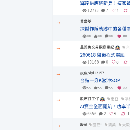
輝達供應鏈新兵！這家被
12775
7
黃肇基
→
探討作線軌跡中的各種關
∞
∞
∞
∞
韭菜兔交易觀察筆記
台
→
260618 盤後程式選股
13168
0
皮皮pipi12157
→
台指一分K當沖SOP
∞
∞
∞
∞
股市打工仔
南亞
華
→
AI資金全面開趴！功率
6556
2
1
股童
國巨*
凱美
大毅
→