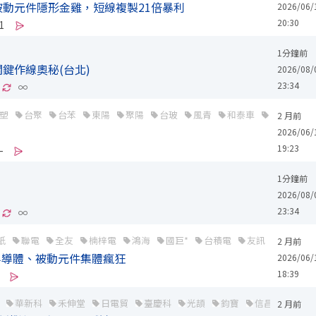
動元件隱形金雞，短線複製21倍暴利
2026/06/
20:30
1
1分鐘前
鍵作線奧秘(台北)
2026/08/
23:34
∞
塑
台聚
台苯
東陽
聚陽
台玻
風青
和泰車
麗正
聯
2 月前
2026/06/
19:23
-
1分鐘前
2026/08/
23:34
∞
紙
聯電
全友
楠梓電
鴻海
國巨*
台積電
友訊
茂矽
2 月前
半導體、被動元件集體瘋狂
2026/06/
18:39
華新科
禾伸堂
日電貿
臺慶科
光頡
鈞寶
信昌電
立
2 月前