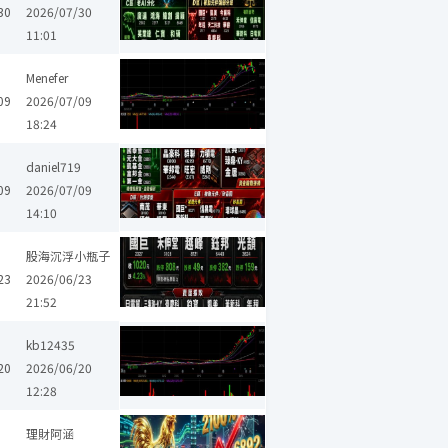
30
2026/07/30
11:01
天二科技
金山電
Menefer
09
2026/07/09
18:24
超豐
京元電子
聯發科
立隆電
華新科
富邦金
國泰金
凱
daniel719
09
2026/07/09
14:10
-KY
越峰
股海沉浮小瓶子
23
2026/06/23
21:52
華新科
揚博
潤弘
長榮
禾伸堂
欣興
日電貿
大量
景
kb12435
20
2026/06/20
12:28
合晶
環球晶
天二科技
三集瑞-KY
心誠鎂
理財阿涵