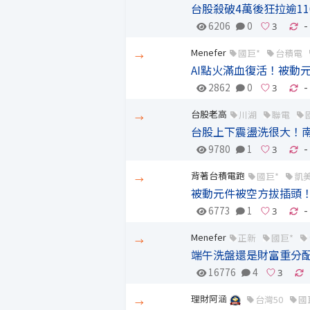
台股殺破4萬後狂拉逾11
6206
0
-
Menefer
國巨*
台積電
→
AI點火滿血復活！被動
2862
0
-
台股老高
川湖
聯電
→
台股上下震盪洗很大！南
9780
1
-
背著台積電跑
國巨*
凱
→
被動元件被空方拔插頭
6773
1
-
Menefer
正新
國巨*
→
端午洗盤還是財富重分配
16776
4
理財阿涵
台灣50
國
→