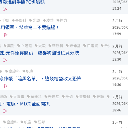
貨潮燒到手機PC也喊缺
2026/06/
19:24
千如
臺慶科
光頡
凌華
達方
2 月前
車用領軍，希華第二不要錯過！
2026/06/
17:59
美
興勤
立隆電
大毅
華新科
禾伸堂
日電貿
千如
臺慶
2 月前
被動元件漲停開趴 族群嗨翻後也見分歧
2026/06/
13:30
電
臺慶科
帆宣
2 月前
季底作帳「暗黑名單」，這幾檔營收太恐怖
2026/06/
19:30
興勤
立隆電
華新科
禾伸堂
千如
臺慶科
光頡
群益期
2 月前
阻、電感、MLCC全面開趴
2026/06/
18:46
科
臺慶科
帆宣
鈺邦
2 月前