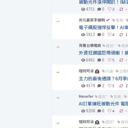
被動元件漲停開趴！I缺
4751
0
-
非凡贏家李健明
希華
→
電子飆股強悍反擊！AI
3813
0
1
背著台積電跑
國巨*
凱
→
外資狂讚國巨帶頭衝！
6461
0
-
理財阿涵
川湖
台積
→
主力的最後通牒？6月
4579
2
2
Menefer
國巨*
凱美
→
AI訂單燒旺被動元件 電
9208
0
-
理財阿涵
國巨*
環
→