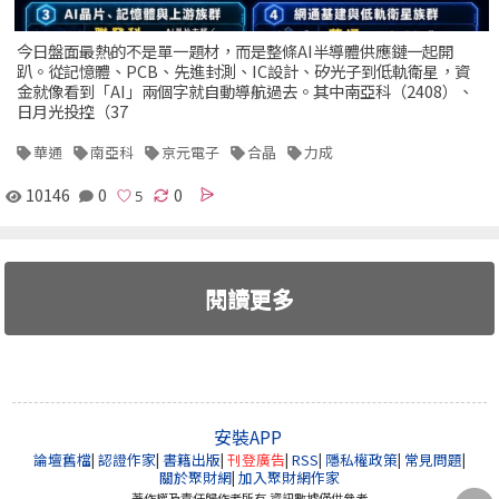
今日盤面最熱的不是單一題材，而是整條AI半導體供應鏈一起開
趴。從記憶體、PCB、先進封測、IC設計、矽光子到低軌衛星，資
金就像看到「AI」兩個字就自動導航過去。其中南亞科（2408）、
日月光投控（37
華通
南亞科
京元電子
合晶
力成
10146
0
0
閱讀更多
安裝APP
論壇舊檔
|
認證作家
|
書籍出版
|
刊登廣告
|
RSS
|
隱私權政策
|
常見問題
|
關於聚財網
|
加入聚財網作家
著作權及責任歸作者所有 資訊數據僅供參考