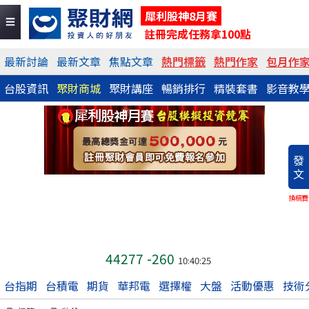
犀利股神8月賽
註冊完成任務拿100點
最新討論
最新文章
焦點文章
熱門標籤
熱門作家
包月作
台股資訊
聚財商城
聚財講座
暢銷排行
精裝套書
影音教
發
文
換稿費
44277
-260
10:40:25
台指期
台積電
期貨
華邦電
選擇權
大盤
活動優惠
技術