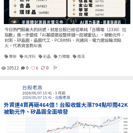
今日熱門股最大的訊號，就是台股已經從單純「台積電（2330）拉
指數」進一步變成「AI基礎建設整條鏈一起被重估」。被動元件、
封測、矽晶圓、晶圓代工、PCB材料、光通訊、電力建設輪流點
火，代表資金對AI長
華新
光洋科
彩晶
力積電
南茂
10512
0
0
台股老高
2026/05/07 15:41 - 3 月前
2026/05/07 15:41 - 台股老高
外資連4買再砸464億！台股收盤大漲794點叩關42K
被動元件、矽晶圓全面噴發