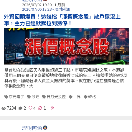
2026/07/02 19:30 - 1 月前
2026/07/06 13:28 - 理財阿涵
外資回頭爆買！這幾檔「漲價概念股」散戶還沒上
車，主力已經默默拉到漲停！
當台股在短短四天內重挫超過三千點，市場哀鴻遍野之際，本週卻
僅用三個交易日便奇蹟般地收復將近七成的失土 。這種極端的V型反
轉背後，隱藏著法人資金大搬風的劇本。就在散戶還在猶豫是否該
停損撤退時，大
京元電子
欣銓
日月光投控
世界
矽格
7234
2
1
理財阿涵