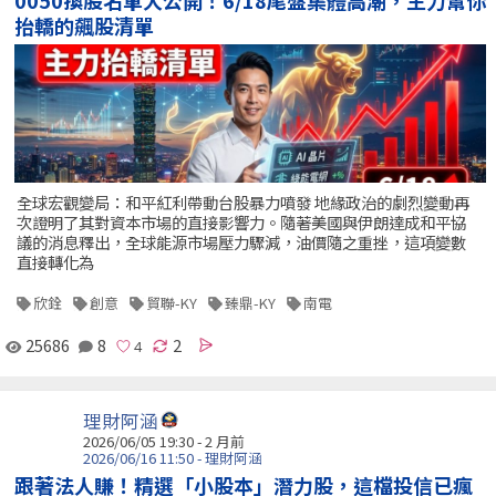
0050換股名單大公開！6/18尾盤集體高潮，主力幫你
抬轎的飆股清單
全球宏觀變局：和平紅利帶動台股暴力噴發 地緣政治的劇烈變動再
次證明了其對資本市場的直接影響力。隨著美國與伊朗達成和平協
議的消息釋出，全球能源市場壓力驟減，油價隨之重挫，這項變數
直接轉化為
欣銓
創意
貿聯-KY
臻鼎-KY
南電
25686
8
2
理財阿涵
2026/06/05 19:30 - 2 月前
2026/06/16 11:50 - 理財阿涵
跟著法人賺！精選「小股本」潛力股，這檔投信已瘋