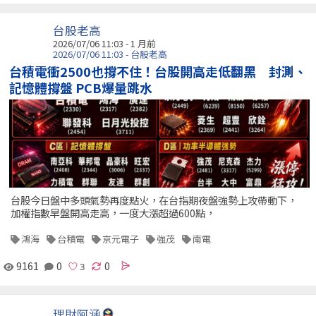
台股老高
2026/07/06 11:03 - 1 月前
2026/07/06 11:03 - 台股老高
台積電衝2500也撐不住！台股開高走低翻黑 封測、
記憶體撐盤 PCB爆量跳水
台股今日盤中多頭氣勢再度點火，在台指期夜盤強勢上攻帶動下，
加權指數早盤開高走高，一度大漲超過600點，
鴻海
台積電
京元電子
強茂
南電
9161
0
0
理財阿涵