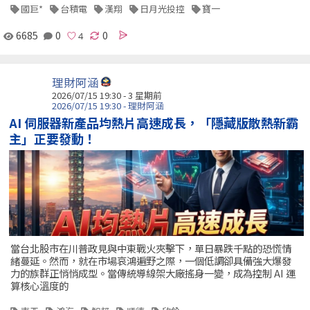
國巨*
台積電
漢翔
日月光投控
寶一
6685
0
0
理財阿涵
2026/07/15 19:30 - 3 星期前
2026/07/15 19:30 - 理財阿涵
AI 伺服器新產品均熱片高速成長，「隱藏版散熱新霸
主」正要發動！
當台北股市在川普政見與中東戰火夾擊下，單日暴跌千點的恐慌情
緒蔓延。然而，就在市場哀鴻遍野之際，一個低調卻具備強大爆發
力的族群正悄悄成型。當傳統導線架大廠搖身一變，成為控制 AI 運
算核心溫度的