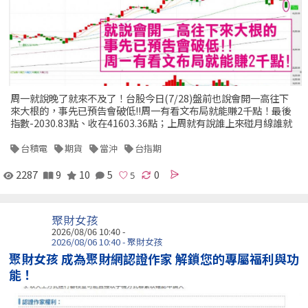
周一就說晚了就來不及了！台股今日(7/28)盤前也說會開一高往下
來大根的，事先已預告會破低!!周一有看文布局就能賺2千點！最後
指數-2030.83點、收在41603.36點；上周就有說誰上來碰月線誰就
台積電
期貨
當沖
台指期
2287
9
10
5
0
聚財女孩
2026/08/06 10:40 -
2026/08/06 10:40 - 聚財女孩
聚財女孩 成為聚財網認證作家 解鎖您的專屬福利與功
能！