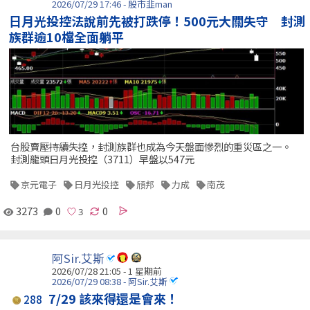
2026/07/29 17:46 - 股市韭man
日月光投控法說前先被打跌停！500元大關失守 封測
族群逾10檔全面躺平
台股賣壓持續失控，封測族群也成為今天盤面慘烈的重災區之一。
封測龍頭日月光投控（3711）早盤以547元
京元電子
日月光投控
頎邦
力成
南茂
3273
0
0
阿Sir.艾斯
2026/07/28 21:05 - 1 星期前
2026/07/29 08:38 - 阿Sir.艾斯
7/29 該來得還是會來！
288