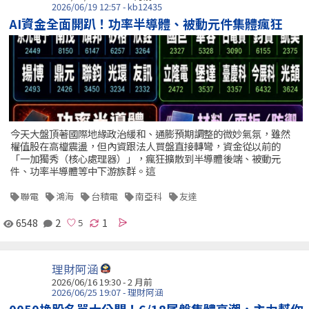
2026/06/19 12:57 - kb12435
AI資金全面開趴！功率半導體、被動元件集體瘋狂
今天大盤頂著國際地緣政治緩和、通膨預期調整的微妙氣氛，雖然
權值股在高檔震盪，但內資跟法人買盤直接轉彎，資金從以前的
「一加獨秀（核心處理器）」，瘋狂擴散到半導體後端、被動元
件、功率半導體等中下游族群。這
聯電
鴻海
台積電
南亞科
友達
6548
2
1
理財阿涵
2026/06/16 19:30 - 2 月前
2026/06/25 19:07 - 理財阿涵