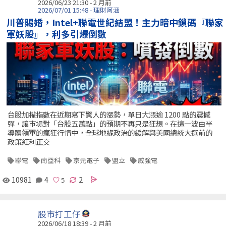
2026/06/23 21:30 - 2 月前
2026/07/01 15:48 - 理財阿涵
川普賜婚，Intel+聯電世紀結盟！主力暗中鎖碼『聯家
軍妖股』，利多引爆倒數
台股加權指數在近期寫下驚人的漲勢，單日大漲逾 1200 點的震撼
彈，讓市場對「台股五萬點」的預期不再只是狂想。在這一波由半
導體領軍的瘋狂行情中，全球地緣政治的緩解與美國總統大選前的
政策紅利正交
聯電
南亞科
京元電子
盟立
威強電
10981
4
2
股市打工仔
2026/06/18 18:39 - 2 月前