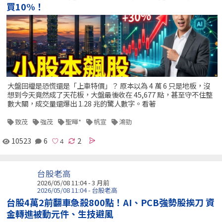
買10%！
大盤回檔是恐慌還是「上車特價」？ 原本以為 4 萬 6 只是地板，沒
想到今天竟然成了天花板，大盤最後收在 45,677 點，甚至守不住整
數大關，成交量還爆出 1.28 兆的驚人數字。看著
致茂
強茂
聖暉*
帆宣
鴻勁
10523
6
2
台股老高
2026/05/08 11:04 - 3 月前
2026/05/08 11:04 - 台股老高
台股4萬2前翻車急殺800點！AI、PCB強勢股挨刀 資
金轉進被動元件、生技避風