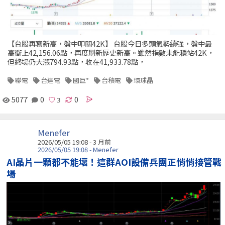
【台股再寫新高，盤中叩關42K】 台股今日多頭氣勢續強，盤中最
高衝上42,156.06點，再度刷新歷史新高。雖然指數未能穩站42K，
但終場仍大漲794.93點，收在41,933.78點，
聯電
台達電
國巨*
台積電
環球晶
5077
0
0
Menefer
2026/05/05 19:08 - 3 月前
2026/05/05 19:08 - Menefer
AI晶片一顆都不能壞！這群AOI設備兵團正悄悄接管戰
場