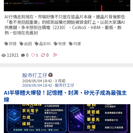
AI行情走到現在，市場好像不只是在追晶片本身，連晶片背後那些
「看不見但超重要」的檢測設備也開始被資金盯上。以前大家講AI
供應鏈，多半想到台積電（2330）、CoWoS、HBM、載板、散
熱，但現在先進封
欣銓
由田
晶彩科
牧德
均豪
11921
0
0
股市打工仔
2026/05/04 18:42 - 3 月前
2026/05/04 18:42 - 股市打工仔
AI半導體大爆發！記憶體、封測、矽光子成為最強主
線