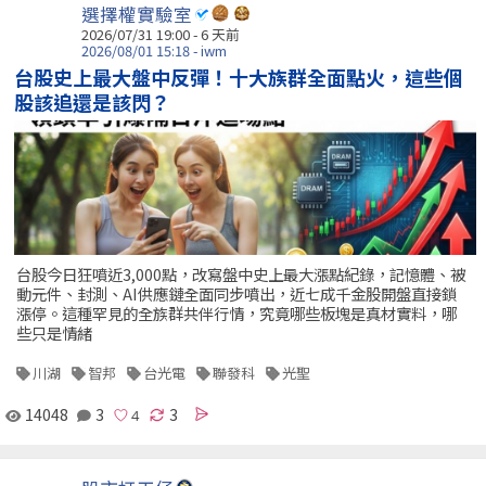
選擇權實驗室
2026/07/31 19:00 - 6 天前
2026/08/01 15:18 - iwm
台股史上最大盤中反彈！十大族群全面點火，這些個
股該追還是該閃？
台股今日狂噴近3,000點，改寫盤中史上最大漲點紀錄，記憶體、被
動元件、封測、AI供應鏈全面同步噴出，近七成千金股開盤直接鎖
漲停。這種罕見的全族群共伴行情，究竟哪些板塊是真材實料，哪
些只是情緒
川湖
智邦
台光電
聯發科
光聖
14048
3
3