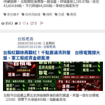
持續發酵， 台股開低後賣壓一路加重，終場重挫1,195.97點，收在
43,654.84點， 不只跌破44,000點，季線也再度失守
京元電子
日月光投控
頎邦
力成
南茂
8563
3
0
台股老高
2026/07/20 11:00 - 2 星期前
2026/07/20 11:00 - 台股老高
台股紅翻綠再翻紅！千點震盪洗到暈 台積電獨撐大
盤、軍工股成資金避風港
台股今日延續上周五史詩級崩跌後的劇烈震盪，早盤一度在台積電
（2330）領軍下大漲逾400點，指數最高攻