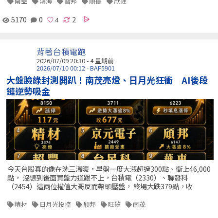
南亞
鴻海
智邦
順德
欣銓
5170
0
2
背著台積電跑
2026/07/09 20:30 - 4 星期前
2026/07/10 00:12 - BAF5901
大盤臉綠封測開趴！南茂亮燈、日月光狂衝 AI後段
鏈逆勢吸金
今天台股真的像在洗三溫暖，早盤一度大漲超過300點、衝上46,000
點， 沒想到後面買盤力道跟不上，台積電（2330）、聯發科
（2454）這兩位權值大哥反而帶頭壓盤， 終場大跌379點，收
精材
日月光投控
頎邦
旺矽
南茂