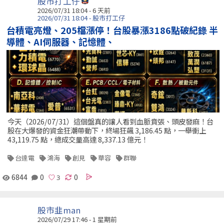
股市打工仔
2026/07/31 18:04 - 6 天前
2026/07/31 18:04 - 股市打工仔
台積電亮燈、205檔漲停！台股暴漲3186點破紀錄 半
導體、AI伺服器、記憶體、
今天（2026/07/31）這個盤真的讓人看到血脈賁張、頭皮發麻！台
股在大爆發的資金狂潮帶動下，終場狂飆 3,186.45 點，一舉衝上
43,119.75 點，總成交量高達 8,337.13 億元！
台達電
鴻海
創見
華容
群聯
6844
0
0
股市韭man
2026/07/29 17:46 - 1 星期前