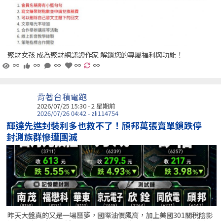
聚財女孩 成為聚財網認證作家 解鎖您的專屬福利與功能！
∞
∞
∞
∞
∞
背著台積電跑
2026/07/25 15:30 - 2 星期前
2026/07/26 04:42 - zli114754
輝達先進封裝利多也救不了！頎邦萬張賣單鎖跌停
封測族群慘遭團滅
昨天大盤真的又是一場噩夢，國際油價飆高，加上美國301關稅陰影