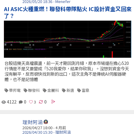
2026/05/20 18:36 - Menefer
AI ASIC火種重燃！聯發科帶隊點火 IC設計資金又回來
了？
台股這幾天高檔震盪，前一天才剛回測月線，原本市場還在擔心520
行情是不是又要變成「520我愛你，結果你砍我」。沒想到資金今天
沒有躺平，反而很快找到新的出口，這次主角不是傳統AI伺服器硬
體，也不是記憶體
華邦電
聯發科
金麗科
新唐
富鼎
4122
0
0
理財阿涵
2026/04/27 18:00 - 4 月前
2026/04/30 15:30 - 理財阿涵