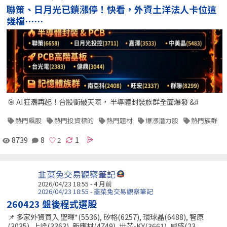
聯策、日月光已鎖漲停！快看，外資土洋法人卡位這
幾檔……
🎯 AI狂潮再起！台股衝破天際， 半導體封裝族群全面爆發 &#
熱門飆股
熱門投資標的
熱門題材
爆漲潛力股
熱門族群
8739
8
1
韭菜兔交易觀察筆記
2026/04/23 18:55 - 4 月前
2026/04/23 18:55 - 韭菜兔交易觀察筆記
260423 盤後程式選股
📌 多家外資買入 聖暉*(5536), 矽格(6257), 環球晶(6488), 智原
(3035), 上詮(3363), 新應材(4749), 世芯-KY(3661), 威盛(23