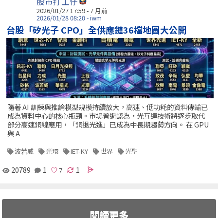
股市打工仔
2026/01/27 17:59 - 7 月前
2026/01/28 08:20 - iwm
台股「矽光子 CPO」全供應鏈36檔地圖大公開
隨著 AI 訓練與推論模型規模持續放大，高速、低功耗的資料傳輸已
成為資料中心的核心瓶頸。市場普遍認為，光互連技術將逐步取代
部分高速銅線應用，「銅退光進」已成為中長期趨勢方向。 在 GPU
與 A
波若威
光環
IET-KY
世界
光聖
20789
1
1
閱讀更多