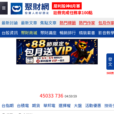
犀利股神8月賽
註冊完成任務拿100點
最新討論
最新文章
焦點文章
熱門標籤
熱門作家
包月作
台股資訊
聚財商城
聚財講座
暢銷排行
精裝套書
影音教
發
文
換稿費
45033
736
04:59:59
台指期
台積電
期貨
華邦電
選擇權
大盤
活動優惠
技術