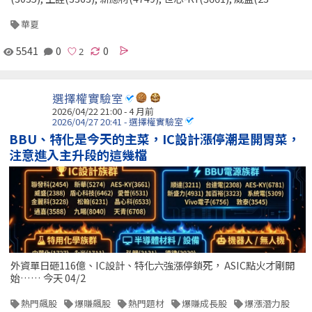
華夏
5541
0
0
選擇權實驗室
2026/04/22 21:00 - 4 月前
2026/04/27 20:41 - 選擇權實驗室
BBU、特化是今天的主菜，IC設計漲停潮是開胃菜，
注意進入主升段的這幾檔
外資單日砸116億、IC設計、特化六強漲停鎖死， ASIC點火才剛開
始…… 今天 04/2
熱門飆股
爆賺飆股
熱門題材
爆賺成長股
爆漲潛力股