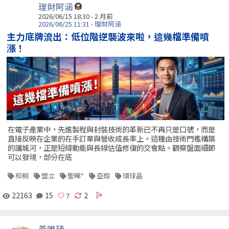
理財阿涵
2026/06/15 18:30 - 2 月前
2026/06/25 11:31 - 理財阿涵
主力底牌流出：低位階逆襲波來啦，這幾檔準備噴
漲！
在電子產業中，先進製程與封裝技術的革新已不再只是口號，而是
直接反映在企業的在手訂單與營收成長率上。這種由技術門檻構築
的護城河，正是短線動能與長線估值修復的交會點。觀察盤面細節
可以發現，部分在底
和桐
盟立
聖暉*
亞翔
環球晶
22163
15
2