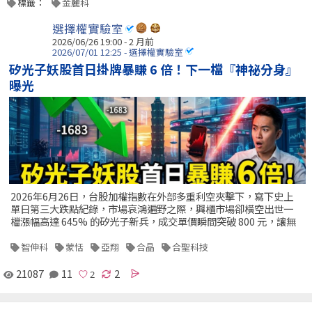
標籤：
金麗科
選擇權實驗室
2026/06/26 19:00 - 2 月前
2026/07/01 12:25 - 選擇權實驗室
矽光子妖股首日掛牌暴賺 6 倍！下一檔『神祕分身』
曝光
2026年6月26日，台股加權指數在外部多重利空夾擊下，寫下史上
單日第三大跌點紀錄，市場哀鴻遍野之際，興櫃市場卻橫空出世一
檔漲幅高達 645% 的矽光子新兵，成交單價瞬間突破 800 元，讓無
智伸科
蒙恬
亞翔
合晶
合聖科技
21087
11
2