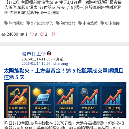
【1/20】台股盤前關注焦點 🔥 今天1/19(週一)盤中精彩嗎?投資長
告訴你:精彩到爆表! 各位朋友,今天1/19(週一)台股真的是熱鬧滾滾
啊!你要知道,這就是我一直強調
熱門飆股
熱門投資標的
熱門題材
市場熱點
股市熱聞
24600
1
2
股市打工仔
2026/01/14 11:05 - 7 月前
2026/01/14 12:56 - shareing
太陽能點火、土方變黃金！這 5 檔股票成交量爆棚且
連漲 5 天
昨日1/13台股加權指數收在 30,707 點，大盤在高檔震盪，但許多投
資朋友可能發現，手中的股票不動，別人的股票卻一直在飛？打工