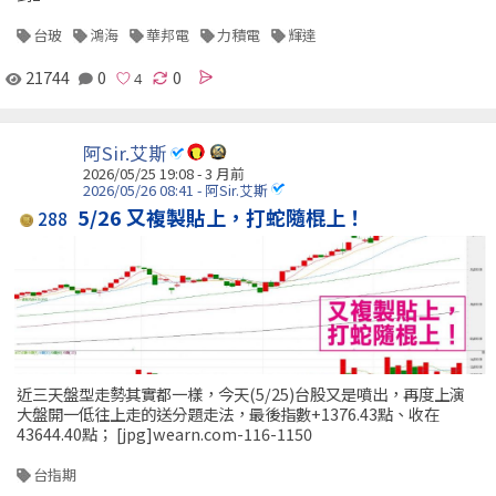
台玻
鴻海
華邦電
力積電
輝達
21744
0
0
阿Sir.艾斯
2026/05/25 19:08 - 3 月前
2026/05/26 08:41 - 阿Sir.艾斯
5/26 又複製貼上，打蛇隨棍上！
288
近三天盤型走勢其實都一樣，今天(5/25)台股又是噴出，再度上演
大盤開一低往上走的送分題走法，最後指數+1376.43點、收在
43644.40點； [jpg]wearn.com-116-1150
台指期