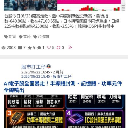
台股今日(6/23)開高走低、盤中再度刷新歷史新高，最後指
數-640.86點、收在47100.65點；日本與韓國股市同步重挫，日經
225指數暴跌超過2500點、收跌-3.55%；韓國KOSPI指數盤中
期貨
當沖
台指期
2008
7
5
1
0
股市打工仔
2026/06/22 18:45 - 2 月前
2026/06/22 18:45 - 股市打工仔
AI電子股全面暴走！半導體封測、記憶體、功率元件
全線噴出