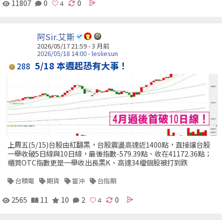
11807
0
0
阿Sir.艾斯
2026/05/17 21:59 - 3 月前
2026/05/18 14:00 - lesliesun
5/18 本週起恐有大事！
288
上周五(5/15)台股由紅翻黑，台股震盪高達近1400點，直接讓台股
一舉收破5日線與10日線，最後指數-579.39點、收在41172.36點；
櫃買OTC指數更是一舉收出長黑K、高達34檔個股被打到跌
台積電
期貨
當沖
台指期
2565
11
10
2
0