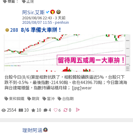
標籤：
正達
阿Sir.艾斯
2026/08/06 22:43 - 3 天前
2026/08/07 11:55 - penhsin
8/6 準備大車拼！
288
台股今日(8/6)算是相對抗跌了，相較韓股續跌逼近5%，台股只下
跌不到-0.5%，最後指數-214.90點、收在44396.70點；今日靠鴻海
與台達電穩盤，指數持續站穩月線； [jpg]wear
東和鋼鐵
期貨
當沖
台指期
2554
10
10
4
0
理財阿涵