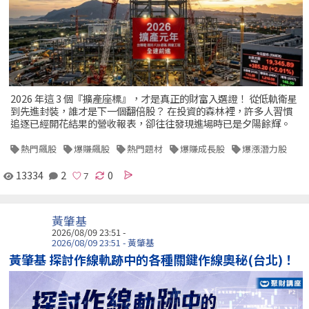
2026 年這 3 個『擴產座標』，才是真正的財富入選證！ 從低軌衛星
到先進封裝，誰才是下一個翻倍股？ 在投資的森林裡，許多人習慣
追逐已經開花結果的營收報表，卻往往發現進場時已是夕陽餘輝。
熱門飆股
爆賺飆股
熱門題材
爆賺成長股
爆漲潛力股
13334
2
0
黃肇基
2026/08/09 23:51 -
2026/08/09 23:51 - 黃肇基
黃肇基 探討作線軌跡中的各種關鍵作線奧秘(台北)！