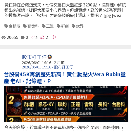
黃仁勳在台灣這幾天，七個交易日大盤狂漲 3290 點，漲到連中研院
都出來喊話，提醒大家要小心過熱。但說實話，對於追求短線獲利
的投機客來說，「過熱」才是賺錢的最佳溫床，對吧？ [jpg]wea
台積電
聯發科
正達
群創
鈦昇
20655
0
2
股市打工仔
2026/06/01 19:16 - 2 月前
2026/06/01 19:16 - 股市打工仔
台股衝45K再創歷史新高！黃仁勳點火Vera Rubin量
產 老AI、記憶體、P
今天的台股，老實說已經不是單純漲多不漲多的問題，而是整個市