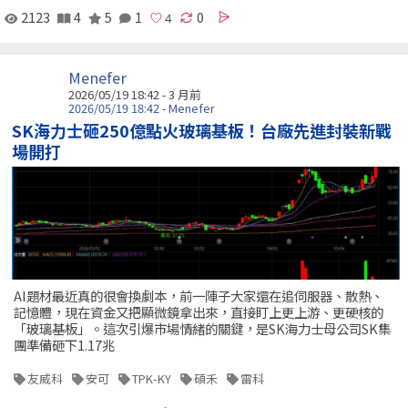
2123
4
5
1
0
Menefer
2026/05/19 18:42 - 3 月前
2026/05/19 18:42 - Menefer
SK海力士砸250億點火玻璃基板！台廠先進封裝新戰
場開打
AI題材最近真的很會換劇本，前一陣子大家還在追伺服器、散熱、
記憶體，現在資金又把顯微鏡拿出來，直接盯上更上游、更硬核的
「玻璃基板」。這次引爆市場情緒的關鍵，是SK海力士母公司SK集
團準備砸下1.17兆
友威科
安可
TPK-KY
碩禾
雷科