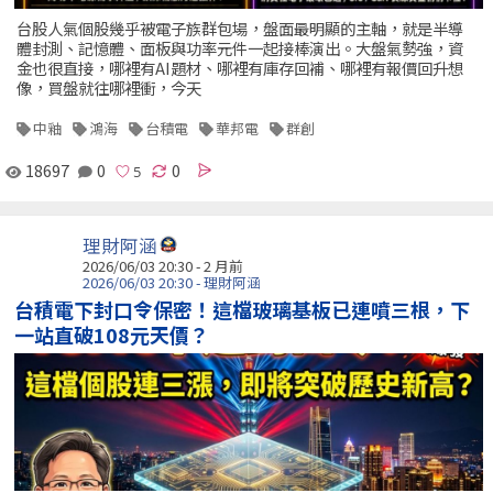
台股人氣個股幾乎被電子族群包場，盤面最明顯的主軸，就是半導
體封測、記憶體、面板與功率元件一起接棒演出。大盤氣勢強，資
金也很直接，哪裡有AI題材、哪裡有庫存回補、哪裡有報價回升想
像，買盤就往哪裡衝，今天
中釉
鴻海
台積電
華邦電
群創
18697
0
0
理財阿涵
2026/06/03 20:30 - 2 月前
2026/06/03 20:30 - 理財阿涵
台積電下封口令保密！這檔玻璃基板已連噴三根，下
一站直破108元天價？