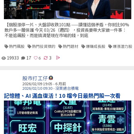
【個股漲停一片、大盤卻收跌101點 ——讀懂這個矛盾，你就比90%
散戶多一層保護 今天 03/26（週四），投資長要帶大家做一件事：
不是追飆股，而是搞清楚現在市場的錢，到底
熱門飆股
熱門投資標的
熱門題材
爆賺成長股
爆漲潛力股
19933
17
3
股市打工仔
2026/02/09 19:05 - 6 月前
2026/02/10 09:30 - 沒買過台積電
記憶體、AI 滿血復活！10 檔今日最熱門股一次看