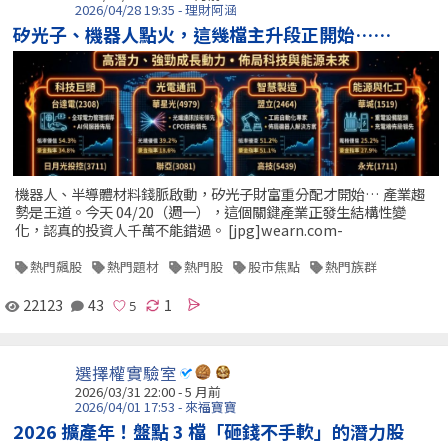
2026/04/28 19:35 - 理財阿涵
矽光子、機器人點火，這幾檔主升段正開始……
機器人、半導體材料錢脈啟動，矽光子財富重分配才開始… 產業趨
勢是王道。今天 04/20（週一），這個關鍵產業正發生結構性變
化，認真的投資人千萬不能錯過。 [jpg]wearn.com-
熱門飆股
熱門題材
熱門股
股市焦點
熱門族群
22123
43
1
選擇權實驗室
2026/03/31 22:00 - 5 月前
2026/04/01 17:53 - 來福寶寶
2026 擴產年！盤點 3 檔「砸錢不手軟」的潛力股