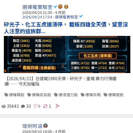
選擇權實驗室
2026/04/20 21:00 - 4 月前
2026/04/24 17:54 - 選擇權實驗室
矽光子、化工五虎搶漲停， 載板四雄全天價，留意沒
人注意的這族群...
【2026/04/21】台達電1980天價、矽光子、重電 暴力行情繼
續…… 今天加權指
爆賺飆股
爆賺成長股
爆漲潛力股
爆賺攻略
爆賺選股
35643
33
1
理財阿涵
2026/04/20 18:00 - 4 月前