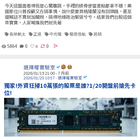
今天這盤面看得我是心驚膽跳，手裡的排骨便當差點都拿不穩！美
國那位川普投顧又在搞事情，說什麼要買格陵蘭沒有回頭路，甚至
還喊話不賣就加關稅，搞得地緣政治緊張兮兮。結果我們台股這個
乖寶寶，人家喊燒我們就先著
長榮航太
正達
中光電
龍德造船
邑錡
5864
0
0
選擇權實驗室
2026/01/19 21:00 - 7 月前
2026/01/20 10:57 - 選擇權實驗室
獨家!外資狂掃10萬張的股票是誰?1/20開盤前搶先卡
位!