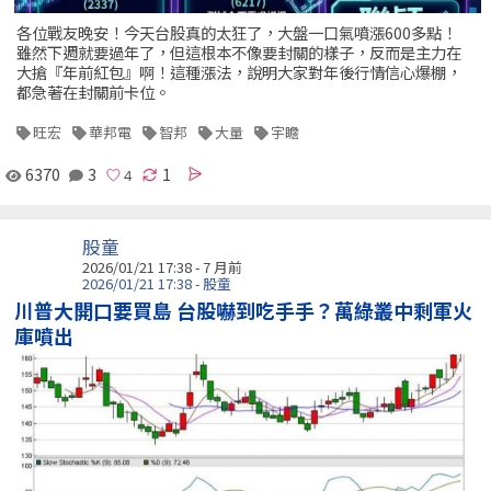
各位戰友晚安！今天台股真的太狂了，大盤一口氣噴漲600多點！
雖然下週就要過年了，但這根本不像要封關的樣子，反而是主力在
大搶『年前紅包』啊！這種漲法，說明大家對年後行情信心爆棚，
都急著在封關前卡位。
旺宏
華邦電
智邦
大量
宇瞻
6370
3
1
股童
2026/01/21 17:38 - 7 月前
2026/01/21 17:38 - 股童
川普大開口要買島 台股嚇到吃手手？萬綠叢中剩軍火
庫噴出