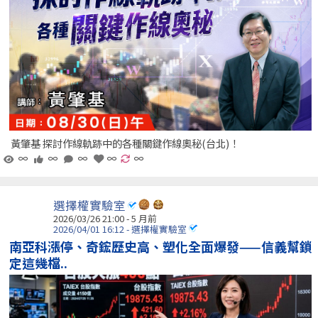
黃肇基 探討作線軌跡中的各種關鍵作線奧秘(台北)！
∞
∞
∞
∞
∞
選擇權實驗室
2026/03/26 21:00 - 5 月前
2026/04/01 16:12 - 選擇權實驗室
南亞科漲停、奇鋐歷史高、塑化全面爆發——信義幫鎖
定這幾檔..