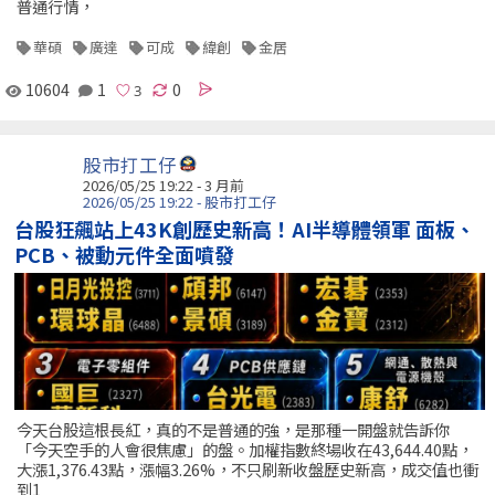
普通行情，
華碩
廣達
可成
緯創
金居
10604
1
0
股市打工仔
2026/05/25 19:22 - 3 月前
2026/05/25 19:22 - 股市打工仔
台股狂飆站上43K創歷史新高！AI半導體領軍 面板、
PCB、被動元件全面噴發
今天台股這根長紅，真的不是普通的強，是那種一開盤就告訴你
「今天空手的人會很焦慮」的盤。加權指數終場收在43,644.40點，
大漲1,376.43點，漲幅3.26%，不只刷新收盤歷史新高，成交值也衝
到1