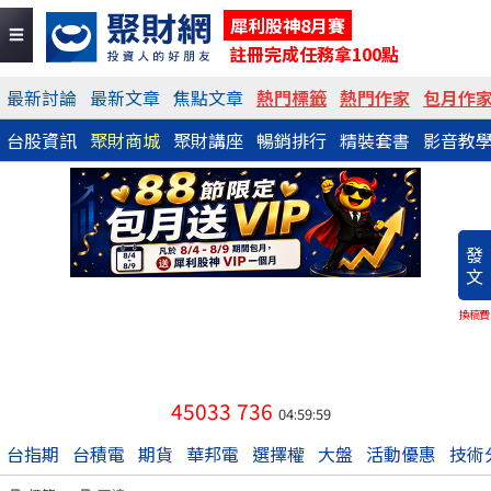
犀利股神8月賽
註冊完成任務拿100點
最新討論
最新文章
焦點文章
熱門標籤
熱門作家
包月作
台股資訊
聚財商城
聚財講座
暢銷排行
精裝套書
影音教
發
文
換稿費
45033
736
04:59:59
台指期
台積電
期貨
華邦電
選擇權
大盤
活動優惠
技術