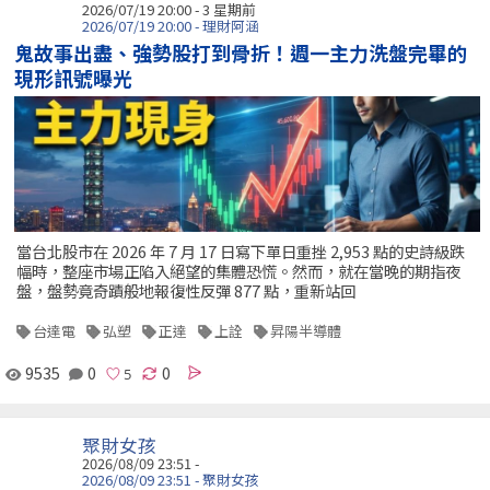
2026/07/19 20:00 - 3 星期前
2026/07/19 20:00 - 理財阿涵
鬼故事出盡、強勢股打到骨折！週一主力洗盤完畢的
現形訊號曝光
當台北股市在 2026 年 7 月 17 日寫下單日重挫 2,953 點的史詩級跌
幅時，整座市場正陷入絕望的集體恐慌。然而，就在當晚的期指夜
盤，盤勢竟奇蹟般地報復性反彈 877 點，重新站回
台達電
弘塑
正達
上詮
昇陽半導體
9535
0
0
聚財女孩
2026/08/09 23:51 -
2026/08/09 23:51 - 聚財女孩