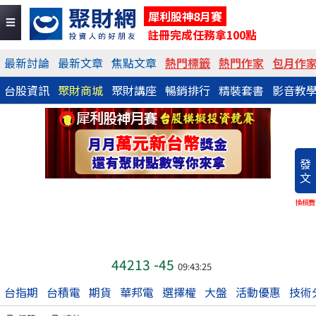
犀利股神8月賽
註冊完成任務拿100點
最新討論
最新文章
焦點文章
熱門標籤
熱門作家
包月作
台股資訊
聚財商城
聚財講座
暢銷排行
精裝套書
影音教
發
文
換稿費
44213
-45
09:43:25
台指期
台積電
期貨
華邦電
選擇權
大盤
活動優惠
技術