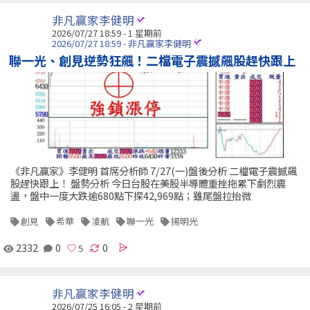
非凡贏家李健明
2026/07/27 18:59 - 1 星期前
2026/07/27 18:59 - 非凡贏家李健明
聯一光、創見逆勢狂飆！二檔電子震撼飆股趕快跟上
《非凡贏家》李健明 首席分析師 7/27(一)盤後分析 二檔電子震撼飆
股趕快跟上！ 盤勢分析 今日台股在美股半導體重挫拖累下劇烈震
盪，盤中一度大跌逾680點下探42,969點；雖尾盤拉抬微
創見
希華
凌航
聯一光
揚明光
2332
0
0
非凡贏家李健明
2026/07/25 16:05 - 2 星期前