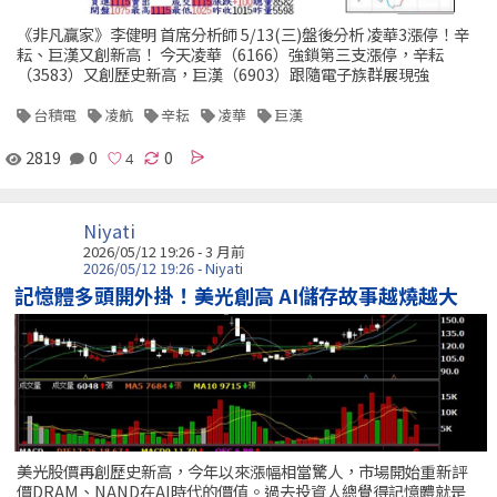
《非凡贏家》李健明 首席分析師 5/13(三)盤後分析 凌華3漲停！辛
耘、巨漢又創新高！ 今天凌華（6166）強鎖第三支漲停，辛耘
（3583）又創歷史新高，巨漢（6903）跟隨電子族群展現強
台積電
凌航
辛耘
凌華
巨漢
2819
0
0
Niyati
2026/05/12 19:26 - 3 月前
2026/05/12 19:26 - Niyati
記憶體多頭開外掛！美光創高 AI儲存故事越燒越大
美光股價再創歷史新高，今年以來漲幅相當驚人，市場開始重新評
價DRAM、NAND在AI時代的價值。過去投資人總覺得記憶體就是