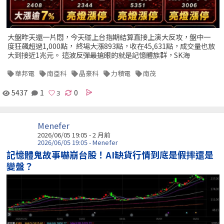
大盤昨天還一片悶，今天碰上台指期結算直接上演大反攻，盤中一
度狂飆超過1,000點， 終場大漲893點，收在45,631點，成交量也放
大到接近1兆元。 這波反彈最搶眼的就是記憶體族群，SK海
華邦電
南亞科
晶豪科
力積電
南茂
5437
1
0
Menefer
2026/06/05 19:05 - 2 月前
2026/06/05 19:05 - Menefer
記憶體鬼故事嚇崩台股！AI缺貨行情到底是假摔還是
變盤？