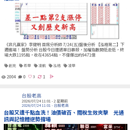
《非凡贏家》李健明 首席分析師 7/24(五)盤後分析 【泓格第二】下
週進場！ 盤勢分析 台股今日遭遇單日暴殺，加權指數開低走低，終
場大跌1195點，收在43654點，不僅爆出約9471億
創見
希華
凌航
泓格
凌華
2004
0
1
台股老高
2026/07/24 11:01 - 2 星期前
2026/07/24 11:01 - 台股老高
台股又遭千點血洗！油價破百、關稅生效夾擊 光通
訊與記憶體逆勢撐場