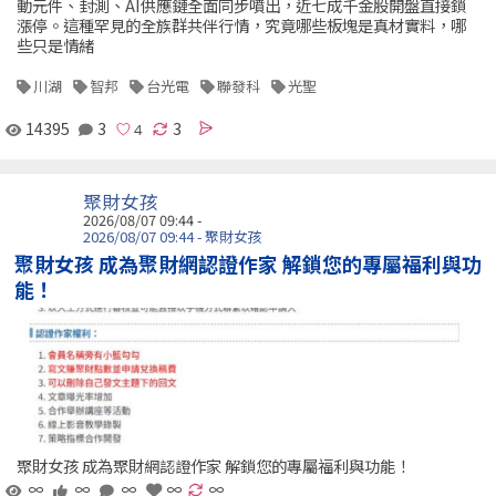
動元件、封測、AI供應鏈全面同步噴出，近七成千金股開盤直接鎖
漲停。這種罕見的全族群共伴行情，究竟哪些板塊是真材實料，哪
些只是情緒
川湖
智邦
台光電
聯發科
光聖
14395
3
3
聚財女孩
2026/08/07 09:44 -
2026/08/07 09:44 - 聚財女孩
聚財女孩 成為聚財網認證作家 解鎖您的專屬福利與功
能！
聚財女孩 成為聚財網認證作家 解鎖您的專屬福利與功能！
∞
∞
∞
∞
∞