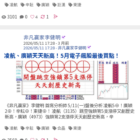
凌航
辛耘
廣穎
巨漢
東捷
3101
0
1
非凡贏家李健明
2026/05/11 17:28 - 3 月前
2026/05/11 17:28 - 非凡贏家李健明
凌航、廣穎天天新高！5月電子飆股最後買點！
《非凡贏家》李健明 首席分析師 5/11(一)盤後分析 凌航5⊕！廣穎
2⊕！辛耘⊕！東捷⊕！ 凌航（3135）跳空強鎖第5支漲停又創歷史
新高，廣穎（4973）強鎖第2支漲停天天創歷史新高，辛
凌航
辛耘
廣穎
合晶
東捷
3569
0
1