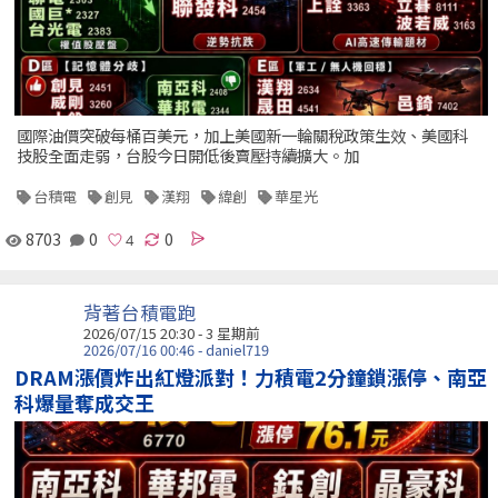
國際油價突破每桶百美元，加上美國新一輪關稅政策生效、美國科
技股全面走弱，台股今日開低後賣壓持續擴大。加
台積電
創見
漢翔
緯創
華星光
8703
0
0
背著台積電跑
2026/07/15 20:30 - 3 星期前
2026/07/16 00:46 - daniel719
DRAM漲價炸出紅燈派對！力積電2分鐘鎖漲停、南亞
科爆量奪成交王