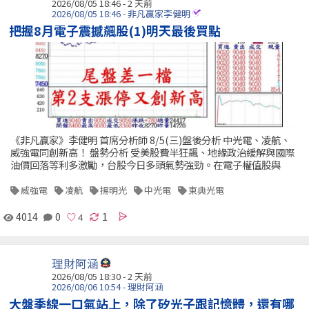
2026/08/05 18:46 - 2 天前
2026/08/05 18:46 - 非凡贏家李健明
把握8月電子震撼飆股(1)明天最後買點
《非凡贏家》李健明 首席分析師 8/5(三)盤後分析 中光電、凌航、
威強電同創新高！ 盤勢分析 受美股費半狂飆、地緣政治緩解與國際
油價回落等利多激勵，台股今日多頭氣勢強勁。在電子權值股與
威強電
凌航
揚明光
中光電
東典光電
4014
0
1
理財阿涵
2026/08/05 18:30 - 2 天前
2026/08/06 10:54 - 理財阿涵
大盤季線一口氣站上，除了矽光子跟記憶體，還有哪