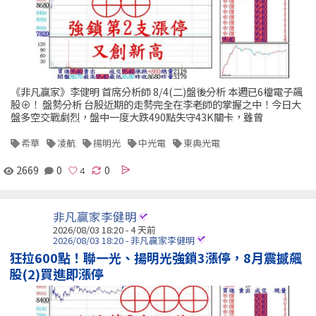
《非凡贏家》李健明 首席分析師 8/4(二)盤後分析 本週已6檔電子飆
股⊕！ 盤勢分析 台股近期的走勢完全在李老師的掌握之中！今日大
盤多空交戰劇烈，盤中一度大跌490點失守43K關卡，雖曾
希華
凌航
揚明光
中光電
東典光電
2669
0
0
非凡贏家李健明
2026/08/03 18:20 - 4 天前
2026/08/03 18:20 - 非凡贏家李健明
狂拉600點！聯一光、揚明光強鎖3漲停，8月震撼飆
股(2)買進即漲停