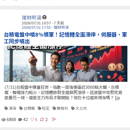
理財阿涵
2026/07/31 10:57 - 7 天前
2026/07/31 17:55 - 理財阿涵
台積電盤中噴8%領軍！記憶體全面漲停，伺服器、軍
工同步噴出
(7/31)台股盤中爆量狂奔，指數一度強彈逼近3000點大關，台積
電、聯電接力點火，記憶體族群全面鎖死漲停。這波盤中攻勢究竟
是曇花一現，還是主力布局才剛開始？現在卡位還來得及嗎？ [jp
鴻海
台積電
旺宏
聯發科
大立光
6868
42
2