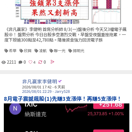
《非凡贏家》李健明 首席分析師 8/3(一)盤後分析 今天又3檔電子飆
股⊕！ 盤勢分析 今日台股多空激烈交戰，早盤受夜盤重挫拖累，一
度下殺逾300點至42,780點。隨後資金強力回流電子族
希華
欣興
凌航
聯一光
揚明光
2211
0
0
非凡贏家李健明
2026/08/01 17:42 - 6 天前
2026/08/01 22:29 - Jarry528
8月電子震撼飆股(1)先賺3支漲停！再賺5支漲停！