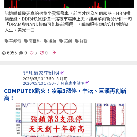
記憶體這幾天真的很像坐雲霄飛車，前面才因為AI伺服器、HBM排
擠產能、DDR4缺貨漲價一路被市場捧上天，結果華爾街分析師一句
「DRAM與NAND報價可能提前觸頂」，瞬間把多頭信仰打到懷疑
人生。美光一口
華邦電
南亞科
凌航
鈺創
群聯
6055
0
0
非凡贏家李健明
2026/05/13 17:50 - 3 月前
2026/05/13 17:50 - 非凡贏家李健明
COMPUTEX點火！凌華3漲停，辛耘、巨漢再創新
高！