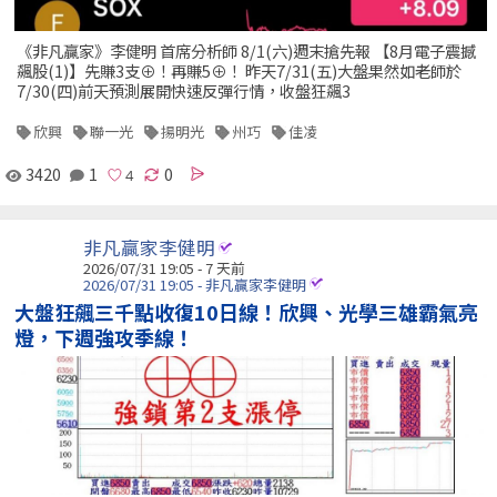
《非凡贏家》李健明 首席分析師 8/1(六)週末搶先報 【8月電子震撼
飆股(1)】先賺3支⊕！再賺5⊕！ 昨天7/31(五)大盤果然如老師於
7/30(四)前天預測展開快速反彈行情，收盤狂飆3
欣興
聯一光
揚明光
州巧
佳凌
3420
1
0
非凡贏家李健明
2026/07/31 19:05 - 7 天前
2026/07/31 19:05 - 非凡贏家李健明
大盤狂飆三千點收復10日線！欣興、光學三雄霸氣亮
燈，下週強攻季線！