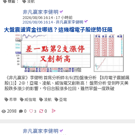
標籤：
凌航
非凡贏家李健明
2026/08/06 16:14 -
17 小時前
2026/08/06 16:14 - 非凡贏家李健明
大盤震盪資金往哪逃？這幾檔電子股逆勢狂飆
《非凡贏家》李健明 首席分析師 8/6(四)盤後分析 【8月電子震撼飆
股(1)】2⊕！亞電、凌航、威強電又創新高！ 盤勢分析 受到昨天美
股跌多漲少的影響，今日台股漲多拉回，雖然早盤一度跌破
希華
威強電
凌航
亞電
2098
0
0
非凡贏家李健明