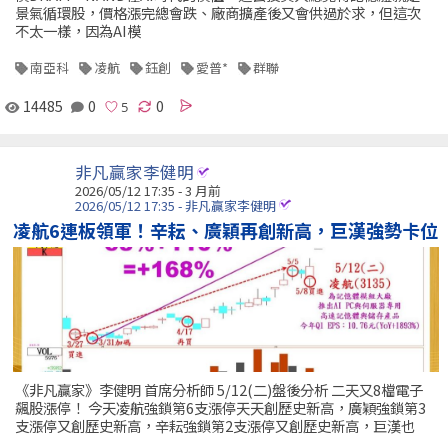
景氣循環股，價格漲完總會跌、廠商擴產後又會供過於求，但這次
不太一樣，因為AI模
南亞科
凌航
鈺創
愛普*
群聯
14485
0
0
非凡贏家李健明
2026/05/12 17:35 - 3 月前
2026/05/12 17:35 - 非凡贏家李健明
凌航6連板領軍！辛耘、廣穎再創新高，巨漢強勢卡位
《非凡贏家》李健明 首席分析師 5/12(二)盤後分析 二天又8檔電子
飆股漲停！ 今天凌航強鎖第6支漲停天天創歷史新高，廣穎強鎖第3
支漲停又創歷史新高，辛耘強鎖第2支漲停又創歷史新高，巨漢也