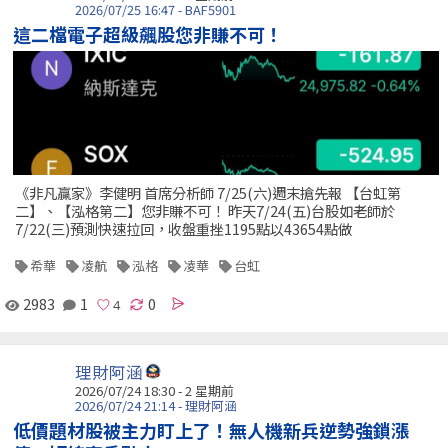
2026/07/25 16:47 - BAF5901
這二檔電子超級飆股您非賺不可！
《非凡贏家》李健明 首席分析師 7/25(六)週末搶先報 【台虹第
二】、【泓格第二】您非賺不可！ 昨天7/24(五)台股如老師於
7/22(三)預測快速拉回，收盤重挫1195點以43654點做
希華
凌航
泓格
凌華
台虹
2983
1
0
理財阿涵
2026/07/24 18:30 - 2 星期前
2026/07/24 21:14 - 理財阿涵
低價題材股被主力盯上了！無人機新兵逆勢強鎖漲