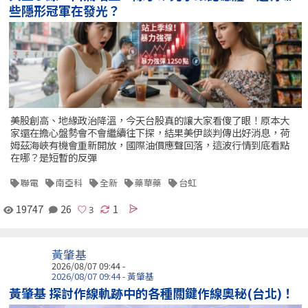
些隱形冠軍在發光？
美股創高、地緣政治降溫，今天台股真的讓大家看傻了眼！原本大
家還在擔心盤勢會不會繼續往下探，結果美伊談判傳出好消息，荷
姆茲海峽有機會重新開放，國際油價應聲回落，這波行情到底看點
在哪？是短暫的反彈
聯電
南亞科
全新
藥華藥
台虹
19747
26
1
黃肇基
2026/08/07 09:44 -
2026/08/07 09:44 - 黃肇基
黃肇基 探討作線軌跡中的各種關鍵作線奧秘(台北)！