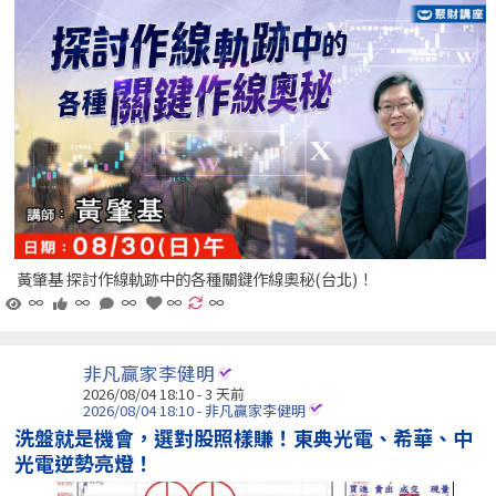
黃肇基 探討作線軌跡中的各種關鍵作線奧秘(台北)！
∞
∞
∞
∞
∞
非凡贏家李健明
2026/08/04 18:10 - 3 天前
2026/08/04 18:10 - 非凡贏家李健明
洗盤就是機會，選對股照樣賺！東典光電、希華、中
光電逆勢亮燈！