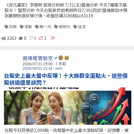
《非凡贏家》李健明 首席分析師 7/31(五)盤後分析 今天7檔電子飆
股⊕！ 盤勢分析 今天台股果然如老師昨日7/30(四)於盤後節目中預
測展開快速反彈行情，收盤狂飆3186點以43119
欣興
凌航
聯一光
揚明光
佳凌
2263
0
1
選擇權實驗室
2026/07/31 19:00 - 7 天前
2026/08/01 15:18 - iwm
台股史上最大盤中反彈！十大族群全面點火，這些個
股該追還是該閃？
台股今日狂噴近3,000點，改寫盤中史上最大漲點紀錄，記憶體、被