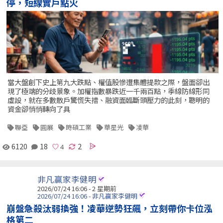
停，短線實戶點火
當大盤創下史上第九大跌點、權值股慘遭集體提款之際，盤面卻出
現了極端的分歧景象。加權指數暴跌近一千兩百點，季線防線形同
虛設，就在多數散戶驚慌失措、融資面臨斷頭壓力的此刻，聰明的
資金卻悄悄轉向了具
聯亞
圓展
時碩工業
華星光
凌華
6120
18
2
非凡贏家李健明
2026/07/24 16:06 - 2 星期前
2026/07/24 16:06 - 非凡贏家李健明
崩盤急殺汰弱換強！凌華逆勢狂飆，立刻帶你卡位泓
格第二