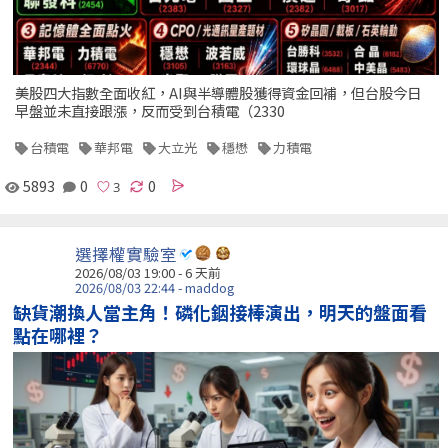
美股四大指數全面收紅，AI與半導體股獲得資金回補，但台股今日
早盤並未直接跟漲，反而受到台積電（2330
台積電
華邦電
大立光
穩懋
力積電
5893
0
0
選擇權實驗室
2026/08/03 19:00 - 6 天前
2026/08/03 22:44 - maddog
缺貨潮換人當主角！磷化銦接棒演出，明天的盤面看
點在哪裡？