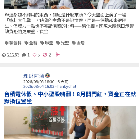
輝達都嫌不夠用的東西，到底是什麼來頭？今天盤面上演了一場
「搶料大作戰」，缺貨的主角不是記憶體，而是一個聽起來很陌
生、但威力一點也不輸記憶體的材料——磷化銦。國際大廠親口示警
缺貨恐怕更嚴重，資金
聯發科
全新
聯亞
光聖
金居
21263
1
2
理財阿涵
2026/08/03 18:30 - 6 天前
2026/08/04 16:03 - hankychat
台積電休假、中小型股嗨翻！8月開門紅，資金正在默
默換位置坐