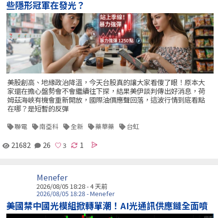
些隱形冠軍在發光？
美股創高、地緣政治降溫，今天台股真的讓大家看傻了眼！原本大
家還在擔心盤勢會不會繼續往下探，結果美伊談判傳出好消息，荷
姆茲海峽有機會重新開放，國際油價應聲回落，這波行情到底看點
在哪？是短暫的反彈
聯電
南亞科
全新
藥華藥
台虹
21682
26
1
Menefer
2026/08/05 18:28 - 4 天前
2026/08/05 18:28 - Menefer
美國禁中國光模組掀轉單潮！AI光通訊供應鏈全面噴