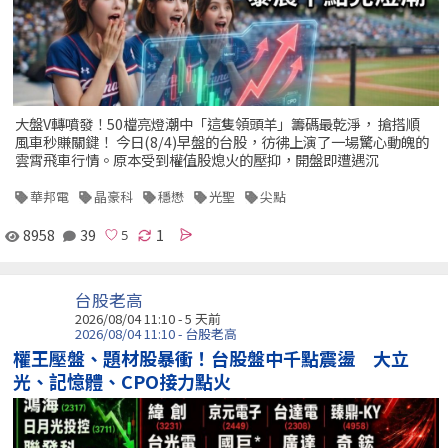
大盤V轉噴發！50檔亮燈潮中「這隻領頭羊」籌碼最乾淨， 搶搭順
風車秒賺關鍵！ 今日(8/4)早盤的台股，彷彿上演了一場驚心動魄的
雲霄飛車行情。原本受到權值股熄火的壓抑，開盤即遭遇沉
華邦電
晶豪科
穩懋
光聖
尖點
8958
39
1
台股老高
2026/08/04 11:10 - 5 天前
2026/08/04 11:10 - 台股老高
權王壓盤、題材股暴衝！台股盤中千點震盪 大立
光、記憶體、CPO接力點火