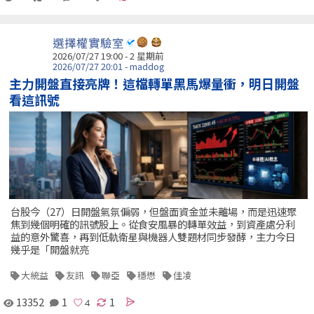
選擇權實驗室
2026/07/27 19:00 - 2 星期前
2026/07/27 20:01 - maddog
主力開盤直接亮牌！這檔轉單黑馬爆量衝，明日開盤
看這訊號
台股今（27）日開盤氣氛偏弱，但盤面資金並未離場，而是迅速聚
焦到幾個明確的訊號股上。從食安風暴的轉單效益，到資產處分利
益的意外驚喜，再到低軌衛星與機器人雙題材同步發酵，主力今日
幾乎是「開盤就亮
大統益
友訊
聯亞
穩懋
佳凌
13352
1
1