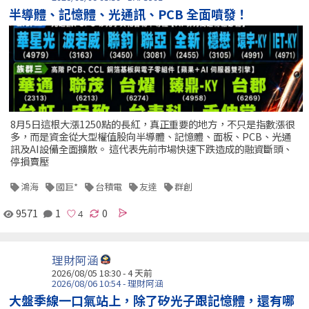
半導體、記憶體、光通訊、PCB 全面噴發！
8月5日這根大漲1250點的長紅，真正重要的地方，不只是指數漲很
多，而是資金從大型權值股向半導體、記憶體、面板、PCB、光通
訊及AI設備全面擴散。 這代表先前市場快速下跌造成的融資斷頭、
停損賣壓
鴻海
國巨*
台積電
友達
群創
9571
1
0
理財阿涵
2026/08/05 18:30 - 4 天前
2026/08/06 10:54 - 理財阿涵
大盤季線一口氣站上，除了矽光子跟記憶體，還有哪