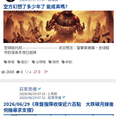
空方幻想了多少年了 能成真嗎?
空頭烏托邦----------------------- 末日預言：當繁華謝幕，全球股
市的漫長冬夜已經降
聯電
國巨*
台積電
穩懋
群創
2668
0
0
莊家思維
2026/06/29 07:32 - 2 月前
2026/06/29 07:32 - 莊家思維
2026/06/29《夜盤強彈收復近六百點 大跌破月線後
伺機尋求支撐》