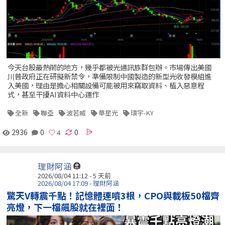
今天台股最熱鬧的地方，幾乎都被光通訊族群包辦。市場傳出美國
川普政府正在研擬新禁令，準備限制中國製造的新型光收發模組進
入美國，理由是擔心相關設備可能被用來竊取資料、植入惡意程
式，甚至干擾AI資料中心運作
全新
聯亞
波若威
華星光
環宇-KY
2936
0
0
理財阿涵
2026/08/04 11:12 - 5 天前
2026/08/04 17:09 - 理財阿涵
驚天V轉震千點！記憶體連噴3根，CPO與載板50檔齊
亮燈，下一檔飆股就在裡面！