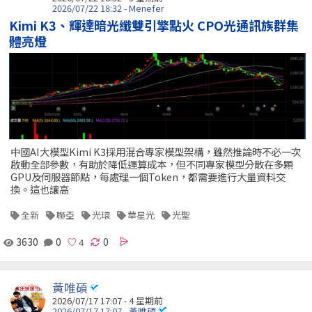
2026/07/22 18:32 - Menefer
Kimi K3、輝達暗光纖雙引擎點火 CPO光通訊族群集
體亮燈
中國AI大模型Kimi K3採用混合專家模型架構，雖然推論時不必一次
啟動全部參數，有助於降低運算成本，但不同專家模型分散在多顆
GPU及伺服器節點，每處理一個Token，都需要進行大量資料交
換。這也讓高
全新
聯亞
光環
華星光
光聖
3630
0
0
黃唯碩
2026/07/17 17:07 - 4 星期前
2026/07/17 17:07 - 黃唯碩