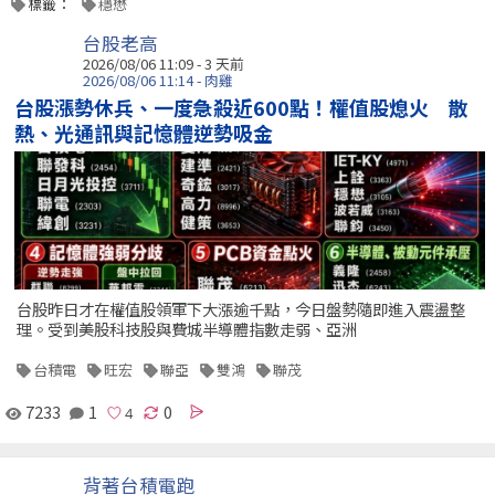
標籤：
穩懋
台股老高
2026/08/06 11:09 - 3 天前
2026/08/06 11:14 - 肉雞
台股漲勢休兵、一度急殺近600點！權值股熄火 散
熱、光通訊與記憶體逆勢吸金
台股昨日才在權值股領軍下大漲逾千點，今日盤勢隨即進入震盪整
理。受到美股科技股與費城半導體指數走弱、亞洲
台積電
旺宏
聯亞
雙鴻
聯茂
7233
1
0
背著台積電跑