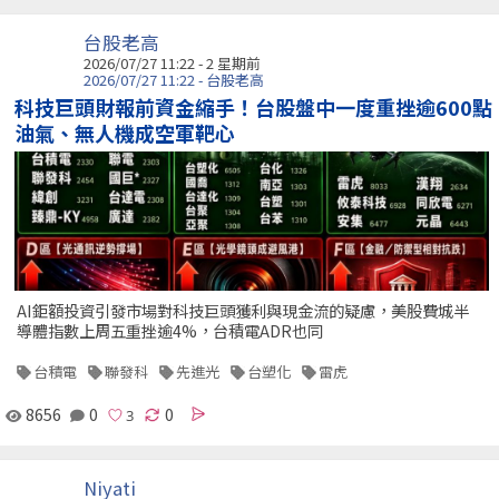
台股老高
2026/07/27 11:22 - 2 星期前
2026/07/27 11:22 - 台股老高
科技巨頭財報前資金縮手！台股盤中一度重挫逾600點
油氣、無人機成空軍靶心
AI鉅額投資引發市場對科技巨頭獲利與現金流的疑慮，美股費城半
導體指數上周五重挫逾4%，台積電ADR也同
台積電
聯發科
先進光
台塑化
雷虎
8656
0
0
Niyati