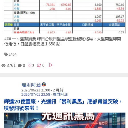
### 一、盤勢摘要 昨日台股日盤呈現重挫破底格局，大盤開盤即開
低走低，日盤震幅高達 1,658 點
2454
3761
0
0
理財阿涵
2026/06/21 21:00 - 2 月前
2026/07/01 23:58 - 理財阿涵
輝達20億蓋廠，光通訊「暴利黑馬」底部帶量突破，
噴發訊號來啦！