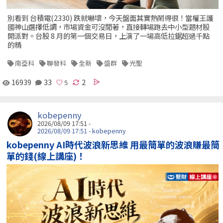
別看到 台積電(2330) 跌就嚇壞，今天盤面其實熱鬧得很！當權王護
國神山選擇低調，市場資金可沒閒著，直接轉場跑去中小型題材股
開派對。台股 8 月的第一個交易日，上演了一場高低拉鋸超過千點
的精
南亞科
聯發科
全新
盛群
光聖
16939
33
2
kobepenny
2026/08/09 17:51 -
2026/08/09 17:51 - kobepenny
kobepenny AI時代波浪新思維 用最簡單的波浪賺最簡
單的錢(線上講座)！