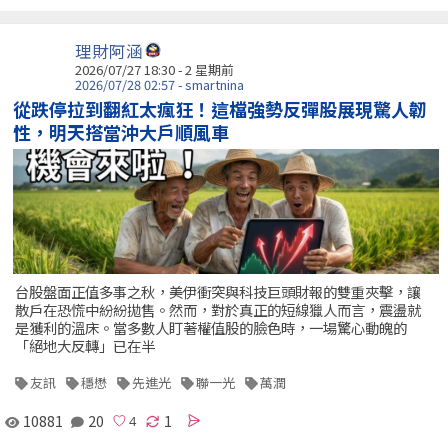
理財阿涵
2026/07/27 18:30 - 2 星期前
2026/07/28 02:57 - smartnina
從跌停拉到翻紅太瘋狂！這檔強勢反彈股展現驚人韌
性，明天搭當沖大戶順風車
台股盤面正值多事之秋，美伊衝突與科技巨頭財報的雙重夾擊，讓
散戶在恐慌中紛紛拋售。然而，對於真正的短線獵人而言，震盪就
是獲利的溫床。當多數人盯著權值股的臉色時，一場驚心動魄的
「絕地大反轉」已在半
友訊
穩懋
先進光
聯一光
萬潤
10881
20
1