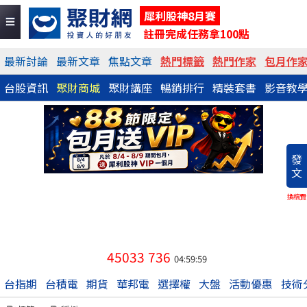
犀利股神8月賽
註冊完成任務拿100點
最新討論
最新文章
焦點文章
熱門標籤
熱門作家
包月作
台股資訊
聚財商城
聚財講座
暢銷排行
精裝套書
影音教
發
文
換稿費
45033
736
04:59:59
台指期
台積電
期貨
華邦電
選擇權
大盤
活動優惠
技術