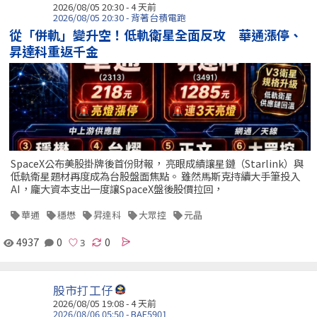
2026/08/05 20:30 - 4 天前
2026/08/05 20:30 - 背著台積電跑
從「併軌」變升空！低軌衛星全面反攻 華通漲停、
昇達科重返千金
SpaceX公布美股掛牌後首份財報， 亮眼成績讓星鏈（Starlink）與
低軌衛星題材再度成為台股盤面焦點。 雖然馬斯克持續大手筆投入
AI，龐大資本支出一度讓SpaceX盤後股價拉回，
華通
穩懋
昇達科
大眾控
元晶
4937
0
0
股市打工仔
2026/08/05 19:08 - 4 天前
2026/08/06 05:50 - BAF5901