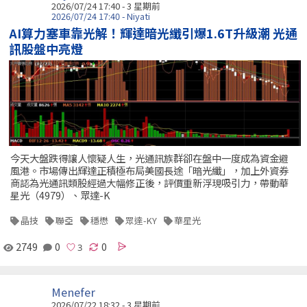
2026/07/24 17:40 - 3 星期前
2026/07/24 17:40 - Niyati
AI算力塞車靠光解！輝達暗光纖引爆1.6T升級潮 光通
訊股盤中亮燈
今天大盤跌得讓人懷疑人生，光通訊族群卻在盤中一度成為資金避
風港。市場傳出輝達正積極布局美國長途「暗光纖」，加上外資券
商認為光通訊類股經過大幅修正後，評價重新浮現吸引力，帶動華
星光（4979）、眾達-K
晶技
聯亞
穩懋
眾達-KY
華星光
2749
0
0
Menefer
2026/07/22 18:32 - 3 星期前