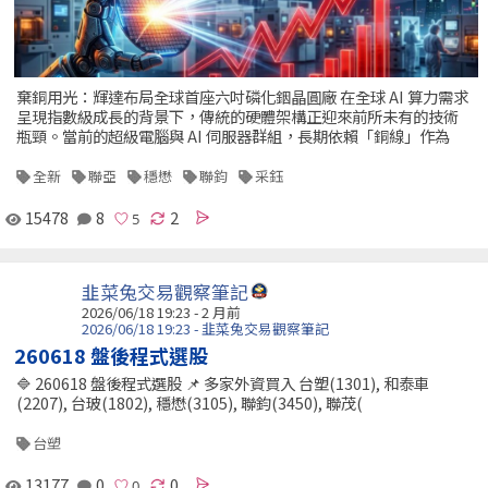
棄銅用光：輝達布局全球首座六吋磷化銦晶圓廠 在全球 AI 算力需求
呈現指數級成長的背景下，傳統的硬體架構正迎來前所未有的技術
瓶頸。當前的超級電腦與 AI 伺服器群組，長期依賴「銅線」作為
全新
聯亞
穩懋
聯鈞
采鈺
15478
8
2
韭菜兔交易觀察筆記
2026/06/18 19:23 - 2 月前
2026/06/18 19:23 - 韭菜兔交易觀察筆記
260618 盤後程式選股
🔷 260618 盤後程式選股 📌 多家外資買入 台塑(1301), 和泰車
(2207), 台玻(1802), 穩懋(3105), 聯鈞(3450), 聯茂(
台塑
13177
0
0