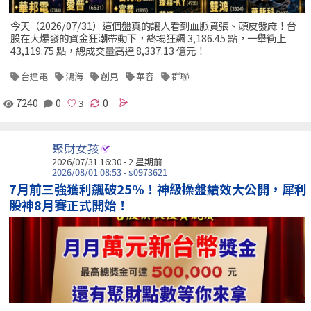
今天（2026/07/31）這個盤真的讓人看到血脈賁張、頭皮發麻！台
股在大爆發的資金狂潮帶動下，終場狂飆 3,186.45 點，一舉衝上
43,119.75 點，總成交量高達 8,337.13 億元！
台達電
鴻海
創見
華容
群聯
7240
0
0
聚財女孩
2026/07/31 16:30 - 2 星期前
2026/08/01 08:53 - s0973621
7月前三強獲利飆破25%！神級操盤績效大公開，犀利
股神8月賽正式開始！