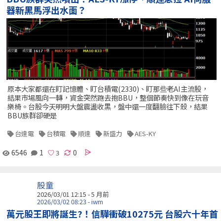
器新黑馬浮出水面？
原本大家都還在盯記憶體、盯台積電(2330)、盯那些老AI主流股，
結果市場風向一轉，資金突然跑去抱BBU，整個節奏快到像在玩音
樂椅。台股今天明明大盤震盪收黑，盤中還一度翻臉往下殺，結果
BBU族群卻硬是
台達電
台積電
順達
新盛力
AES-KY
6546
1
0
股童
2026/03/01 12:15 - 5 月前
2026/03/02 08:23 - iwm
萬元股王即將誕生?！信驊衝破10275元 台股六十年首