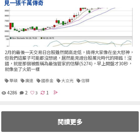
見一張千萬傳奇
2月的最後一天交易日台股雖然開高走低，搞得大家像在坐大怒神，
但我們這輩子可能都沒想過，居然能見證台股萬元時代的降臨！沒
錯，就是那個被戲稱為最強管家的信驊(5274)，早上開盤才30秒，
就像坐了火箭一樣
華碩
廣達
國泰金
大立光
信驊
4286
2
1
閱讀更多