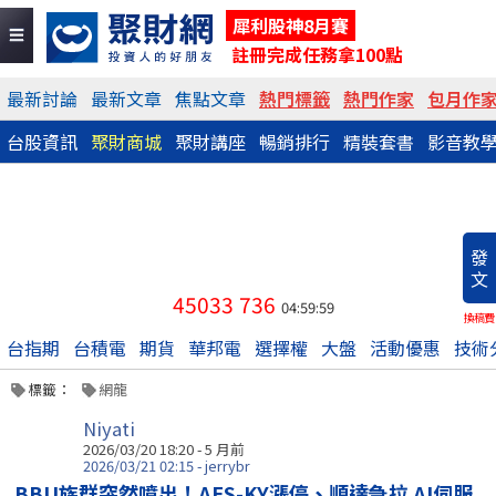
犀利股神8月賽
註冊完成任務拿100點
最新討論
最新文章
焦點文章
熱門標籤
熱門作家
包月作
台股資訊
聚財商城
聚財講座
暢銷排行
精裝套書
影音教
發
文
45033
736
04:59:59
換稿費
台指期
台積電
期貨
華邦電
選擇權
大盤
活動優惠
技術
標籤：
網龍
Niyati
2026/03/20 18:20 - 5 月前
2026/03/21 02:15 - jerrybr
BBU族群突然噴出！AES-KY漲停、順達急拉 AI伺服