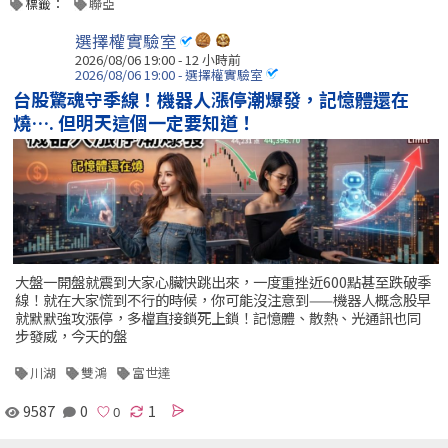
標籤：
聯亞
選擇權實驗室
2026/08/06 19:00 -
12 小時前
2026/08/06 19:00 - 選擇權實驗室
台股驚魂守季線！機器人漲停潮爆發，記憶體還在
燒…. 但明天這個一定要知道！
大盤一開盤就震到大家心臟快跳出來，一度重挫近600點甚至跌破季
線！就在大家慌到不行的時候，你可能沒注意到——機器人概念股早
就默默強攻漲停，多檔直接鎖死上鎖！記憶體、散熱、光通訊也同
步發威，今天的盤
川湖
雙鴻
富世達
9587
0
1