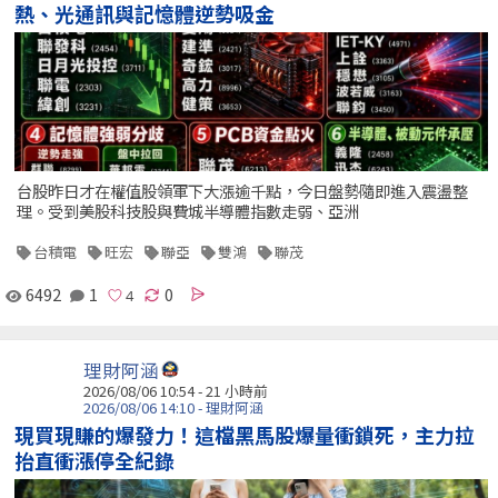
熱、光通訊與記憶體逆勢吸金
台股昨日才在權值股領軍下大漲逾千點，今日盤勢隨即進入震盪整
理。受到美股科技股與費城半導體指數走弱、亞洲
台積電
旺宏
聯亞
雙鴻
聯茂
6492
1
0
理財阿涵
2026/08/06 10:54 -
21 小時前
2026/08/06 14:10 - 理財阿涵
現買現賺的爆發力！這檔黑馬股爆量衝鎖死，主力拉
抬直衝漲停全紀錄