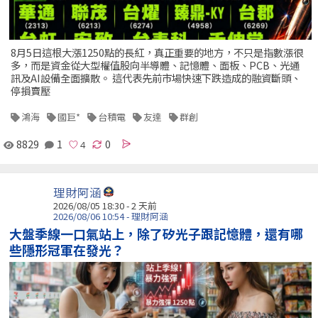
8月5日這根大漲1250點的長紅，真正重要的地方，不只是指數漲很
多，而是資金從大型權值股向半導體、記憶體、面板、PCB、光通
訊及AI設備全面擴散。 這代表先前市場快速下跌造成的融資斷頭、
停損賣壓
鴻海
國巨*
台積電
友達
群創
8829
1
0
理財阿涵
2026/08/05 18:30 - 2 天前
2026/08/06 10:54 - 理財阿涵
大盤季線一口氣站上，除了矽光子跟記憶體，還有哪
些隱形冠軍在發光？