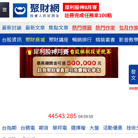
犀利股神8月賽
註冊完成任務拿100點
最新討論
最新文章
焦點文章
熱門標籤
熱門作家
包月作
台股資訊
聚財商城
聚財講座
暢銷排行
精裝套書
影音教
發
文
換稿費
44543
285
04:59:59
台指期
台積電
期貨
華邦電
選擇權
大盤
活動優惠
技術