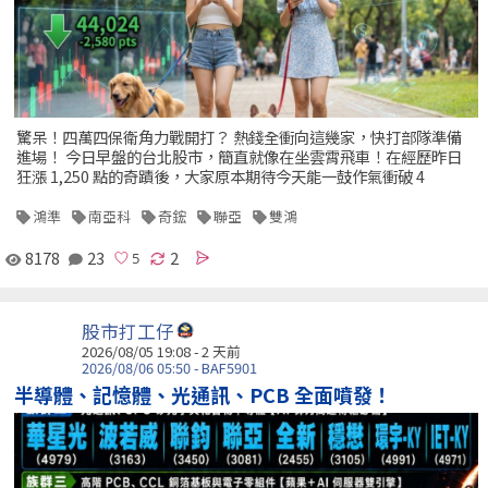
驚呆！四萬四保衛角力戰開打？ 熱錢全衝向這幾家，快打部隊準備
進場！ 今日早盤的台北股市，簡直就像在坐雲霄飛車！在經歷昨日
狂漲 1,250 點的奇蹟後，大家原本期待今天能一鼓作氣衝破 4
鴻準
南亞科
奇鋐
聯亞
雙鴻
8178
23
2
股市打工仔
2026/08/05 19:08 - 2 天前
2026/08/06 05:50 - BAF5901
半導體、記憶體、光通訊、PCB 全面噴發！