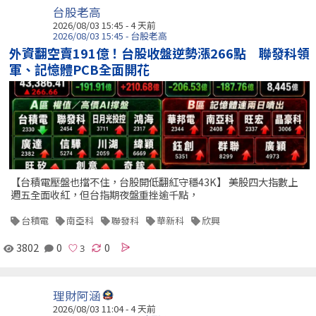
台股老高
2026/08/03 15:45 - 4 天前
2026/08/03 15:45 - 台股老高
外資翻空賣191億！台股收盤逆勢漲266點 聯發科領
軍、記憶體PCB全面開花
【台積電壓盤也擋不住，台股開低翻紅守穩43K】 美股四大指數上
週五全面收紅，但台指期夜盤重挫逾千點，
台積電
南亞科
聯發科
華新科
欣興
3802
0
0
理財阿涵
2026/08/03 11:04 - 4 天前