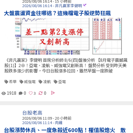
2026/08/06 16:14 -
15 小時前
2026/08/06 16:14 - 非凡贏家李健明
大盤震盪資金往哪逃？這幾檔電子股逆勢狂飆
《非凡贏家》李健明 首席分析師 8/6(四)盤後分析 【8月電子震撼飆
股(1)】2⊕！亞電、凌航、威強電又創新高！ 盤勢分析 受到昨天美
股跌多漲少的影響，今日台股漲多拉回，雖然早盤一度跌破
希華
威強電
凌航
亞電
1918
0
0
台股老高
2026/08/06 11:09 -
20 小時前
2026/08/06 11:14 - 肉雞
台股漲勢休兵、一度急殺近600點！權值股熄火 散