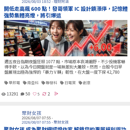
2026/08/03 18:52 - 理財阿涵
開低走高飆 600 點！發哥領軍 IC 設計鎖漲停，記憶體
強勢集體亮燈，將引爆這
週五夜台指期夜盤狂殺 1077 點，市場原本哀鴻遍野，不少投機客嚇
得手軟，以為今日開盤就是一場無差別大屠殺。然而，台股今日早
盤展現出極為強悍的「暴力 V 轉」韌性，在大盤一度下探 42,780
華邦電
南亞科
聯發科
日電貿
創意
13291
50
2
聚財女孩
2026/08/07 07:55 -
2026/08/07 07:55 - 聚財女孩
聚財女孩 成為聚財網認證作家 解鎖您的專屬福利與功