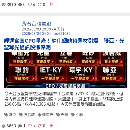
3910
0
0
背著台積電跑
2026/08/03 20:30 - 4 天前
2026/08/04 04:04 - bo651030
輝達官宣CPO量產！磷化銦缺貨題材引爆 聯亞、光
聖等光通訊股漲停潮
今天台股盤勢雖然受到護國神山台積電（2330）熄火拉回影響，但
場內資金仍快速轉進題材股。 大盤盤中一度上下震盪，終場仍上漲
266.66點，收在43,386.41點。 今天盤面最受矚目的焦點
聯亞
波若威
華星光
光聖
立碁
5663
1
0