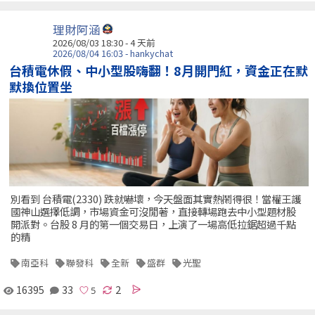
理財阿涵
2026/08/03 18:30 - 4 天前
2026/08/04 16:03 - hankychat
台積電休假、中小型股嗨翻！8月開門紅，資金正在默
默換位置坐
別看到 台積電(2330) 跌就嚇壞，今天盤面其實熱鬧得很！當權王護
國神山選擇低調，市場資金可沒閒著，直接轉場跑去中小型題材股
開派對。台股 8 月的第一個交易日，上演了一場高低拉鋸超過千點
的精
南亞科
聯發科
全新
盛群
光聖
16395
33
2