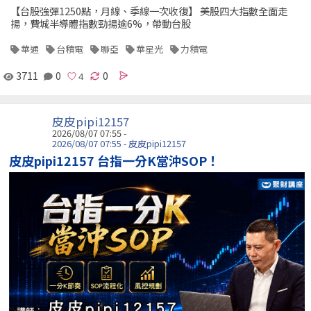
【台股強彈1250點，月線、季線一次收復】 美股四大指數全面走
揚，費城半導體指數勁揚逾6%，帶動台股
華通
台積電
聯亞
華星光
力積電
3711
0
0
皮皮pipi12157
2026/08/07 07:55 -
2026/08/07 07:55 - 皮皮pipi12157
皮皮pipi12157 台指一分K當沖SOP！