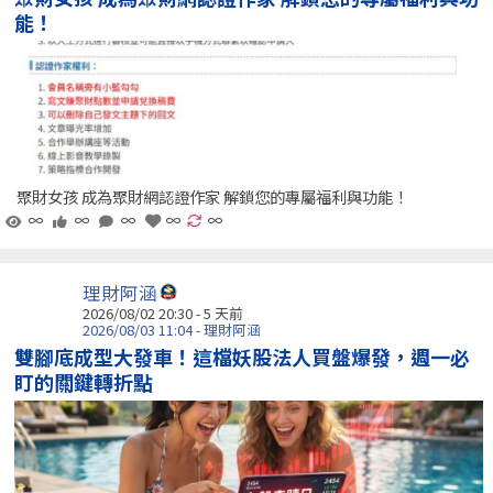
能！
聚財女孩 成為聚財網認證作家 解鎖您的專屬福利與功能！
∞
∞
∞
∞
∞
理財阿涵
2026/08/02 20:30 - 5 天前
2026/08/03 11:04 - 理財阿涵
雙腳底成型大發車！這檔妖股法人買盤爆發，週一必
盯的關鍵轉折點