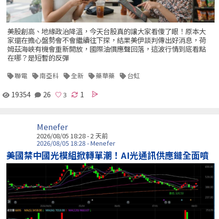
美股創高、地緣政治降溫，今天台股真的讓大家看傻了眼！原本大
家還在擔心盤勢會不會繼續往下探，結果美伊談判傳出好消息，荷
姆茲海峽有機會重新開放，國際油價應聲回落，這波行情到底看點
在哪？是短暫的反彈
聯電
南亞科
全新
藥華藥
台虹
19354
26
1
Menefer
2026/08/05 18:28 - 2 天前
2026/08/05 18:28 - Menefer
美國禁中國光模組掀轉單潮！AI光通訊供應鏈全面噴