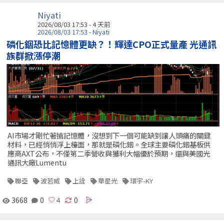
Niyati
2026/08/03 17:53 - 4 天前
2026/08/03 17:53 - Niyati
磷化銦恐比記憶體更缺？！輝達CPO正式量產 光通訊
族群掀漲停潮
AI市場才剛忙著搶記憶體，沒想到下一個可能缺到讓人頭痛的關鍵
材料，已經悄悄浮上檯面，那就是磷化銦。全球主要磷化銦基板供
應商AXT公布，不僅第二季營收與獲利大幅優於預期，還與美國光
通訊大廠Lumentu
聯亞
波若威
上詮
華星光
環宇-KY
3668
0
0