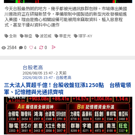
今天台股最熱鬧的地方，幾乎都被光通訊族群包辦。市場傳出美國
川普政府正在研擬新禁令，準備限制中國製造的新型光收發模組進
入美國，理由是擔心相關設備可能被用來竊取資料、植入惡意程
式，甚至干擾AI資料中心運作
全新
聯亞
波若威
華星光
環宇-KY
2584
0
0
台股老高
2026/08/05 15:47 - 2 天前
2026/08/05 15:47 - 台股老高
三大法人買超千億！台股收盤狂漲1250點 台積電領
軍、記憶體與光通訊齊噴