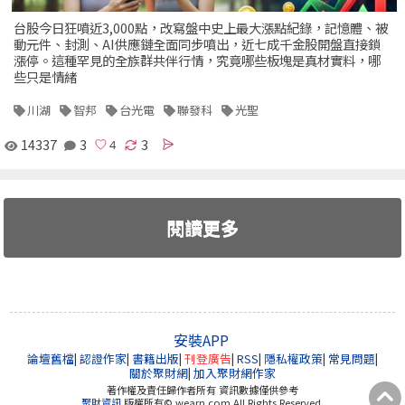
台股今日狂噴近3,000點，改寫盤中史上最大漲點紀錄，記憶體、被
動元件、封測、AI供應鏈全面同步噴出，近七成千金股開盤直接鎖
漲停。這種罕見的全族群共伴行情，究竟哪些板塊是真材實料，哪
些只是情緒
川湖
智邦
台光電
聯發科
光聖
14337
3
3
閱讀更多
安裝APP
論壇舊檔
|
認證作家
|
書籍出版
|
刊登廣告
|
RSS
|
隱私權政策
|
常見問題
|
關於聚財網
|
加入聚財網作家
著作權及責任歸作者所有 資訊數據僅供參考
聚財資訊
版權所有© wearn.com All Rights Reserved.