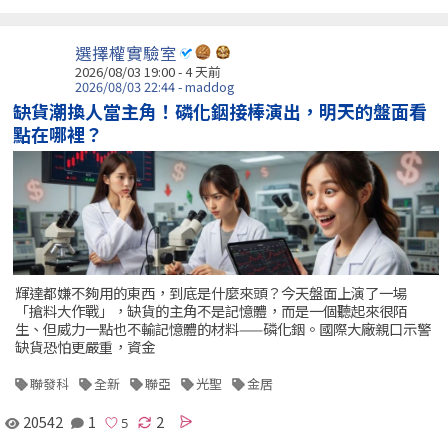
選擇權實驗室
2026/08/03 19:00 - 4 天前
2026/08/03 22:44 - maddog
缺貨潮換人當主角！磷化銦接棒演出，明天的盤面看
點在哪裡？
輝達都嫌不夠用的東西，到底是什麼來頭？今天盤面上演了一場
「搶料大作戰」，缺貨的主角不是記憶體，而是一個聽起來很陌
生、但威力一點也不輸記憶體的材料——磷化銦。國際大廠親口示警
缺貨恐怕更嚴重，資金
聯發科
全新
聯亞
光聖
金居
20542
1
2