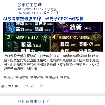
股市打工仔
2026/08/06 18:29 -
13 小時前
2026/08/06 18:29 - 股市打工仔
AI液冷散熱最強主線！矽光子CPO狂飆接棒
今日台股大盤在歷經前一日大幅急漲後，開盤面臨短線獲利回吐賣
壓，指數呈開低震盪整理格局。逢高調節氣氛雖濃，但資金未見退
潮，而是高度集中於AI伺服器供應鏈（液冷散熱、機構件）、CPO
矽光子光通訊、BBU備
鴻海
台積電
華邦電
南亞科
群創
3792
0
0
非凡贏家李健明