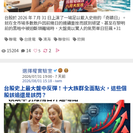
台股於 2026 年 7 月 31 日上演了一場足以載入史冊的「奇蹟日」。
就在全市場多數散戶因前幾日的連續重挫而感到絕望、甚至在黎明
前的黑暗中被迫斷頭離場時，大盤竟以驚人的氣勢單日狂飆 +31
聯電
台達電
鴻海
聯發科
欣興
15204
14
2
選擇權實驗室
2026/07/31 19:00 - 7 天前
2026/08/01 15:18 - iwm
台股史上最大盤中反彈！十大族群全面點火，這些個
股該追還是該閃？