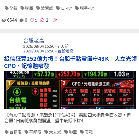
全新
聯亞
波若威
IET-KY
環宇-KY
6544
0
1
台股老高
2026/08/04 15:50 - 3 天前
2026/08/04 15:50 - 台股老高
投信狂買252億力撐！台股千點震盪守43K 大立光領
CPO、記憶體噴發
【台股千點震盪，尾盤急拉守住43K】 美股四大指數全面收高，但
台股4日開低後劇烈震盪，盤中最低下探4
台積電
華邦電
大立光
聯亞
南電