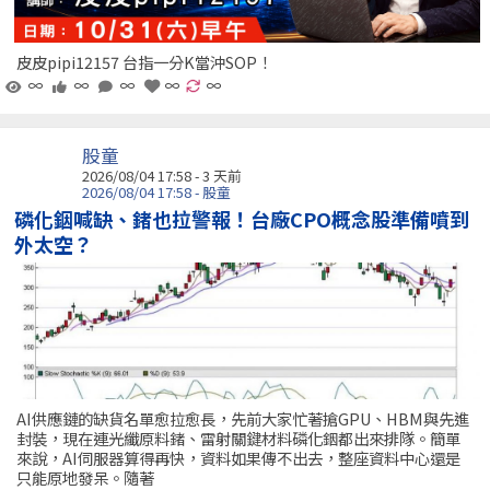
皮皮pipi12157 台指一分K當沖SOP！
∞
∞
∞
∞
∞
股童
2026/08/04 17:58 - 3 天前
2026/08/04 17:58 - 股童
磷化銦喊缺、鍺也拉警報！台廠CPO概念股準備噴到
外太空？
AI供應鏈的缺貨名單愈拉愈長，先前大家忙著搶GPU、HBM與先進
封裝，現在連光纖原料鍺、雷射關鍵材料磷化銦都出來排隊。簡單
來說，AI伺服器算得再快，資料如果傳不出去，整座資料中心還是
只能原地發呆。隨著