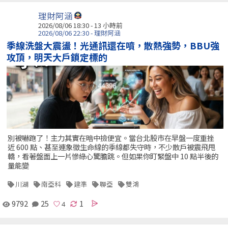
理財阿涵
2026/08/06 18:30 -
13 小時前
2026/08/06 22:30 - 理財阿涵
季線洗盤大震盪！光通訊還在噴，散熱強勢，BBU強
攻頂，明天大戶鎖定標的
別被嚇跑了！主力其實在暗中撿便宜。當台北股市在早盤一度重挫
近 600 點、甚至連象徵生命線的季線都失守時，不少散戶被震飛甩
轎，看著盤面上一片慘綠心驚膽跳。但如果你盯緊盤中 10 點半後的
量能變
川湖
南亞科
建準
聯亞
雙鴻
9792
25
1