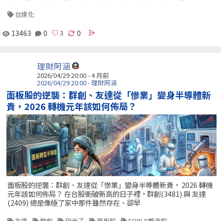
台達化
13463
0
0
理財阿涵
2026/04/29 20:00 - 4 月前
2026/04/29 20:00 - 理財阿涵
面板股的逆襲：群創、友達從「慘業」變身半導體新
貴，2026 轉機元年該如何佈局？
面板股的逆襲：群創、友達從「慘業」變身半導體新貴， 2026 轉機
元年該如何佈局？ 在台股衝破新高的日子裡，群創(3481) 與 友達
(2409) 總是像極了家中那件雖然存在、卻早
友達
群創
矽光子
面板股
FOPLP概念股