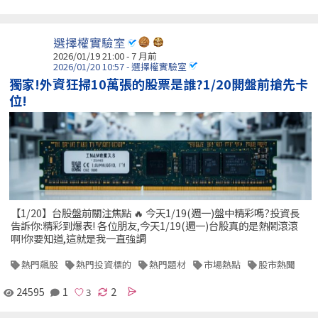
選擇權實驗室
2026/01/19 21:00 - 7 月前
2026/01/20 10:57 - 選擇權實驗室
獨家!外資狂掃10萬張的股票是誰?1/20開盤前搶先卡
位!
【1/20】台股盤前關注焦點 🔥 今天1/19(週一)盤中精彩嗎?投資長
告訴你:精彩到爆表! 各位朋友,今天1/19(週一)台股真的是熱鬧滾滾
啊!你要知道,這就是我一直強調
熱門飆股
熱門投資標的
熱門題材
市場熱點
股市熱聞
24595
1
2