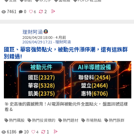
7461
0
2
理財阿涵
2026/04/28 18:00 - 4 月前
2026/04/29 17:21 - 理財阿涵
國巨、華容強勢點火，被動元件漲停潮，還有這族群
別錯過!
🎯 史高後的震撼教育！AI電源與被動元件全面點火， 盤面訊號這樣
看 &
熱門飆股
熱門投資標的
熱門題材
市場熱點
熱門族群
6186
10
1