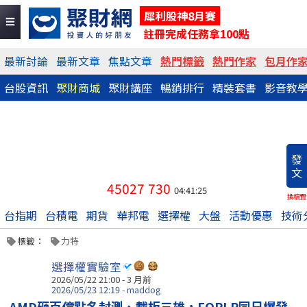
犀利股神8月賽
註冊完成任務拿100點
最新討論
最新文章
焦點文章
熱門標籤
熱門作家
包月作
台股資訊
聚財商城
聚財講座
暢銷排行
精裝套書
影音教
發
文
45027
730
04:41:25
換稿費
台指期
台積電
期貨
華邦電
選擇權
大盤
活動優惠
技術
標籤：
力特
選擇權實驗室
2026/05/22 21:00 - 3 月前
2026/05/23 12:19 - maddog
AMD砸百億點名封測、載板三雄，FOPLP同日爆發...