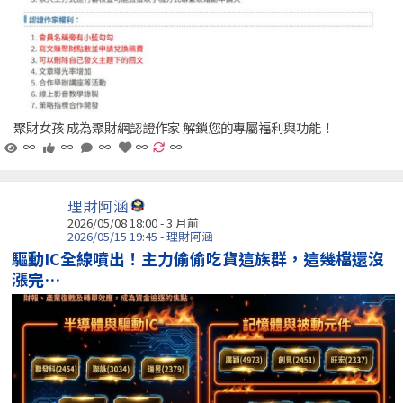
聚財女孩 成為聚財網認證作家 解鎖您的專屬福利與功能！
∞
∞
∞
∞
∞
理財阿涵
2026/05/08 18:00 - 3 月前
2026/05/15 19:45 - 理財阿涵
驅動IC全線噴出！主力偷偷吃貨這族群，這幾檔還沒
漲完…