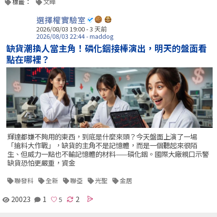
標籤：
文曄
選擇權實驗室
2026/08/03 19:00 - 3 天前
2026/08/03 22:44 - maddog
缺貨潮換人當主角！磷化銦接棒演出，明天的盤面看
點在哪裡？
輝達都嫌不夠用的東西，到底是什麼來頭？今天盤面上演了一場
「搶料大作戰」，缺貨的主角不是記憶體，而是一個聽起來很陌
生、但威力一點也不輸記憶體的材料——磷化銦。國際大廠親口示警
缺貨恐怕更嚴重，資金
聯發科
全新
聯亞
光聖
金居
20023
1
2