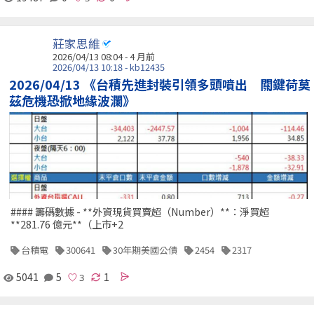
莊家思維
2026/04/13 08:04 - 4 月前
2026/04/13 10:18 - kb12435
2026/04/13 《台積先進封裝引領多頭噴出 關鍵荷莫
茲危機恐掀地緣波瀾》
#### 籌碼數據 - **外資現貨買賣超（Number）**：淨買超
**281.76 億元**（上市+2
台積電
300641
30年期美國公債
2454
2317
5041
5
1