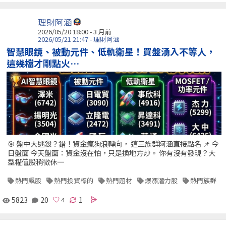
理財阿涵
2026/05/20 18:00 - 3 月前
2026/05/21 21:47 - 理財阿涵
智慧眼鏡、被動元件、低軌衛星！買盤湧入不等人，
這幾檔才剛點火…
🎯 盤中大逃殺？錯！資金瘋狗浪轉向， 這三族群阿涵直接點名 📌 今
日盤面 今天盤面：資金沒在怕，只是換地方炒。 你有沒有發現？大
型權值股稍微休一
熱門飆股
熱門投資標的
熱門題材
爆漲潛力股
熱門族群
5823
20
1