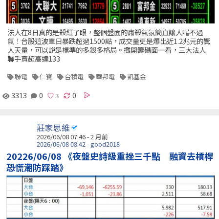
法人在8日真的是殺紅了眼，整個盤面的肅殺氣氛簡直讓人喘不過
氣！台股這波單日暴跌超過1500點，成交量更是爆出近1.2兆元的驚
人天量，可以說是標準的多殺多格局。攤開籌碼面一看，三大法人
聯手賣超高達133
聯電
仁寶
台積電
華邦電
凱基金
3313
0
0
莊家思維
2026/06/08 07:46 - 2 月前
2026/06/08 08:42 - good2018
20226/06/08 《夜盤史詩級重挫三千點 融資去槓桿
恐慌潮防踩踏》