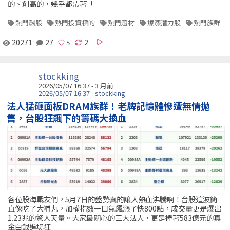
的、創高的，幾乎都帶著「
熱門飆股
熱門投資標的
熱門題材
爆漲潛力股
熱門族群
20271
27
2
stockking
2026/05/07 16:37 - 3 月前
2026/05/07 16:37 - stockking
法人猛砸面板DRAM族群！老牌記憶體慘遭無情拋
售，台股狂飆下的籌碼大換血
各位股海戰友們，5月7日的盤勢真的讓人熱血沸騰啊！台股這波簡
直像吃了大補丸，加權指數一口氣飆漲了快800點，成交量更是爆出
1.23兆的驚人天量。大家最關心的三大法人，更是捧著583億元的真
金白銀進場狂