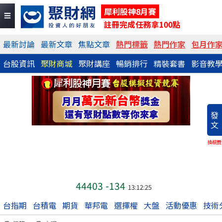
犀利股神8月賽
註冊完成任務拿100點
最新討論
最新文章
焦點文章
熱門標籤
熱門作家
包月作
台股資訊
聚財商城
聚財講座
暢銷排行
精裝套書
影音教
發
文
換稿費
44403
-134
13:12:25
台指期
台積電
期貨
華邦電
選擇權
大盤
活動優惠
技術