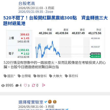
台股老高
2026/05/20 11:03 - 3 月前
2026/05/21 09:35 - Zooe
520不甜了！台股開紅翻黑震逾300點 資金轉進三大
題材避風港
520行情沒有想像中的一路放煙火，反而比較像是在考驗投資人的心
臟。台股今日適逢總統就職日與台指
國巨*
台積電
聯發科
大聯大
事欣科
8995
4
0
選擇權實驗室
2026/05/08 21:00 - 3 月前