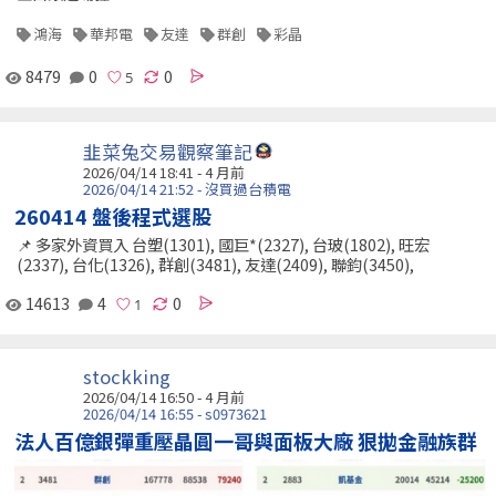
鴻海
華邦電
友達
群創
彩晶
8479
0
0
韭菜兔交易觀察筆記
2026/04/14 18:41 - 4 月前
2026/04/14 21:52 - 沒買過台積電
260414 盤後程式選股
📌 多家外資買入 台塑(1301), 國巨*(2327), 台玻(1802), 旺宏
(2337), 台化(1326), 群創(3481), 友達(2409), 聯鈞(3450),
14613
4
0
stockking
2026/04/14 16:50 - 4 月前
2026/04/14 16:55 - s0973621
法人百億銀彈重壓晶圓一哥與面板大廠 狠拋金融族群