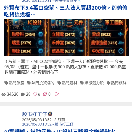
2026/05/12 20:31 - 選擇權實驗室
外資布下5.4萬口空單、三大法人賣超200億，卻偷偷
吃貨這幾檔…
IC設計、軍工、MLCC資金轉進， 下週一大戶歸隊這幾檔 --- 今天
05/08（週五）盤中一根暴跌 900 點的大怒神，直接把 42,000 點整
數關打回原形，外資悄悄布下
熱門飆股
熱門投資標的
熱門題材
爆漲潛力股
熱門族群
34526
28
0
股市打工仔
2026/05/08 18:52 - 3 月前
2026/05/08 18:52 - 股市打工仔
AI實體鏈、被動元件、IC設計三路資金逆勢點火