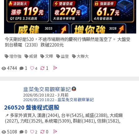
今天剛好是520，不過市場期待的慶祝行情顯然是落空了。 大盤受
到台積電（2330）跌破2200元
增你強
威健
文曄
益登
大聯大
4744
1
1
韭菜兔交易觀察筆記
2026/05/20 18:22 - 3 月前
2026/05/20 18:22 - 韭菜兔交易觀察筆記
260520 盤後程式選股
📌 多家外資買入 漢唐(2404), 台半(5425), 威盛(2388), 大成鋼
(2027), 力旺(3529), 系統電(5309), 群創(3481), 信錦(1582),
5108
0
0