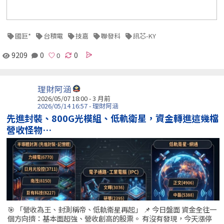
國巨*
台積電
技嘉
聯發科
訊芯-KY
9209
0
0
理財阿涵
2026/05/07 18:00 - 3 月前
2026/05/14 16:57 - 理財阿涵
先進封裝、800G光模組、低軌衛星，資金轉進這幾檔
營收怪物…
🎯 「營收為王、封測稱帝、低軌衛星再起」 📌 今日盤面 資金全往一
個方向擠：基本面超強、營收創高的股票。 有沒有發現，今天漲停