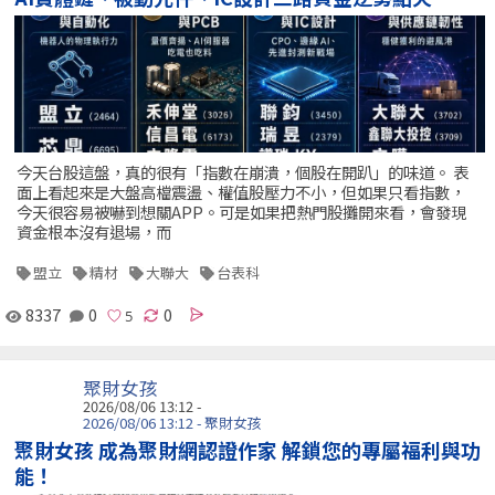
今天台股這盤，真的很有「指數在崩潰，個股在開趴」的味道。 表
面上看起來是大盤高檔震盪、權值股壓力不小，但如果只看指數，
今天很容易被嚇到想關APP。可是如果把熱門股攤開來看，會發現
資金根本沒有退場，而
盟立
精材
大聯大
台表科
8337
0
0
聚財女孩
2026/08/06 13:12 -
2026/08/06 13:12 - 聚財女孩
聚財女孩 成為聚財網認證作家 解鎖您的專屬福利與功
能！