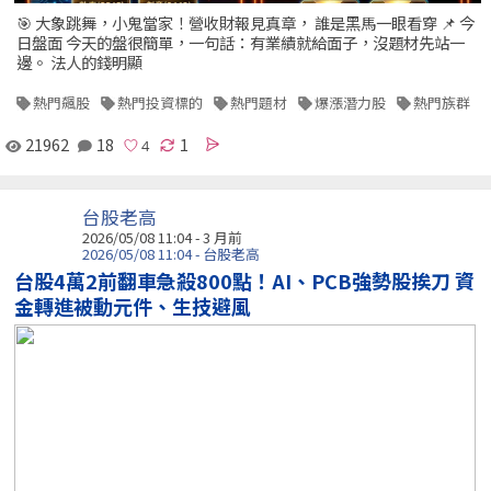
🎯 大象跳舞，小鬼當家！營收財報見真章， 誰是黑馬一眼看穿 📌 今
日盤面 今天的盤很簡單，一句話：有業績就給面子，沒題材先站一
邊。 法人的錢明顯
熱門飆股
熱門投資標的
熱門題材
爆漲潛力股
熱門族群
21962
18
1
台股老高
2026/05/08 11:04 - 3 月前
2026/05/08 11:04 - 台股老高
台股4萬2前翻車急殺800點！AI、PCB強勢股挨刀 資
金轉進被動元件、生技避風