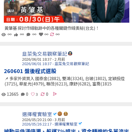
黃肇基 探討作線軌跡中的各種關鍵作線奧秘(台北)！
∞
∞
∞
∞
∞
韭菜兔交易觀察筆記
2026/06/01 18:37 - 2 月前
2026/06/01 18:37 - 韭菜兔交易觀察筆記
260601 盤後程式選股
📌 多家外資買入 國泰金(2882), 雙鴻(3324), 台玻(1802), 定穎投控
(3715), 華星光(4979), 聯茂(6213), 康舒(6282), 富喬(1815
12665
0
0
選擇權實驗室
2026/05/20 21:00 - 3 月前
2026/05/26 22:17 - 選擇權實驗室
被動元件漲停潮、航運7%噴出，資金轉進的名單流出