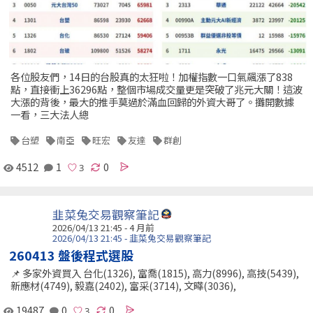
各位股友們，14日的台股真的太狂啦！加權指數一口氣飆漲了838
點，直接衝上36296點，整個市場成交量更是突破了兆元大關！這波
大漲的背後，最大的推手莫過於滿血回歸的外資大哥了。攤開數據
一看，三大法人總
台塑
南亞
旺宏
友達
群創
4512
1
0
韭菜兔交易觀察筆記
2026/04/13 21:45 - 4 月前
2026/04/13 21:45 - 韭菜兔交易觀察筆記
260413 盤後程式選股
📌 多家外資買入 台化(1326), 富喬(1815), 高力(8996), 高技(5439),
新應材(4749), 毅嘉(2402), 富采(3714), 文曄(3036),
19487
0
0