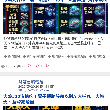
外資賣超572億卻偷買這族群，AI眼鏡、被動元件主力卡位中… 今
天 520 結算日，外資用 466 億元的賣超直接往大盤臉上呼了一巴
掌！ 三大法人合計賣超 572 億元，這數
熱門飆股
熱門投資標的
熱門題材
爆漲潛力股
熱門族群
16052
29
2
背著台積電跑
2026/05/20 20:15 - 3 月前
2026/05/20 21:22 - suut
大盤520沒糖吃！電子通路股卻吃到AI大補丸 大聯
大、益登亮燈衝