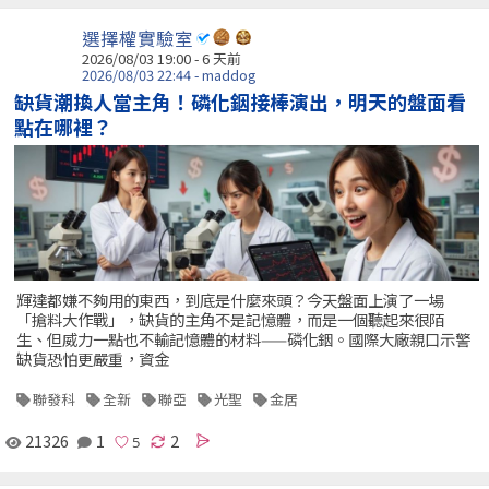
選擇權實驗室
2026/08/03 19:00 - 6 天前
2026/08/03 22:44 - maddog
缺貨潮換人當主角！磷化銦接棒演出，明天的盤面看
點在哪裡？
輝達都嫌不夠用的東西，到底是什麼來頭？今天盤面上演了一場
「搶料大作戰」，缺貨的主角不是記憶體，而是一個聽起來很陌
生、但威力一點也不輸記憶體的材料——磷化銦。國際大廠親口示警
缺貨恐怕更嚴重，資金
聯發科
全新
聯亞
光聖
金居
21326
1
2