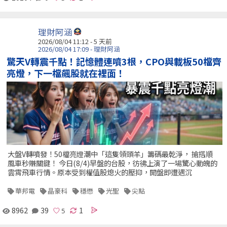
理財阿涵
2026/08/04 11:12 - 5 天前
2026/08/04 17:09 - 理財阿涵
驚天V轉震千點！記憶體連噴3根，CPO與載板50檔齊
亮燈，下一檔飆股就在裡面！
大盤V轉噴發！50檔亮燈潮中「這隻領頭羊」籌碼最乾淨， 搶搭順
風車秒賺關鍵！ 今日(8/4)早盤的台股，彷彿上演了一場驚心動魄的
雲霄飛車行情。原本受到權值股熄火的壓抑，開盤即遭遇沉
華邦電
晶豪科
穩懋
光聖
尖點
8962
39
1