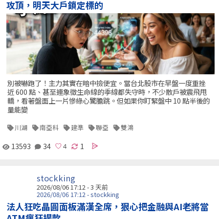
攻頂，明天大戶鎖定標的
別被嚇跑了！主力其實在暗中撿便宜。當台北股市在早盤一度重挫
近 600 點、甚至連象徵生命線的季線都失守時，不少散戶被震飛甩
轎，看著盤面上一片慘綠心驚膽跳。但如果你盯緊盤中 10 點半後的
量能變
川湖
南亞科
建準
聯亞
雙鴻
13593
34
1
stockking
2026/08/06 17:12 - 3 天前
2026/08/06 17:12 - stockking
法人狂吃晶圓面板滿漢全席，狠心把金融與AI老將當
ATM瘋狂提款