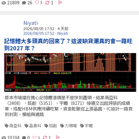
21809
26
1
Niyati
2026/08/05 17:52 - 4 天前
2026/08/05 17:52 - Niyati
記憶體大多頭真的回來了？這波缺貨潮真的會一路旺
到2027 年？
原本市場還在擔心記憶體漲價是不是快到盡頭，結果南亞科
（2408）、鈺創（5351）、宇瞻（8271）接連交出超誇張的成績
單，搭配HBM供應持續吃緊，資金乾脆從上游晶圓、IC設計一路買
到封測、模組與通路
南亞科
晶豪科
鈺創
力積電
宇瞻
10104
0
1