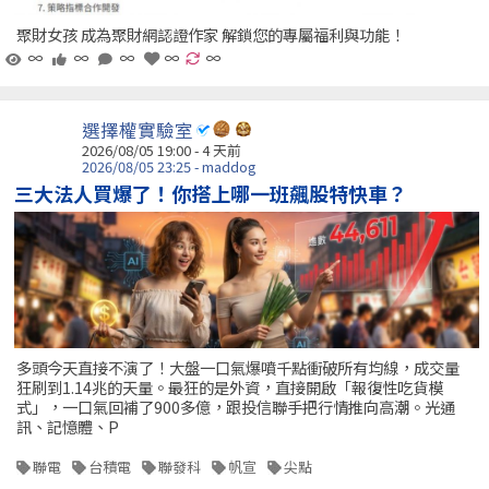
聚財女孩 成為聚財網認證作家 解鎖您的專屬福利與功能！
∞
∞
∞
∞
∞
選擇權實驗室
2026/08/05 19:00 - 4 天前
2026/08/05 23:25 - maddog
三大法人買爆了！你搭上哪一班飆股特快車？
多頭今天直接不演了！大盤一口氣爆噴千點衝破所有均線，成交量
狂刷到1.14兆的天量。最狂的是外資，直接開啟「報復性吃貨模
式」，一口氣回補了900多億，跟投信聯手把行情推向高潮。光通
訊、記憶體、P
聯電
台積電
聯發科
帆宣
尖點