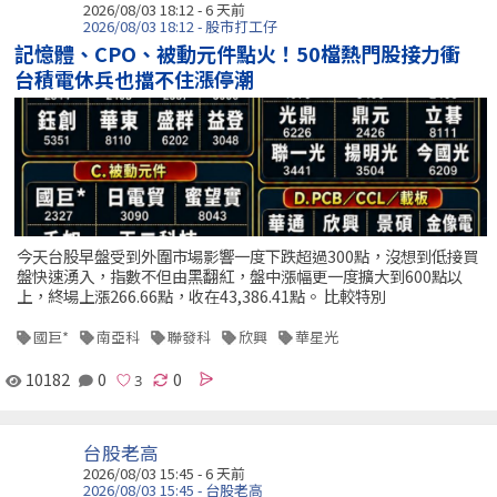
2026/08/03 18:12 - 6 天前
2026/08/03 18:12 - 股市打工仔
記憶體、CPO、被動元件點火！50檔熱門股接力衝
台積電休兵也擋不住漲停潮
今天台股早盤受到外圍市場影響一度下跌超過300點，沒想到低接買
盤快速湧入，指數不但由黑翻紅，盤中漲幅更一度擴大到600點以
上，終場上漲266.66點，收在43,386.41點。 比較特別
國巨*
南亞科
聯發科
欣興
華星光
10182
0
0
台股老高
2026/08/03 15:45 - 6 天前
2026/08/03 15:45 - 台股老高