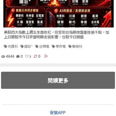
美股四大指數上週五全面收紅，但受到台指期夜盤重挫逾千點，加
上日韓股市今日早盤明顯走弱影響，台股今日開盤
光寶科
國巨*
台積電
華邦電
聯發科
4644
0
0
閱讀更多
安裝APP