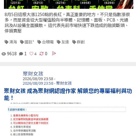
8月5日這根大漲1250點的長紅，真正重要的地方，不只是指數漲很
多，而是資金從大型權值股向半導體、記憶體、面板、PCB、光通
訊及AI設備全面擴散。 這代表先前市場快速下跌造成的融資斷頭、
停損賣壓
鴻海
國巨*
台積電
友達
群創
9618
1
0
聚財女孩
2026/08/09 23:58 -
2026/08/09 23:58 - 聚財女孩
聚財女孩 成為聚財網認證作家 解鎖您的專屬福利與功
能！