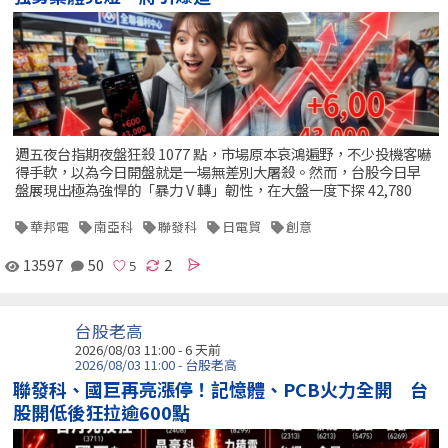
週五夜台指期夜盤狂殺 1077 點，市場原本哀鴻遍野，不少投機客嚇
得手軟，以為今日開盤就是一場無差別大屠殺。然而，台股今日早
盤展現出極為強悍的「暴力 V 轉」韌性，在大盤一度下探 42,780
華邦電
南亞科
聯發科
日電貿
創意
13597
50
2
台股老高
2026/08/03 11:00 - 6 天前
2026/08/03 11:00 - 台股老高
聯發科、國巨再亮漲停！記憶體、PCB火力全開 台
股開低後狂拉逾600點