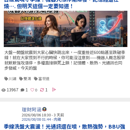
燒…. 但明天這個一定要知道！
大盤一開盤就震到大家心臟快跳出來，一度重挫近600點甚至跌破季
線！就在大家慌到不行的時候，你可能沒注意到——機器人概念股早
就默默強攻漲停，多檔直接鎖死上鎖！記憶體、散熱、光通訊也同
步發威，今天的盤
川湖
雙鴻
富世達
13967
1
1
理財阿涵
2026/08/06 18:30 - 3 天前
2026/08/08 01:44 - 肉雞
季線洗盤大震盪！光通訊還在噴，散熱強勢，BBU強