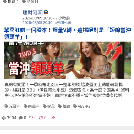
標籤：
晶豪科
理財阿涵
2026/08/09 20:30 -
3 小時前
2026/08/09 20:30 - 理財阿涵
單季狂賺一個股本！爆量V轉，這檔絕對是「短線當沖
領頭羊」!
真的有夠猛！一季就賺走別人一整年的錢 這波盤面上動能最剽悍
的，絕對是 BBU（備援電池系統）這個區塊。為什麼？因為 AI 資料
中心現在怕的不是電不夠，而是怕電不穩。當伺服器架構換代到
光寶科
南亞科
聯茂
緯穎
AES-KY
3904
0
0