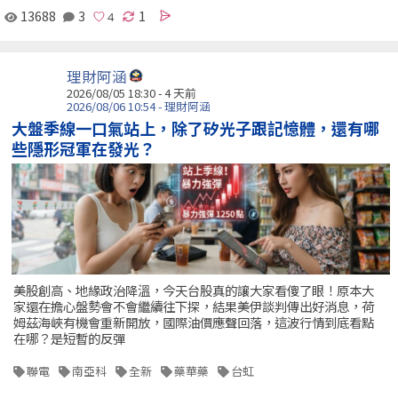
13688
3
1
理財阿涵
2026/08/05 18:30 - 4 天前
2026/08/06 10:54 - 理財阿涵
大盤季線一口氣站上，除了矽光子跟記憶體，還有哪
些隱形冠軍在發光？
美股創高、地緣政治降溫，今天台股真的讓大家看傻了眼！原本大
家還在擔心盤勢會不會繼續往下探，結果美伊談判傳出好消息，荷
姆茲海峽有機會重新開放，國際油價應聲回落，這波行情到底看點
在哪？是短暫的反彈
聯電
南亞科
全新
藥華藥
台虹