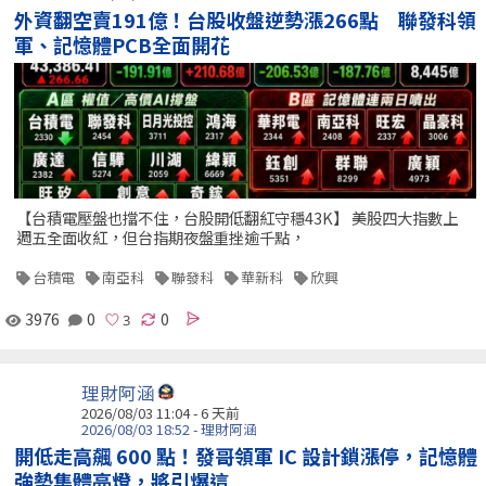
外資翻空賣191億！台股收盤逆勢漲266點 聯發科領
軍、記憶體PCB全面開花
【台積電壓盤也擋不住，台股開低翻紅守穩43K】 美股四大指數上
週五全面收紅，但台指期夜盤重挫逾千點，
台積電
南亞科
聯發科
華新科
欣興
3976
0
0
理財阿涵
2026/08/03 11:04 - 6 天前
2026/08/03 18:52 - 理財阿涵
開低走高飆 600 點！發哥領軍 IC 設計鎖漲停，記憶體
強勢集體亮燈，將引爆這