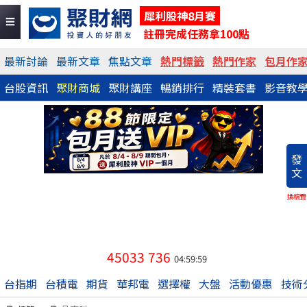
犀利股神8月賽
註冊完成任務拿100點
最新討論
最新文章
焦點文章
熱門標籤
熱門作家
包月作
台股資訊
聚財商城
聚財講座
暢銷排行
精裝套書
影音教
發
文
換稿費
45033
736
04:59:59
台指期
台積電
期貨
華邦電
選擇權
大盤
活動優惠
技術