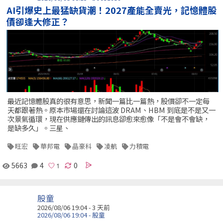
AI引爆史上最猛缺貨潮！2027產能全賣光，記憶體股
價卻逢大修正？
最近記憶體股真的很有意思，新聞一篇比一篇熱，股價卻不一定每
天都跟著熱。原本市場還在討論這波 DRAM、HBM 到底是不是又一
次景氣循環，現在供應鏈傳出的訊息卻愈來愈像「不是會不會缺，
是缺多久」。三星、
旺宏
華邦電
晶豪科
凌航
力積電
5663
4
0
股童
2026/08/06 19:04 - 3 天前
2026/08/06 19:04 - 股童