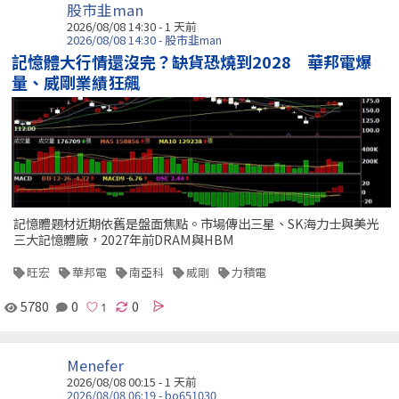
股市韭man
2026/08/08 14:30 - 1 天前
2026/08/08 14:30 - 股市韭man
記憶體大行情還沒完？缺貨恐燒到2028 華邦電爆
量、威剛業績狂飆
記憶體題材近期依舊是盤面焦點。市場傳出三星、SK海力士與美光
三大記憶體廠，2027年前DRAM與HBM
旺宏
華邦電
南亞科
威剛
力積電
5780
0
0
Menefer
2026/08/08 00:15 - 1 天前
2026/08/08 06:19 - bo651030