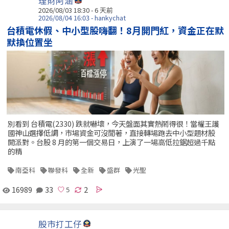
理財阿涵
2026/08/03 18:30 - 6 天前
2026/08/04 16:03 - hankychat
台積電休假、中小型股嗨翻！8月開門紅，資金正在默
默換位置坐
別看到 台積電(2330) 跌就嚇壞，今天盤面其實熱鬧得很！當權王護
國神山選擇低調，市場資金可沒閒著，直接轉場跑去中小型題材股
開派對。台股 8 月的第一個交易日，上演了一場高低拉鋸超過千點
的精
南亞科
聯發科
全新
盛群
光聖
16989
33
2
股市打工仔