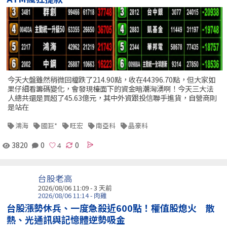
今天大盤雖然稍微回檔跌了214.90點，收在44396.70點，但大家如
果仔細看籌碼變化，會發現檯面下的資金暗潮洶湧啊！今天三大法
人總共還是買超了45.63億元，其中外資跟投信聯手進貨，自營商則
是站在
鴻海
國巨*
旺宏
南亞科
晶豪科
3820
0
0
台股老高
2026/08/06 11:09 - 3 天前
2026/08/06 11:14 - 肉雞
台股漲勢休兵、一度急殺近600點！權值股熄火 散
熱、光通訊與記憶體逆勢吸金