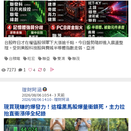
台股昨日才在權值股領軍下大漲逾千點，今日盤勢隨即進入震盪整
理。受到美股科技股與費城半導體指數走弱、亞洲
台積電
旺宏
聯亞
雙鴻
聯茂
7273
1
0
理財阿涵
2026/08/06 10:54 - 3 天前
2026/08/06 14:10 - 理財阿涵
現買現賺的爆發力！這檔黑馬股爆量衝鎖死，主力拉
抬直衝漲停全紀錄