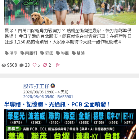
驚呆！四萬四保衛角力戰開打？ 熱錢全衝向這幾家，快打部隊準備
進場！ 今日早盤的台北股市，簡直就像在坐雲霄飛車！在經歷昨日
狂漲 1,250 點的奇蹟後，大家原本期待今天能一鼓作氣衝破 4
鴻準
南亞科
奇鋐
聯亞
雙鴻
9508
23
2
股市打工仔
2026/08/05 19:08 - 4 天前
2026/08/06 05:50 - BAF5901
半導體、記憶體、光通訊、PCB 全面噴發！