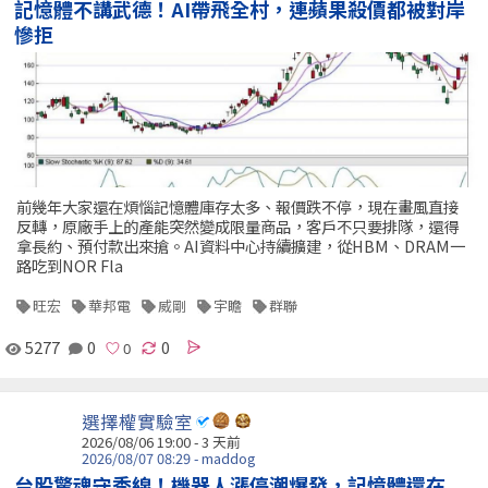
記憶體不講武德！AI帶飛全村，連蘋果殺價都被對岸
慘拒
前幾年大家還在煩惱記憶體庫存太多、報價跌不停，現在畫風直接
反轉，原廠手上的產能突然變成限量商品，客戶不只要排隊，還得
拿長約、預付款出來搶。AI資料中心持續擴建，從HBM、DRAM一
路吃到NOR Fla
旺宏
華邦電
威剛
宇瞻
群聯
5277
0
0
選擇權實驗室
2026/08/06 19:00 - 3 天前
2026/08/07 08:29 - maddog
台股驚魂守季線！機器人漲停潮爆發，記憶體還在