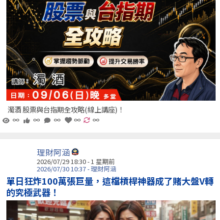
濁酒 股票與台指期全攻略(線上講座)！
∞
∞
∞
∞
∞
理財阿涵
2026/07/29 18:30 - 1 星期前
2026/07/30 10:37 - 理財阿涵
單日狂炸100萬張巨量，這檔槓桿神器成了賭大盤V轉
的究極武器！