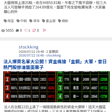
大盤微微上漲25點，收在44850.81點，乍看之下風平浪靜，但三大
法人可是聯手買超了164.89億元，盤面下完全是暗潮洶湧。大家最
關心的外
南亞
中鋼
鴻海
臺企銀
緯創
5055
0
0
stockking
2026/07/22 16:48 - 2 星期前
2026/07/22 16:48 - stockking
法人爆買名單大公開！資金瘋搶「金鋼」大軍，昔日
熱門股慘淪盤面棄子
法人在台股22日上演了一場極度戲劇性的資金大挪移！這天大盤猛
漲將近600點，成功站上高點，三大法人更是聯手買超了319億元。