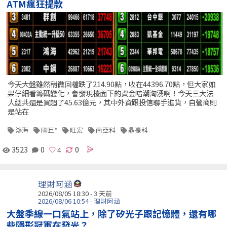
ATM瘋狂提款
今天大盤雖然稍微回檔跌了214.90點，收在44396.70點，但大家如
果仔細看籌碼變化，會發現檯面下的資金暗潮洶湧啊！今天三大法
人總共還是買超了45.63億元，其中外資跟投信聯手進貨，自營商則
是站在
鴻海
國巨*
旺宏
南亞科
晶豪科
3523
0
0
理財阿涵
2026/08/05 18:30 - 3 天前
2026/08/06 10:54 - 理財阿涵
大盤季線一口氣站上，除了矽光子跟記憶體，還有哪
些隱形冠軍在發光？