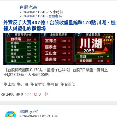
台股老高
2026/08/07 15:41 -
15 小時前
2026/08/07 15:41 - 台股老高
外資反手大賣407億！台股收盤量縮跌170點 川湖、機
器人與塑化族群撐場
【台股開高翻黑跌170點，量縮守住44K】 台股7日早盤一度衝上
44,827.13點、大漲逾400點
上銀
川湖
台積電
彬台
台塑化
2406
0
0
露股go
2026/08/06 21:02 - 2 天前