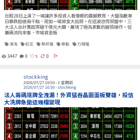
台股28日上演了一場讓許多投資人看傻眼的震撼教育，大盤指數單
日暴跌超過兩千點，宛如一場資金大逃殺。在這波恐慌殺盤中，三
大法人合計賣超突破千億元大關，展現了極為果斷的避險操作。從
籌碼流向來看，市場資金板
鴻海
旺宏
華邦電
華航
力積電
3447
0
0
stockking
2026/07/27 16:50 - 1 星期前
2026/07/27 16:50 - stockking
法人籌碼底牌全洩漏！外資猛吞晶圓面板雙雄，投信
大洗牌急拋這幾檔變現