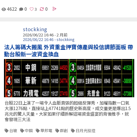
4622
0
0
stockking
2026/06/22 16:46 - 2 月前
2026/06/22 16:46 - stockking
法人籌碼大搬風 外資重金押寶傳產與投信調節面板 帶
動台股新一波資金換血
台股22日上演了一場令人血脈賁張的超級反彈秀，加權指數一口氣
大漲1276點，直接站上47741點的歷史新高度，成交量更是爆出1.5
兆元的驚人天量。大家如果仔細拆解這場資金盛宴的背後推手，就
會發現三大法
台玻
中鋼
華邦電
群創
日月光投控