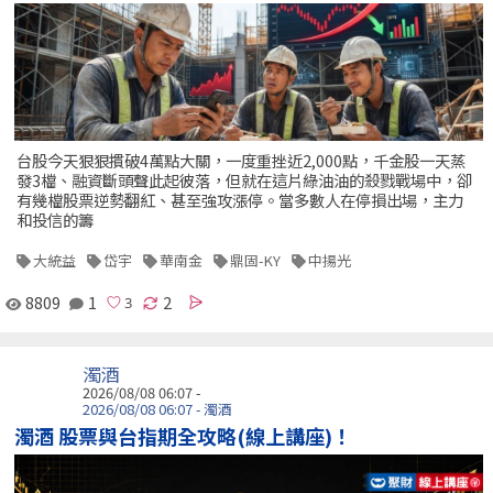
台股今天狠狠摜破4萬點大關，一度重挫近2,000點，千金股一天蒸
發3檔、融資斷頭聲此起彼落，但就在這片綠油油的殺戮戰場中，卻
有幾檔股票逆勢翻紅、甚至強攻漲停。當多數人在停損出場，主力
和投信的籌
大統益
岱宇
華南金
鼎固-KY
中揚光
8809
1
2
濁酒
2026/08/08 06:07 -
2026/08/08 06:07 - 濁酒
濁酒 股票與台指期全攻略(線上講座)！