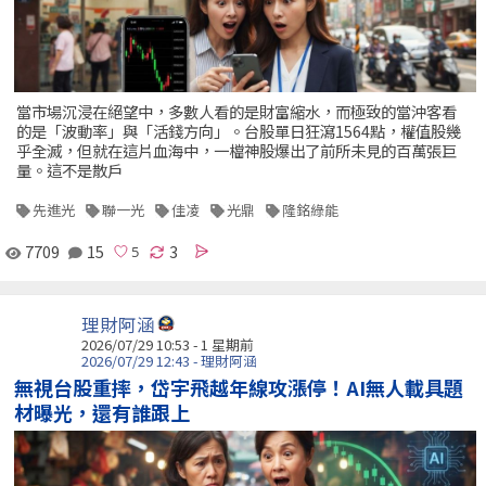
當市場沉浸在絕望中，多數人看的是財富縮水，而極致的當沖客看
的是「波動率」與「活錢方向」。台股單日狂瀉1564點，權值股幾
乎全滅，但就在這片血海中，一檔神股爆出了前所未見的百萬張巨
量。這不是散戶
先進光
聯一光
佳凌
光鼎
隆銘綠能
7709
15
3
理財阿涵
2026/07/29 10:53 - 1 星期前
2026/07/29 12:43 - 理財阿涵
無視台股重摔，岱宇飛越年線攻漲停！AI無人載具題
材曝光，還有誰跟上