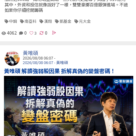
其中，外資和投信就像說好了一樣，雙雙豪擲百億銀彈進場。不過
如果你仔細挖開籌碼
中鋼
南亞科
漢翔
凱基金
元大金
4062
0
0
黃唯碩
2026/08/08 06:07 -
2026/08/08 06:07 - 黃唯碩
黃唯碩 解讀強弱股因果 拆解真偽的變盤密碼！