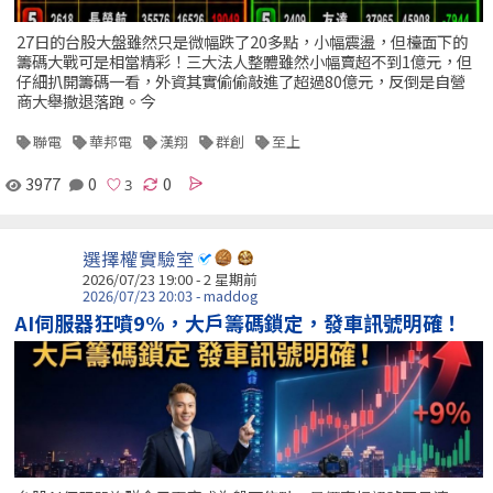
27日的台股大盤雖然只是微幅跌了20多點，小幅震盪，但檯面下的
籌碼大戰可是相當精彩！三大法人整體雖然小幅賣超不到1億元，但
仔細扒開籌碼一看，外資其實偷偷敲進了超過80億元，反倒是自營
商大舉撤退落跑。今
聯電
華邦電
漢翔
群創
至上
3977
0
0
選擇權實驗室
2026/07/23 19:00 - 2 星期前
2026/07/23 20:03 - maddog
AI伺服器狂噴9%，大戶籌碼鎖定，發車訊號明確！