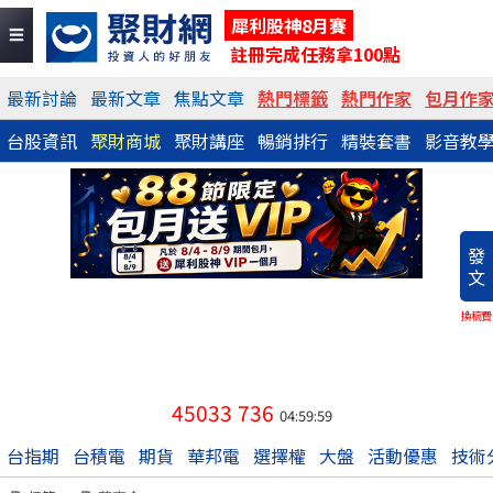
犀利股神8月賽
註冊完成任務拿100點
最新討論
最新文章
焦點文章
熱門標籤
熱門作家
包月作
台股資訊
聚財商城
聚財講座
暢銷排行
精裝套書
影音教
發
文
換稿費
45033
736
04:59:59
台指期
台積電
期貨
華邦電
選擇權
大盤
活動優惠
技術