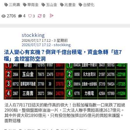
三商壽
華南金
玉山金
兆豐金
台塑化
2706
4
0
stockking
2026/07/17 17:12 - 3 星期前
2026/07/17 17:12 - stockking
法人變心有玄機？倒貨千億台積電，資金急轉「這7
檔」金控當防空洞
法人在7月17日這天的動作真的很大！台股加權指數一口氣跌了超過
2900點，整個盤面綠油油一片，三大法人聯手賣超高達2617億元。
其中外資大砍1890億元，只有投信勉強擠出95億元的買超來護盤。
面對這種