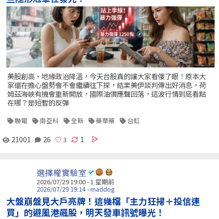
美股創高、地緣政治降溫，今天台股真的讓大家看傻了眼！原本大
家還在擔心盤勢會不會繼續往下探，結果美伊談判傳出好消息，荷
姆茲海峽有機會重新開放，國際油價應聲回落，這波行情到底看點
在哪？是短暫的反彈
聯電
南亞科
全新
藥華藥
台虹
21001
26
1
選擇權實驗室
2026/07/29 19:00 - 1 星期前
2026/07/29 19:14 - maddog
大盤崩盤見大戶亮牌！這幾檔「主力狂掃＋投信連
買」的避風港飆股，明天發車訊號曝光！