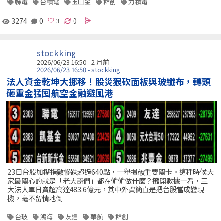
聯電
台積電
玉山金
群創
力積電
3274
0
0
stockking
2026/06/23 16:50 - 2 月前
2026/06/23 16:50 - stockking
法人資金乾坤大挪移！股災狠砍面板與玻纖布，轉頭
砸重金猛囤航空金融避風港
23日台股加權指數慘跌超過640點，一舉摜破重要關卡。這種時候大
家最關心的就是「老大哥們」都在偷偷做什麼？攤開數據一看，三
大法人單日賣超高達483.6億元，其中外資簡直是把台股當成變現
機，毫不留情地倒
台玻
鴻海
友達
華航
群創