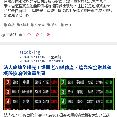
台股AI伺服器族群今日再度成為盤面焦點，量價齊揚訊號罕見清
晰。當這種資金動能與價格結構同步出現時，往往就是短線資金卡
位的最佳窗口——問題是，這波行情還能衝多遠？誰是真主流、誰只
是跟漲？以下逐一
奇鋐
緯創
華星光
凌華
台虹
11807
1
1
stockking
2026/07/23 17:02 - 2 星期前
2026/07/23 17:02 - stockking
法人底牌全曝光！爆買老AI與傳產，這幾檔金融與蘋
概股慘淪倒貨重災區
法人在23日的台股市場中，展現了極為明顯的資金挪移大法！這天