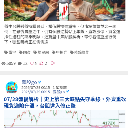
盤中台股殺盤持續蔓延，權值股接連重摔，但市場氣氛並非一面
倒。在恐慌賣壓之中，仍有個股逆勢站上年線、直攻漲停，資金選
擇性進駐的跡象明顯。這篇盤中焦點股解析，帶你看懂重挫行情
下，哪些籌碼正在悄悄換
岱宇
國賓
燦星網
中揚光
隆銘綠能
5059
12
2
露股go
2026/07/29 00:15 - 1 星期前
2026/07/29 00:15 - 露股go
07/28盤後解析｜史上第三大跌點失守季線，外資重砍
現貨避險升溫，台股進入修正整