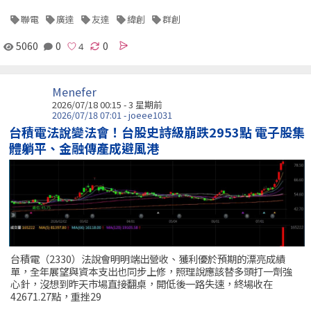
聯電
廣達
友達
緯創
群創
5060
0
0
Menefer
2026/07/18 00:15 - 3 星期前
2026/07/18 07:01 - joeee1031
台積電法說變法會！台股史詩級崩跌2953點 電子股集
體躺平、金融傳產成避風港
台積電（2330）法說會明明端出營收、獲利優於預期的漂亮成績
單，全年展望與資本支出也同步上修，照理說應該替多頭打一劑強
心針，沒想到昨天市場直接翻桌，開低後一路失速，終場收在
42671.27點，重挫29