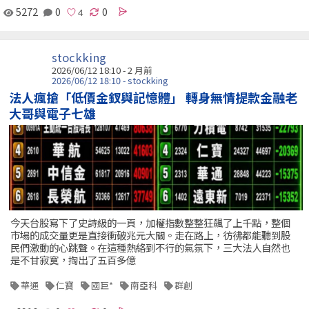
5272
0
0
stockking
2026/06/12 18:10 - 2 月前
2026/06/12 18:10 - stockking
法人瘋搶「低價金釵與記憶體」 轉身無情提款金融老
大哥與電子七雄
今天台股寫下了史詩級的一頁，加權指數整整狂飆了上千點，整個
市場的成交量更是直接衝破兆元大關。走在路上，彷彿都能聽到股
民們激動的心跳聲。在這種熱絡到不行的氣氛下，三大法人自然也
是不甘寂寞，掏出了五百多億
華通
仁寶
國巨*
南亞科
群創