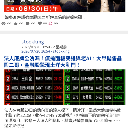
黃唯碩 解讀強弱股因果 拆解真偽的變盤密碼！
∞
∞
∞
∞
∞
stockking
2026/07/20 16:54 - 2 星期前
2026/07/20 16:54 - stockking
法人底牌全洩漏！瘋搶面板雙雄與老AI，大舉拋售晶
圓二哥，金融股驚現土洋大亂鬥！
法人在台股20日的動向真的讓人捏了一把冷汗，雖然大盤加權指數
小跌了約221點，收在42449.70點附近，但檯面下的資金暗流可是
洶湧澎湃。觀察三大法人的總和，其實只微幅買超了5.01億元，不
過如果你把