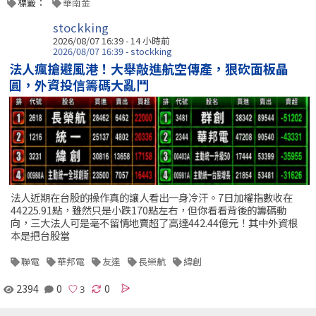
標籤：
華南金
stockking
2026/08/07 16:39 -
14 小時前
2026/08/07 16:39 - stockking
法人瘋搶避風港！大舉敲進航空傳產，狠砍面板晶
圓，外資投信籌碼大亂鬥
法人近期在台股的操作真的讓人看出一身冷汗。7日加權指數收在
44225.91點，雖然只是小跌170點左右，但你看看背後的籌碼動
向，三大法人可是毫不留情地賣超了高達442.44億元！其中外資根
本是把台股當
聯電
華邦電
友達
長榮航
緯創
2394
0
0