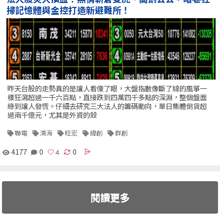
掃記憶體與金控打造新避難所！
昨天台股的走勢真的是讓人看傻了眼，大盤指數像斷了線的風箏一
樣狂瀉超過一千六百點，直接跌到四萬四千多點的深淵，整個盤面
綠到讓人發慌。仔細去研究三大法人的籌碼動向，單日集體倒貨超
過兩千億元，尤其是外資的殺
聯電
鴻海
旺宏
緯創
群創
4177
0
0
閱讀更多