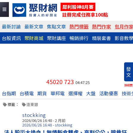
犀利股神8月賽
註冊完成任務拿100點
最新討論
最新文章
焦點文章
熱門標籤
熱門作家
包月作
台股資訊
聚財商城
聚財講座
暢銷排行
精裝套書
影音教
發
文
45020
723
04:47:25
換稿費
台指期
台積電
期貨
華邦電
選擇權
大盤
活動優惠
技術
標籤：
遠東銀
stockking
2026/06/26 16:48 - 2 月前
2026/06/26 16:48 - stockking
法人股災大換血！無情斬倉雙虎、高割公公，暗巷狂