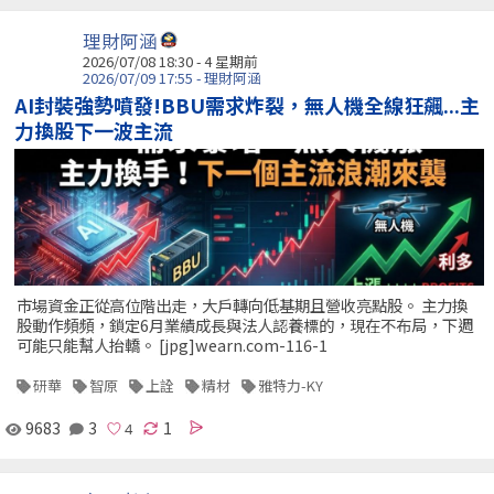
理財阿涵
2026/07/08 18:30 - 4 星期前
2026/07/09 17:55 - 理財阿涵
AI封裝強勢噴發!BBU需求炸裂，無人機全線狂飆...主
力換股下一波主流
市場資金正從高位階出走，大戶轉向低基期且營收亮點股。 主力換
股動作頻頻，鎖定6月業績成長與法人認養標的，現在不布局，下週
可能只能幫人抬轎。 [jpg]wearn.com-116-1
研華
智原
上詮
精材
雅特力-KY
9683
3
1