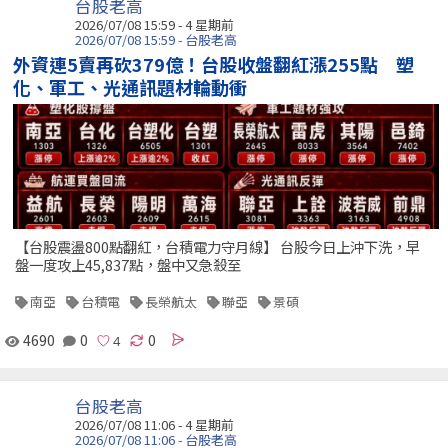
台股老高
2026/07/08 15:59 - 4 星期前
2026/07/08 15:59 - 台股老高
外資連5賣再砍379億！台股收盤翻紅漲255點 塑
化、軍工、光通訊題材輪動衝
【台股震盪800點翻紅，台積電力守月線】 台股今日上沖下洗，早
盤一度攻上45,837點，盤中又急殺至
南亞
台積電
長榮航太
聯亞
景碩
4690
0
0
台股老高
2026/07/08 11:06 - 4 星期前
2026/07/08 11:06 - 台股老高