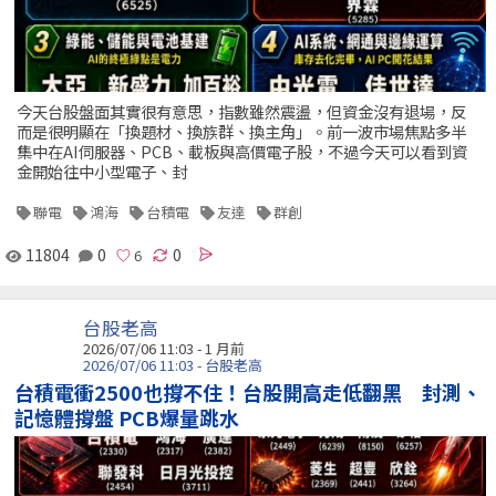
今天台股盤面其實很有意思，指數雖然震盪，但資金沒有退場，反
而是很明顯在「換題材、換族群、換主角」。前一波市場焦點多半
集中在AI伺服器、PCB、載板與高價電子股，不過今天可以看到資
金開始往中小型電子、封
聯電
鴻海
台積電
友達
群創
11804
0
0
台股老高
2026/07/06 11:03 - 1 月前
2026/07/06 11:03 - 台股老高
台積電衝2500也撐不住！台股開高走低翻黑 封測、
記憶體撐盤 PCB爆量跳水