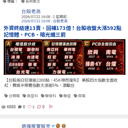
標籤：
長榮航太
台股老高
2026/07/22 16:08 - 2 星期前
2026/07/22 16:08 - 台股老高
外資終結連13賣、回補173億！台股收盤大漲592點
記憶體、PCB、暗光纖三箭
【台股兩日狂彈逾2300點，45K得而復失】 美股四大指數全面收
紅，費城半導體指數大漲逾5%，激勵台
台積電
南亞科
聯發科
聯亞
南電
4888
0
0
選擇權實驗室