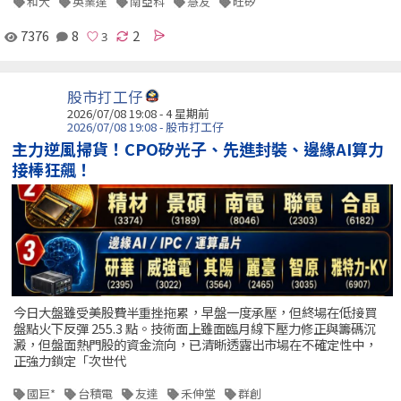
和大
英業達
南亞科
慧友
旺矽
7376
8
2
股市打工仔
2026/07/08 19:08 - 4 星期前
2026/07/08 19:08 - 股市打工仔
主力逆風掃貨！CPO矽光子、先進封裝、邊緣AI算力
接棒狂飆！
今日大盤雖受美股費半重挫拖累，早盤一度承壓，但終場在低接買
盤點火下反彈 255.3 點。技術面上雖面臨月線下壓力修正與籌碼沉
澱，但盤面熱門股的資金流向，已清晰透露出市場在不確定性中，
正強力鎖定「次世代
國巨*
台積電
友達
禾伸堂
群創