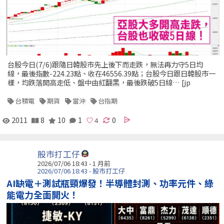
台股今日(7/6)跟隨日韓股市先上後下而走跌，無法再力守5日均
線，最後指數-224.23點、收在46556.39點；台股今日跟日韓股市一
樣，均跌落開高走低、盤中由紅翻黑，最後跌破5日線… [jp
台積電
期貨
當沖
台指期
2011
8
10
1
0
股市打工仔
2026/07/06 18:43 - 1 月前
2026/07/06 18:43 - 股市打工仔
AI缺電＋測試瓶頸爆發！半導體封測、功率元件、綠
能電力全面開火！