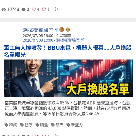
10748
0
1
選擇權實驗室
2026/07/08 19:00 - 4 星期前
2026/07/08 19:00 - 選擇權實驗室
軍工無人機噴發！BBU來電，機器人報喜....大戶換股
名單曝光
當美股費城半導體指數慘跌 4.65%，台積電 ADR 應聲重挫時，台股
正上演一場驚心動魄的 45,000 點保衛戰。然而，就在市場散戶因恐
慌而大舉拋售融資、導致單日融資合計大減 246.45
和成
智原
順達
碩天
新盛力