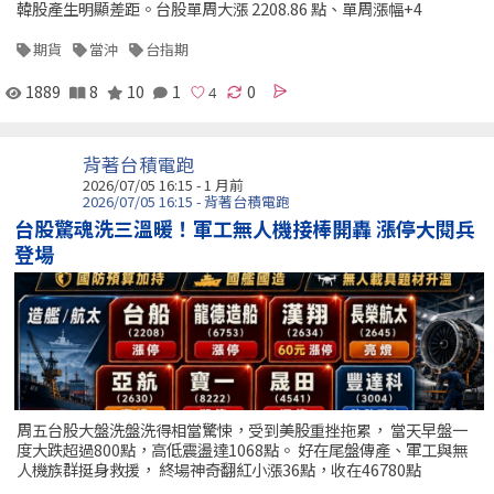
韓股產生明顯差距。台股單周大漲 2208.86 點、單周漲幅+4
期貨
當沖
台指期
1889
8
10
1
0
背著台積電跑
2026/07/05 16:15 - 1 月前
2026/07/05 16:15 - 背著台積電跑
台股驚魂洗三溫暖！軍工無人機接棒開轟 漲停大閱兵
登場
周五台股大盤洗盤洗得相當驚悚，受到美股重挫拖累， 當天早盤一
度大跌超過800點，高低震盪達1068點。 好在尾盤傳產、軍工與無
人機族群挺身救援， 終場神奇翻紅小漲36點，收在46780點