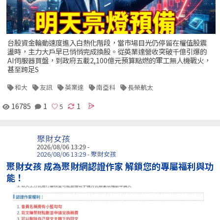
台股資金輪動速度進入白熱化階段，當市場目光仍停留在權值股震
盪時，主力大戶早已悄悄完成換股。從英業達營收突破千億引爆的
AI伺服器買盤，到政府五載2,100億元預算點燃的軍工無人機戰火，
甚至跨足S
和大
友訊
英業達
南亞科
長榮航太
16785
1
1
聚財女孩
2026/08/06 13:29 -
2026/08/06 13:29 - 聚財女孩
聚財女孩 成為聚財網認證作家 解鎖您的專屬福利與功
能！