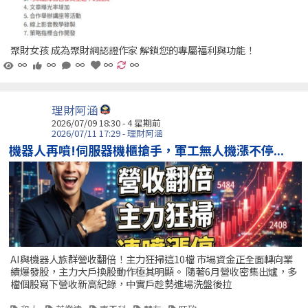
聚財女孩 成為聚財網認證作家 解鎖您的專屬福利與功能！
∞
∞
∞
∞
∞
理財阿涵
2026/07/09 18:30 - 4 星期前
2026/07/11 17:29 - 理財阿涵
機器人再噴!伺服器機櫃搶手，軍工無人機漲不停...
AI與機器人族群營收翻倍！主力狂掃這10檔 市場資金正全面轉向業
績爆發股，主力大戶換股動作極其明顯。 隨著6月營收密集出爐，多
檔個股寫下營收新高紀錄，中實戶趁勢進場洗盤後拉