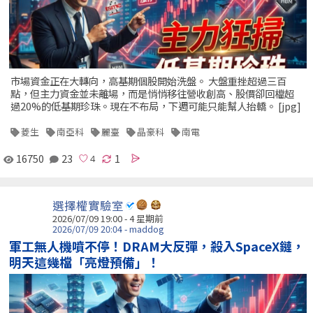
市場資金正在大轉向，高基期個股開始洗盤。 大盤重挫超過三百
點，但主力資金並未離場，而是悄悄移往營收創高、股價卻回檔超
過20%的低基期珍珠。現在不布局，下週可能只能幫人抬轎。 [jpg]
菱生
南亞科
麗臺
晶豪科
南電
16750
23
1
選擇權實驗室
2026/07/09 19:00 - 4 星期前
2026/07/09 20:04 - maddog
軍工無人機噴不停！DRAM大反彈，殺入SpaceX鏈，
明天這幾檔「亮燈預備」！