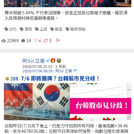
費半殺破 5.44% 不代表沒錢賺，資金正從高位階電子撤離，瘋狂湧
入政策題材與低基期傳產股。
台化
漢翔
上詮
磐亞
龍德造船
22969
14
3
阿Sir.艾斯
2026/07/05 21:15 - 1 月前
2026/07/06 08:39 - 阿Sir.艾斯
7/6 即將攤牌？台韓股市見分歧！
288
台股昨日(7/3)先下後上，仍是力守回測所有均線，最後指數+36.46
點、收在46780362點；台股今日表現依然強勢、指數位階也逐漸與