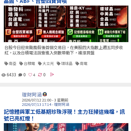
晶圓、ABF、台塑四寶齊噴
台股今日迎來颱風假後首個交易日，在美股四大指數上週五同步收
紅，以及台積電法說會進入倒數帶動下，補漲買盤
南亞
台積電
大立光
環球晶
南電
6433
0
0
理財阿涵
2026/07/12 21:00 - 3 星期前
2026/07/13 17:14 - 理財阿涵
記憶體與軍工低基期珍珠浮現！主力狂掃這幾檔，訊
號已亮紅燈！