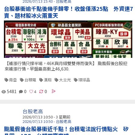
2026/07/13 15:43 - 台股老高
台股暴衝逾千點後幾乎歸零！收盤僅漲25點 外資連7
賣、題材股冰火兩重天
【補漲行情只撐半場，46K與月線雙雙得而復失】 颱風假後台股迎
來補漲行情，早盤最高衝上46,630.
南亞
台積電
漢翔
大立光
環球晶
5481
0
0
台股老高
2026/07/13 10:50 - 3 星期前
2026/07/13 10:50 - 台股老高
颱風假後台股暴衝近千點！台積電法說行情點火 矽