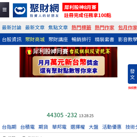
犀利股神8月賽
註冊完成任務拿100點
最新討論
最新文章
焦點文章
熱門標籤
熱門作家
包月作
台股資訊
聚財商城
聚財講座
暢銷排行
精裝套書
影音教
發
文
換稿費
44305
-232
13:28:25
台指期
台積電
期貨
華邦電
選擇權
大盤
活動優惠
技術