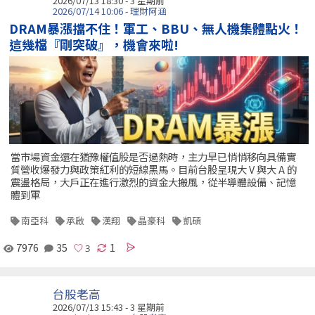
2026/07/13 18:30 - 3 星期前
2026/07/14 10:06 - 理財阿涵
DRAM暴漲擋不住！軍工、BBU、無人機集體點火！
這幾檔『剛突破』，機會來啦!
當市場資金還在猶豫權值股是否過熱時，主力早已悄悄移向具備實
質營收爆發力與政策紅利的短線黑馬。目前台股呈現大 V 與大 A 的
震盪格局，大戶正在進行激烈的資金大搬風，從半導體設備、記憶
體到軍
南亞科
承啟
漢翔
晶豪科
凱碩
7976
35
1
台股老高
2026/07/13 15:43 - 3 星期前