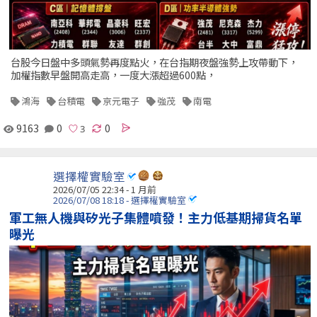
台股今日盤中多頭氣勢再度點火，在台指期夜盤強勢上攻帶動下，
加權指數早盤開高走高，一度大漲超過600點，
鴻海
台積電
京元電子
強茂
南電
9163
0
0
選擇權實驗室
2026/07/05 22:34 - 1 月前
2026/07/08 18:18 - 選擇權實驗室
軍工無人機與矽光子集體噴發！主力低基期掃貨名單
曝光