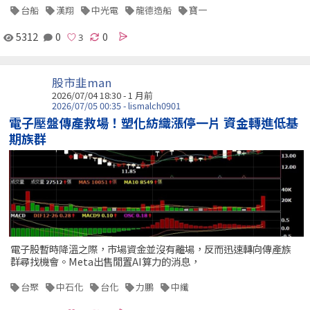
台船
漢翔
中光電
龍德造船
寶一
5312
0
0
股市韭man
2026/07/04 18:30 - 1 月前
2026/07/05 00:35 - lismalch0901
電子壓盤傳產救場！塑化紡織漲停一片 資金轉進低基
期族群
電子股暫時降溫之際，市場資金並沒有離場，反而迅速轉向傳產族
群尋找機會。Meta出售閒置AI算力的消息，
台聚
中石化
台化
力鵬
中纖