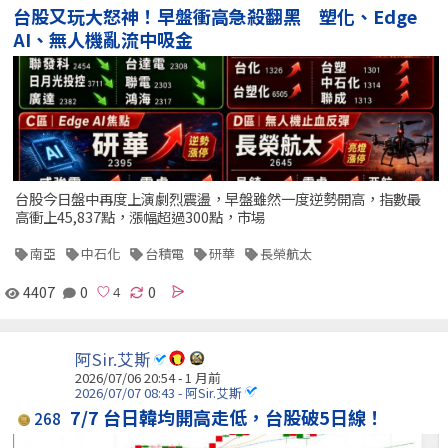
台股又玩大怒神！早盤衝高急殺翻黑 塑化、Edge
AI、無人機亂流中吸金
台股今日盤中再度上演劇烈震盪，早盤雖然一度逆勢開高，指數最
高衝上45,837點，漲幅超過300點，市場
南亞
中石化
台積電
研華
長榮航太
4407
0
0
阿Sir.艾斯
2026/07/06 20:54 - 1 月前
2026/07/07 08:43 - 阿Sir.艾斯
7/7 台日韓均開高走低，台股破5日線！
268