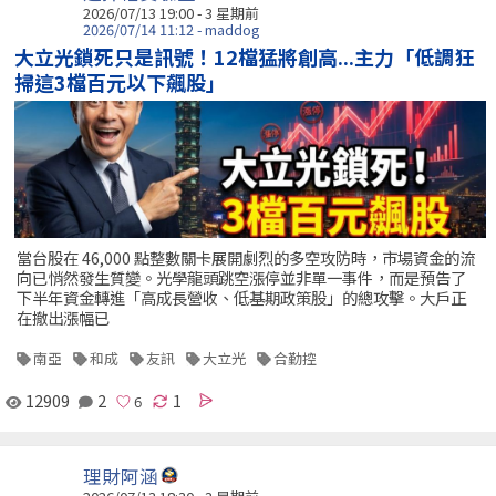
2026/07/13 19:00 - 3 星期前
2026/07/14 11:12 - maddog
大立光鎖死只是訊號！12檔猛將創高...主力「低調狂
掃這3檔百元以下飆股」
當台股在 46,000 點整數關卡展開劇烈的多空攻防時，市場資金的流
向已悄然發生質變。光學龍頭跳空漲停並非單一事件，而是預告了
下半年資金轉進「高成長營收、低基期政策股」的總攻擊。大戶正
在撤出漲幅已
南亞
和成
友訊
大立光
合勤控
12909
2
1
理財阿涵