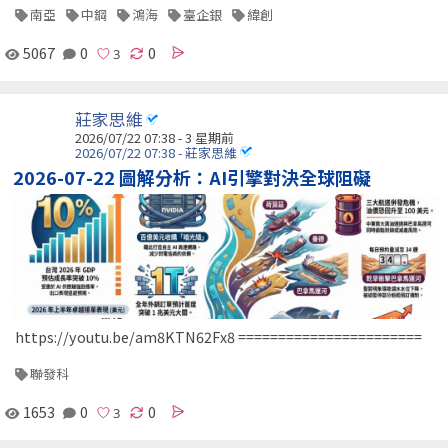
南亞
中鋼
鴻海
臺企銀
緯創
5067
0
0
莊家思維
2026/07/22 07:38 - 3 星期前
2026/07/22 07:38 - 莊家思維
2026-07-22 圖解分析：AI引擎對決全球阻礙
https://youtu.be/am8KTN62Fx8 =======================
聯發科
1653
0
0