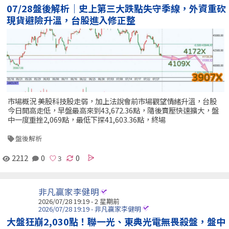
07/28盤後解析｜史上第三大跌點失守季線，外資重砍
現貨避險升溫，台股進入修正整
市場概況 美股科技股走弱，加上法說會前市場觀望情緒升溫，台股
今日開高走低，早盤最高來到43,672.36點，隨後賣壓快速擴大，盤
中一度重挫2,069點，最低下探41,603.36點，終場
盤後解析
2212
0
0
非凡贏家李健明
2026/07/28 19:19 - 2 星期前
2026/07/28 19:19 - 非凡贏家李健明
大盤狂崩2,030點！聯一光、東典光電無畏殺盤，盤中