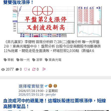
雙雙強攻漲停！
《非凡贏家》李健明 首席分析師 7/28(二)盤後分析 聯一光早盤
2⊕！東典光電盤中⊕！ 盤勢分析 台股今日受南韓股市熔斷暴跌
11%拖累，開低走低全面潰敗，終場狂殺2,030點（跌幅4.6
華航
聯一光
凌華
東典光電
2077
0
0
選擇權實驗室
2026/07/28 19:00 - 2 星期前
2026/07/29 01:28 - jerrybr
血流成河中的避風港！這檔妖股連拉兩根漲停，短線
高勝率聖品！