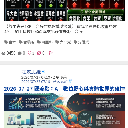
【盤中失守43K，台股拉尾盤驚險收斂】 費城半導體指數重挫逾
4%，加上科技巨頭資本支出疑慮未退，台股
台苯
台積電
南亞科
大立光
先進光
3450
0
0
莊家思維
2026/07/27 07:19 - 2 星期前
2026/07/27 07:19 - 莊家思維
2026-07-27 匯流點：AI_數位野心與實體世界的碰撞