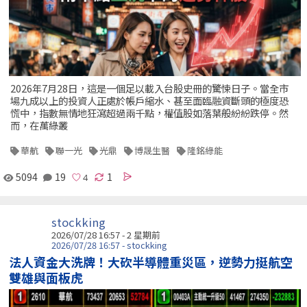
2026年7月28日，這是一個足以載入台股史冊的驚悚日子。當全市
場九成以上的投資人正處於帳戶縮水、甚至面臨融資斷頭的極度恐
慌中，指數無情地狂瀉超過兩千點，權值股如落葉般紛紛跌停。然
而，在萬綠叢
華航
聯一光
光鼎
博晟生醫
隆銘綠能
5094
19
1
stockking
2026/07/28 16:57 - 2 星期前
2026/07/28 16:57 - stockking
法人資金大洗牌！大砍半導體重災區，逆勢力挺航空
雙雄與面板虎