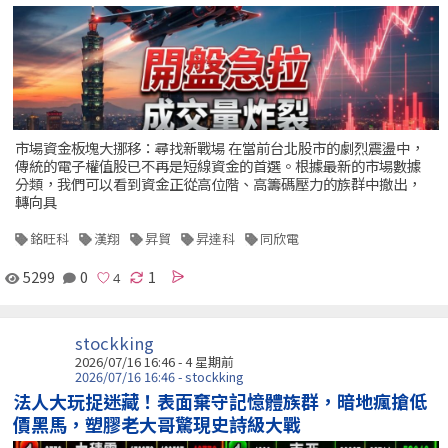
市場資金板塊大挪移：尋找新戰場 在當前台北股市的劇烈震盪中，
傳統的電子權值股已不再是短線資金的首選。根據最新的市場數據
分類，我們可以看到資金正從高位階、高籌碼壓力的族群中撤出，
轉向具
銘旺科
漢翔
昇貿
昇達科
同欣電
5299
0
1
stockking
2026/07/16 16:46 - 4 星期前
2026/07/16 16:46 - stockking
法人大玩捉迷藏！表面棄守記憶體族群，暗地瘋搶低
價黑馬，塑膠老大哥驚現史詩級大戰