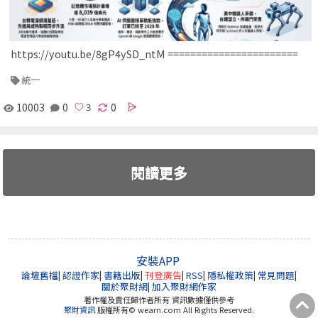
https://youtu.be/8gP4ySD_ntM =======================
統一
10003
0
0
閱讀更多
安裝APP
論壇舊檔
|
認證作家
|
書籍出版
|
刊登廣告
|
RSS
|
隱私權政策
|
常見問題
|
關於聚財網
|
加入聚財網作家
著作權及責任歸作者所有 資訊數據僅供參考
聚財資訊
版權所有© wearn.com All Rights Reserved.