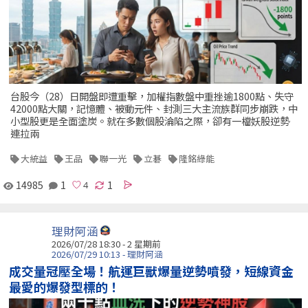
台股今（28）日開盤即遭重擊，加權指數盤中重挫逾1800點、失守
42000點大關，記憶體、被動元件、封測三大主流族群同步崩跌，中
小型股更是全面塗炭。就在多數個股淪陷之際，卻有一檔妖股逆勢
連拉兩
大統益
王品
聯一光
立碁
隆銘綠能
14985
1
1
理財阿涵
2026/07/28 18:30 - 2 星期前
2026/07/29 10:13 - 理財阿涵
成交量冠壓全場！航運巨獸爆量逆勢噴發，短線資金
最愛的爆發型標的！