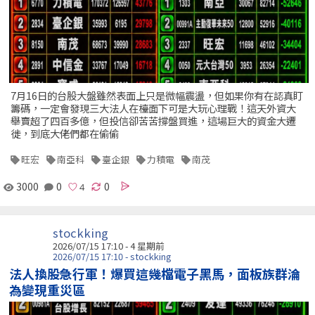
7月16日的台股大盤雖然表面上只是微幅震盪，但如果你有在認真盯
籌碼，一定會發現三大法人在檯面下可是大玩心理戰！這天外資大
舉賣超了四百多億，但投信卻苦苦撐盤買進，這場巨大的資金大遷
徙，到底大佬們都在偷偷
旺宏
南亞科
臺企銀
力積電
南茂
3000
0
0
stockking
2026/07/15 17:10 - 4 星期前
2026/07/15 17:10 - stockking
法人換股急行軍！爆買這幾檔電子黑馬，面板族群淪
為變現重災區