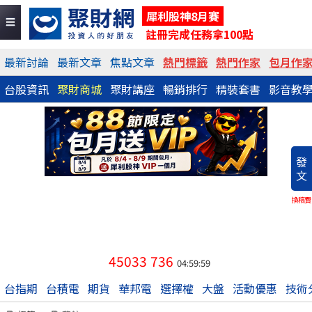
犀利股神8月賽
註冊完成任務拿100點
最新討論
最新文章
焦點文章
熱門標籤
熱門作家
包月作
台股資訊
聚財商城
聚財講座
暢銷排行
精裝套書
影音教
發
文
換稿費
45033
736
04:59:59
台指期
台積電
期貨
華邦電
選擇權
大盤
活動優惠
技術