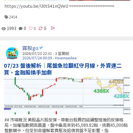
https://youtu.be/U0tS41nQVeU ===================
2454
1993
0
0
露股go
2026/07/23 22:31 - 3 星期前
2026/07/24 00:09 - Hsienweilee
07/23 盤後解析｜尾盤急拉翻紅守月線，外資連二
買、金融股換手加劇
## 市場概況 美股晶片股反彈，帶動台股周四延續整理後的反彈格
局。加權指數開高震盪，盤中最高來到45,089.82點，挑戰45,000點
整數關卡，但受到高檔解套賣壓及追價買盤不足影響，指