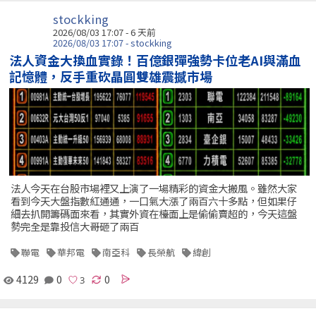
stockking
2026/08/03 17:07 - 6 天前
2026/08/03 17:07 - stockking
法人資金大換血實錄！百億銀彈強勢卡位老AI與滿血
記憶體，反手重砍晶圓雙雄震撼市場
法人今天在台股市場裡又上演了一場精彩的資金大搬風。雖然大家
看到今天大盤指數紅通通，一口氣大漲了兩百六十多點，但如果仔
細去扒開籌碼面來看，其實外資在檯面上是偷偷賣超的，今天這盤
勢完全是靠投信大哥砸了兩百
聯電
華邦電
南亞科
長榮航
緯創
4129
0
0