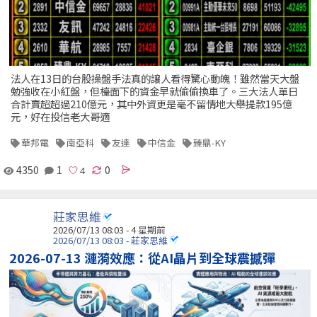
法人在13日的台股操盤手法真的讓人看得驚心動魄！雖然當天大盤
勉強收在小紅盤，但檯面下的資金早就偷偷換車了。三大法人單日
合計賣超超過210億元，其中外資更是毫不留情地大舉提款195億
元，好在投信老大哥適
華邦電
南亞科
友達
中信金
臻鼎-KY
4350
1
0
莊家思維
2026/07/13 08:03 - 4 星期前
2026/07/13 08:03 - 莊家思維
2026-07-13 漣漪效應：從AI晶片到全球震撼彈