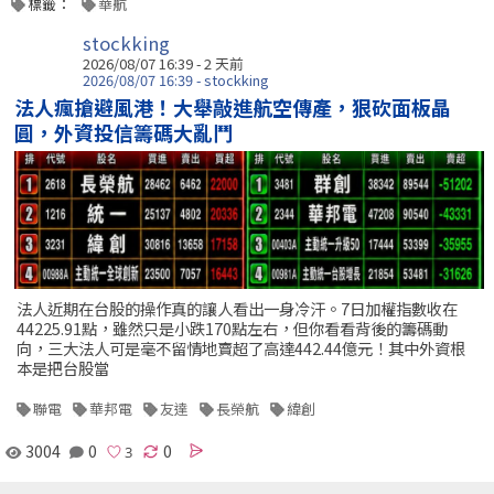
標籤：
華航
stockking
2026/08/07 16:39 - 2 天前
2026/08/07 16:39 - stockking
法人瘋搶避風港！大舉敲進航空傳產，狠砍面板晶
圓，外資投信籌碼大亂鬥
法人近期在台股的操作真的讓人看出一身冷汗。7日加權指數收在
44225.91點，雖然只是小跌170點左右，但你看看背後的籌碼動
向，三大法人可是毫不留情地賣超了高達442.44億元！其中外資根
本是把台股當
聯電
華邦電
友達
長榮航
緯創
3004
0
0