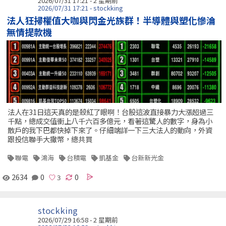
2026/07/31 17:21 - 2 星期前
2026/07/31 17:21 - stockking
法人狂掃權值大咖與閃金光族群！半導體與塑化慘淪
無情提款機
法人在31日這天真的是殺紅了眼啊！台股這波直接暴力大漲超過三
千點，總成交值衝上八千六百多億元，看著這驚人的數字，身為小
散戶的我下巴都快掉下來了。仔細端詳一下三大法人的動向，外資
跟投信聯手大撒幣，總共買
聯電
鴻海
台積電
凱基金
台新新光金
2634
0
0
stockking
2026/07/29 16:58 - 2 星期前