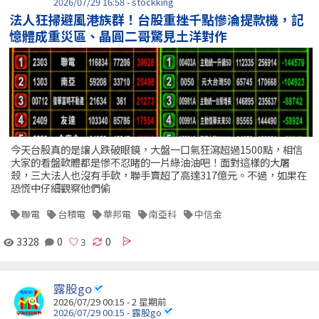
2026/07/29 16:58 - stockking
法人狂掃避風港族群！台股重挫千點慘淪提款機，記
憶體成重災區、晶圓二哥驚見土洋對作
今天台股真的是讓人跌破眼鏡，大盤一口氣狂瀉超過1500點，相信
大家的看盤軟體都是慘不忍睹的一片綠油油吧！面對這樣的大屠
殺，三大法人也沒有手軟，聯手賣超了高達317億元。不過，如果在
恐慌中仔細觀察他們偷
聯電
台積電
華邦電
南亞科
中信金
3328
0
0
露股go
2026/07/29 00:15 - 2 星期前
2026/07/29 00:15 - 露股go