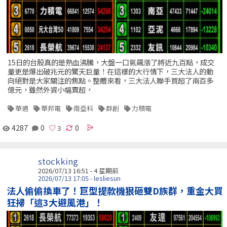
15日的台股真的是熱血沸騰，大盤一口氣飆漲了將近九百點，成交
量更是爆出破兆元的驚天巨量！在這樣的大行情下，三大法人的動
向絕對是大家關注的焦點。整體來看，三大法人聯手買超了兩百多
億元，雖然外資小幅賣超，
華通
華邦電
南亞科
群創
力積電
4287
0
0
stockking
2026/07/13 16:51 - 4 星期前
2026/07/13 17:05 - lesliesun
法人偷偷換車了！巨型提款機狠砸雙D族群，重金大買
狂掃「這3大避風港」！