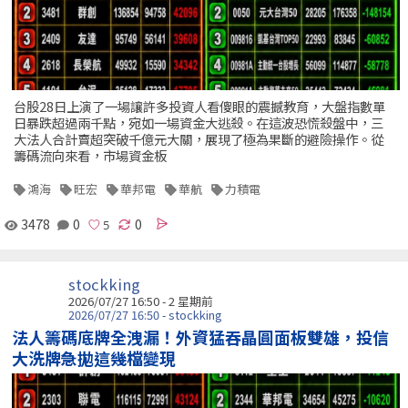
台股28日上演了一場讓許多投資人看傻眼的震撼教育，大盤指數單
日暴跌超過兩千點，宛如一場資金大逃殺。在這波恐慌殺盤中，三
大法人合計賣超突破千億元大關，展現了極為果斷的避險操作。從
籌碼流向來看，市場資金板
鴻海
旺宏
華邦電
華航
力積電
3478
0
0
stockking
2026/07/27 16:50 - 2 星期前
2026/07/27 16:50 - stockking
法人籌碼底牌全洩漏！外資猛吞晶圓面板雙雄，投信
大洗牌急拋這幾檔變現