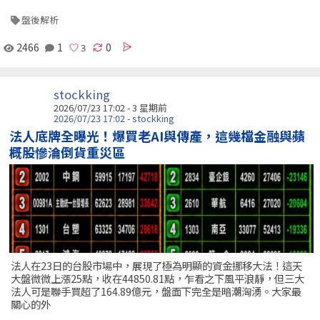
盤後解析
2466
1
0
stockking
2026/07/23 17:02 - 3 星期前
2026/07/23 17:02 - stockking
法人底牌全曝光！爆買老AI與傳產，這幾檔金融與蘋
概股慘淪倒貨重災區
法人在23日的台股市場中，展現了極為明顯的資金挪移大法！這天
大盤微微上漲25點，收在44850.81點，乍看之下風平浪靜，但三大
法人可是聯手買超了164.89億元，盤面下完全是暗潮洶湧。大家最
關心的外