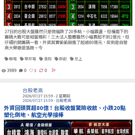
27日的台股大盤雖然只是微幅跌了20多點，小幅震盪，但檯面下的
籌碼大戰可是相當精彩！三大法人整體雖然小幅賣超不到1億元，但
仔細扒開籌碼一看，外資其實偷偷敲進了超過80億元，反倒是自營
商大舉撤退落跑。今
聯電
華邦電
漢翔
群創
至上
3989
0
0
台股老高
2026/07/27 15:59 - 2 星期前
2026/07/27 15:59 - 台股老高
外資回頭買超80億！台股收盤驚險收斂、小跌20點
塑化倒地、航空光學接棒