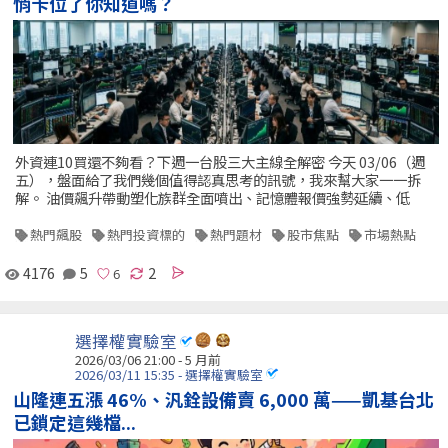
悄卡位了你知道嗎？
外資連10買還不夠看？下週一台股三大主線全解密 今天 03/06（週
五），盤面給了我們幾個值得認真思考的訊號，我來幫大家一一拆
解。 油價飆升帶動塑化族群全面噴出、記憶體報價強勢延續、低
熱門飆股
熱門投資標的
熱門題材
股市焦點
市場熱點
4176
5
2
選擇權實驗室
2026/03/06 21:00 - 5 月前
2026/03/11 15:35 - 選擇權實驗室
山隆連五漲 46%、汎銓設備賣 6,000 萬——凱基台北
已鎖定這幾檔...