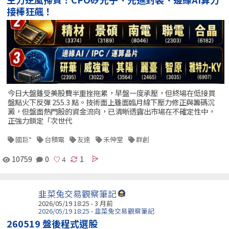
接棒狂飆！
今日大盤雖受美股費半重挫拖累，早盤一度承壓，但終場在低接買
盤點火下反彈 255.3 點。技術面上雖面臨月線下壓力修正與籌碼沉
澱，但盤面熱門股的資金流向，已清晰透露出市場在不確定性中，
正強力鎖定「次世代
國巨*
台積電
友達
禾伸堂
群創
10759
0
1
韭菜兔交易觀察筆記
2026/05/19 18:25 - 3 月前
2026/05/19 18:25 - 韭菜兔交易觀察筆記
260519 盤後程式選股