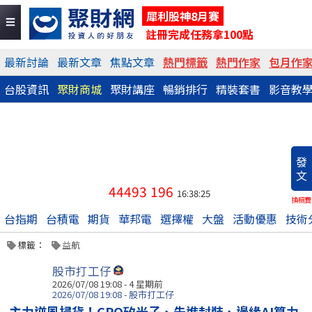
犀利股神8月賽
註冊完成任務拿100點
最新討論
最新文章
焦點文章
熱門標籤
熱門作家
包月作
台股資訊
聚財商城
聚財講座
暢銷排行
精裝套書
影音教
發
文
44493
196
16:38:25
換稿費
台指期
台積電
期貨
華邦電
選擇權
大盤
活動優惠
技術
標籤：
益航
股市打工仔
2026/07/08 19:08 - 4 星期前
2026/07/08 19:08 - 股市打工仔
主力逆風掃貨！CPO矽光子、先進封裝、邊緣AI算力