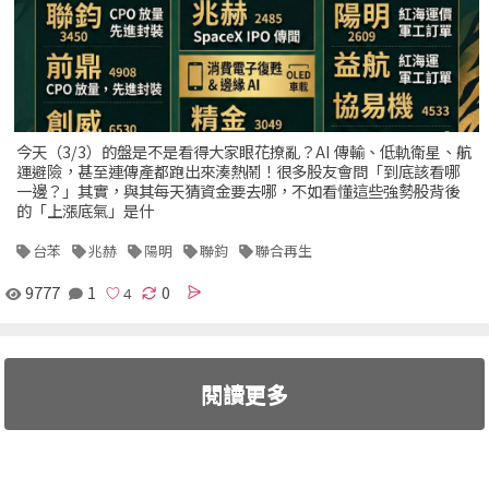
今天（3/3）的盤是不是看得大家眼花撩亂？AI 傳輸、低軌衛星、航
運避險，甚至連傳產都跑出來湊熱鬧！很多股友會問「到底該看哪
一邊？」其實，與其每天猜資金要去哪，不如看懂這些強勢股背後
的「上漲底氣」是什
台苯
兆赫
陽明
聯鈞
聯合再生
9777
1
0
閱讀更多