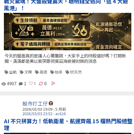
戰火驚魂！大盤殺聲震天，聰明錢全逃向「這 4 大避
風港」！
今天的盤面真的是讓人心驚膽跳，大家手上的持股還好嗎？打開新
聞，滿滿都是美以衝突跟荷莫茲海峽被封鎖的消息
益航
文曄
晟德
柏承
欣天然
4907
1
0
股市打工仔
2026/03/03 19:09 - 5 月前
2026/03/03 23:52 - ac616
AI 不只拼算力！低軌衛星、航運齊飆 15 檔熱門股總整
理