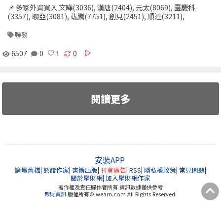
📌 多家外資買入 文曄(3036), 漢唐(2404), 元太(8069), 臺慶科
(3357), 聯亞(3081), 竑騰(7751), 創見(2451), 順達(3211),
聯發
6507
0
0
閱讀更多
安裝APP
論壇舊檔
|
認證作家
|
書籍出版
|
刊登廣告
|
RSS
|
隱私權政策
|
常見問題
|
關於聚財網
|
加入聚財網作家
著作權及責任歸作者所有 資訊數據僅供參考
聚財資訊
版權所有© wearn.com All Rights Reserved.