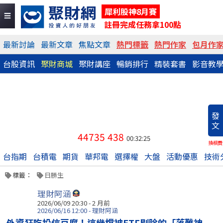
犀利股神8月賽
註冊完成任務拿100點
最新討論
最新文章
焦點文章
熱門標籤
熱門作家
包月作
台股資訊
聚財商城
聚財講座
暢銷排行
精裝套書
影音教
發
文
44735
438
00:32:25
換稿費
台指期
台積電
期貨
華邦電
選擇權
大盤
活動優惠
技術
標籤：
日勝生
理財阿涵
2026/06/09 20:30 - 2 月前
2026/06/16 12:00 - 理財阿涵
外資狂吃投信豆腐！這幾檔被ETF剔除的「落難神