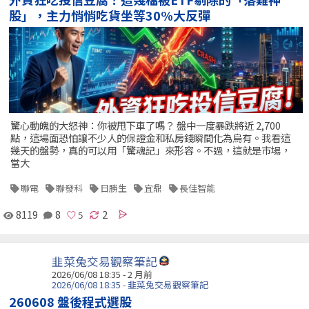
股」，主力悄悄吃貨坐等30%大反彈
驚心動魄的大怒神：你被甩下車了嗎？ 盤中一度暴跌將近 2,700
點，這場面恐怕讓不少人的保證金和私房錢瞬間化為烏有。我看這
幾天的盤勢，真的可以用「驚魂記」來形容。不過，這就是市場，
當大
聯電
聯發科
日勝生
宜鼎
長佳智能
8119
8
2
韭菜兔交易觀察筆記
2026/06/08 18:35 - 2 月前
2026/06/08 18:35 - 韭菜兔交易觀察筆記
260608 盤後程式選股