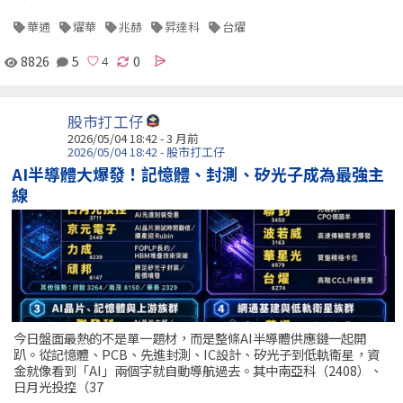
華通
燿華
兆赫
昇達科
台燿
8826
5
0
股市打工仔
2026/05/04 18:42 - 3 月前
2026/05/04 18:42 - 股市打工仔
AI半導體大爆發！記憶體、封測、矽光子成為最強主
線
今日盤面最熱的不是單一題材，而是整條AI半導體供應鏈一起開
趴。從記憶體、PCB、先進封測、IC設計、矽光子到低軌衛星，資
金就像看到「AI」兩個字就自動導航過去。其中南亞科（2408）、
日月光投控（37