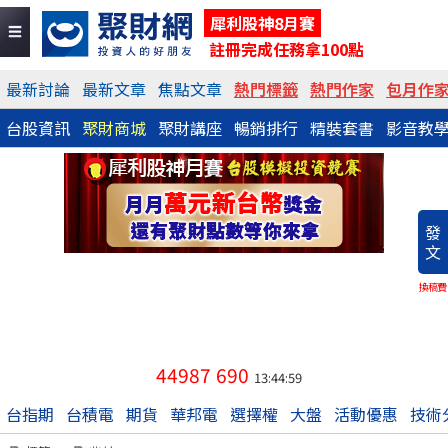
犀利股神8月賽
註冊完成任務拿100點
最新討論
最新文章
焦點文章
熱門標籤
熱門作家
包月作
台股資訊
聚財商城
聚財講座
暢銷排行
精裝套書
影音教
發
文
換稿費
44987
690
13:44:59
台指期
台積電
期貨
華邦電
選擇權
大盤
活動優惠
技術