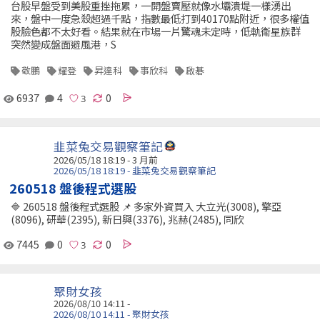
台股早盤受到美股重挫拖累，一開盤賣壓就像水壩潰堤一樣湧出
來，盤中一度急殺超過千點，指數最低打到40170點附近，很多權值
股臉色都不太好看。結果就在市場一片驚魂未定時，低軌衛星族群
突然變成盤面避風港，S
敬鵬
耀登
昇達科
事欣科
啟碁
6937
4
0
韭菜兔交易觀察筆記
2026/05/18 18:19 - 3 月前
2026/05/18 18:19 - 韭菜兔交易觀察筆記
260518 盤後程式選股
🔷 260518 盤後程式選股 📌 多家外資買入 大立光(3008), 擎亞
(8096), 研華(2395), 新日興(3376), 兆赫(2485), 同欣
7445
0
0
聚財女孩
2026/08/10 14:11 -
2026/08/10 14:11 - 聚財女孩