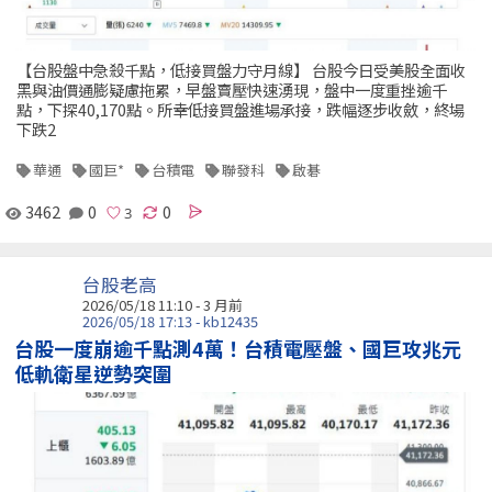
【台股盤中急殺千點，低接買盤力守月線】 台股今日受美股全面收
黑與油價通膨疑慮拖累，早盤賣壓快速湧現，盤中一度重挫逾千
點，下探40,170點。所幸低接買盤進場承接，跌幅逐步收斂，終場
下跌2
華通
國巨*
台積電
聯發科
啟碁
3462
0
0
台股老高
2026/05/18 11:10 - 3 月前
2026/05/18 17:13 - kb12435
台股一度崩逾千點測4萬！台積電壓盤、國巨攻兆元
低軌衛星逆勢突圍