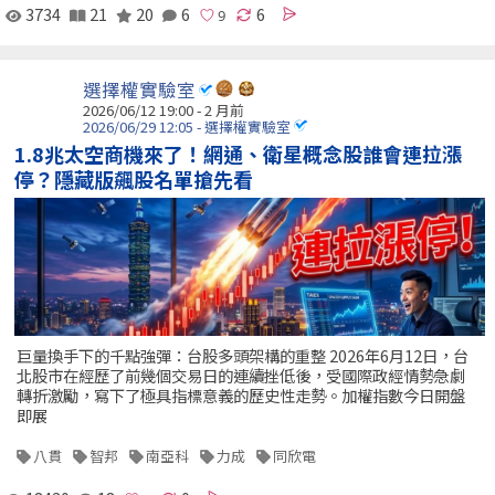
3734
21
20
6
6
選擇權實驗室
2026/06/12 19:00 - 2 月前
2026/06/29 12:05 - 選擇權實驗室
1.8兆太空商機來了！網通、衛星概念股誰會連拉漲
停？隱藏版飆股名單搶先看
巨量換手下的千點強彈：台股多頭架構的重整 2026年6月12日，台
北股市在經歷了前幾個交易日的連續挫低後，受國際政經情勢急劇
轉折激勵，寫下了極具指標意義的歷史性走勢。加權指數今日開盤
即展
八貫
智邦
南亞科
力成
同欣電