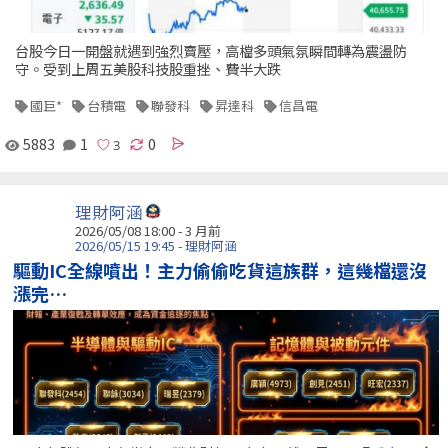
台股今日一開盤就遇到強烈賣壓，高檔多頭氣氛瞬間轉為震盪防
守。受到上周五美股科技股重挫、費半大跌
國巨*
台積電
聯發科
昇達科
信昌電
5883
1
0
理財阿涵
2026/05/08 18:00 - 3 月前
2026/05/15 19:45 - 理財阿涵
驅動IC全線噴出！主力偷偷吃貨這族群，這幾檔還沒
漲完…