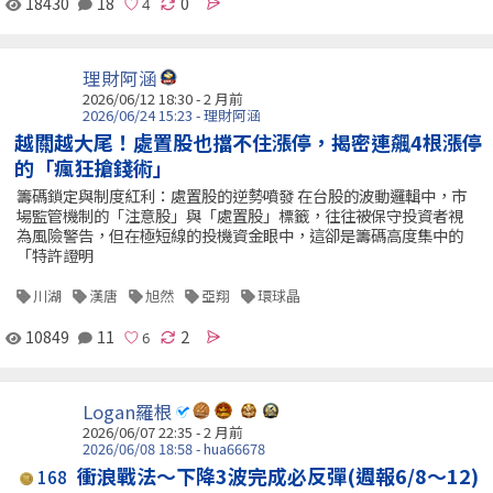
18430
18
0
理財阿涵
2026/06/12 18:30 - 2 月前
2026/06/24 15:23 - 理財阿涵
越關越大尾！處置股也擋不住漲停，揭密連飆4根漲停
的「瘋狂搶錢術」
籌碼鎖定與制度紅利：處置股的逆勢噴發 在台股的波動邏輯中，市
場監管機制的「注意股」與「處置股」標籤，往往被保守投資者視
為風險警告，但在極短線的投機資金眼中，這卻是籌碼高度集中的
「特許證明
川湖
漢唐
旭然
亞翔
環球晶
10849
11
2
Logan羅根
2026/06/07 22:35 - 2 月前
2026/06/08 18:58 - hua66678
衝浪戰法～下降3波完成必反彈(週報6/8～12)
168