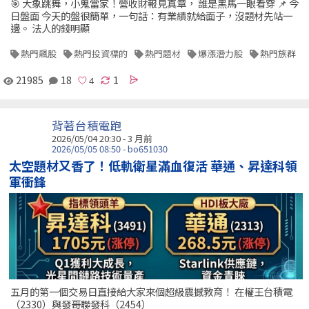
🎯 大象跳舞，小鬼當家！營收財報見真章， 誰是黑馬一眼看穿 📌 今
日盤面 今天的盤很簡單，一句話：有業績就給面子，沒題材先站一
邊。 法人的錢明顯
熱門飆股
熱門投資標的
熱門題材
爆漲潛力股
熱門族群
21985
18
1
背著台積電跑
2026/05/04 20:30 - 3 月前
2026/05/05 08:50 - bo651030
太空題材又香了！低軌衛星滿血復活 華通、昇達科領
軍衝鋒
五月的第一個交易日直接給大家來個超級震撼教育！ 在權王台積電
（2330）與發哥聯發科（2454）