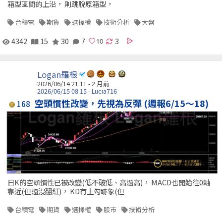
箱型區間的上沿， 則跳脫原箱型，
台積電
期貨
選擇權
技術分析
大盤
4342
15
30
7
3
Logan羅根
2026/06/14 21:11 - 2 月前
2026/06/15 08:15 - Lucia716
空頭慣性改變，先視為反彈 (週報6/15～18)
168
日K的空頭慣性已被改變(低不破低、高過高)， MACD也開始往0軸
靠近(但還沒翻紅)， KD有上勾跡象(但
台積電
期貨
選擇權
股市
技術分析