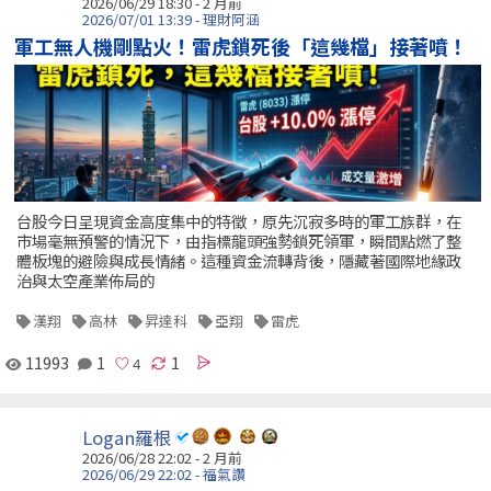
2026/06/29 18:30 - 2 月前
2026/07/01 13:39 - 理財阿涵
軍工無人機剛點火！雷虎鎖死後「這幾檔」接著噴！
台股今日呈現資金高度集中的特徵，原先沉寂多時的軍工族群，在
市場毫無預警的情況下，由指標龍頭強勢鎖死領軍，瞬間點燃了整
體板塊的避險與成長情緒。這種資金流轉背後，隱藏著國際地緣政
治與太空產業佈局的
漢翔
高林
昇達科
亞翔
雷虎
11993
1
1
Logan羅根
2026/06/28 22:02 - 2 月前
2026/06/29 22:02 - 福氣讚