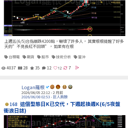
上週五(6/5)台指崩跌4200點，嚇壞了許多人， 其實根根提醒了好多
天的”不見長紅不回頭”， 如果有在根
台積電
期貨
股市
技術分析
當沖
4037
28
35
12
7
Logan羅根
2026/06/05 22:12 - 2 月前
2026/06/08 02:53 - 巨人肩膀
這個型態日K已交代，下週起換週K(6/5夜盤
168
衝浪日誌)