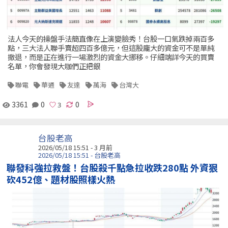
法人今天的操盤手法簡直像在上演變臉秀！台股一口氣跌掉兩百多
點，三大法人聯手賣超四百多億元，但這股龐大的資金可不是單純
撤退，而是正在進行一場激烈的資金大挪移。仔細端詳今天的買賣
名單，你會發現大咖們正把銀
聯電
華通
友達
萬海
台灣大
3361
0
0
台股老高
2026/05/18 15:51 - 3 月前
2026/05/18 15:51 - 台股老高
聯發科強拉救盤！台股殺千點急拉收跌280點 外資狠
砍452億、題材股照樣火熱