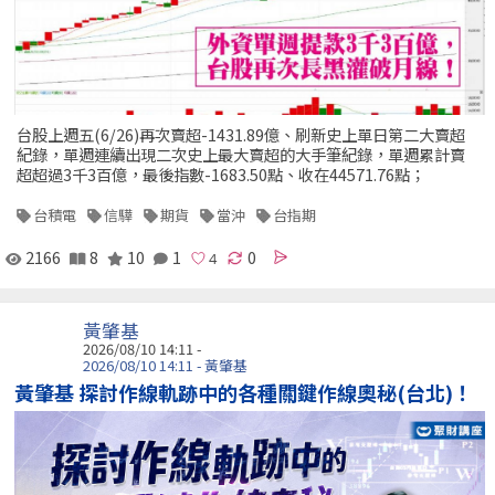
台股上週五(6/26)再次賣超-1431.89億、刷新史上單日第二大賣超
紀錄，單週連續出現二次史上最大賣超的大手筆紀錄，單週累計賣
超超過3千3百億，最後指數-1683.50點、收在44571.76點；
台積電
信驊
期貨
當沖
台指期
2166
8
10
1
0
黃肇基
2026/08/10 14:11 -
2026/08/10 14:11 - 黃肇基
黃肇基 探討作線軌跡中的各種關鍵作線奧秘(台北)！