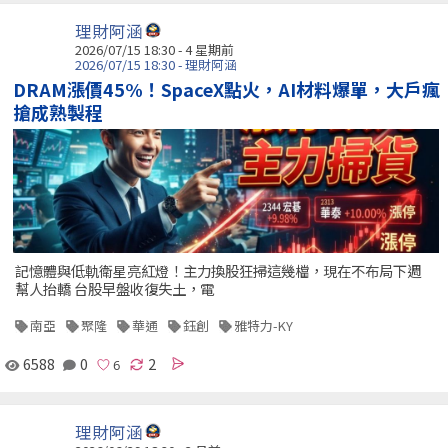
理財阿涵
2026/07/15 18:30 - 4 星期前
2026/07/15 18:30 - 理財阿涵
DRAM漲價45%！SpaceX點火，AI材料爆單，大戶瘋
搶成熟製程
記憶體與低軌衛星亮紅燈！主力換股狂掃這幾檔，現在不布局下週
幫人抬轎 台股早盤收復失土，電
南亞
聚隆
華通
鈺創
雅特力-KY
6588
0
2
理財阿涵