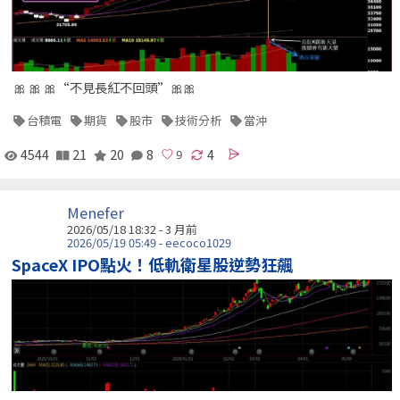
🎀 🎀 🎀“不見長紅不回頭”🎀🎀
台積電
期貨
股市
技術分析
當沖
4544
21
20
8
4
Menefer
2026/05/18 18:32 - 3 月前
2026/05/19 05:49 - eecoco1029
SpaceX IPO點火！低軌衛星股逆勢狂飆