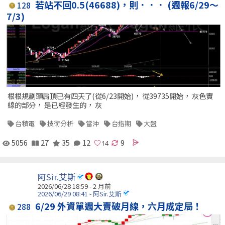
若站不回0.5(46688)，則．．． (週報6/29～
128
7/3)
根根規劃頭肩頂已有四天了(從6/23開始)， 從39735開始， 灰色實
線的部分， 是已經發生的， 灰
台積電
技術分析
當沖
台指期
大盤
5056
27
35
12
9
阿Sir.艾斯
2026/06/28 18:59 - 2 月前
2026/06/29 08:41 - 阿Sir.艾斯
6/29 外資單週大賣破月線，六月成定局！
288