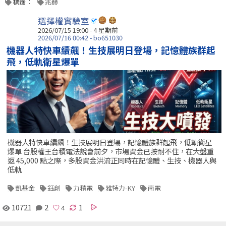
標籤：
兆赫
選擇權實驗室
2026/07/15 19:00 - 4 星期前
2026/07/16 00:42 - bo651030
機器人特快車續飆！生技展明日登場，記憶體族群起
飛，低軌衛星爆單
機器人特快車續飆！生技展明日登場，記憶體族群起飛，低軌衛星
爆單 台股權王台積電法說會前夕，市場資金已按耐不住，在大盤重
返 45,000 點之際，多股資金洪流正同時在記憶體、生技、機器人與
低軌
凱基金
鈺創
力積電
雅特力-KY
南電
10721
2
1