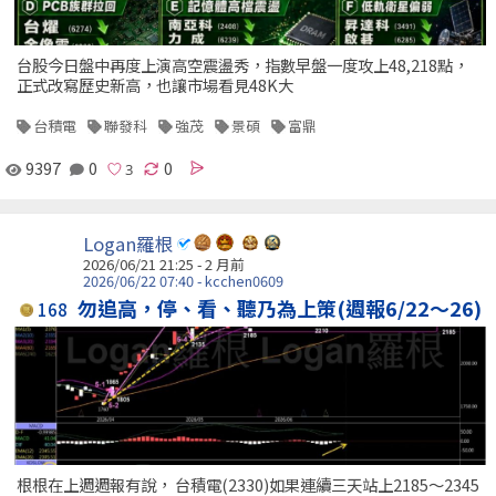
台股今日盤中再度上演高空震盪秀，指數早盤一度攻上48,218點，
正式改寫歷史新高，也讓市場看見48K大
台積電
聯發科
強茂
景碩
富鼎
9397
0
0
Logan羅根
2026/06/21 21:25 - 2 月前
2026/06/22 07:40 - kcchen0609
勿追高，停、看、聽乃為上策(週報6/22～26)
168
根根在上週週報有說， 台積電(2330)如果連續三天站上2185～2345