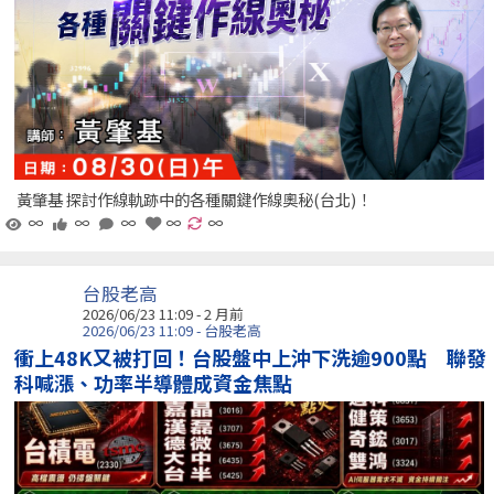
黃肇基 探討作線軌跡中的各種關鍵作線奧秘(台北)！
∞
∞
∞
∞
∞
台股老高
2026/06/23 11:09 - 2 月前
2026/06/23 11:09 - 台股老高
衝上48K又被打回！台股盤中上沖下洗逾900點 聯發
科喊漲、功率半導體成資金焦點