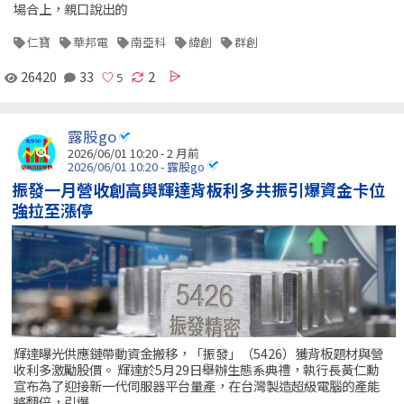
場合上，親口說出的
仁寶
華邦電
南亞科
緯創
群創
26420
33
2
露股go
2026/06/01 10:20 - 2 月前
2026/06/01 10:20 - 露股go
振發一月營收創高與輝達背板利多共振引爆資金卡位
強拉至漲停
輝達曝光供應鏈帶動資金搬移，「振發」（5426）獲背板題材與營
收利多激勵股價。 輝達於5月29日舉辦生態系典禮，執行長黃仁勳
宣布為了迎接新一代伺服器平台量產，在台灣製造超級電腦的產能
將翻倍，引爆