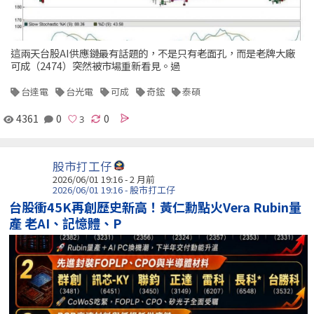
這兩天台股AI供應鏈最有話題的，不是只有老面孔，而是老牌大廠
可成（2474）突然被市場重新看見。過
台達電
台光電
可成
奇鋐
泰碩
4361
0
0
股市打工仔
2026/06/01 19:16 - 2 月前
2026/06/01 19:16 - 股市打工仔
台股衝45K再創歷史新高！黃仁勳點火Vera Rubin量
產 老AI、記憶體、P