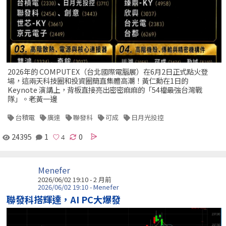
2026年的 COMPUTEX（台北國際電腦展）在6月2日正式點火登
場，這兩天科技圈和投資圈簡直集體高潮！黃仁勳在1日的
Keynote 演講上，背板直接亮出密密麻麻的「54檔最強台灣戰
隊」。老黃一邊
台積電
廣達
聯發科
可成
日月光投控
24395
1
0
Menefer
2026/06/02 19:10 - 2 月前
2026/06/02 19:10 - Menefer
聯發科搭輝達，AI PC大爆發