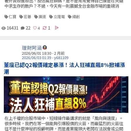
著外資殺進殺出、投信瘋狂鎖碼，是不是常常覺得自己像是在夾縫
中求生存的散戶？不過，今天有一則震撼全台金融市場的重磅消
仁寶
宏碁
廣達
立隆電
緯創
16431
22
1
理財阿涵
2026/06/01 18:30 - 2 月前
2026/06/03 01:39 - y681109
董座已認Q2報價確定暴漲！法人狂補直飆8%掀補漲
潮
在上千檔的台股市場中，短線操作最講求的就是「風向與速度」。
很多時候，我們在等一個能夠引爆股價的火苗，而最猛烈的火苗往
往不是什麼神祕的投顧明牌，而是產業龍頭大老闆在法說會或公開