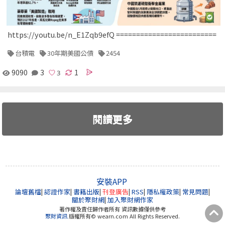
https://youtu.be/n_E1Zqb9efQ =========================
台積電
30年期美國公債
2454
9090
3
1
閱讀更多
安裝APP
論壇舊檔
|
認證作家
|
書籍出版
|
刊登廣告
|
RSS
|
隱私權政策
|
常見問題
|
關於聚財網
|
加入聚財網作家
著作權及責任歸作者所有 資訊數據僅供參考
聚財資訊
版權所有© wearn.com All Rights Reserved.