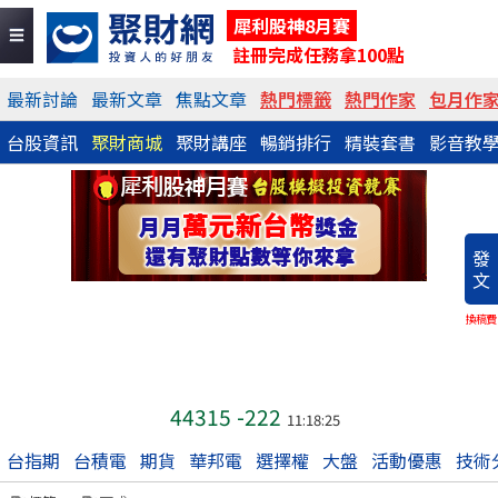
犀利股神8月賽
註冊完成任務拿100點
最新討論
最新文章
焦點文章
熱門標籤
熱門作家
包月作
台股資訊
聚財商城
聚財講座
暢銷排行
精裝套書
影音教
發
文
換稿費
44315
-222
11:18:25
台指期
台積電
期貨
華邦電
選擇權
大盤
活動優惠
技術