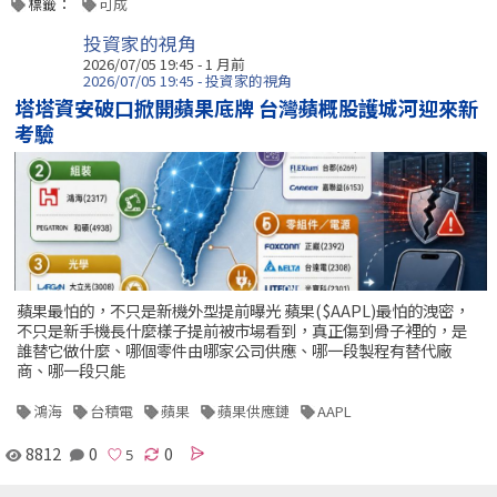
標籤：
可成
投資家的視角
2026/07/05 19:45 - 1 月前
2026/07/05 19:45 - 投資家的視角
塔塔資安破口掀開蘋果底牌 台灣蘋概股護城河迎來新
考驗
蘋果最怕的，不只是新機外型提前曝光 蘋果($AAPL)最怕的洩密，
不只是新手機長什麼樣子提前被市場看到，真正傷到骨子裡的，是
誰替它做什麼、哪個零件由哪家公司供應、哪一段製程有替代廠
商、哪一段只能
鴻海
台積電
蘋果
蘋果供應鏈
AAPL
8812
0
0