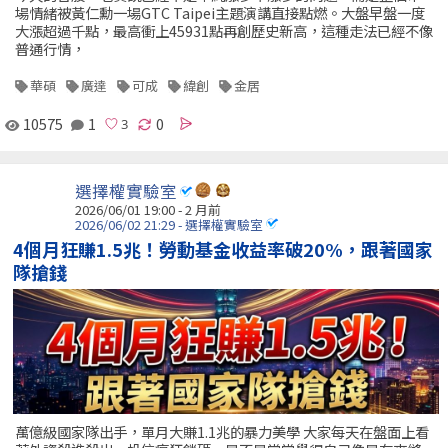
場情緒被黃仁勳一場GTC Taipei主題演講直接點燃。大盤早盤一度
大漲超過千點，最高衝上45931點再創歷史新高，這種走法已經不像
普通行情，
華碩
廣達
可成
緯創
金居
10575
1
0
選擇權實驗室
2026/06/01 19:00 - 2 月前
2026/06/02 21:29 - 選擇權實驗室
4個月狂賺1.5兆！勞動基金收益率破20%，跟著國家
隊搶錢
萬億級國家隊出手，單月大賺1.1兆的暴力美學 大家每天在盤面上看