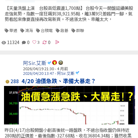
【天量洗盤上演 台股高低震盪1,700點】 台股今天一開盤延續美股
走強氣勢，指數一度狂飆到38,921.95點，離3萬9只差臨門一腳，氣
勢看起來像要直接再改寫新頁。不過漲太快、乖離太大，
華通
鴻海
台積電
啟碁
群聯
11324
0
0
阿Sir.艾斯
2026/04/19 21:30 - 4 月前
2026/04/20 13:47 - 阿Sir.艾斯
4/20 油價急跌、準備大暴走？
288
昨日(4/17)台股開盤小創高後就一路盤跌，不過台指收盤仍保持近
280點的正價差，最後指數-327.68點、收在36804.34點；雖然收黑