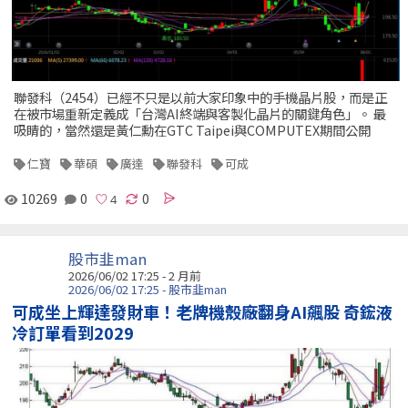
聯發科（2454）已經不只是以前大家印象中的手機晶片股，而是正
在被市場重新定義成「台灣AI終端與客製化晶片的關鍵角色」。 最
吸睛的，當然還是黃仁勳在GTC Taipei與COMPUTEX期間公開
仁寶
華碩
廣達
聯發科
可成
10269
0
0
股市韭man
2026/06/02 17:25 - 2 月前
2026/06/02 17:25 - 股市韭man
可成坐上輝達發財車！老牌機殼廠翻身AI飆股 奇鋐液
冷訂單看到2029