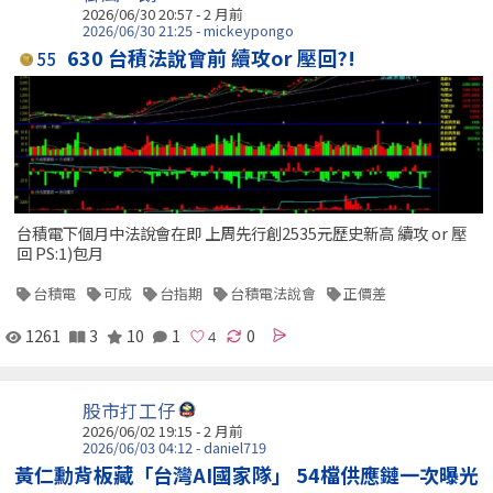
2026/06/30 20:57 - 2 月前
2026/06/30 21:25 - mickeypongo
630 台積法說會前 續攻or 壓回?!
55
台積電下個月中法說會在即 上周先行創2535元歷史新高 續攻 or 壓
回 PS:1)包月
台積電
可成
台指期
台積電法說會
正價差
1261
3
10
1
0
股市打工仔
2026/06/02 19:15 - 2 月前
2026/06/03 04:12 - daniel719
黃仁勳背板藏「台灣AI國家隊」 54檔供應鏈一次曝光