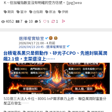
K、但加權指數並沒有明確的空方信號。 [jpg]wea
期貨
當沖
台指期
原油
伊朗
4052
7
10
5
1
選擇權實驗室
2026/04/17 21:00 - 4 月前
2026/04/23 20:45 - 選擇權實驗室
台積電長黑只是假動作、矽光子CPO、先進封裝萬潤
飆2.1倍，主菜還沒上……
531億三大法人卡位、800G InP需求暴力上修、 聯亞萬潤財富重分
配正在發生……