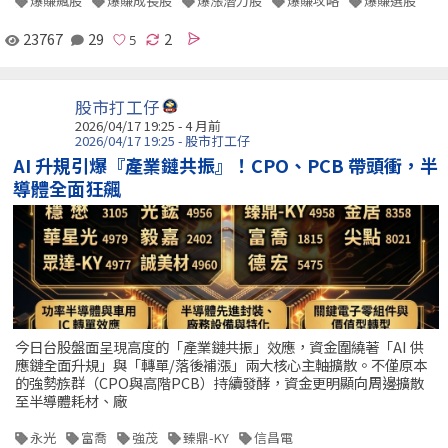
爆賺飆股
爆賺成長股
爆漲潛力股
爆賺攻略
爆賺選股
23767
29
2
股市打工仔
2026/04/17 19:25 - 4 月前
2026/04/17 19:25 - 股市打工仔
AI 升規引爆『產業鏈共振』！CPO、PCB 帶頭衝，半
導體全面狂飆
今日台股盤面呈現高度的「產業鏈共振」效應，資金圍繞著「AI 供
應鏈全面升規」與「轉單/落後補漲」兩大核心主軸擴散。不僅原本
的強勢族群（CPO與高階PCB）持續發酵，資金更明顯向周邊擴散
至半導體耗材、廠
永光
富喬
強茂
臻鼎-KY
信昌電