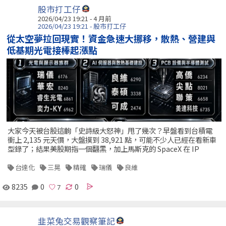
股市打工仔
2026/04/23 19:21 - 4 月前
2026/04/23 19:21 - 股市打工仔
從太空夢拉回現實！資金急速大挪移，散熱、營建與
低基期光電接棒起漲點
大家今天被台股這齣「史詩級大怒神」甩了幾次？早盤看到台積電
衝上 2,135 元天價，大盤摸到 38,921 點，可能不少人已經在看新車
型錄了；結果美股期指一個翻黑，加上馬斯克的 SpaceX 在 IP
台達化
三晃
精確
瑞儀
良維
8235
0
0
韭菜兔交易觀察筆記