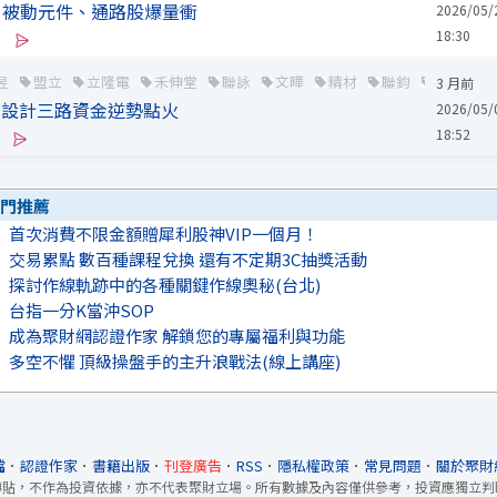
！被動元件、通路股爆量衝
2026/05/
18:30
昱
盟立
立隆電
禾伸堂
聯詠
文曄
精材
聯鈞
大聯大
3 月前
IC設計三路資金逆勢點火
2026/05/
18:52
門推薦
首次消費不限金額贈犀利股神VIP一個月！
交易累點 數百種課程兌換 還有不定期3C抽獎活動
探討作線軌跡中的各種關鍵作線奧秘(台北)
台指一分K當沖SOP
成為聚財網認證作家 解鎖您的專屬福利與功能
多空不懼 頂級操盤手的主升浪戰法(線上講座)
檔
．
認證作家
．
書籍出版
．
刊登廣告
．
RSS
．
隱私權政策
．
常見問題
．
關於聚財
轉貼，不作為投資依據，亦不代表聚財立場。所有數據及內容僅供參考，投資應獨立判