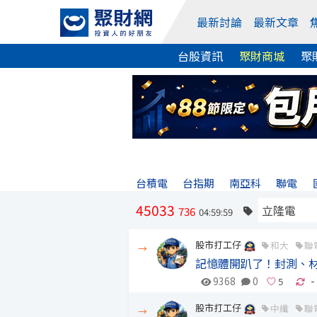
最新討論
最新文章
台股資訊
聚財商城
聚
台積電
台指期
南亞科
聯電
45033
736
04:59:59
股市打工仔
和大
聯
→
記憶體開趴了！封測、
9368
0
-
股市打工仔
中纖
聯
→