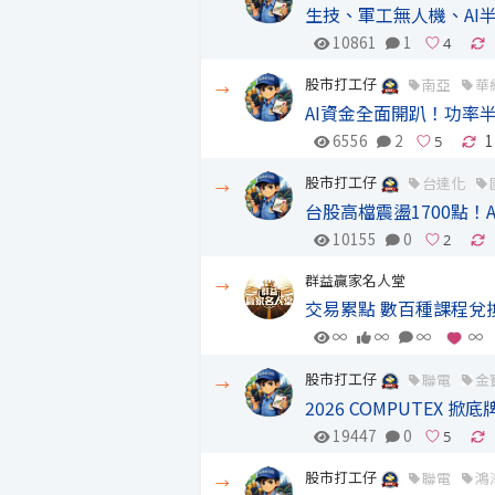
生技、軍工無人機、AI
10861
1
股市打工仔
南亞
華
→
AI資金全面開趴！功率
6556
2
1
股市打工仔
台達化
→
台股高檔震盪1700點
10155
0
群益贏家名人堂
→
交易累點 數百種課程兌
∞
∞
∞
∞
股市打工仔
聯電
金
→
2026 COMPUTE
19447
0
股市打工仔
聯電
鴻
→