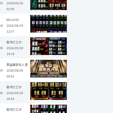
29
2026/06/30
03:00
華邦電
凱美
瑞昱
南亞科
友達
鼎元
京元電子
立隆電
kb12435
18
2026/06/19
12:57
興勤
立隆電
華新科
晶技
群創
堡達
廣穎
台半
鈞寶
股市打工仔
28
2026/05/28
19:18
群益贏家名人堂
09
2026/08/09
00:42
欣興
順達
群創
TPK-KY
東台
台半
頎邦
合晶
雷科
股市打工仔
26
2026/05/26
18:54
希華
華新科
益登
日電貿
臺慶科
群創
大聯大
事欣科
股市打工仔