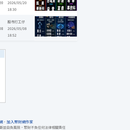
20
2026/05/20
18:30
鑫聯大投控
國精化
譜瑞-KY
霖宏
信昌電
台表科
芯鼎
股市打工仔
08
2026/05/08
18:52
網
．
加入聚財網作家
斷並自負風險，聚財不負任何法律相關責任