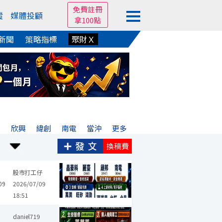
免費註冊
蹤
媒體投顧
拿100點
新聞
策略指標
聚財Ｘ
宏
欣興
緯創
南電
當沖
更多
換稿費
晶豪科
禾伸堂
精材
群創
揚明光
日月光投控
鈺創
松
股市打工仔
09
2026/07/09
18:51
科嶠
磐亞
材料*-KY
中光電
崇越
均豪
彩晶
茂達
光鼎
daniel719