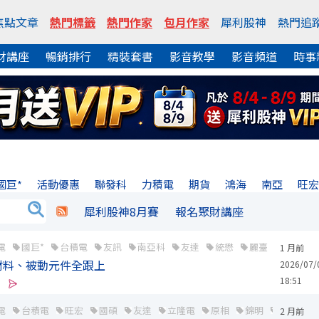
焦點文章
熱門標籤
熱門作家
包月作家
犀利股神
熱門追
財講座
暢銷排行
精裝套書
影音教學
影音頻道
時事
國巨*
活動優惠
聯發科
力積電
期貨
鴻海
南亞
旺
犀利股神8月賽
報名聚財講座
電
國巨*
台積電
友訊
南亞科
友達
統懋
麗臺
立隆電
1 月前
材料、被動元件全跟上
2026/07/
18:51
電
台積電
旺宏
國碩
友達
立隆電
原相
錦明
群創
2 月前