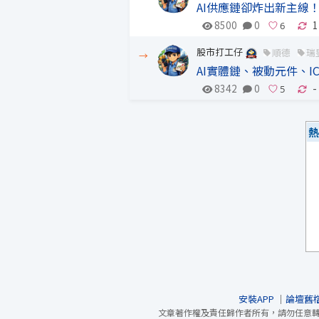
AI供應鏈卻炸出新主線
8500
0
1
股市打工仔
順德
瑞
→
AI實體鏈、被動元件、
8342
0
-
熱
安裝APP
｜
論壇舊
文章著作權及責任歸作者所有，請勿任意