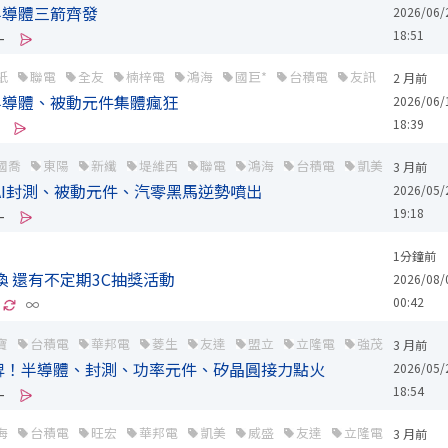
半導體三箭齊發
2026/06/
18:51
-
紙
聯電
全友
楠梓電
鴻海
國巨*
台積電
友訊
茂矽
2 月前
半導體、被動元件集體瘋狂
2026/06/
18:39
國喬
東陽
新纖
堤維西
聯電
鴻海
台積電
凱美
友達
3 月前
！AI封測、被動元件、汽零黑馬逆勢噴出
2026/05/
19:18
-
1分鐘前
換 還有不定期3C抽獎活動
2026/08/
00:42
∞
寶
台積電
華邦電
菱生
友達
盟立
立隆電
強茂
禾伸堂
3 月前
X 掀底牌！半導體、封測、功率元件、矽晶圓接力點火
2026/05/
18:54
-
海
台積電
旺宏
華邦電
凱美
威盛
友達
立隆電
大毅
3 月前