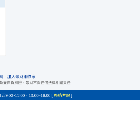
網
．
加入聚財網作家
斷並自負風險，聚財不負任何法律相關責任
0~12:00、13:00~18:00 [
聯絡客服
]