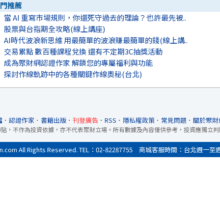
門推薦
當 AI 重寫市場規則，你還死守過去的理論？也許最先被..
股票與台指期全攻略(線上講座)
AI時代波浪新思維 用最簡單的波浪賺最簡單的錢(線上講..
交易累點 數百種課程兌換 還有不定期3C抽獎活動
成為聚財網認證作家 解鎖您的專屬福利與功能
探討作線軌跡中的各種關鍵作線奧秘(台北)
檔
．
認證作家
．
書籍出版
．
刊登廣告
．
RSS
．
隱私權政策
．
常見問題
．
關於聚財
轉貼，不作為投資依據，亦不代表聚財立場。所有數據及內容僅供參考，投資應獨立判
All Rights Reserved. TEL：02-82287755 商城客服時間：台北週一至週五9:0