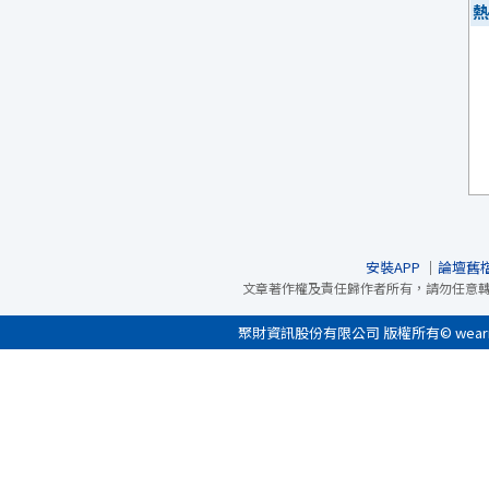
熱
安裝APP
｜
論壇舊
文章著作權及責任歸作者所有，請勿任意
聚財資訊股份有限公司 版權所有© wearn.com 