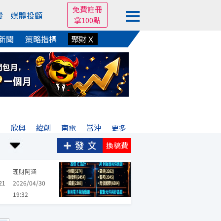
免費註冊
蹤
媒體投顧
拿100點
新聞
策略指標
聚財Ｘ
亞
欣興
緯創
南電
當沖
更多
換稿費
毅嘉
聯發科
臺企銀
台嘉碩
信驊
合晶
南俊國際
熱門
理財阿涵
21
2026/04/30
19:32