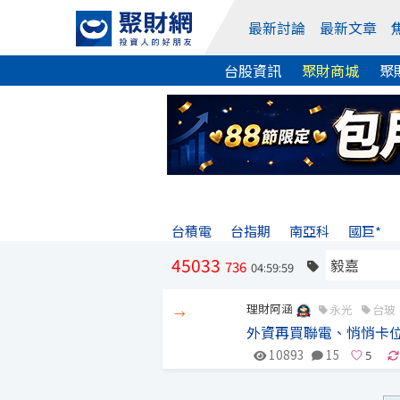
最新討論
最新文章
台股資訊
聚財商城
聚
台積電
台指期
南亞科
國巨*
45033
736
04:59:59
理財阿涵
永光
台玻
→
外資再買聯電、悄悄卡位
10893
15