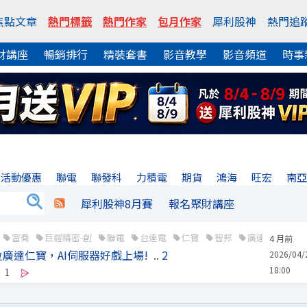
焦點文章
熱門標籤
熱門作家
包月作家
犀利股神
熱門追
財講座
暢銷排行
精裝套書
影音教學
影音頻道
時事
活動優惠
聯電
聯發科
力積電
期貨
鴻海
旺宏
南
犀利股神8月賽
報名聚財講座
富喬
巨鎧精密-創
聯電
台達電
仁寶
智邦
廣達
威盛
4 月前
廣達仁寶，AI伺服器好戲上場!
..
2
2026/04/
18:00
1