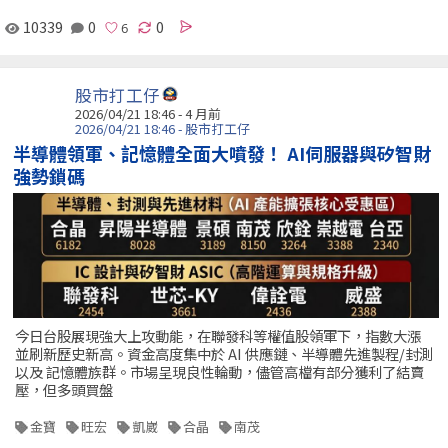
10339
0
0
股市打工仔
2026/04/21 18:46 - 4 月前
2026/04/21 18:46 - 股市打工仔
半導體領軍、記憶體全面大噴發！ AI伺服器與矽智財
強勢鎖碼
今日台股展現強大上攻動能，在聯發科等權值股領軍下，指數大漲
並刷新歷史新高。資金高度集中於 AI 供應鏈、半導體先進製程/封測
以及 記憶體族群。市場呈現良性輪動，儘管高檔有部分獲利了結賣
壓，但多頭買盤
金寶
旺宏
凱崴
合晶
南茂