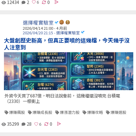
12434
2
0
選擇權實驗室
2026/04/14 21:00 - 4 月前
2026/04/20 21:15 - 選擇權實驗室
大盤創歷史新高，但真正要噴的這幾檔，今天幾乎沒
人注意到
外資今天買了687億，明日法說會前， 這幾檔還沒噴完 台積電
（2330）一根衝上
爆賺飆股
爆賺成長股
爆漲潛力股
爆賺攻略
爆賺選股
35299
28
0