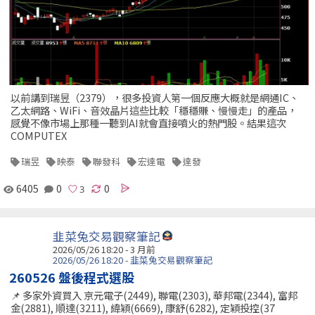
以前講到瑞昱（2379），很多投資人第一個反應大概就是網通IC、
乙太網路、WiFi、音效晶片這些比較「穩穩賺、慢慢走」的產品，
感覺不像市場上那種一聽到AI就會直接噴火的熱門股。結果這次
COMPUTEX
瑞昱
映泰
聯發科
宏達電
達發
6405
0
0
韭菜兔交易觀察筆記
2026/05/26 18:20 - 3 月前
2026/05/26 18:20 - 韭菜兔交易觀察筆記
260526 盤後程式選股
📌 多家外資買入 京元電子(2449), 聯電(2303), 華邦電(2344), 富邦
金(2881), 順達(3211), 緯穎(6669), 康舒(6282), 定穎投控(37