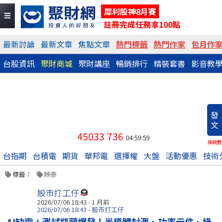
犀利股神8月賽
註冊完成任務拿100點
最新討論
最新文章
焦點文章
熱門標籤
熱門作家
包月作
台股資訊
聚財商城
聚財講座
暢銷排行
精裝套書
影音教
發
文
45033
736
04:59:59
換稿費
台指期
台積電
期貨
華邦電
選擇權
大盤
活動優惠
技術
標籤：
映泰
股市打工仔
2026/07/06 18:43 - 1 月前
2026/07/06 18:43 - 股市打工仔
AI缺電＋測試瓶頸爆發！半導體封測、功率元件、綠