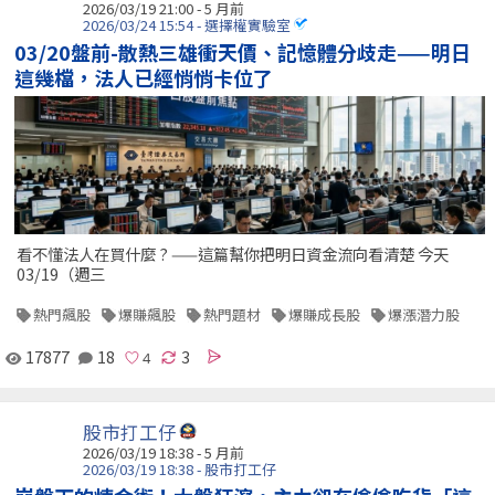
2026/03/19 21:00 - 5 月前
2026/03/24 15:54 - 選擇權實驗室
03/20盤前-散熱三雄衝天價、記憶體分歧走——明日
這幾檔，法人已經悄悄卡位了
看不懂法人在買什麼 ? ——這篇幫你把明日資金流向看清楚 今天
03/19（週三
熱門飆股
爆賺飆股
熱門題材
爆賺成長股
爆漲潛力股
17877
18
3
股市打工仔
2026/03/19 18:38 - 5 月前
2026/03/19 18:38 - 股市打工仔