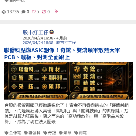
13735
0
0
股市打工仔
2026/04/24 18:38 - 4 月前
2026/04/24 18:38 - 股市打工仔
聯發科點燃ASIC想像！奇鋐、雙鴻領軍散熱大軍
PCB、載板、封測全面跟上
台股的投資邏輯已經徹底進化了！ 資金不再眷戀過去的「硬體純組
裝」，而是瘋狂湧入具備「高毛利」與「關鍵技術」的供應鏈。尤
其是AI算力狂飆後，隨之而來的「高功耗散熱」與「高階晶片設
計」，成為了現在法人圈最
金像電
聯發科
奇鋐
景碩
南電