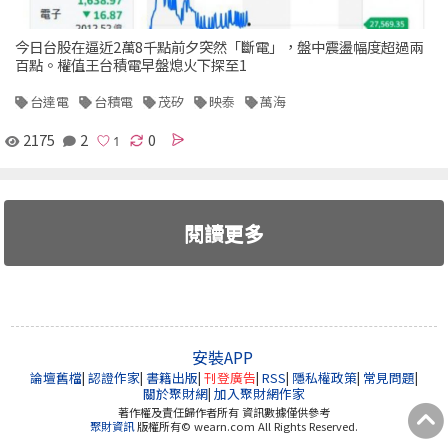
今日台股在逼近2萬8千點前夕突然「斷電」，盤中震盪幅度超過兩
百點。權值王台積電早盤熄火下探至1
台達電
台積電
茂矽
映泰
萬海
2175
2
0
閱讀更多
安裝APP
論壇舊檔
|
認證作家
|
書籍出版
|
刊登廣告
|
RSS
|
隱私權政策
|
常見問題
|
關於聚財網
|
加入聚財網作家
著作權及責任歸作者所有 資訊數據僅供參考
聚財資訊
版權所有© wearn.com All Rights Reserved.