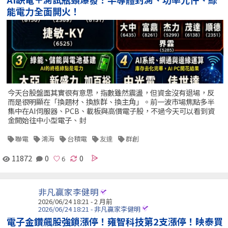
能電力全面開火！
今天台股盤面其實很有意思，指數雖然震盪，但資金沒有退場，反
而是很明顯在「換題材、換族群、換主角」。前一波市場焦點多半
集中在AI伺服器、PCB、載板與高價電子股，不過今天可以看到資
金開始往中小型電子、封
聯電
鴻海
台積電
友達
群創
11872
0
0
非凡贏家李健明
2026/06/24 18:21 - 2 月前
2026/06/24 18:21 - 非凡贏家李健明
電子金鑽飆股強鎖漲停！雍智科技第2支漲停！映泰買