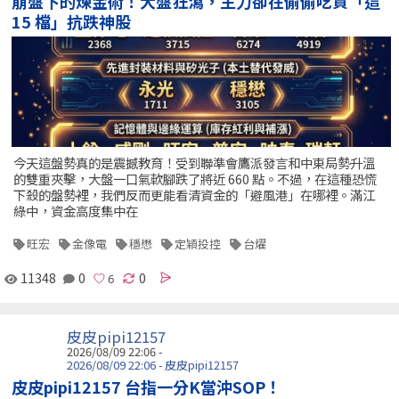
崩盤下的煉金術！大盤狂瀉，主力卻在偷偷吃貨「這
15 檔」抗跌神股
今天這盤勢真的是震撼教育！受到聯準會鷹派發言和中東局勢升溫
的雙重夾擊，大盤一口氣軟腳跌了將近 660 點。不過，在這種恐慌
下殺的盤勢裡，我們反而更能看清資金的「避風港」在哪裡。滿江
綠中，資金高度集中在
旺宏
金像電
穩懋
定穎投控
台燿
11348
0
0
皮皮pipi12157
2026/08/09 22:06 -
2026/08/09 22:06 - 皮皮pipi12157
皮皮pipi12157 台指一分K當沖SOP！