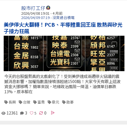
股市打工仔
2026/04/08 19:01 - 4 月前
2026/04/09 07:19 - 沒買過台積電
美伊停火大翻轉！PCB、半導體重回王座 散熱與矽光
子接力狂飆
今天的台股盤勢真的太戲劇化了！受到美伊達成兩週停火協議的震
撼消息影響，加權指數直接噴漲超過1500點！大家今天有跟上這波
資金大挪移嗎？ 簡單來說，地緣政治風險一降溫，油價單日暴跌
13%，原本躲在
長興
台玻
富喬
鼎元
啟碁
12361
3
0