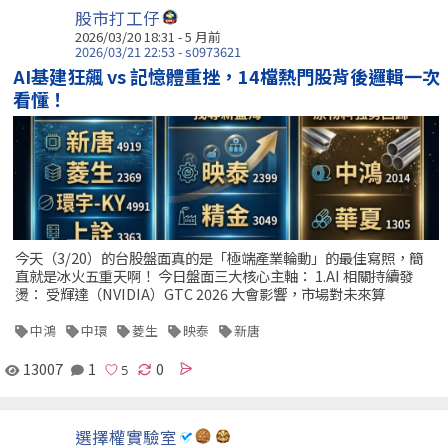
股市打工仔
2026/03/20 18:31 - 5 月前
2026/03/21 22:53 - s0973621
AI基建狂飆 vs 記憶體重挫，14檔熱門股背後邏輯一次
看懂！
今天（3/20）的台股盤面真的是「極端產業輪動」的最佳寫照，簡
直就是冰火五重天啊！ 今日盤面三大核心主軸： 1.AI 相關持續發
燙： 受輝達（NVIDIA）GTC 2026 大會影響，市場對未來算
中鴻
中環
菱生
映泰
新唐
13007
1
0
選擇權實驗室