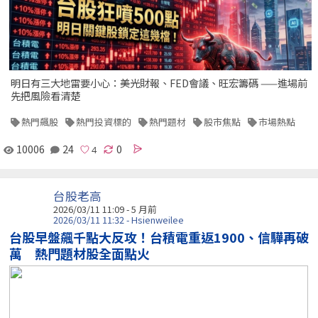
明日有三大地雷要小心：美光財報、FED會議、旺宏籌碼 ——進場前
先把風險看清楚
熱門飆股
熱門投資標的
熱門題材
股市焦點
市場熱點
10006
24
0
台股老高
2026/03/11 11:09 - 5 月前
2026/03/11 11:32 - Hsienweilee
台股早盤飆千點大反攻！台積電重返1900、信驊再破
萬 熱門題材股全面點火