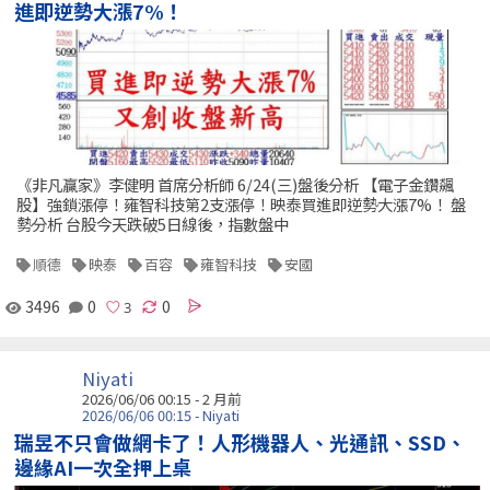
進即逆勢大漲7%！
《非凡贏家》李健明 首席分析師 6/24(三)盤後分析 【電子金鑽飆
股】強鎖漲停！雍智科技第2支漲停！映泰買進即逆勢大漲7%！ 盤
勢分析 台股今天跌破5日線後，指數盤中
順德
映泰
百容
雍智科技
安國
3496
0
0
Niyati
2026/06/06 00:15 - 2 月前
2026/06/06 00:15 - Niyati
瑞昱不只會做網卡了！人形機器人、光通訊、SSD、
邊緣AI一次全押上桌