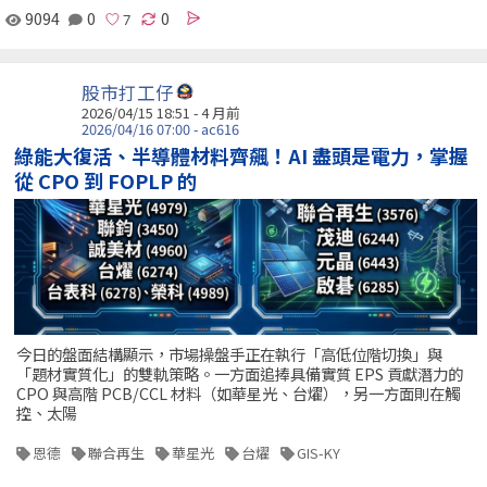
9094
0
0
股市打工仔
2026/04/15 18:51 - 4 月前
2026/04/16 07:00 - ac616
綠能大復活、半導體材料齊飆！AI 盡頭是電力，掌握
從 CPO 到 FOPLP 的
今日的盤面結構顯示，市場操盤手正在執行「高低位階切換」與
「題材實質化」的雙軌策略。一方面追捧具備實質 EPS 貢獻潛力的
CPO 與高階 PCB/CCL 材料（如華星光、台燿），另一方面則在觸
控、太陽
恩德
聯合再生
華星光
台燿
GIS-KY