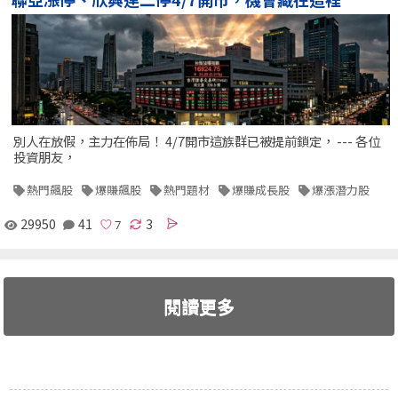
別人在放假，主力在佈局！ 4/7開市這族群已被提前鎖定， --- 各位
投資朋友，
熱門飆股
爆賺飆股
熱門題材
爆賺成長股
爆漲潛力股
29950
41
3
閱讀更多