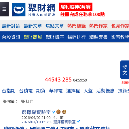
犀利股神8月賽
註冊完成任務拿100點
最新討論
最新文章
焦點文章
熱門標籤
熱門作家
包月作
台股資訊
聚財商城
聚財講座
暢銷排行
精裝套書
影音教
發
文
44543
285
04:59:59
換稿費
台指期
台積電
期貨
華邦電
選擇權
大盤
活動優惠
技術
標籤：
虹光
選擇權實驗室
2026/04/02 21:00 - 4 月前
2026/04/10 15:29 - 選擇權實驗室
聯亞漲停、欣興連二停4/7開市，機會藏在這裡