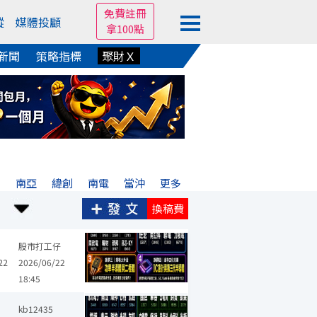
免費註冊
蹤
媒體投顧
拿100點
新聞
策略指標
聚財Ｘ
宏
南亞
緯創
南電
當沖
更多
換稿費
矽統
菱生
瑞昱
南亞科
友達
鼎元
京元電子
強茂
華
股市打工仔
22
2026/06/22
18:45
華邦電
凱美
瑞昱
南亞科
友達
鼎元
京元電子
立隆電
kb12435