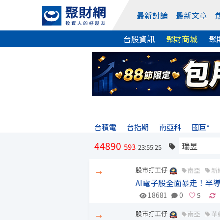
最新討論
最新文章
台股資訊
聚財商城
聚
台積電
台指期
南亞科
國巨*
44890
593
23:55:25
股市打工仔
南亞
新
→
AI電子股全面暴走！半
18681
0
股市打工仔
南亞
華
→