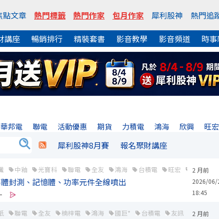
焦點文章
熱門標籤
熱門作家
包月作家
犀利股神
熱門追
財講座
暢銷排行
精裝套書
影音教學
影音頻道
時事
華邦電
聯電
活動優惠
期貨
力積電
鴻海
欣興
旺
犀利股神8月賽
報名聚財講座
纖
中釉
光寶科
聯電
全友
鴻海
台積電
旺宏
華邦電
2 月前
導體封測、記憶體、功率元件全線噴出
2026/06/
18:45
-
紙
聯電
全友
楠梓電
鴻海
國巨*
台積電
友訊
茂矽
2 月前