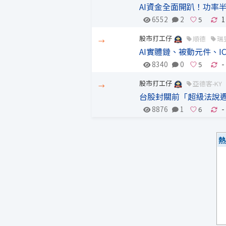
AI資金全面開趴！功率
6552
2
1
股市打工仔
順德
瑞
→
AI實體鏈、被動元件、
8340
0
-
股市打工仔
亞德客-KY
→
台股封關前「超級法說
8876
1
-
熱