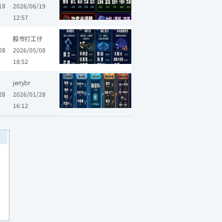
18
2026/06/19
12:57
鑫聯大投控
國精化
譜瑞-KY
霖宏
信昌電
台表科
芯鼎
股市打工仔
08
2026/05/08
18:52
穩懋
昇達科
力旺
貿聯-KY
中裕
譜瑞-KY
世界
精測
康霈
jerrybr
28
2026/01/28
16:12