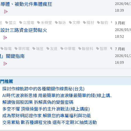
半導體、被動元件集體瘋狂
2026/06/
18:39
昱
盟立
立隆電
禾伸堂
聯詠
文曄
精材
聯鈞
大聯大
3 月前
IC設計三路資金逆勢點火
2026/05/
18:52
聯電
華邦電
瑞昱
友達
中華電
聯發科
智原
聯亞
7 月前
週」關鍵指南
2026/01/
16:09
門推薦
探討作線軌跡中的各種關鍵作線奧秘(台北)
AI時代波浪新思維 用最簡單的波浪賺最簡單的錢(線上講..
解讀強弱股因果 拆解真偽的變盤密碼
多空不懼 頂級操盤手的主升浪戰法(線上講座)
成為聚財網認證作家 解鎖您的專屬福利與功能
交易累點 數百種課程兌換 還有不定期3C抽獎活動