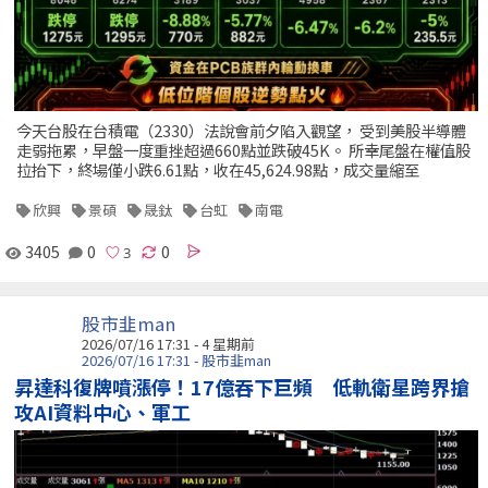
今天台股在台積電（2330）法說會前夕陷入觀望， 受到美股半導體
走弱拖累，早盤一度重挫超過660點並跌破45K。 所幸尾盤在權值股
拉抬下，終場僅小跌6.61點，收在45,624.98點，成交量縮至
欣興
景碩
晟鈦
台虹
南電
3405
0
0
股市韭man
2026/07/16 17:31 - 4 星期前
2026/07/16 17:31 - 股市韭man
昇達科復牌噴漲停！17億吞下巨頻 低軌衛星跨界搶
攻AI資料中心、軍工