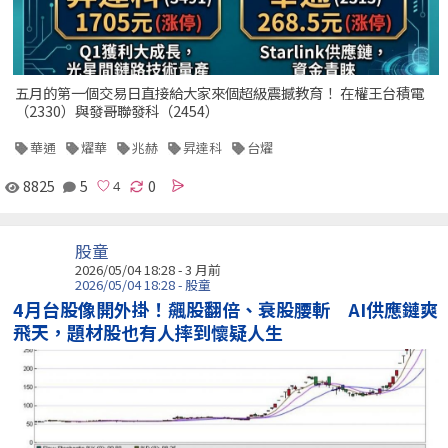
五月的第一個交易日直接給大家來個超級震撼教育！ 在權王台積電
（2330）與發哥聯發科（2454）
華通
燿華
兆赫
昇達科
台燿
8825
5
0
股童
2026/05/04 18:28 - 3 月前
2026/05/04 18:28 - 股童
4月台股像開外掛！飆股翻倍、衰股腰斬 AI供應鏈爽
飛天，題材股也有人摔到懷疑人生