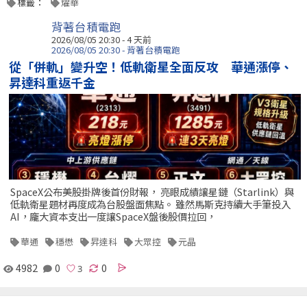
標籤：
燿華
背著台積電跑
2026/08/05 20:30 - 4 天前
2026/08/05 20:30 - 背著台積電跑
從「併軌」變升空！低軌衛星全面反攻 華通漲停、
昇達科重返千金
SpaceX公布美股掛牌後首份財報， 亮眼成績讓星鏈（Starlink）與
低軌衛星題材再度成為台股盤面焦點。 雖然馬斯克持續大手筆投入
AI，龐大資本支出一度讓SpaceX盤後股價拉回，
華通
穩懋
昇達科
大眾控
元晶
4982
0
0