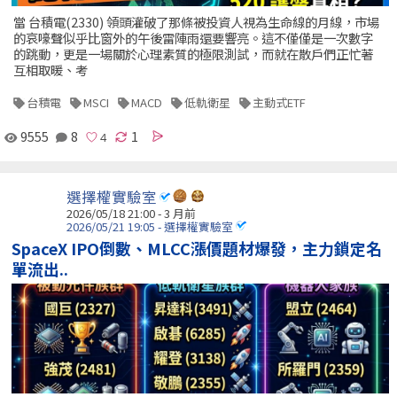
當 台積電(2330) 領頭灌破了那條被投資人視為生命線的月線，市場
的哀嚎聲似乎比窗外的午後雷陣雨還要響亮。這不僅僅是一次數字
的跳動，更是一場關於心理素質的極限測試，而就在散戶們正忙著
互相取暖、考
台積電
MSCI
MACD
低軌衛星
主動式ETF
9555
8
1
選擇權實驗室
2026/05/18 21:00 - 3 月前
2026/05/21 19:05 - 選擇權實驗室
SpaceX IPO倒數、MLCC漲價題材爆發，主力鎖定名
單流出..