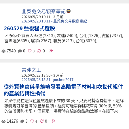
韭菜兔交易觀察筆記
2026/05/29 19:11 - 3 月前
2026/05/29 19:11 - 韭菜兔交易觀察筆記
260529 盤後程式選股
📌 多家外資買入 華通(2313), 友達(2409), 台化(1326), 微星(2377),
富世達(6805), 燿華(2367), 聯茂(6213), 台虹(8039),
7540
0
0
當沖之王
2026/05/23 13:50 - 3 月前
2026/05/23 15:51 - jinchen2017
從外資建倉與量能噴發看高階電子材料和次世代組件
的產業結構性換代
如果你能在這個位置熬過接下來的 30 天，只要局勢沒有翻車，這群
被特規訂單塞滿的 產業巨頭，極有可能帶你挑戰單月 30% 到 50%
的波段獲利極限。 但這是一場實時在線的殘酷淘汰賽。在接下來
14276
3
0