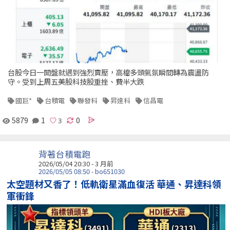
台股今日一開盤就遇到強烈賣壓，高檔多頭氣氛瞬間轉為震盪防
守。受到上周五美股科技股重挫、費半大跌
國巨*
台積電
聯發科
昇達科
信昌電
5879
1
0
背著台積電跑
2026/05/04 20:30 - 3 月前
2026/05/05 08:50 - bo651030
太空題材又香了！低軌衛星滿血復活 華通、昇達科領
軍衝鋒