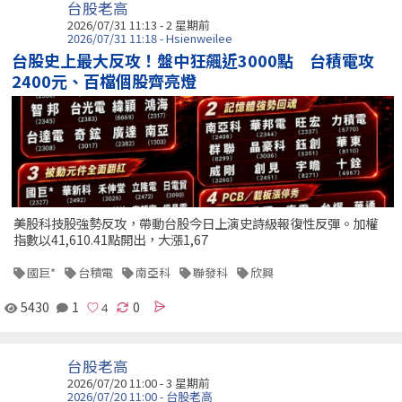
台股老高
2026/07/31 11:13 - 2 星期前
2026/07/31 11:18 - Hsienweilee
台股史上最大反攻！盤中狂飆近3000點 台積電攻
2400元、百檔個股齊亮燈
美股科技股強勢反攻，帶動台股今日上演史詩級報復性反彈。加權
指數以41,610.41點開出，大漲1,67
國巨*
台積電
南亞科
聯發科
欣興
5430
1
0
台股老高
2026/07/20 11:00 - 3 星期前
2026/07/20 11:00 - 台股老高