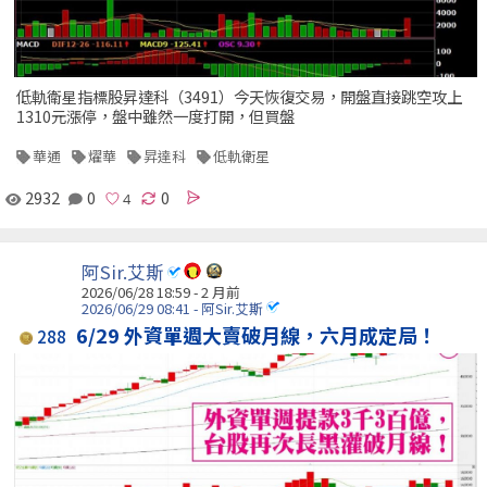
低軌衛星指標股昇達科（3491）今天恢復交易，開盤直接跳空攻上
1310元漲停，盤中雖然一度打開，但買盤
華通
燿華
昇達科
低軌衛星
2932
0
0
阿Sir.艾斯
2026/06/28 18:59 - 2 月前
2026/06/29 08:41 - 阿Sir.艾斯
6/29 外資單週大賣破月線，六月成定局！
288