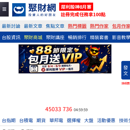
犀利股神8月賽
註冊完成任務拿100點
最新討論
最新文章
焦點文章
熱門標籤
熱門作家
包月作
台股資訊
聚財商城
聚財講座
暢銷排行
精裝套書
影音教
發
文
換稿費
45033
736
04:59:59
台指期
台積電
期貨
華邦電
選擇權
大盤
活動優惠
技術