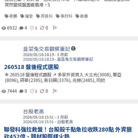
突然變成盤面避風港，S
敬鵬
耀登
昇達科
事欣科
啟碁
6932
4
0
韭菜兔交易觀察筆記
2026/05/18 18:19 - 3 月前
2026/05/18 18:19 - 韭菜兔交易觀察筆記
260518 盤後程式選股
🔷 260518 盤後程式選股 📌 多家外資買入 大立光(3008), 擎亞
(8096), 研華(2395), 新日興(3376), 兆赫(2485), 同欣
7444
0
0
台股老高
2026/05/18 15:51 - 3 月前
2026/05/18 15:51 - 台股老高
聯發科強拉救盤！台股殺千點急拉收跌280點 外資狠
砍452億、題材股照樣火熱