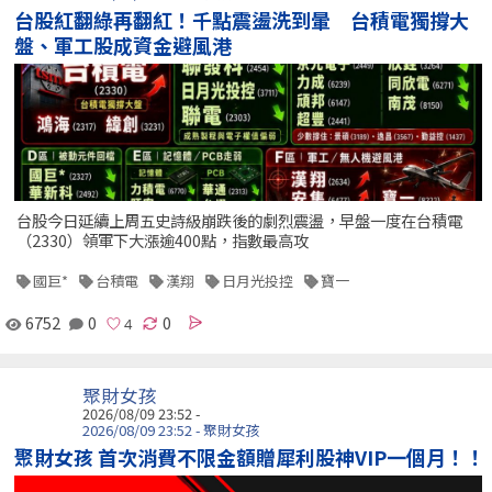
台股紅翻綠再翻紅！千點震盪洗到暈 台積電獨撐大
盤、軍工股成資金避風港
台股今日延續上周五史詩級崩跌後的劇烈震盪，早盤一度在台積電
（2330）領軍下大漲逾400點，指數最高攻
國巨*
台積電
漢翔
日月光投控
寶一
6752
0
0
聚財女孩
2026/08/09 23:52 -
2026/08/09 23:52 - 聚財女孩
聚財女孩 首次消費不限金額贈犀利股神VIP一個月！！