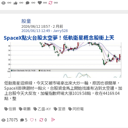
∞
∞
∞
∞
∞
股童
2026/06/12 18:57 - 2 月前
2026/06/13 12:49 - Jarry528
SpaceX點火台股太空夢！低軌衛星概念股衝上天
低軌衛星這條線，今天又被市場拿出來大炒一輪，原因也很簡單，
SpaceX掛牌題材一點火，台股資金馬上開始找誰有沾到太空邊。加
上台股今天大反攻，加權指數終場大漲1019.58點，收在44169.04
點，整
信錦
敬鵬
乙盛-KY
宣德
同欣電
17075
5
0