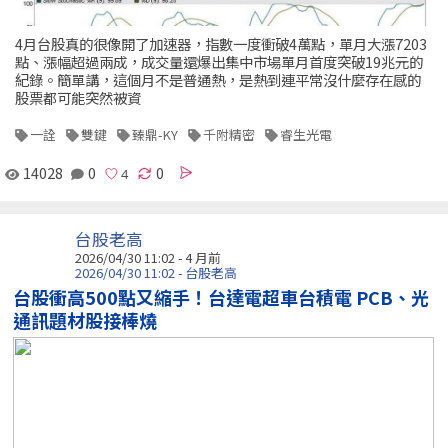
4月台股真的很像開了加速器，指數一度衝破4萬點，單月大漲7203
點、漲幅超過兩成，成交量還爆出集中市場單月首度突破19兆元的
紀錄。簡單講，這個月不是普通熱，是熱到連平常沒什麼存在感的
股票都可能突然被資
一詮
雙鍵
臻鼎-KY
千附精密
睿生光電
14028
0
0
台股老高
2026/04/30 11:02 - 4 月前
2026/04/30 11:02 - 台股老高
台股衝高500點又縮手！台達電超車台積電 PCB、光
通訊題材股接棒燒