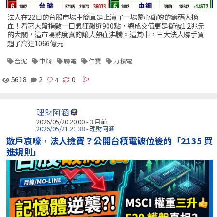
法人在22日的台股市場中簡直是上演了一場驚心動魄的籌碼大換
血！看著大盤指數一口氣狂飆近900點，總成交值更是衝破1.2兆元
的大關，這市場熱度真的讓人熱血沸騰。這其中，三大法人聯手買
超了高達1066億元
台泥
中鋼
聯電
仁寶
力積電
5618
2
0
理財阿涵
2026/05/20 20:00 - 3 月前
2026/05/21 21:38 - 理財阿涵
散戶哀嚎，法人撿寶？公開台積電破位後的「2135 買
進規則」