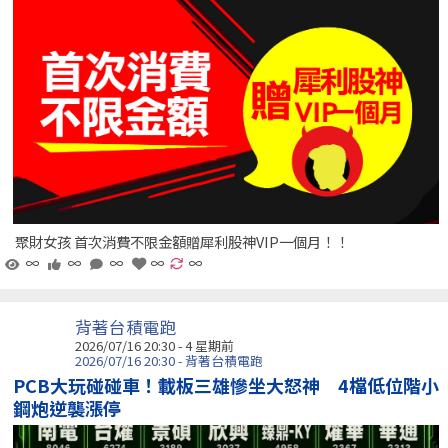
聚財女孩 首次消費不限金額贈犀利股神VIP一個月！！
∞
∞
∞
∞
∞
背著台積電跑
2026/07/16 20:30 - 4 星期前
2026/07/16 20:30 - 背著台積電跑
PCB大玩碰碰車！載板三雄慘坐大怒神 4檔低位階小
鋼炮逆襲漲停