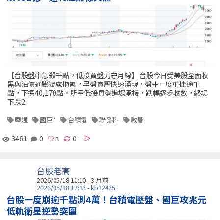
【台股盤中急殺千點，低接買盤力守月線】 台股今日受美股全面收
黑與油價通膨疑慮拖累，早盤賣壓快速湧現，盤中一度重挫逾千
點，下探40,170點。所幸低接買盤進場承接，跌幅逐步收斂，終場
下跌2
華通
國巨*
台積電
聯發科
啟碁
3461
0
0
台股老高
2026/05/18 11:10 - 3 月前
2026/05/18 17:13 - kb12435
台股一度崩逾千點測4萬！台積電壓盤、國巨攻兆元
低軌衛星逆勢突圍