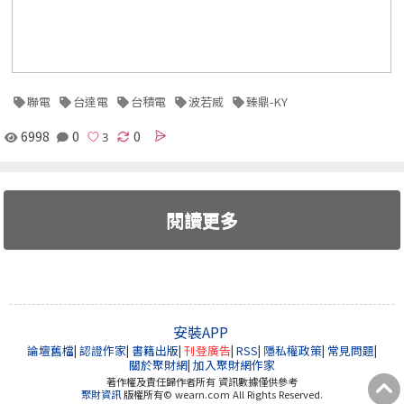
聯電
台達電
台積電
波若威
臻鼎-KY
6998
0
0
閱讀更多
安裝APP
論壇舊檔
|
認證作家
|
書籍出版
|
刊登廣告
|
RSS
|
隱私權政策
|
常見問題
|
關於聚財網
|
加入聚財網作家
著作權及責任歸作者所有 資訊數據僅供參考
聚財資訊
版權所有© wearn.com All Rights Reserved.