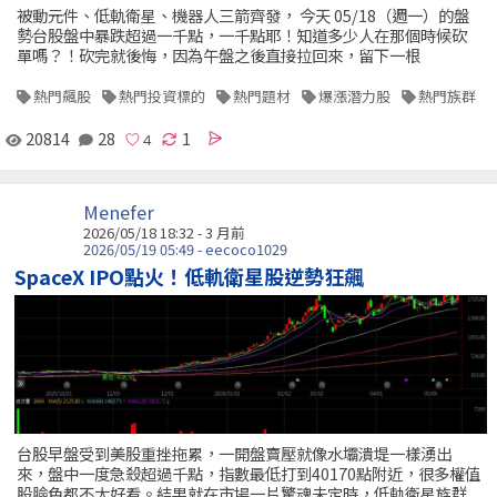
被動元件、低軌衛星、機器人三箭齊發， 今天 05/18（週一）的盤
勢台股盤中暴跌超過一千點，一千點耶！知道多少人在那個時候砍
單嗎？！砍完就後悔，因為午盤之後直接拉回來，留下一根
熱門飆股
熱門投資標的
熱門題材
爆漲潛力股
熱門族群
20814
28
1
Menefer
2026/05/18 18:32 - 3 月前
2026/05/19 05:49 - eecoco1029
SpaceX IPO點火！低軌衛星股逆勢狂飆
台股早盤受到美股重挫拖累，一開盤賣壓就像水壩潰堤一樣湧出
來，盤中一度急殺超過千點，指數最低打到40170點附近，很多權值
股臉色都不太好看。結果就在市場一片驚魂未定時，低軌衛星族群