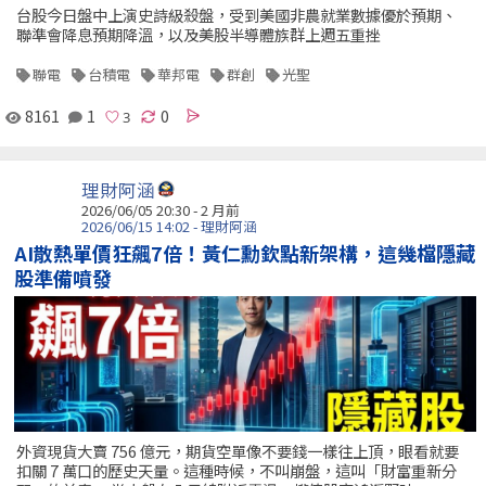
台股今日盤中上演史詩級殺盤，受到美國非農就業數據優於預期、
聯準會降息預期降溫，以及美股半導體族群上週五重挫
聯電
台積電
華邦電
群創
光聖
8161
1
0
理財阿涵
2026/06/05 20:30 - 2 月前
2026/06/15 14:02 - 理財阿涵
AI散熱單價狂飆7倍！黃仁勳欽點新架構，這幾檔隱藏
股準備噴發
外資現貨大賣 756 億元，期貨空單像不要錢一樣往上頂，眼看就要
扣關 7 萬口的歷史天量。這種時候，不叫崩盤，這叫「財富重新分