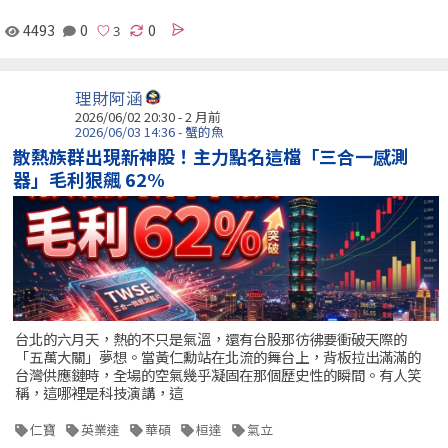
4493
0
0
理財阿涵
2026/06/02 20:30 - 2 月前
2026/06/03 14:36 - 蟹的魚
散熱族群出現新神股！主力點名這檔「三合一感測
器」毛利狠飆 62%
台北的六月天，熱的不只是氣溫，還有台股那彷彿要衝破天際的
「五萬大關」夢想。當黃仁勳站在北流的舞台上，背板拉出滿滿的
台灣供應鏈時，全場的空氣幾乎凝固在那個歷史性的瞬間。有人笑
稱，這哪裡是科技演講，這
仁寶
英業達
華碩
桓達
氣立