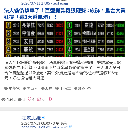
2026/07/13 17:05 - lesliesun
法人偷偷換車了！巨型提款機狠砸雙D族群，重金大買
狂掃「這3大避風港」！
法人在13日的台股操盤手法真的讓人看得驚心動魄！雖然當天大盤
勉強收在小紅盤，但檯面下的資金早就偷偷換車了。三大法人單日
合計賣超超過210億元，其中外資更是毫不留情地大舉提款195億
元，好在投信老大哥適
華邦電
南亞科
友達
中信金
臻鼎-KY
4342
1
0
莊家思維
2026/07/13 08:03 - 3 星期前
2026/07/13 08:03 - 莊家思維