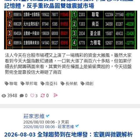
記憶體，反手重砍晶圓雙雄震撼市場
法人今天在台股市場裡又上演了一場精彩的資金大搬風。雖然大家
看到今天大盤指數紅通通，一口氣大漲了兩百六十多點，但如果仔
細去扒開籌碼面來看，其實外資在檯面上是偷偷賣超的，今天這盤
勢完全是靠投信大哥砸了兩百
聯電
華邦電
南亞科
長榮航
緯創
3948
0
0
莊家思維
2026/08/03 08:06 - 3 天前
2026/08/03 08:06 - 莊家思維
2026-08-03 全球趨勢到在地爆發：宏觀與微觀解析