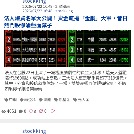
stockking
2026/07/22 16:48 - 2 星期前
2026/07/22 16:48 - stockking
法人爆買名單大公開！資金瘋搶「金鋼」大軍，昔日
熱門股慘淪盤面棄子
法人在台股22日上演了一場極度戲劇性的資金大挪移！這天大盤猛
漲將近600點，成功站上高點，三大法人更是聯手買超了319億元。
其中，外資和投信就像說好了一樣，雙雙豪擲百億銀彈進場。不過
如果你仔細挖開籌碼
中鋼
南亞科
漢翔
凱基金
元大金
4051
0
0
stockking