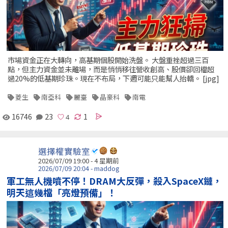
市場資金正在大轉向，高基期個股開始洗盤。 大盤重挫超過三百
點，但主力資金並未離場，而是悄悄移往營收創高、股價卻回檔超
過20%的低基期珍珠。現在不布局，下週可能只能幫人抬轎。 [jpg]
菱生
南亞科
麗臺
晶豪科
南電
16746
23
1
選擇權實驗室
2026/07/09 19:00 - 4 星期前
2026/07/09 20:04 - maddog
軍工無人機噴不停！DRAM大反彈，殺入SpaceX鏈，
明天這幾檔「亮燈預備」！