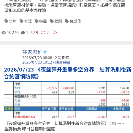
機急單題材領軍，帶動一場量價齊揚的沖軋空盛宴。如果你還在觀
望那無聊的基本面理論
全新
奇鋐
聯亞
緯創
台塑化
10270
2
2
莊家思維
2026/07/23 08:08 - 2 星期前
2026/07/23 10:12 - shareing
2026/07/23 《夜盤彈升重登多空分界 結算洗刷後新
合約審慎防禦》
《夜盤彈升重登多空分界 結算洗刷後新合約審慎防禦》 ### 一、
盤勢摘要 昨日台指期日盤開