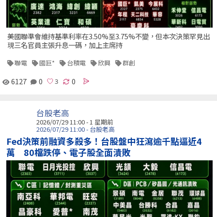
美國聯準會維持基準利率在3.50%至3.75%不變，但本次決策罕見出
現三名官員主張升息一碼，加上主席持
聯電
國巨*
台積電
欣興
群創
6127
0
0
台股老高
2026/07/29 11:00 - 1 星期前
2026/07/29 11:00 - 台股老高
Fed決策前融資多殺多！台股盤中狂瀉逾千點逼近4
萬 80檔跌停、電子股全面潰敗