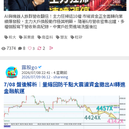
AI與機器人族群營收翻倍！主力狂掃這10檔 市場資金正全面轉向業
績爆發股，主力大戶換股動作極其明顯。 隨著6月營收密集出爐，多
檔個股寫下營收新高紀錄，中實戶趁勢進場洗盤後拉
和大
英業達
南亞科
慧友
旺矽
7374
8
2
露股go
2026/07/08 22:41 - 4 星期前
2026/07/09 06:12 - shareing
7/08 盤後解析｜量縮回防千點大震盪資金撤出AI轉進
金融航運