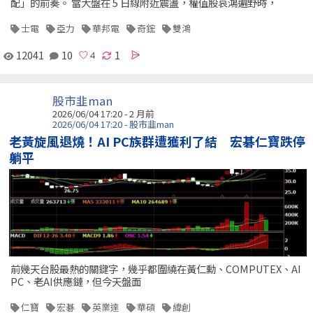
配」的前奏。 當大盤在 5 日線附近震盪，權值股哀鴻遍野時，
士電
亞力
華邦電
奇鋐
雙鴻
12041
10
1
股市韭man
2026/06/04 17:20 - 2 月前
2026/06/04 17:20 - 股市韭man
老黃旋風退燒！AI PC族群遭獲利了結 宏碁仁寶跌停
躺平
前幾天台股最熱的關鍵字，幾乎都圍繞在黃仁勳、COMPUTEX、AI
PC、老AI供應鏈，但今天盤面
仁寶
宏碁
英業達
華碩
緯創