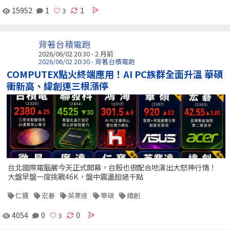
15952
1
1
背著台積電跑
2026/06/02 20:30 - 2 月前
2026/06/02 20:30 - 背著台積電跑
COMPUTEX點火終端應用！AI PC族群全面升溫 華碩
衝新高、緯創連三根漲停
台北國際電腦展今天正式開幕，台股也很配合地演出大怒神行情！
大盤早盤一度挑戰46K，盤中震盪超過千點
仁寶
宏碁
英業達
華碩
緯創
4054
0
0