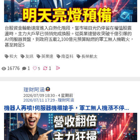
台股資金輪動速度進入白熱化階段，當市場目光仍停留在權值股震
盪時，主力大戶早已悄悄完成換股。從英業達營收突破千億引爆的
AI伺服器買盤，到政府五載2,100億元預算點燃的軍工無人機戰火，
甚至跨足S
和大
友訊
英業達
南亞科
長榮航太
16776
1
1
理財阿涵
2026/07/09 18:30 - 4 星期前
2026/07/11 17:29 - 理財阿涵
機器人再噴!伺服器機櫃搶手，軍工無人機漲不停...