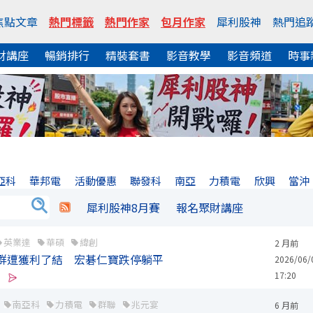
焦點文章
熱門標籤
熱門作家
包月作家
犀利股神
熱門追
財講座
暢銷排行
精裝套書
影音教學
影音頻道
時事
亞科
華邦電
活動優惠
聯發科
南亞
力積電
欣興
當沖
犀利股神8月賽
報名聚財講座
英業達
華碩
緯創
2 月前
C族群遭獲利了結 宏碁仁寶跌停躺平
2026/06/
17:20
南亞科
力積電
群聯
兆元宴
6 月前