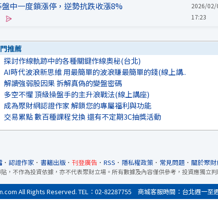
碁盤中一度鎖漲停，逆勢抗跌收漲8%
2026/02/
17:23
門推薦
探討作線軌跡中的各種關鍵作線奧秘(台北)
AI時代波浪新思維 用最簡單的波浪賺最簡單的錢(線上講..
解讀強弱股因果 拆解真偽的變盤密碼
多空不懼 頂級操盤手的主升浪戰法(線上講座)
成為聚財網認證作家 解鎖您的專屬福利與功能
交易累點 數百種課程兌換 還有不定期3C抽獎活動
檔
．
認證作家
．
書籍出版
．
刊登廣告
．
RSS
．
隱私權政策
．
常見問題
．
關於聚財
轉貼，不作為投資依據，亦不代表聚財立場。所有數據及內容僅供參考，投資應獨立判
All Rights Reserved. TEL：02-82287755 商城客服時間：台北週一至週五9:0