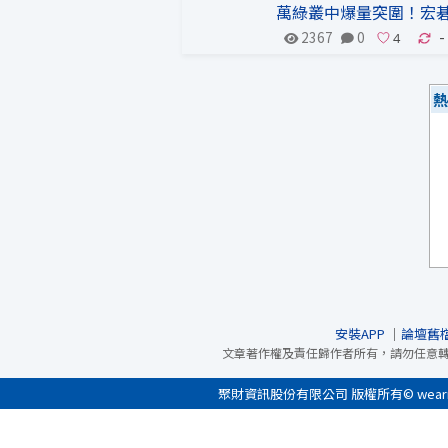
萬綠叢中爆量突圍！宏
2367
0
-
熱
安裝APP
｜
論壇舊
文章著作權及責任歸作者所有，請勿任意
聚財資訊股份有限公司 版權所有© wearn.com 