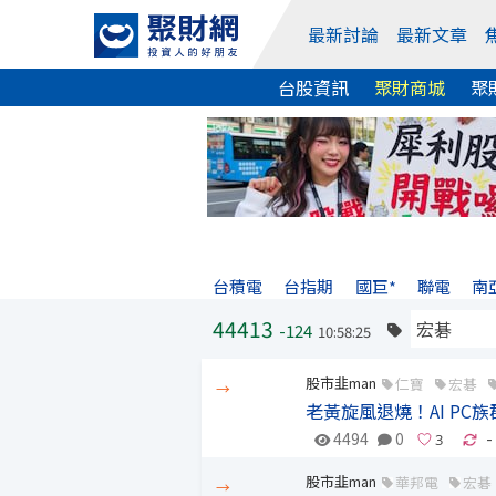
最新討論
最新文章
台股資訊
聚財商城
聚
台積電
台指期
國巨*
聯電
南
44413
-124
10:58:25
股市韭man
仁寶
宏碁
→
老黃旋風退燒！AI P
4494
0
-
股市韭man
華邦電
宏碁
→