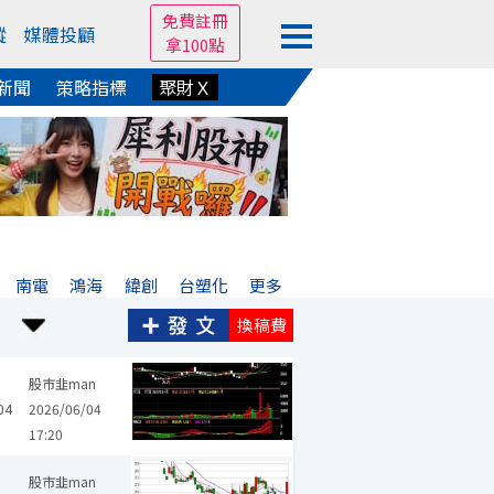
免費註冊
蹤
媒體投顧
拿100點
新聞
策略指標
聚財Ｘ
南電
鴻海
緯創
台塑化
更多
換稿費
股市韭man
04
2026/06/04
17:20
股市韭man