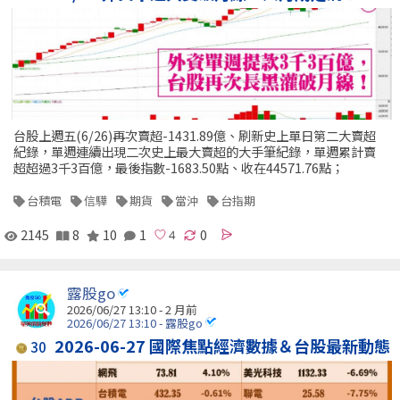
台股上週五(6/26)再次賣超-1431.89億、刷新史上單日第二大賣超
紀錄，單週連續出現二次史上最大賣超的大手筆紀錄，單週累計賣
超超過3千3百億，最後指數-1683.50點、收在44571.76點；
台積電
信驊
期貨
當沖
台指期
2145
8
10
1
0
露股go
2026/06/27 13:10 - 2 月前
2026/06/27 13:10 - 露股go
2026-06-27 國際焦點經濟數據＆台股最新動態
30