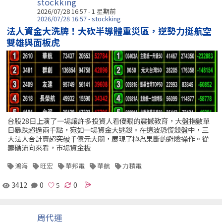
stockking
2026/07/28 16:57 - 1 星期前
2026/07/28 16:57 - stockking
法人資金大洗牌！大砍半導體重災區，逆勢力挺航空
雙雄與面板虎
台股28日上演了一場讓許多投資人看傻眼的震撼教育，大盤指數單
日暴跌超過兩千點，宛如一場資金大逃殺。在這波恐慌殺盤中，三
大法人合計賣超突破千億元大關，展現了極為果斷的避險操作。從
籌碼流向來看，市場資金板
鴻海
旺宏
華邦電
華航
力積電
3412
0
0
周代運