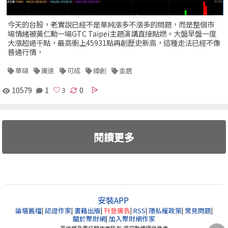
今天的台股，老實說已經不是單純漲多不漲多的問題，而是整個市
場情緒被黃仁勳一場GTC Taipei主題演講直接點燃。大盤早盤一度
大漲超過千點，最高衝上45931點再創歷史新高，這種走法已經不像
普通行情，
華碩
廣達
可成
緯創
金居
10579
1
0
閱讀更多
安裝APP
論壇舊檔
|
認證作家
|
書籍出版
|
刊登廣告
|
RSS
|
隱私權政策
|
常見問題
|
關於聚財網
|
加入聚財網作家