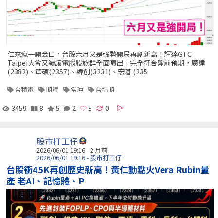
仁來瘋一開金口，台股六月又是強勢開局再創新高！輝達GTC
Taipei大會又續讓電腦股族群全面噴出，完全符合盤前預期，廣達
(2382)、華碩(2357)、緯創(3231)、宏碁 (235
台積電
期貨
當沖
台指期
3459
8
5
2
0
股市打工仔
2026/06/01 19:16 - 2 月前
2026/06/01 19:16 - 股市打工仔
台股衝45K再創歷史新高！黃仁勳點火Vera Rubin量
產 老AI、記憶體、P