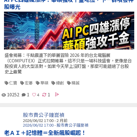
股曝光
盛會揭幕：千點震盪下的華麗冒險 2026 年的台北電腦展
（COMPUTEX）正式拉開帷幕，這不只是一場科技盛會，更像是台
股投資人的大型派對。如果今天早上沒盯盤，那麼可能錯過了台股
史上最驚
仁寶
宏碁
華碩
緯創
精誠
10252
1
1
股市貴公子鐘崑禎
2026/06/02 17:00 - 2 月前
2026/06/02 17:00 - 股市貴公子鐘崑禎
老ＡＩ＋記憶體＝全新飆股崛起！