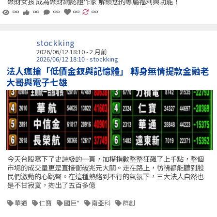
聚財女孩 成為聚財網認證作家 解鎖您的專屬福利與功能！
∞
∞
∞
∞
∞
stockking
2026/06/12 18:10 - 2 月前
2026/06/12 18:10 - stockking
法人瘋搶「低價金釵與記憶體」 轉身無情提款金融老
大哥與電子七雄
今天台股寫下了史詩級的一頁，加權指數整整狂飆了上千點，整個
市場的成交量更是直接衝破兆元大關。走在路上，彷彿都能聽到股
民們激動的心跳聲。在這種熱絡到不行的氣氛下，三大法人自然也
是不甘寂寞，掏出了五百多億
華通
仁寶
國巨*
南亞科
群創