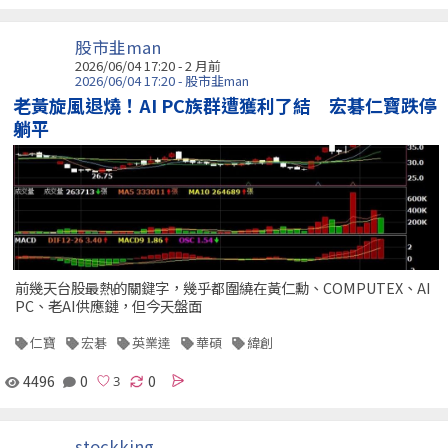
股市韭man
2026/06/04 17:20 - 2 月前
2026/06/04 17:20 - 股市韭man
老黃旋風退燒！AI PC族群遭獲利了結 宏碁仁寶跌停
躺平
前幾天台股最熱的關鍵字，幾乎都圍繞在黃仁勳、COMPUTEX、AI
PC、老AI供應鏈，但今天盤面
仁寶
宏碁
英業達
華碩
緯創
4496
0
0
stockking