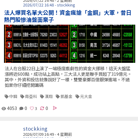
2026/07/22 16:48 - 2 星期前
2026/07/22 16:48 - stockking
法人爆買名單大公開！資金瘋搶「金鋼」大軍，昔日
熱門股慘淪盤面棄子
法人在台股22日上演了一場極度戲劇性的資金大挪移！這天大盤猛
漲將近600點，成功站上高點，三大法人更是聯手買超了319億元。
其中，外資和投信就像說好了一樣，雙雙豪擲百億銀彈進場。不過
如果你仔細挖開籌碼
中鋼
南亞科
漢翔
凱基金
元大金
4053
0
0
stockking
2026/07/09 16:49 - 4 星期前