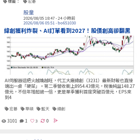
標籤：
宏碁
股童
2026/08/05 18:47 -
24 小時前
2026/08/06 05:51 - bo651030
緯創獲利炸裂、AI訂單看到2027！股價創高卻翻黑
AI伺服器這把火越燒越旺，代工大廠緯創（3231）最新財報也直接
端出一桌「硬菜」。第二季營收衝上8954.43億元，稅後純益148.27
億元，不但年增超過一倍，更是單季獲利首度突破百億元，EPS來
到4
宏碁
華碩
藍天
緯創
3101
1
0