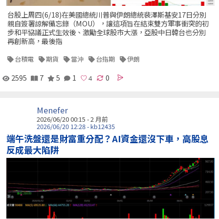
台股上周四(6/18)在美國總統川普與伊朗總統裴澤斯基安17日分別
親自簽署諒解備忘錄（MOU），讓這項旨在結束雙方軍事衝突的初
步和平協議正式生效後、激勵全球股市大漲，亞股中日韓台也分別
再創新高，最後指
台積電
期貨
當沖
台指期
伊朗
2595
7
5
1
0
Menefer
2026/06/20 00:15 - 2 月前
2026/06/20 12:28 - kb12435
端午洗盤還是財富重分配？AI資金還沒下車，高股息
反成最大陷阱