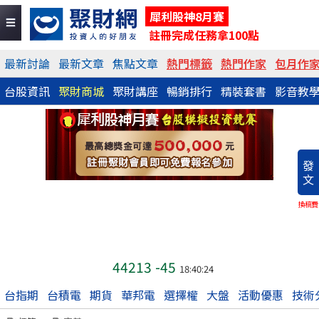
犀利股神8月賽
註冊完成任務拿100點
最新討論
最新文章
焦點文章
熱門標籤
熱門作家
包月作
台股資訊
聚財商城
聚財講座
暢銷排行
精裝套書
影音教
發
文
換稿費
44213
-45
18:40:24
台指期
台積電
期貨
華邦電
選擇權
大盤
活動優惠
技術