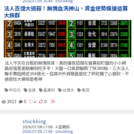
2026/07/09 16:49 - stockking
法人百億大逃殺！無情血洗神山，資金逆勢瘋搶這兩
大族群
法人今天在台股的無情倒貨，真的讓我這個在螢幕前盯盤的小小網
路部落客差點嚇到吃手手！大盤一口氣軟腳跌了快380點，三大法人
聯手賣超將近394億元。這其中外資簡直是吃了秤砣鐵了心狠砍，不
過投信大哥倒是老神
中石化
友達
晶豪科
台灣大
南茂
3923
0
0
stockking
2026/07/08 17:08 - 4 星期前
2026/07/08 17:08 - stockking