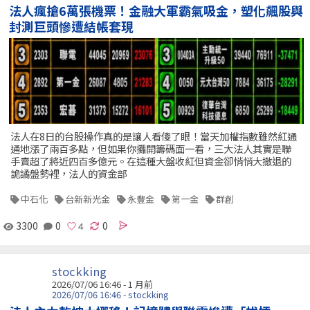
法人瘋搶6萬張機票！金融大軍霸氣吸金，塑化飆股與
封測巨頭慘遭結帳套現
法人在8日的台股操作真的是讓人看傻了眼！當天加權指數雖然紅通
通地漲了兩百多點，但如果你攤開籌碼面一看，三大法人其實是聯
手賣超了將近四百多億元。在這種大盤收紅但資金卻悄悄大撤退的
詭譎盤勢裡，法人的資金部
中石化
台新新光金
永豐金
第一金
群創
3300
0
0
stockking
2026/07/06 16:46 - 1 月前
2026/07/06 16:46 - stockking