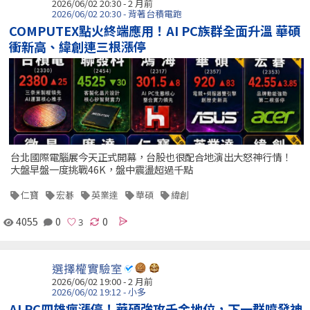
2026/06/02 20:30 - 2 月前
2026/06/02 20:30 - 背著台積電跑
COMPUTEX點火終端應用！AI PC族群全面升溫 華碩
衝新高、緯創連三根漲停
台北國際電腦展今天正式開幕，台股也很配合地演出大怒神行情！
大盤早盤一度挑戰46K，盤中震盪超過千點
仁寶
宏碁
英業達
華碩
緯創
4055
0
0
選擇權實驗室
2026/06/02 19:00 - 2 月前
2026/06/02 19:12 - 小多
AI PC四雄瘋漲停！華碩強攻千金地位，下一群噴發神