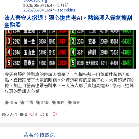
2026/06/04 16:47 - 2 月前
2026/06/04 16:47 - stockking
法人棄守大撤退！狠心拋售老AI，熱錢湧入霸氣搜刮
金融股
今天台股的盤勢真的是讓人看呆了！加權指數一口氣重挫超過700
點，直接跌破了大家的眼鏡。外資這次真的是鐵了心，大賣超過700
億，加上自營商也跟著跳車，三大法人聯手賣超高達931億元，這陣
仗真的是讓人心驚
鴻海
仁寶
宏碁
廣達
緯創
3224
0
0
背著台積電跑