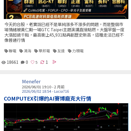
今天的台股，老實說已經不是單純漲多不漲多的問題，而是整個市
場情緒被黃仁勳一場GTC Taipei主題演講直接點燃。大盤早盤一度
大漲超過千點，最高衝上45,931點再創歷史新高，這種走法已經不
像普通行情
聯電
鴻海
華邦電
友達
力積電
18661
0
1
Menefer
2026/06/01 19:10 - 2 月前
2026/06/02 18:54 - Lucia716
COMPUTEX引爆的AI賽博龐克大行情