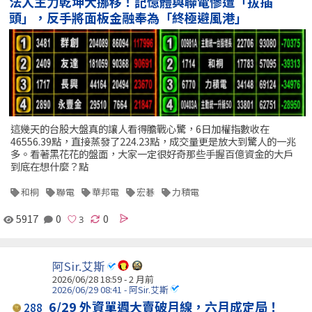
法人主力乾坤大挪移！記憶體與聯電慘遭「拔插
頭」，反手將面板金融奉為「終極避風港」
這幾天的台股大盤真的讓人看得膽戰心驚，6日加權指數收在
46556.39點，直接蒸發了224.23點，成交量更是放大到驚人的一兆
多。看著黑花花的盤面，大家一定很好奇那些手握百億資金的大戶
到底在想什麼？點
和桐
聯電
華邦電
宏碁
力積電
5917
0
0
阿Sir.艾斯
2026/06/28 18:59 - 2 月前
2026/06/29 08:41 - 阿Sir.艾斯
6/29 外資單週大賣破月線，六月成定局！
288