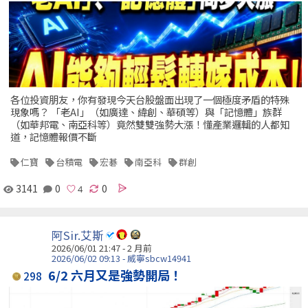
各位投資朋友，你有發現今天台股盤面出現了一個極度矛盾的特殊
現象嗎？ 「老AI」（如廣達、緯創、華碩等）與「記憶體」族群
（如華邦電、南亞科等）竟然雙雙強勢大漲！懂產業邏輯的人都知
道，記憶體報價不斷
仁寶
台積電
宏碁
南亞科
群創
3141
0
0
阿Sir.艾斯
2026/06/01 21:47 - 2 月前
2026/06/02 09:13 - 威寧sbcw14941
6/2 六月又是強勢開局！
298