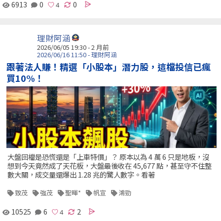
6913
0
0
理財阿涵
2026/06/05 19:30 - 2 月前
2026/06/16 11:50 - 理財阿涵
跟著法人賺！精選「小股本」潛力股，這檔投信已瘋
買10%！
大盤回檔是恐慌還是「上車特價」？ 原本以為 4 萬 6 只是地板，沒
想到今天竟然成了天花板，大盤最後收在 45,677 點，甚至守不住整
數大關，成交量還爆出 1.28 兆的驚人數字。看著
致茂
強茂
聖暉*
帆宣
鴻勁
10525
6
2