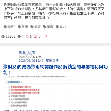
近期台股就像坐雲霄飛車，前一天創高、隔天急殺，端午節前大盤
上下洗得非常劇烈，尤其端午連假前後，「端午變盤」這四個字又
開始在市場上到處飄，搞得不少投資人看著帳面損益上下跳，心裡
忍不住想問：現在到底是該抱
國巨*
敬鵬
景碩
華容
高力
16753
4
0
聚財女孩
2026/08/06 18:40 -
2026/08/06 18:40 - 聚財女孩
聚財女孩 成為聚財網認證作家 解鎖您的專屬福利與功
能！