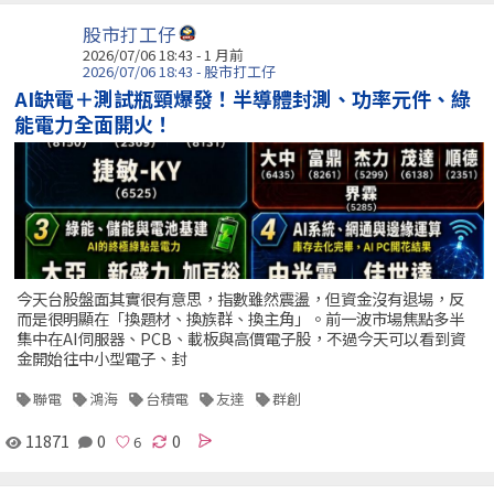
股市打工仔
2026/07/06 18:43 - 1 月前
2026/07/06 18:43 - 股市打工仔
AI缺電＋測試瓶頸爆發！半導體封測、功率元件、綠
能電力全面開火！
今天台股盤面其實很有意思，指數雖然震盪，但資金沒有退場，反
而是很明顯在「換題材、換族群、換主角」。前一波市場焦點多半
集中在AI伺服器、PCB、載板與高價電子股，不過今天可以看到資
金開始往中小型電子、封
聯電
鴻海
台積電
友達
群創
11871
0
0