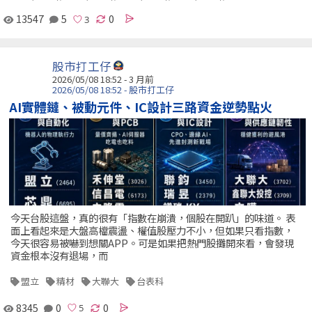
13547
5
0
股市打工仔
2026/05/08 18:52 - 3 月前
2026/05/08 18:52 - 股市打工仔
AI實體鏈、被動元件、IC設計三路資金逆勢點火
今天台股這盤，真的很有「指數在崩潰，個股在開趴」的味道。 表
面上看起來是大盤高檔震盪、權值股壓力不小，但如果只看指數，
今天很容易被嚇到想關APP。可是如果把熱門股攤開來看，會發現
資金根本沒有退場，而
盟立
精材
大聯大
台表科
8345
0
0