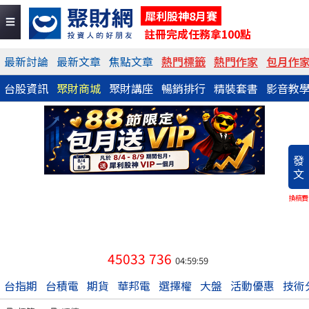
犀利股神8月賽
註冊完成任務拿100點
最新討論
最新文章
焦點文章
熱門標籤
熱門作家
包月作
台股資訊
聚財商城
聚財講座
暢銷排行
精裝套書
影音教
發
文
換稿費
45033
736
04:59:59
台指期
台積電
期貨
華邦電
選擇權
大盤
活動優惠
技術