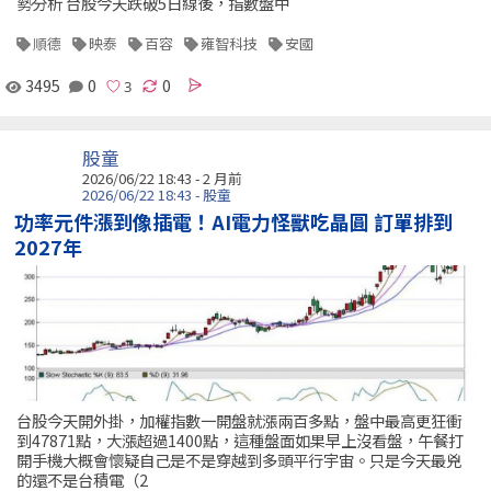
勢分析 台股今天跌破5日線後，指數盤中
順德
映泰
百容
雍智科技
安國
3495
0
0
股童
2026/06/22 18:43 - 2 月前
2026/06/22 18:43 - 股童
功率元件漲到像插電！AI電力怪獸吃晶圓 訂單排到
2027年
台股今天開外掛，加權指數一開盤就漲兩百多點，盤中最高更狂衝
到47871點，大漲超過1400點，這種盤面如果早上沒看盤，午餐打
開手機大概會懷疑自己是不是穿越到多頭平行宇宙。只是今天最兇
的還不是台積電（2