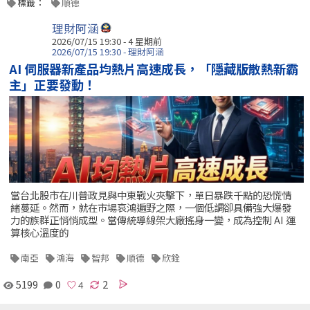
標籤：
順德
理財阿涵
2026/07/15 19:30 - 4 星期前
2026/07/15 19:30 - 理財阿涵
AI 伺服器新產品均熱片高速成長，「隱藏版散熱新霸
主」正要發動！
當台北股市在川普政見與中東戰火夾擊下，單日暴跌千點的恐慌情
緒蔓延。然而，就在市場哀鴻遍野之際，一個低調卻具備強大爆發
力的族群正悄悄成型。當傳統導線架大廠搖身一變，成為控制 AI 運
算核心溫度的
南亞
鴻海
智邦
順德
欣銓
5199
0
2