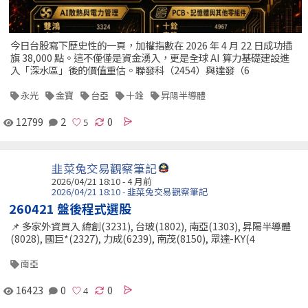
今日台股寫下歷史性的一頁，加權指數在 2026 年 4 月 22 日成功插
旗 38,000 點。這不僅僅是資金湧入，更是全球 AI 算力基礎建設進
入「深水區」後的價值重估。聯發科（2454）與達發（6
永光
金寶
台亞
十銓
昇陽半導體
12799
2
0
韭菜兔交易觀察筆記
2026/04/21 18:10 - 4 月前
2026/04/21 18:10 - 韭菜兔交易觀察筆記
260421 盤後程式選股
📌 多家外資買入 緯創(3231), 台玻(1802), 南亞(1303), 昇陽半導體
(8028), 國巨*(2327), 力成(6239), 南茂(8150), 眾達-KY(4
南亞
16423
0
0