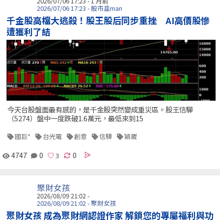
2026/07/06 17:23 - 1 月前
2026/07/06 17:23 - 股市韭man
千金股高檔大逃殺！股王股后同步重挫 AI高價股慘
遭獲利了結
今天台股盤面最有感的，是千金股突然變成重災區。股王信驊
（5274）盤中一度跌破1.6萬元，最低來到15
國巨*
台光電
創意
信驊
穎崴
4747
0
0
聚財女孩
2026/08/09 21:02 -
2026/08/09 21:02 - 聚財女孩
聚財女孩 成為聚財網認證作家 解鎖您的專屬福利與功