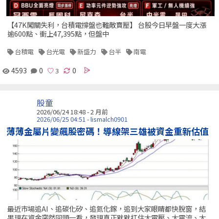
【47K闖關失利，台積電撐盤也難敵賣壓】 台股今日早盤一度大漲
逾600點、衝上47,395點，但盤中
台積電
台光電
新盛力
台半
南電
4593
0
0
股童
2026/06/24 18:48 - 2 月前
2026/06/25 04:51 - lismalch0901
薄薄金屬片變飆股密碼！導線架三雄被資金重新估值
最近市場追AI、追碳化矽、追氮化鎵，追到大家眼睛都快脫窗，結
果現在資金突然回頭一看，發現真正默默扛住大電壓、大電流、大