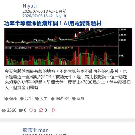
Niyati
2026/07/06 18:42 - 1 月前
2026/07/06 18:42 - Niyati
功率半導體漲價潮炸開！AI用電變新題材
今天台股盤面最有戲的地方，不是大家熟到不能再熟的AI晶片，也
不是最近一直輪動的PCB、被動元件，是平常比較低調、但一漲起
來超兇的功率半導體。早盤大盤一度衝上47000點之上，盤中震盪很
大，但資金明顯有
強茂
台半
大中
捷敏-KY
富鼎
3560
0
0
股市韭man