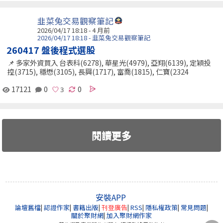
韭菜兔交易觀察筆記
2026/04/17 18:18 - 4 月前
2026/04/17 18:18 - 韭菜兔交易觀察筆記
260417 盤後程式選股
📌 多家外資買入 台表科(6278), 華星光(4979), 亞翔(6139), 定穎投
控(3715), 穩懋(3105), 長興(1717), 富喬(1815), 仁寶(2324
17121
0
0
閱讀更多
安裝APP
論壇舊檔
|
認證作家
|
書籍出版
|
刊登廣告
|
RSS
|
隱私權政策
|
常見問題
|
關於聚財網
|
加入聚財網作家