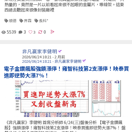
熱量的，竟然是一片以前看起來很不起眼的金屬片，導線架。這東
西過去聽起來很像封裝廠裡
順德
界霖
長科*
5539
3
0
非凡贏家李健明
2026/06/24 18:21 - 2 月前
2026/06/24 18:21 - 非凡贏家李健明
電子金鑽飆股強鎖漲停！雍智科技第2支漲停！映泰買
進即逆勢大漲7%！
《非凡贏家》李健明 首席分析師 6/24(三)盤後分析 【電子金鑽飆
股】強鎖漲停！雍智科技第2支漲停！映泰買進即逆勢大漲7%！ 盤