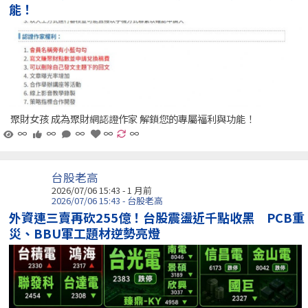
能！
聚財女孩 成為聚財網認證作家 解鎖您的專屬福利與功能！
∞
∞
∞
∞
∞
台股老高
2026/07/06 15:43 - 1 月前
2026/07/06 15:43 - 台股老高
外資連三賣再砍255億！台股震盪近千點收黑 PCB重
災、BBU軍工題材逆勢亮燈