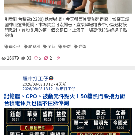
別看到 台積電(2330) 跌就嚇壞，今天盤面其實熱鬧得很！當權王護
國神山選擇低調，市場資金可沒閒著，直接轉場跑去中小型題材股
開派對。台股 8 月的第一個交易日，上演了一場高低拉鋸超過千點
的精
南亞科
聯發科
全新
盛群
光聖
16679
33
2
股市打工仔
2026/08/03 18:12 - 4 天前
2026/08/03 18:12 - 股市打工仔
記憶體、CPO、被動元件點火！50檔熱門股接力衝
台積電休兵也擋不住漲停潮