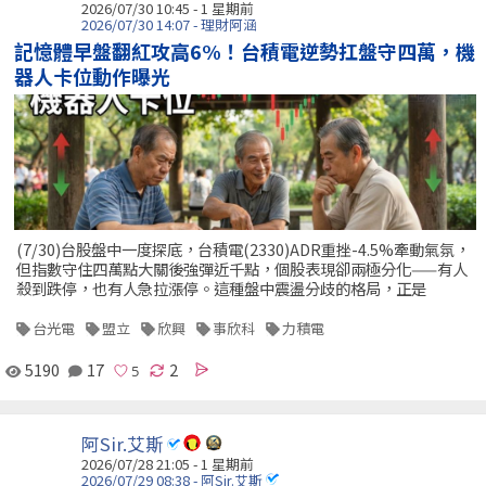
2026/07/30 10:45 - 1 星期前
2026/07/30 14:07 - 理財阿涵
記憶體早盤翻紅攻高6%！台積電逆勢扛盤守四萬，機
器人卡位動作曝光
(7/30)台股盤中一度探底，台積電(2330)ADR重挫-4.5%牽動氣氛，
但指數守住四萬點大關後強彈近千點，個股表現卻兩極分化——有人
殺到跌停，也有人急拉漲停。這種盤中震盪分歧的格局，正是
台光電
盟立
欣興
事欣科
力積電
5190
17
2
阿Sir.艾斯
2026/07/28 21:05 - 1 星期前
2026/07/29 08:38 - 阿Sir.艾斯