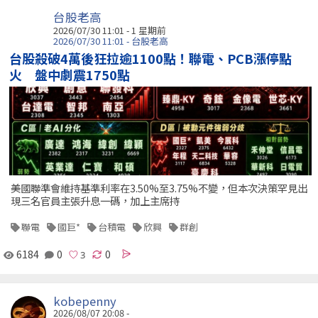
台股老高
2026/07/30 11:01 - 1 星期前
2026/07/30 11:01 - 台股老高
台股殺破4萬後狂拉逾1100點！聯電、PCB漲停點
火 盤中劇震1750點
美國聯準會維持基準利率在3.50%至3.75%不變，但本次決策罕見出
現三名官員主張升息一碼，加上主席持
聯電
國巨*
台積電
欣興
群創
6184
0
0
kobepenny
2026/08/07 20:08 -