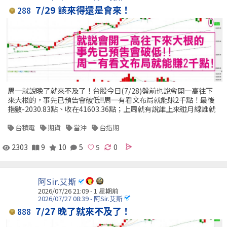
7/29 該來得還是會來！
288
周一就說晚了就來不及了！台股今日(7/28)盤前也說會開一高往下
來大根的，事先已預告會破低!!周一有看文布局就能賺2千點！最後
指數-2030.83點、收在41603.36點；上周就有說誰上來碰月線誰就
台積電
期貨
當沖
台指期
2303
9
10
5
0
阿Sir.艾斯
2026/07/26 21:09 - 1 星期前
2026/07/27 08:39 - 阿Sir.艾斯
7/27 晚了就來不及了！
888