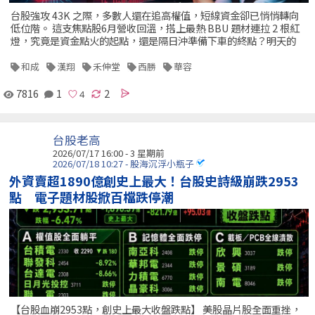
台股強攻 43K 之際，多數人還在追高權值，短線資金卻已悄悄轉向
低位階。 這支焦點股6月營收回溫，搭上最熱 BBU 題材連拉 2 根紅
燈，究竟是資金點火的起點，還是隔日沖準備下車的終點？明天的
和成
漢翔
禾伸堂
西勝
華容
7816
1
2
台股老高
2026/07/17 16:00 - 3 星期前
2026/07/18 10:27 - 股海沉浮小瓶子
外資賣超1890億創史上最大！台股史詩級崩跌2953
點 電子題材股掀百檔跌停潮
【台股血崩2953點，創史上最大收盤跌點】 美股晶片股全面重挫，