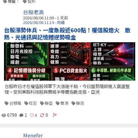
標籤：
智邦
台股老高
2026/08/06 11:09 - 1 天前
2026/08/06 11:14 - 肉雞
台股漲勢休兵、一度急殺近600點！權值股熄火 散
熱、光通訊與記憶體逆勢吸金
台股昨日才在權值股領軍下大漲逾千點，今日盤勢隨即進入震盪整
理。受到美股科技股與費城半導體指數走弱、亞洲
台積電
旺宏
聯亞
雙鴻
聯茂
6799
1
0
Menefer