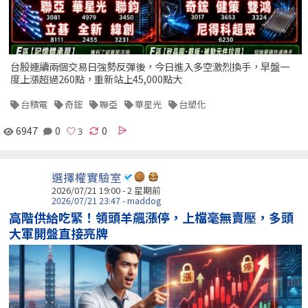
台股連續兩個交易日強勢反彈後，今日進入多空激烈換手，早盤一
度上漲超過260點，重新站上45,000點大
台積電
奇鋐
聯亞
華星光
台塑化
6947
0
0
選擇權實驗室
2026/07/21 19:00 - 2 星期前
2026/07/21 23:47 - maddog
高階供給吃緊！領頭羊飆漲停，上檔毫無賣壓，多頭
大軍開盤直接亮牌