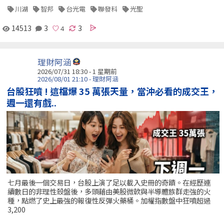
川湖
智邦
台光電
聯發科
光聖
14513
3
3
理財阿涵
2026/07/31 18:30 - 1 星期前
2026/08/01 21:10 - 理財阿涵
台股狂噴 ! 這檔爆 35 萬張天量，當沖必看的成交王，
週一還有戲..
七月最後一個交易日，台股上演了足以載入史冊的奇蹟。在經歷連
續數日的非理性殺盤後，多頭藉由美股微軟與半導體族群走強的火
種，點燃了史上最強的報復性反彈火藥桶。加權指數盤中狂噴超過
3,200