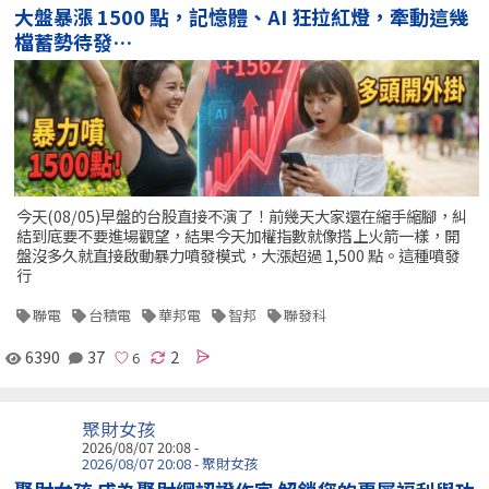
大盤暴漲 1500 點，記憶體、AI 狂拉紅燈，牽動這幾
檔蓄勢待發…
今天(08/05)早盤的台股直接不演了！前幾天大家還在縮手縮腳，糾
結到底要不要進場觀望，結果今天加權指數就像搭上火箭一樣，開
盤沒多久就直接啟動暴力噴發模式，大漲超過 1,500 點。這種噴發
行
聯電
台積電
華邦電
智邦
聯發科
6390
37
2
聚財女孩
2026/08/07 20:08 -
2026/08/07 20:08 - 聚財女孩