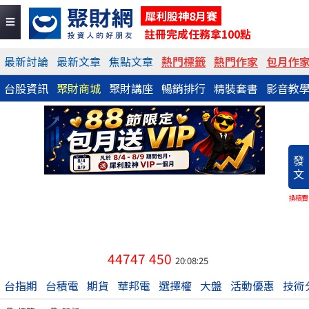
犀利股神8月賽
註冊完成任務拿100點
最新討論
最新文章
焦點文章
熱門標籤
熱門作家
包月作
台股資訊
聚財商城
聚財講座
暢銷排行
精裝套書
影音教
發
文
換稿費
44747
450
20:08:25
台指期
台積電
期貨
華邦電
選擇權
大盤
活動優惠
技術