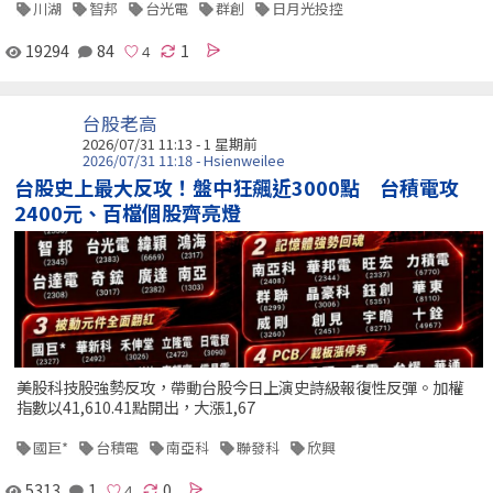
川湖
智邦
台光電
群創
日月光投控
19294
84
1
台股老高
2026/07/31 11:13 - 1 星期前
2026/07/31 11:18 - Hsienweilee
台股史上最大反攻！盤中狂飆近3000點 台積電攻
2400元、百檔個股齊亮燈
美股科技股強勢反攻，帶動台股今日上演史詩級報復性反彈。加權
指數以41,610.41點開出，大漲1,67
國巨*
台積電
南亞科
聯發科
欣興
5313
1
0