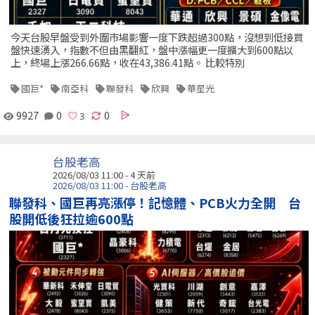
今天台股早盤受到外圍市場影響一度下跌超過300點，沒想到低接買
盤快速湧入，指數不但由黑翻紅，盤中漲幅更一度擴大到600點以
上，終場上漲266.66點，收在43,386.41點。 比較特別
國巨*
南亞科
聯發科
欣興
華星光
9927
0
0
台股老高
2026/08/03 11:00 - 4 天前
2026/08/03 11:00 - 台股老高
聯發科、國巨再亮漲停！記憶體、PCB火力全開 台
股開低後狂拉逾600點