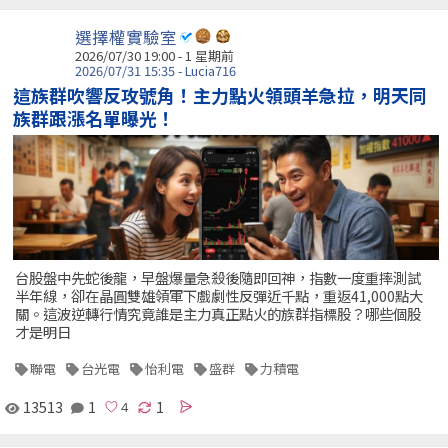
選擇權實驗室
2026/07/30 19:00 - 1 星期前
2026/07/31 15:35 - Lucia716
這族群吹響反攻號角！主力點火領頭羊急拉，明天同
族群跟漲名單曝光！
台股盤中先蛇後龍，早盤爆量急殺後隨即回神，指數一度重摔測試
半年線，卻在晶圓雙雄領軍下戲劇性反彈近千點，重返41,000點大
關。這波逆轉行情究竟誰是主力真正點火的族群指標股？哪些個股
才是明日
聯電
台光電
怡利電
盛群
力積電
13513
1
1