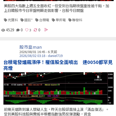
美股四大指數上週五全面收紅，但受到台指期夜盤重挫逾千點，加
上日韓股市今日早盤明顯走弱影響，台股今日開盤
光寶科
國巨*
台積電
華邦電
聯發科
4529
0
0
股市韭man
2026/08/01 16:45 - 6 天前
2026/08/02 03:18 - daniel719
台積電發爐飆漲停！權值股全面噴出 連0050都罕見
亮燈
前幾天還跌到讓人懷疑人生，昨天台股卻直接上演「滿血復活」。
受到美股科技股與費城半導體指數強勢反彈激勵，資金