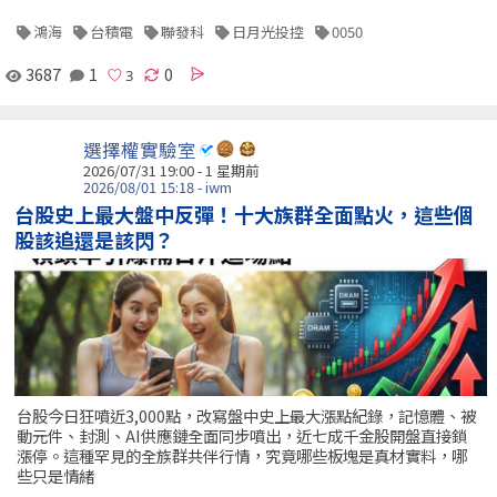
鴻海
台積電
聯發科
日月光投控
0050
3687
1
0
選擇權實驗室
2026/07/31 19:00 - 1 星期前
2026/08/01 15:18 - iwm
台股史上最大盤中反彈！十大族群全面點火，這些個
股該追還是該閃？
台股今日狂噴近3,000點，改寫盤中史上最大漲點紀錄，記憶體、被
動元件、封測、AI供應鏈全面同步噴出，近七成千金股開盤直接鎖
漲停。這種罕見的全族群共伴行情，究竟哪些板塊是真材實料，哪
些只是情緒