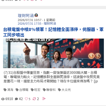
理財阿涵
2026/07/31 10:57 - 1 星期前
2026/07/31 17:55 - 理財阿涵
台積電盤中噴8%領軍！記憶體全面漲停，伺服器、軍
工同步噴出
(7/31)台股盤中爆量狂奔，指數一度強彈逼近3000點大關，台積
電、聯電接力點火，記憶體族群全面鎖死漲停。這波盤中攻勢究竟
是曇花一現，還是主力布局才剛開始？現在卡位還來得及嗎？ [jp
鴻海
台積電
旺宏
聯發科
大立光
6910
42
2