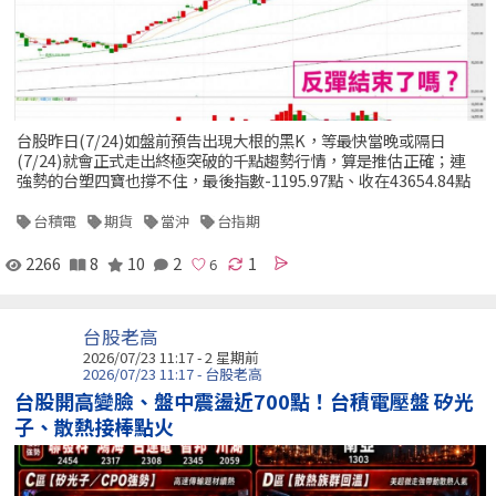
台股昨日(7/24)如盤前預告出現大根的黑K，等最快當晚或隔日
(7/24)就會正式走出終極突破的千點趨勢行情，算是推估正確；連
強勢的台塑四寶也撐不住，最後指數-1195.97點、收在43654.84點
台積電
期貨
當沖
台指期
2266
8
10
2
1
台股老高
2026/07/23 11:17 - 2 星期前
2026/07/23 11:17 - 台股老高
台股開高變臉、盤中震盪近700點！台積電壓盤 矽光
子、散熱接棒點火