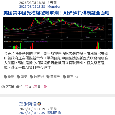
2026/08/05 18:28 - 2 天前
2026/08/05 18:28 - Menefer
美國禁中國光模組掀轉單潮！AI光通訊供應鏈全面噴
今天台股最熱鬧的地方，幾乎都被光通訊族群包辦。市場傳出美國
川普政府正在研擬新禁令，準備限制中國製造的新型光收發模組進
入美國，理由是擔心相關設備可能被用來竊取資料、植入惡意程
式，甚至干擾AI資料中心運作
全新
聯亞
波若威
華星光
環宇-KY
2736
0
0
理財阿涵
2026/08/05 11:49 - 2 天前
2026/08/05 17:35 - 理財阿涵