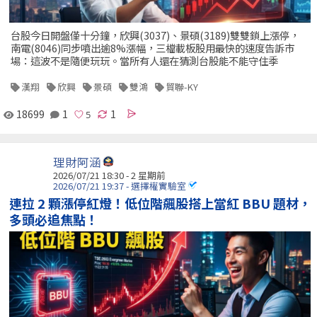
台股今日開盤僅十分鐘，欣興(3037)、景碩(3189)雙雙鎖上漲停，
南電(8046)同步噴出逾8%漲幅，三檔載板股用最快的速度告訴市
場：這波不是隨便玩玩。當所有人還在猜測台股能不能守住季
漢翔
欣興
景碩
雙鴻
貿聯-KY
18699
1
1
理財阿涵
2026/07/21 18:30 - 2 星期前
2026/07/21 19:37 - 選擇權實驗室
連拉 2 顆漲停紅燈！低位階飆股搭上當紅 BBU 題材，
多頭必追焦點！