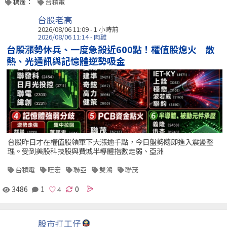
標籤：
台積電
台股老高
2026/08/06 11:09 -
1 小時前
2026/08/06 11:14 - 肉雞
台股漲勢休兵、一度急殺近600點！權值股熄火 散
熱、光通訊與記憶體逆勢吸金
台股昨日才在權值股領軍下大漲逾千點，今日盤勢隨即進入震盪整
理。受到美股科技股與費城半導體指數走弱、亞洲
台積電
旺宏
聯亞
雙鴻
聯茂
3486
1
0
股市打工仔