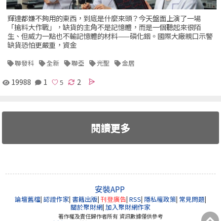
輝達都嫌不夠用的東西，到底是什麼來頭？今天盤面上演了一場
「搶料大作戰」，缺貨的主角不是記憶體，而是一個聽起來很陌
生、但威力一點也不輸記憶體的材料——磷化銦。國際大廠親口示警
缺貨恐怕更嚴重，資金
聯發科
全新
聯亞
光聖
金居
19988
1
2
閱讀更多
安裝APP
論壇舊檔
|
認證作家
|
書籍出版
|
刊登廣告
|
RSS
|
隱私權政策
|
常見問題
|
關於聚財網
|
加入聚財網作家
著作權及責任歸作者所有 資訊數據僅供參考