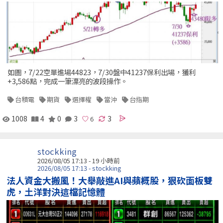
如圖，7/22空單進場44823，7/30盤中41237保利出場，獲利
+3,586點，完成一筆漂亮的波段操作。
台積電
期貨
選擇權
當沖
台指期
1008
4
0
3
3
stockking
2026/08/05 17:13 -
19 小時前
2026/08/05 17:13 - stockking
法人資金大搬風！大舉敲進AI與蘋概股，狠砍面板雙
虎，土洋對決這檔記憶體