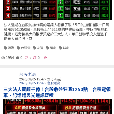
法人近期在台股的操作真的是讓人看傻了眼！5日的加權指數一口氣
飆漲超過1250點，直接衝上44611點的歷史級新高，整個市場熱血
沸騰。這背後最大的推手莫過於三大法人，單日就聯手投入超過千
億元大買台股，其
鴻海
台積電
友達
緯創
群創
1954
0
0
台股老高
2026/08/05 15:47 -
21 小時前
2026/08/05 15:47 - 台股老高
三大法人買超千億！台股收盤狂漲1250點 台積電領
軍、記憶體與光通訊齊噴