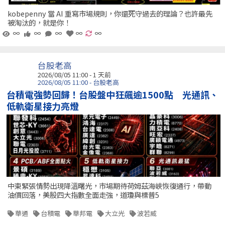
kobepenny 當 AI 重寫市場規則，你還死守過去的理論？也許最先
被淘汰的，就是你！
∞
∞
∞
∞
∞
台股老高
2026/08/05 11:00 - 1 天前
2026/08/05 11:00 - 台股老高
台積電強勢回歸！台股盤中狂飆逾1500點 光通訊、
低軌衛星接力亮燈
中東緊張情勢出現降溫曙光，市場期待荷姆茲海峽恢復通行，帶動
油價回落，美股四大指數全面走強，道瓊與標普5
華通
台積電
華邦電
大立光
波若威