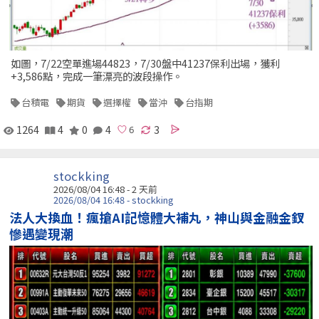
如圖，7/22空單進場44823，7/30盤中41237保利出場，獲利
+3,586點，完成一筆漂亮的波段操作。
台積電
期貨
選擇權
當沖
台指期
1264
4
0
4
3
stockking
2026/08/04 16:48 - 2 天前
2026/08/04 16:48 - stockking
法人大換血！瘋搶AI記憶體大補丸，神山與金融金釵
慘遇變現潮