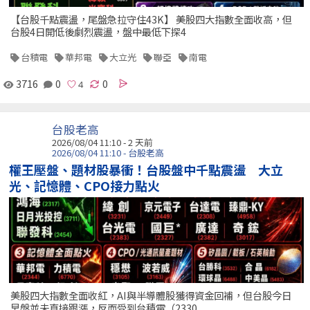
【台股千點震盪，尾盤急拉守住43K】 美股四大指數全面收高，但
台股4日開低後劇烈震盪，盤中最低下探4
台積電
華邦電
大立光
聯亞
南電
3716
0
0
台股老高
2026/08/04 11:10 - 2 天前
2026/08/04 11:10 - 台股老高
權王壓盤、題材股暴衝！台股盤中千點震盪 大立
光、記憶體、CPO接力點火
美股四大指數全面收紅，AI與半導體股獲得資金回補，但台股今日
早盤並未直接跟漲，反而受到台積電（2330