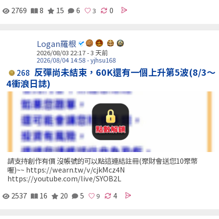
2769
8
15
6
0
Logan羅根
2026/08/03 22:17 - 3 天前
2026/08/04 14:58 - yjhsu168
反彈尚未結束，60K還有一個上升第5波(8/3～
268
4衝浪日誌)
請支持創作有價 沒帳號的可以點這連結註冊(聚財會送您10聚幣
喔)~~ https://wearn.tw/v/cjkMcz4N
https://youtube.com/live/SYOB2L
2537
16
20
5
4