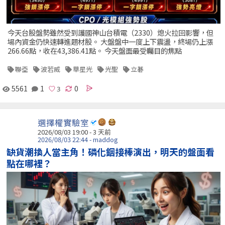
今天台股盤勢雖然受到護國神山台積電（2330）熄火拉回影響，但
場內資金仍快速轉進題材股。 大盤盤中一度上下震盪，終場仍上漲
266.66點，收在43,386.41點。 今天盤面最受矚目的焦點
聯亞
波若威
華星光
光聖
立碁
5561
1
0
選擇權實驗室
2026/08/03 19:00 - 3 天前
2026/08/03 22:44 - maddog
缺貨潮換人當主角！磷化銦接棒演出，明天的盤面看
點在哪裡？