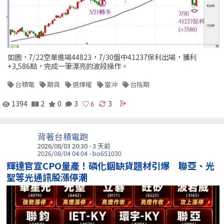
如圖，7/22空單進場44823，7/30盤中41237保利出場，獲利
+3,586點，完成一筆漂亮的波段操作。
台積電
期貨
選擇權
當沖
台指期
1394
2
0
3
3
背著台積電跑
2026/08/03 20:30 - 3 天前
2026/08/04 04:04 - bo651030
輝達官宣CPO量產！磷化銦缺貨題材引爆 聯亞、光
聖等光通訊股漲停潮