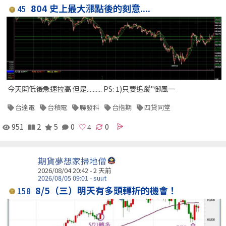
804 史上最大漲點後的刻意....
45
今天開低後急速拉高 但是.......... PS: 1)只要追蹤"御風一
台達電
台積電
聯發科
台指期
四貸同堂
951
2
5
0
0
期貨夢想家掃地僧
2026/08/04 20:42 - 2 天前
2026/08/05 09:01 - suut
8/5（三）明天有多頭轉折的機會！
158