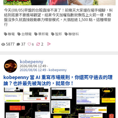
今天(08/05)早盤的台股直接不演了！前幾天大家還在縮手縮腳，糾
結到底要不要進場觀望，結果今天加權指數就像搭上火箭一樣，開
盤沒多久就直接啟動暴力噴發模式，大漲超過 1,500 點。這種噴發
行
聯電
台積電
華邦電
智邦
聯發科
5877
37
2
kobepenny
2026/08/06 12:49 -
2026/08/06 12:49 - kobepenny
kobepenny 當 AI 重寫市場規則，你還死守過去的理
論？也許最先被淘汰的，就是你！