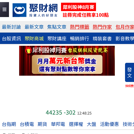
犀利股神8月賽
註冊完成任務拿100點
最新討論
最新文章
焦點文章
熱門標籤
熱門作家
包月作
台股資訊
聚財商城
聚財講座
暢銷排行
精裝套書
影音教
發
文
換稿費
44235
-302
12:48:25
台指期
台積電
期貨
華邦電
選擇權
大盤
活動優惠
技術