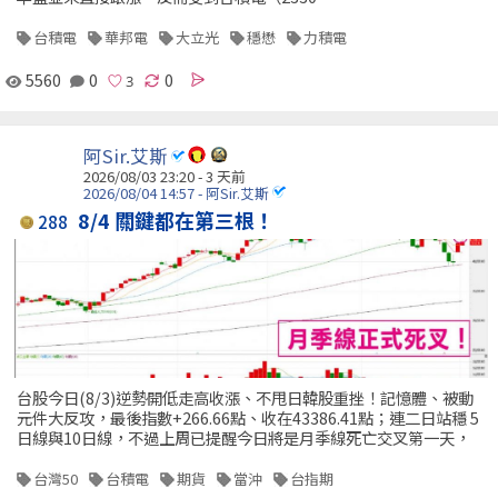
台積電
華邦電
大立光
穩懋
力積電
5560
0
0
阿Sir.艾斯
2026/08/03 23:20 - 3 天前
2026/08/04 14:57 - 阿Sir.艾斯
8/4 關鍵都在第三根！
288
台股今日(8/3)逆勢開低走高收漲、不甩日韓股重挫！記憶體、被動
元件大反攻，最後指數+266.66點、收在43386.41點；連二日站穩 5
日線與10日線，不過上周已提醒今日將是月季線死亡交叉第一天，
台灣50
台積電
期貨
當沖
台指期