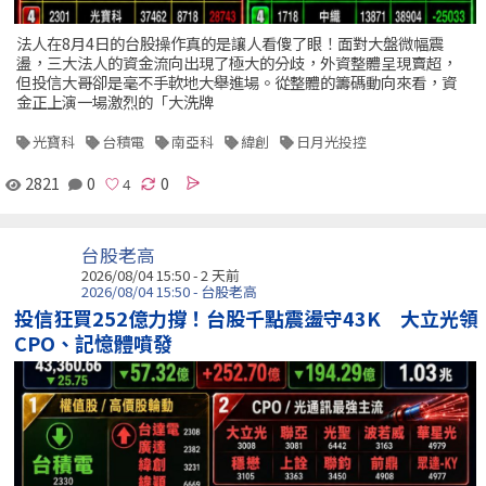
法人在8月4日的台股操作真的是讓人看傻了眼！面對大盤微幅震
盪，三大法人的資金流向出現了極大的分歧，外資整體呈現賣超，
但投信大哥卻是毫不手軟地大舉進場。從整體的籌碼動向來看，資
金正上演一場激烈的「大洗牌
光寶科
台積電
南亞科
緯創
日月光投控
2821
0
0
台股老高
2026/08/04 15:50 - 2 天前
2026/08/04 15:50 - 台股老高
投信狂買252億力撐！台股千點震盪守43K 大立光領
CPO、記憶體噴發