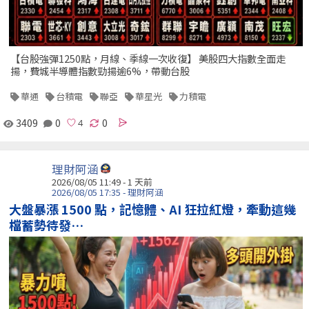
【台股強彈1250點，月線、季線一次收復】 美股四大指數全面走
揚，費城半導體指數勁揚逾6%，帶動台股
華通
台積電
聯亞
華星光
力積電
3409
0
0
理財阿涵
2026/08/05 11:49 - 1 天前
2026/08/05 17:35 - 理財阿涵
大盤暴漲 1500 點，記憶體、AI 狂拉紅燈，牽動這幾
檔蓄勢待發…