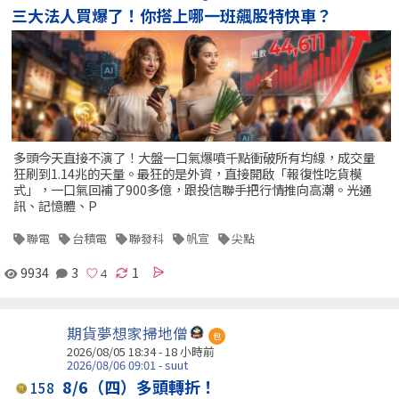
三大法人買爆了！你搭上哪一班飆股特快車？
多頭今天直接不演了！大盤一口氣爆噴千點衝破所有均線，成交量
狂刷到1.14兆的天量。最狂的是外資，直接開啟「報復性吃貨模
式」，一口氣回補了900多億，跟投信聯手把行情推向高潮。光通
訊、記憶體、P
聯電
台積電
聯發科
帆宣
尖點
9934
3
1
期貨夢想家掃地僧
包
2026/08/05 18:34 -
18 小時前
2026/08/06 09:01 - suut
8/6（四）多頭轉折！
158