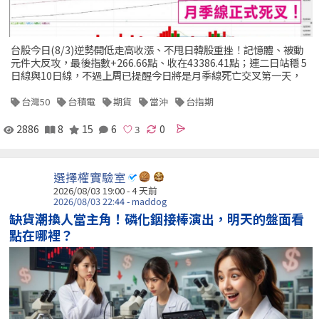
台股今日(8/3)逆勢開低走高收漲、不甩日韓股重挫！記憶體、被動
元件大反攻，最後指數+266.66點、收在43386.41點；連二日站穩 5
日線與10日線，不過上周已提醒今日將是月季線死亡交叉第一天，
台灣50
台積電
期貨
當沖
台指期
2886
8
15
6
0
選擇權實驗室
2026/08/03 19:00 - 4 天前
2026/08/03 22:44 - maddog
缺貨潮換人當主角！磷化銦接棒演出，明天的盤面看
點在哪裡？