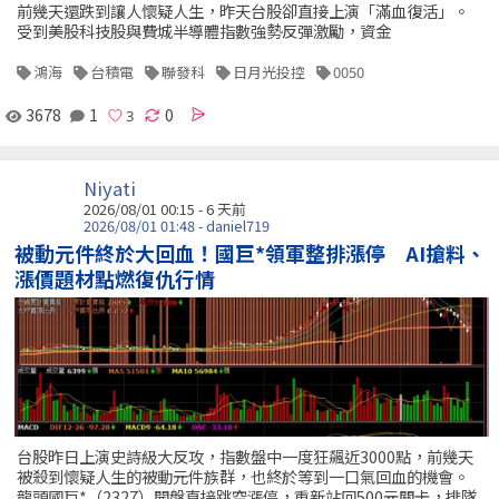
前幾天還跌到讓人懷疑人生，昨天台股卻直接上演「滿血復活」。
受到美股科技股與費城半導體指數強勢反彈激勵，資金
鴻海
台積電
聯發科
日月光投控
0050
3678
1
0
Niyati
2026/08/01 00:15 - 6 天前
2026/08/01 01:48 - daniel719
被動元件終於大回血！國巨*領軍整排漲停 AI搶料、
漲價題材點燃復仇行情
台股昨日上演史詩級大反攻，指數盤中一度狂飆近3000點，前幾天
被殺到懷疑人生的被動元件族群，也終於等到一口氣回血的機會。
龍頭國巨*（2327）開盤直接跳空漲停，重新站回500元關卡，排隊