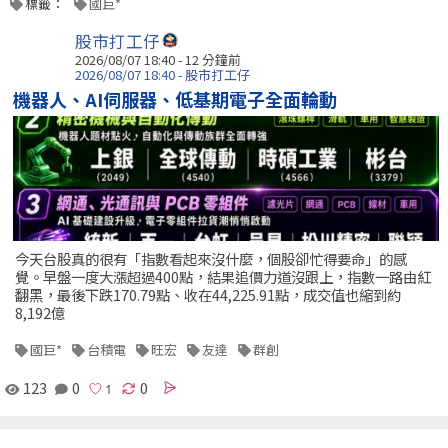
標籤：
國巨*
股市打工仔
2026/08/07 18:40 -
12 分鐘前
2026/08/07 18:40 - 股市打工仔
機器人、AI伺服器、低基期電子全面輪動
今天台股真的很有「指數看起來沒什麼，個股卻忙得要命」的感
覺。早盤一度大漲超過400點，結果追價力道沒跟上，指數一路由紅
翻黑，最後下跌170.79點、收在44,225.91點，成交值也縮到約
8,192億
國巨*
台積電
旺宏
友達
群創
123
0
0