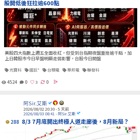
股開低後狂拉逾600點
美股四大指數上週五全面收紅，但受到台指期夜盤重挫逾千點，加
上日韓股市今日早盤明顯走弱影響，台股今日開盤
光寶科
國巨*
台積電
華邦電
聯發科
4524
0
0
阿Sir.艾斯
2026/08/02 20:30 - 5 天前
2026/08/03 08:41 - 阿Sir.艾斯
8/3 7月底開出終極人道走廊後，8月新局？
288