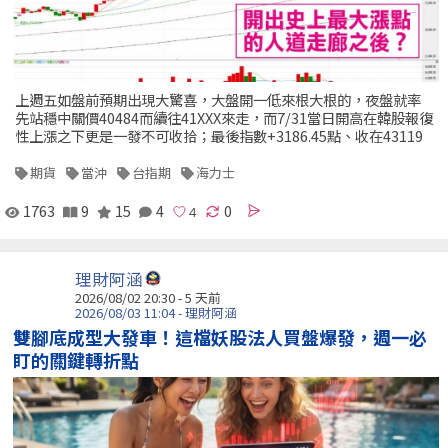
上週五如盤前預期出現大驚喜，大盤開一低來根大根的，夜盤就率
先站穩中關價40484而續往41XXX來走，而7/31當日開高在韓股報復
性上漲之下更是一發不可收拾；最後指數+3186.45點、收在43119
期貨
當沖
台指期
海力士
1763
9
15
4
0
理財阿涵
2026/08/02 20:30 - 5 天前
2026/08/03 11:04 - 理財阿涵
雙腳底成型大發車！這檔妖股法人買盤爆發，週一必
盯的關鍵轉折點