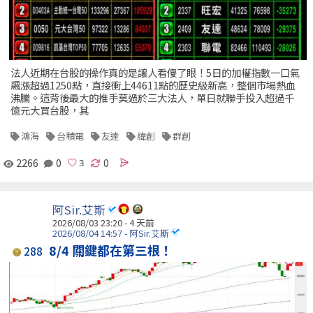
法人近期在台股的操作真的是讓人看傻了眼！5日的加權指數一口氣
飆漲超過1250點，直接衝上44611點的歷史級新高，整個市場熱血
沸騰。這背後最大的推手莫過於三大法人，單日就聯手投入超過千
億元大買台股，其
鴻海
台積電
友達
緯創
群創
2266
0
0
阿Sir.艾斯
2026/08/03 23:20 - 4 天前
2026/08/04 14:57 - 阿Sir.艾斯
8/4 關鍵都在第三根！
288