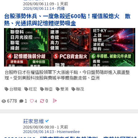
2026/08/06 11:09 - 1 天前
2026/08/06 11:14 - 肉雞
台股漲勢休兵、一度急殺近600點！權值股熄火 散
熱、光通訊與記憶體逆勢吸金
台股昨日才在權值股領軍下大漲逾千點，今日盤勢隨即進入震盪整
理。受到美股科技股與費城半導體指數走弱、亞洲
台積電
旺宏
聯亞
雙鴻
聯茂
6778
1
0
莊家思維
2026/08/06 08:38 - 1 天前
2026/08/06 14:13 - Hsienweilee