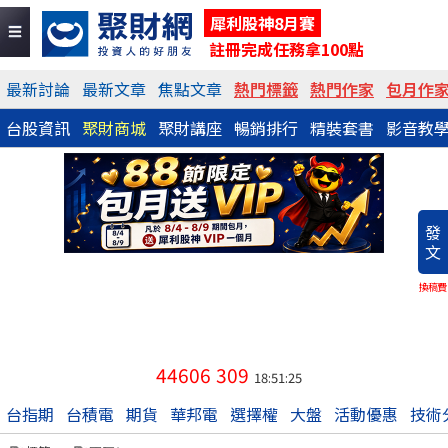
犀利股神8月賽
註冊完成任務拿100點
最新討論
最新文章
焦點文章
熱門標籤
熱門作家
包月作
台股資訊
聚財商城
聚財講座
暢銷排行
精裝套書
影音教
發
文
換稿費
44606
309
18:51:25
台指期
台積電
期貨
華邦電
選擇權
大盤
活動優惠
技術