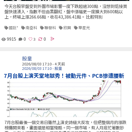
今天台股早盤受到外圍市場影響一度下跌超過300點，沒想到低接買
盤快速湧入，指數不但由黑翻紅，盤中漲幅更一度擴大到600點以
上，終場上漲266.66點，收在43,386.41點。 比較特別
國巨*
南亞科
聯發科
欣興
華星光
9915
0
0
股童
2026/08/03 17:10 - 4 天前
2026/08/03 17:10 - 股童
7月台股上演天堂地獄秀！被動元件、PCB慘遭腰斬
7月台股最後一個交易日雖然上演史詩級大反攻，但把整個月的漲跌
榜攤開來看，畫面還是相當殘酷。同一個市場，有人月底忙著數鈔