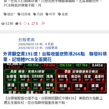
票，也有人打開庫存後，只想先把手機螢幕關掉。尤其被動元件、
PCB與高評價電子股，月
國巨*
冠西電
光頡
同亨
金居
5196
0
0
台股老高
2026/08/03 15:45 - 4 天前
2026/08/03 15:45 - 台股老高
外資翻空賣191億！台股收盤逆勢漲266點 聯發科領
軍、記憶體PCB全面開花
【台積電壓盤也擋不住，台股開低翻紅守穩43K】 美股四大指數上
週五全面收紅，但台指期夜盤重挫逾千點，