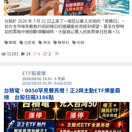
台股於 2026 年 7 月 31 日上演了一場足以載入史冊的「奇蹟日」。
就在全市場多數散戶因前幾日的連續重挫而感到絕望、甚至在黎明
前的黑暗中被迫斷頭離場時，大盤竟以驚人的氣勢單日狂飆 +31
聯電
台達電
鴻海
聯發科
欣興
15291
14
2
ETF投資家
2026/08/02 18:30 - 5 天前
2026/08/03 05:39 - bo651030
台積電、0050罕見雙亮燈！正2與主動ETF爆量霸
榜 台股狂飆3186點