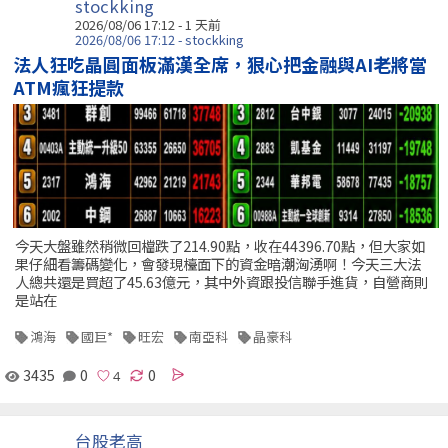
stockking
2026/08/06 17:12 - 1 天前
2026/08/06 17:12 - stockking
法人狂吃晶圓面板滿漢全席，狠心把金融與AI老將當
ATM瘋狂提款
今天大盤雖然稍微回檔跌了214.90點，收在44396.70點，但大家如
果仔細看籌碼變化，會發現檯面下的資金暗潮洶湧啊！今天三大法
人總共還是買超了45.63億元，其中外資跟投信聯手進貨，自營商則
是站在
鴻海
國巨*
旺宏
南亞科
晶豪科
3435
0
0
台股老高