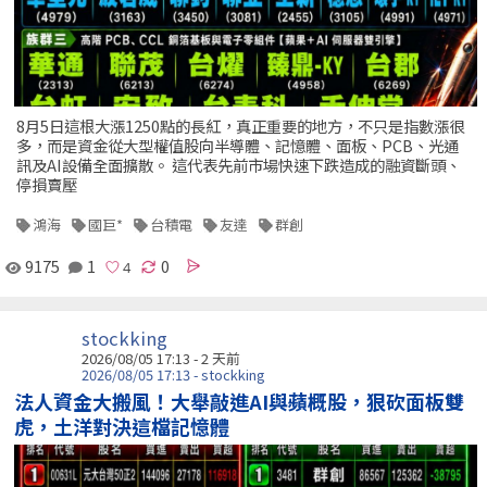
8月5日這根大漲1250點的長紅，真正重要的地方，不只是指數漲很
多，而是資金從大型權值股向半導體、記憶體、面板、PCB、光通
訊及AI設備全面擴散。 這代表先前市場快速下跌造成的融資斷頭、
停損賣壓
鴻海
國巨*
台積電
友達
群創
9175
1
0
stockking
2026/08/05 17:13 - 2 天前
2026/08/05 17:13 - stockking
法人資金大搬風！大舉敲進AI與蘋概股，狠砍面板雙
虎，土洋對決這檔記憶體