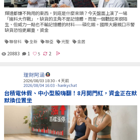
輝達都嫌不夠用的東西，到底是什麼來頭？今天盤面上演了一場
「搶料大作戰」，缺貨的主角不是記憶體，而是一個聽起來很陌
生、但威力一點也不輸記憶體的材料——磷化銦。國際大廠親口示警
缺貨恐怕更嚴重，資金
聯發科
全新
聯亞
光聖
金居
20883
1
2
理財阿涵
2026/08/03 18:30 - 4 天前
2026/08/04 16:03 - hankychat
台積電休假、中小型股嗨翻！8月開門紅，資金正在默
默換位置坐