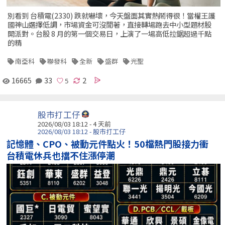
別看到 台積電(2330) 跌就嚇壞，今天盤面其實熱鬧得很！當權王護
國神山選擇低調，市場資金可沒閒著，直接轉場跑去中小型題材股
開派對。台股 8 月的第一個交易日，上演了一場高低拉鋸超過千點
的精
南亞科
聯發科
全新
盛群
光聖
16665
33
2
股市打工仔
2026/08/03 18:12 - 4 天前
2026/08/03 18:12 - 股市打工仔
記憶體、CPO、被動元件點火！50檔熱門股接力衝
台積電休兵也擋不住漲停潮