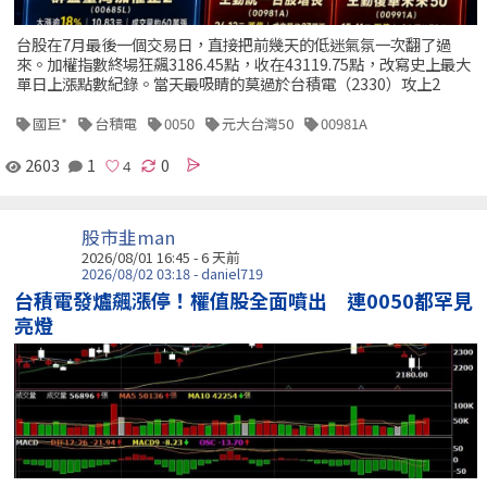
台股在7月最後一個交易日，直接把前幾天的低迷氣氛一次翻了過
來。加權指數終場狂飆3186.45點，收在43119.75點，改寫史上最大
單日上漲點數紀錄。當天最吸睛的莫過於台積電（2330）攻上2
國巨*
台積電
0050
元大台灣50
00981A
2603
1
0
股市韭man
2026/08/01 16:45 - 6 天前
2026/08/02 03:18 - daniel719
台積電發爐飆漲停！權值股全面噴出 連0050都罕見
亮燈