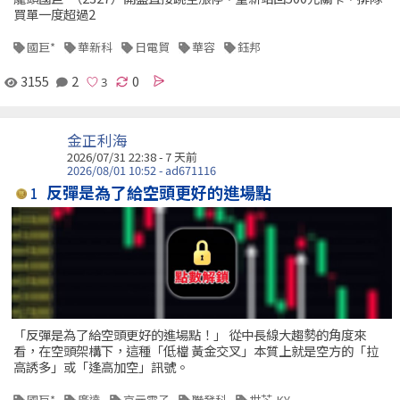
買單一度超過2
國巨*
華新科
日電貿
華容
鈺邦
3155
2
0
金正利海
2026/07/31 22:38 - 7 天前
2026/08/01 10:52 - ad671116
反彈是為了給空頭更好的進場點
1
「反彈是為了給空頭更好的進場點！」 從中長線大趨勢的角度來
看，在空頭架構下，這種「低檔 黃金交叉」本質上就是空方的「拉
高誘多」或「逢高加空」訊號。
國巨*
廣達
京元電子
聯發科
世芯-KY