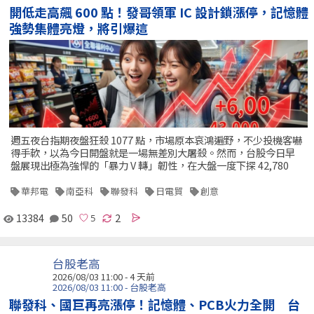
開低走高飆 600 點！發哥領軍 IC 設計鎖漲停，記憶體
強勢集體亮燈，將引爆這
週五夜台指期夜盤狂殺 1077 點，市場原本哀鴻遍野，不少投機客嚇
得手軟，以為今日開盤就是一場無差別大屠殺。然而，台股今日早
盤展現出極為強悍的「暴力 V 轉」韌性，在大盤一度下探 42,780
華邦電
南亞科
聯發科
日電貿
創意
13384
50
2
台股老高
2026/08/03 11:00 - 4 天前
2026/08/03 11:00 - 台股老高
聯發科、國巨再亮漲停！記憶體、PCB火力全開 台