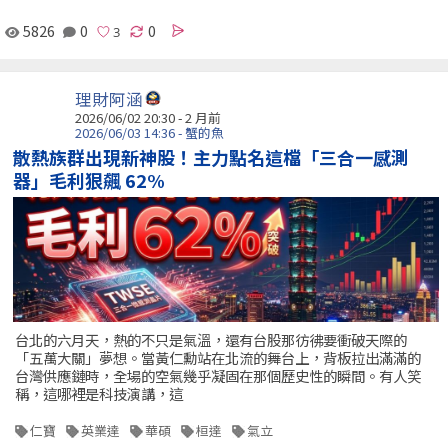
5826
0
0
理財阿涵
2026/06/02 20:30 - 2 月前
2026/06/03 14:36 - 蟹的魚
散熱族群出現新神股！主力點名這檔「三合一感測
器」毛利狠飆 62%
台北的六月天，熱的不只是氣溫，還有台股那彷彿要衝破天際的
「五萬大關」夢想。當黃仁勳站在北流的舞台上，背板拉出滿滿的
台灣供應鏈時，全場的空氣幾乎凝固在那個歷史性的瞬間。有人笑
稱，這哪裡是科技演講，這
仁寶
英業達
華碩
桓達
氣立