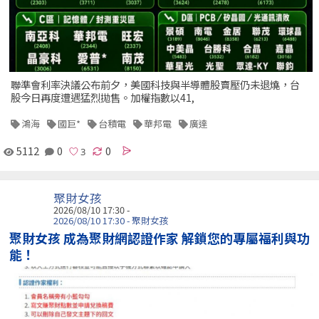
聯準會利率決議公布前夕，美國科技與半導體股賣壓仍未退燒，台
股今日再度遭遇猛烈拋售。加權指數以41,
鴻海
國巨*
台積電
華邦電
廣達
5112
0
0
聚財女孩
2026/08/10 17:30 -
2026/08/10 17:30 - 聚財女孩
聚財女孩 成為聚財網認證作家 解鎖您的專屬福利與功
能！