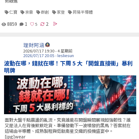
勢敲進
仁寶
京鼎
群創
家登
昇陽半導體
8859
1
2
理財阿涵
2026/07/17 19:30 - 4 星期前
2026/07/17 20:05 - lesliesun
波動在哪，錢就在哪！下周 5 大「開盤直接衝」暴利
明牌
面對大盤千點震盪的亂流，究竟誰能在開盤瞬間展現超強韌性？誰
又是法人在背後默默吃貨、準備發動下一波噴發的黑馬？答案就在
這場由半導體、成熟製程與低軌衛星交織的投機盛宴中。
[jpg]wear