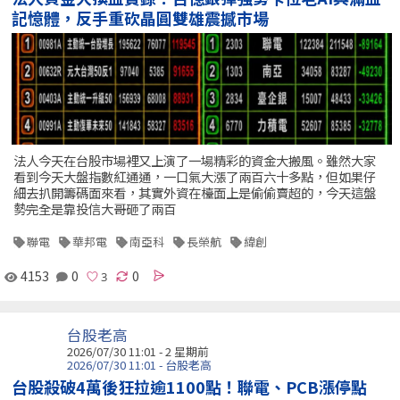
記憶體，反手重砍晶圓雙雄震撼市場
法人今天在台股市場裡又上演了一場精彩的資金大搬風。雖然大家
看到今天大盤指數紅通通，一口氣大漲了兩百六十多點，但如果仔
細去扒開籌碼面來看，其實外資在檯面上是偷偷賣超的，今天這盤
勢完全是靠投信大哥砸了兩百
聯電
華邦電
南亞科
長榮航
緯創
4153
0
0
台股老高
2026/07/30 11:01 - 2 星期前
2026/07/30 11:01 - 台股老高
台股殺破4萬後狂拉逾1100點！聯電、PCB漲停點