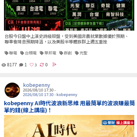
台股今日盤中上演史詩級殺盤，受到美國非農就業數據優於預期、
聯準會降息預期降溫，以及美股半導體族群上週五重挫
聯電
台積電
華邦電
群創
光聖
8177
1
0
kobepenny
2026/08/10 17:30 -
2026/08/10 17:30 - kobepenny
kobepenny AI時代波浪新思維 用最簡單的波浪賺最簡
單的錢(線上講座)！