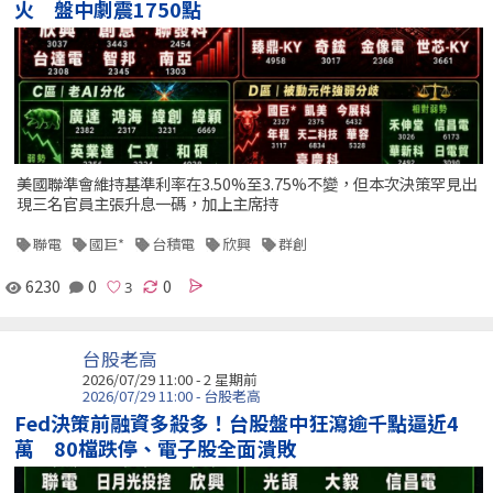
火 盤中劇震1750點
美國聯準會維持基準利率在3.50%至3.75%不變，但本次決策罕見出
現三名官員主張升息一碼，加上主席持
聯電
國巨*
台積電
欣興
群創
6230
0
0
台股老高
2026/07/29 11:00 - 2 星期前
2026/07/29 11:00 - 台股老高
Fed決策前融資多殺多！台股盤中狂瀉逾千點逼近4
萬 80檔跌停、電子股全面潰敗