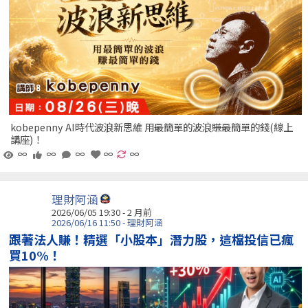
kobepenny AI時代波浪新思維 用最簡單的波浪賺最簡單的錢(線上
講座)！
∞
∞
∞
∞
∞
理財阿涵
2026/06/05 19:30 - 2 月前
2026/06/16 11:50 - 理財阿涵
跟著法人賺！精選「小股本」潛力股，這檔投信已瘋
買10%！