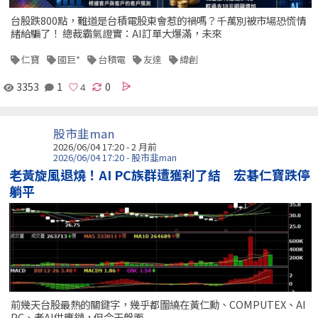
台股跌800點，難道是台積電股東會惹的禍嗎？千萬別被市場恐慌情
緒給騙了！ 總裁霸氣證實：AI訂單大爆滿，未來
仁寶
國巨*
台積電
友達
緯創
3353
1
0
股市韭man
2026/06/04 17:20 - 2 月前
2026/06/04 17:20 - 股市韭man
老黃旋風退燒！AI PC族群遭獲利了結 宏碁仁寶跌停
躺平
前幾天台股最熱的關鍵字，幾乎都圍繞在黃仁勳、COMPUTEX、AI
PC、老AI供應鏈，但今天盤面