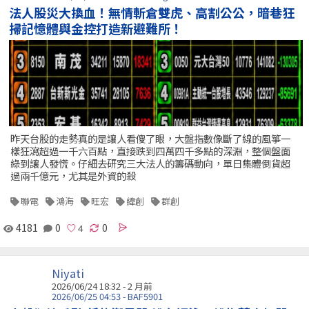
法人股災大換血！無情斬倉雙虎、高割公公，暗巷狂
掃記憶體與金控打造新避難所！
昨天台股的走勢真的是讓人看傻了眼，大盤指數像斷了線的風箏一
樣狂瀉超過一千六百點，直接跌到四萬四千多點的深淵，整個盤面
綠到讓人發慌。仔細去研究三大法人的籌碼動向，單日集體倒貨超
過兩千億元，尤其是外資的殺
聯電
鴻海
旺宏
緯創
群創
4181
0
0
Niyati
2026/06/24 18:32 - 2 月前
2026/06/25 04:53 - BAF5901