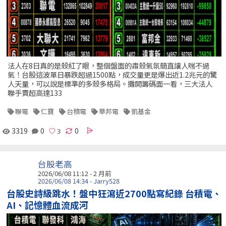
法人在8日真的是殺紅了眼，整個盤面的肅殺氣氛簡直讓人喘不過
氣！台股這波單日暴跌超過1500點，成交量更是爆出近1.2兆元的驚
人天量，可以說是標準的多殺多格局。攤開籌碼面一看，三大法人
聯手賣超高達133
聯電
仁寶
台積電
華邦電
凱基金
3319
0
0
台股老高
2026/06/08 11:12 - 2 月前
2026/06/08 14:34 - Jarry528
台股史詩級跳水！盤中狂瀉近2700點寫紀錄 台積電、
AI、記憶體血流成河