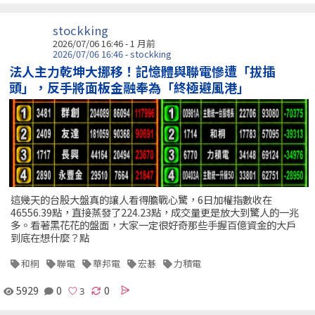
stockking
2026/07/06 16:46 - 1 月前
2026/07/06 16:46 - stockking
法人主力乾坤大挪移！記憶體與聯電慘遭「拔插
頭」，反手將面板金融奉為「終極避風港」
這幾天的台股大盤真的讓人看得膽戰心驚，6日加權指數收在
46556.39點，直接蒸發了224.23點，成交量更是放大到驚人的一兆
多。看著黑花花的盤面，大家一定很好奇那些手握百億資金的大戶
到底在想什麼？點
和桐
聯電
華邦電
宏碁
力積電
5929
0
0