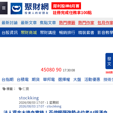
犀利股神8月賽
註冊完成任務拿100點
最新討論
最新文章
焦點文章
熱門標籤
熱門作家
包月作
台股資訊
聚財商城
聚財講座
暢銷排行
精裝套書
影音教
發
文
45080
90
17:30:08
換稿費
台指期
台積電
期貨
華邦電
選擇權
大盤
活動優惠
技術
標籤：
仁寶
stockking
2026/08/03 17:07 - 1 星期前
2026/08/03 17:07 - stockking
法人資金大換血實錄！百億銀彈強勢卡位老AI與滿血