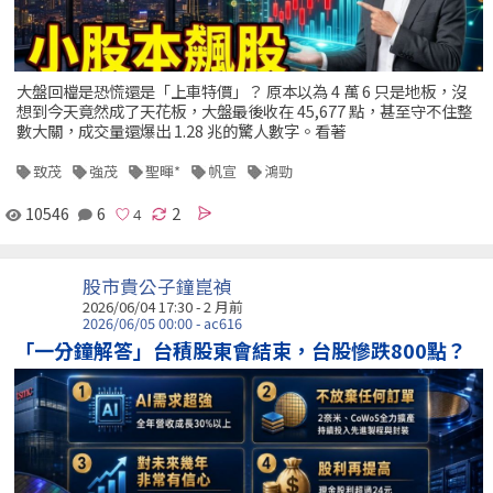
大盤回檔是恐慌還是「上車特價」？ 原本以為 4 萬 6 只是地板，沒
想到今天竟然成了天花板，大盤最後收在 45,677 點，甚至守不住整
數大關，成交量還爆出 1.28 兆的驚人數字。看著
致茂
強茂
聖暉*
帆宣
鴻勁
10546
6
2
股市貴公子鐘崑禎
2026/06/04 17:30 - 2 月前
2026/06/05 00:00 - ac616
「一分鐘解答」台積股東會結束，台股慘跌800點？