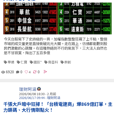
今天台股寫下了史詩級的一頁，加權指數整整狂飆了上千點，整個
市場的成交量更是直接衝破兆元大關。走在路上，彷彿都能聽到股
民們激動的心跳聲。在這種熱絡到不行的氣氛下，三大法人自然也
是不甘寂寞，掏出了五百多億
華通
仁寶
國巨*
南亞科
群創
6920
0
0
理財阿涵
2026/06/08 18:30 - 2 月前
2026/06/17 09:44 - 理財阿涵
千張大戶暗中狂掃！「台積電建商」爆869億訂單，主
力鎖碼、大行情剛點火！