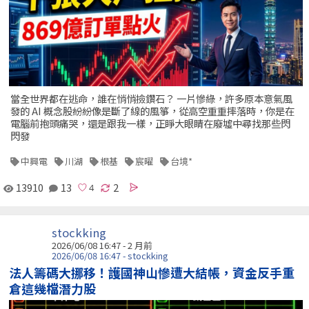
當全世界都在逃命，誰在悄悄撿鑽石？ 一片慘綠，許多原本意氣風
發的 AI 概念股紛紛像是斷了線的風箏，從高空重重摔落時，你是在
電腦前抱頭痛哭，還是跟我一樣，正睜大眼睛在廢墟中尋找那些閃
閃發
中興電
川湖
根基
宸曜
台境*
13910
13
2
stockking
2026/06/08 16:47 - 2 月前
2026/06/08 16:47 - stockking
法人籌碼大挪移！護國神山慘遭大結帳，資金反手重
倉這幾檔潛力股