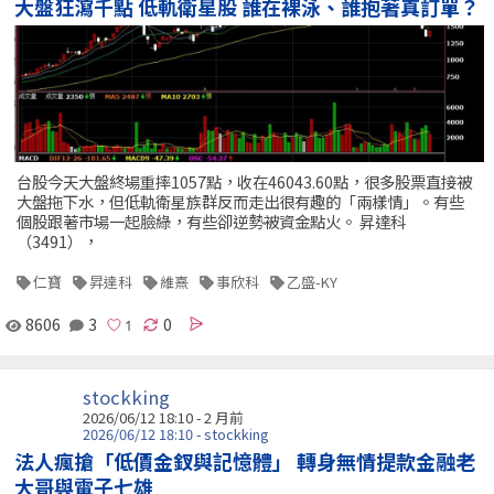
大盤狂瀉千點 低軌衛星股 誰在裸泳、誰抱著真訂單？
台股今天大盤終場重摔1057點，收在46043.60點，很多股票直接被
大盤拖下水，但低軌衛星族群反而走出很有趣的「兩樣情」。有些
個股跟著市場一起臉綠，有些卻逆勢被資金點火。 昇達科
（3491），
仁寶
昇達科
維熹
事欣科
乙盛-KY
8606
3
0
stockking
2026/06/12 18:10 - 2 月前
2026/06/12 18:10 - stockking
法人瘋搶「低價金釵與記憶體」 轉身無情提款金融老
大哥與電子七雄