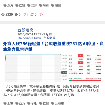
鴻海
仁寶
宏碁
廣達
緯創
3229
0
0
台股老高
2026/06/04 15:55 - 2 月前
2026/06/04 15:55 - 台股老高
外資大砍756億壓盤！台股收盤重跌781點 AI降溫、資
金急奔重電造紙
【46K防線失守，電子權值股集體降溫】 台股今日受到美股回檔與
中東局勢升溫影響，開低走低，終場大跌781.7點，收在45,677.46
點，失守46,000點大關。台積電（2330）收2,38
士電
亞力
華紙
仁寶
台積電