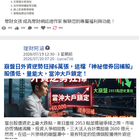
聚財女孩 成為聚財網認證作家 解鎖您的專屬福利與功能！
∞
∞
∞
∞
∞
理財阿涵
2026/07/19 12:30 - 3 星期前
2026/07/20 07:20 - Lucia716
崩盤日外資逆勢狂掃6萬張，這檔「神祕借券回補股」
股價低、量能大，當沖大戶鎖定！
當台股遭遇史上最大跌點，單日重挫 2953 點並摜破季線之際，市場
恐慌情緒沸騰，投資人爭相拋售，三大法人合計賣超逾 2600 億元。
然而，在這一片慘綠的崩盤潮中，竟有特定的低價個股獲得外資逆