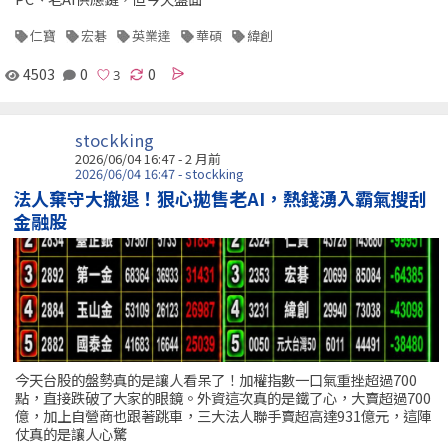
仁寶
宏碁
英業達
華碩
緯創
4503
0
0
stockking
2026/06/04 16:47 - 2 月前
2026/06/04 16:47 - stockking
法人棄守大撤退！狠心拋售老AI，熱錢湧入霸氣搜刮
金融股
今天台股的盤勢真的是讓人看呆了！加權指數一口氣重挫超過700
點，直接跌破了大家的眼鏡。外資這次真的是鐵了心，大賣超過700
億，加上自營商也跟著跳車，三大法人聯手賣超高達931億元，這陣
仗真的是讓人心驚